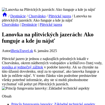
/
Destinácie
/
Chorvátsko
/
Plitvické jazera
/
Lanovka na
plitvických jazerách: Ako funguje a kde ju nájsť
Chorvátsko
|
Destinácie
|
Plitvické jazera
Lanovka na plitvických jazerách: Ako
funguje a kde ju nájsť
Autor
iBeriaTravel.sk
6. januára 2025
Plitvické jazero je jednou z najkrajších prírodných lokalít v
Chorvátsku, okrem nádherných vodopádov a krištáľovo čistej vody,
ponúka aj jedinečný zážitok
v podobe lanovky. Ak sa chystáte na
túto úžasnú dovolenku, stojí za to spoznať, ako lanovka funguje a
kde ju môžete nájsť. V tomto článku vám podrobne predstavíme
všetky potrebné informácie, aby ste si mohli plnohodnotne
vychutnať váš pobyt pri Plitvických jazerách.
Obsah
Princíp fungovania lanovky: Základné technické aspekty