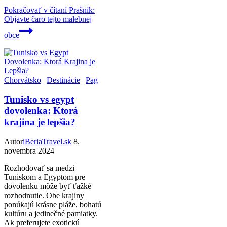
Pokračovať v čítaní
Prašník:
Objavte čaro tejto malebnej
obce
Chorvátsko
|
Destinácie
|
Pag
Tunisko vs egypt
dovolenka: Ktorá
krajina je lepšia?
Autor
iBeriaTravel.sk
8.
novembra 2024
Rozhodovať sa medzi
Tuniskom a Egyptom pre
dovolenku môže byť ťažké
rozhodnutie. Obe krajiny
ponúkajú krásne pláže, bohatú
kultúru a jedinečné pamiatky.
Ak preferujete exotickú