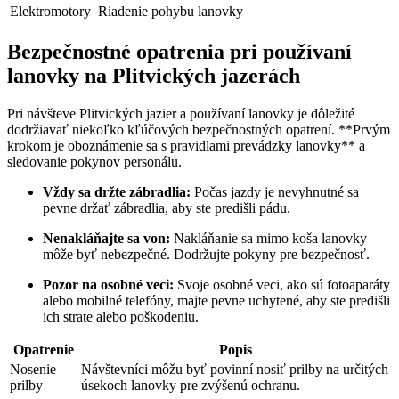
Elektromotory
Riadenie pohybu lanovky
Bezpečnostné opatrenia pri používaní
lanovky na Plitvických jazerách
Pri návšteve Plitvických jazier a používaní lanovky je dôležité
dodržiavať niekoľko kľúčových bezpečnostných opatrení. **Prvým
krokom je oboznámenie sa s pravidlami prevádzky lanovky** a
sledovanie pokynov personálu.
Vždy sa držte zábradlia:
Počas jazdy je nevyhnutné sa
pevne držať zábradlia, aby ste predišli pádu.
Nenakláňajte sa von:
Nakláňanie sa mimo koša lanovky
môže byť nebezpečné. Dodržujte pokyny pre bezpečnosť.
Pozor na osobné veci:
Svoje osobné veci, ako sú fotoaparáty
alebo mobilné telefóny, majte pevne uchytené, aby ste predišli
ich strate alebo poškodeniu.
Opatrenie
Popis
Nosenie
Návštevníci môžu byť povinní nosiť prilby na určitých
prilby
úsekoch lanovky pre zvýšenú ochranu.