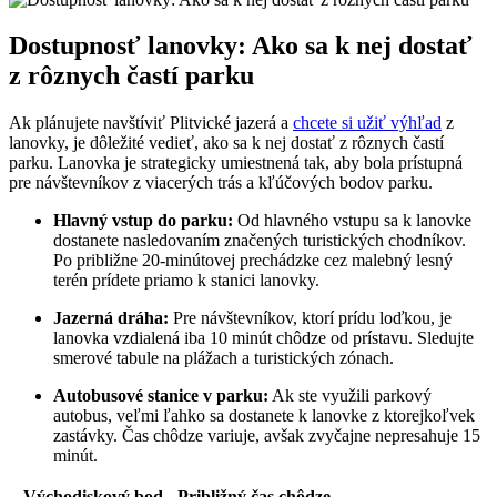
Dostupnosť lanovky: Ako sa k nej dostať
z rôznych častí parku
Ak plánujete navštíviť Plitvické jazerá a
chcete si užiť výhľad
z
lanovky, je dôležité vedieť, ako sa k nej dostať z rôznych častí
parku. Lanovka je strategicky umiestnená tak, aby bola prístupná
pre návštevníkov z viacerých trás a kľúčových bodov parku.
Hlavný vstup do parku:
Od hlavného vstupu sa k lanovke
dostanete nasledovaním značených turistických chodníkov.
Po približne 20-minútovej prechádzke cez malebný lesný
terén prídete priamo k stanici lanovky.
Jazerná dráha:
Pre návštevníkov, ktorí prídu loďkou, je
lanovka vzdialená iba 10 minút chôdze od prístavu. Sledujte
smerové tabule na plážach a turistických zónach.
Autobusové stanice v parku:
Ak ste využili parkový
autobus, veľmi ľahko sa dostanete k lanovke z ktorejkoľvek
zastávky. Čas chôdze variuje, avšak zvyčajne nepresahuje 15
minút.
Východiskový bod
Približný čas chôdze