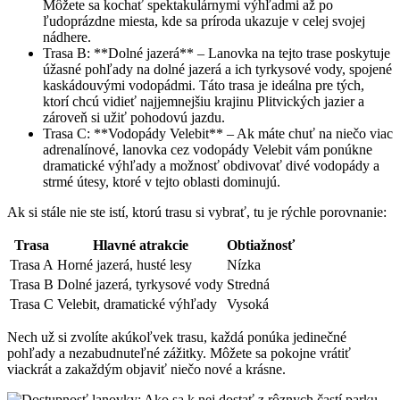
Môžete sa kochať spektakulárnymi výhľadmi až po
ľudoprázdne miesta, kde sa príroda ukazuje v celej svojej
nádhere.
Trasa B: **Dolné jazerá** – Lanovka na tejto trase poskytuje
úžasné pohľady na dolné jazerá a ich tyrkysové vody, spojené
kaskádouvými vodopádmi. Táto trasa je ideálna pre tých,
ktorí chcú vidieť najjemnejšiu krajinu Plitvických jazier a
zároveň si užiť pohodovú jazdu.
Trasa C: **Vodopády Velebit** – Ak máte chuť na niečo viac
adrenalínové, lanovka cez vodopády Velebit vám ponúkne
dramatické výhľady a možnosť obdivovať divé vodopády a
strmé útesy, ktoré v tejto oblasti dominujú.
Ak si stále nie ste istí, ktorú trasu si vybrať, tu je rýchle porovnanie:
Trasa
Hlavné atrakcie
Obtiažnosť
Trasa A
Horné jazerá, husté lesy
Nízka
Trasa B
Dolné jazerá, tyrkysové vody
Stredná
Trasa C
Velebit, dramatické výhľady
Vysoká
Nech už si zvolíte akúkoľvek trasu, každá ponúka jedinečné
pohľady a nezabudnuteľné zážitky. Môžete sa pokojne vrátiť
viackrát a zakaždým objaviť niečo nové a krásne.