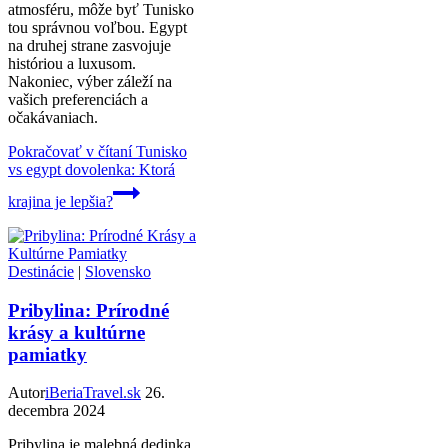
atmosféru, môže byť Tunisko
tou správnou voľbou. Egypt
na druhej strane zasvojuje
históriou a luxusom.
Nakoniec, výber záleží na
vašich preferenciách a
očakávaniach.
Pokračovať v čítaní
Tunisko
vs egypt dovolenka: Ktorá
krajina je lepšia?
Destinácie
|
Slovensko
Pribylina: Prírodné
krásy a kultúrne
pamiatky
Autor
iBeriaTravel.sk
26.
decembra 2024
Pribylina je malebná dedinka