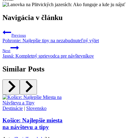
Navigácia v článku
Previous
Pohronie: Najlepšie tipy na nezabudnuteľný výlet
Next
Jasná: Kompletný sprievodca pre návštevníkov
Similar Posts
Destinácie
|
Slovensko
Košice: Najlepšie miesta
na návštevu a tipy