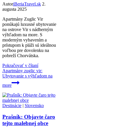
Autor
iBeriaTravel.sk
2.
augusta 2025
Apartmány Zuglic Vir
ponúkajú luxusné ubytovanie
na ostrove Vir s nádherným
výhľadom na more. S
moderným vybavením a
prístupom k pláži sú ideálnou
voľbou pre dovolenku na
pobreží Chorvátska.
Pokračovať v čítaní
Apartmány zuglic vir:
Ubytovanie s výhľadom na
more
Destinácie
|
Slovensko
Prašník: Objavte čaro
tejto malebnej obce