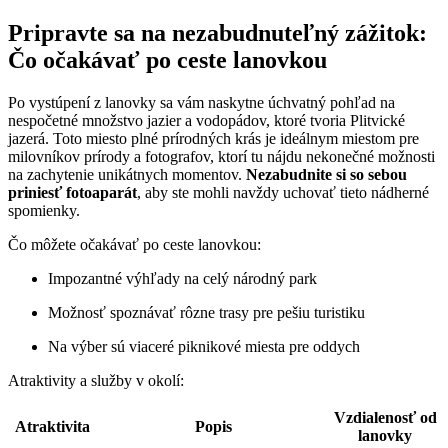
Pripravte sa na nezabudnuteľný zážitok:
Čo očakávať po ceste lanovkou
Po vystúpení z lanovky sa vám naskytne úchvatný pohľad na
nespočetné množstvo jazier a vodopádov, ktoré tvoria Plitvické
jazerá. Toto miesto plné prírodných krás je ideálnym miestom pre
milovníkov prírody a fotografov, ktorí tu nájdu nekonečné možnosti
na zachytenie unikátnych momentov.
Nezabudnite si so sebou
priniesť fotoaparát
, aby ste mohli navždy uchovať tieto nádherné
spomienky.
Čo môžete očakávať po ceste lanovkou:
Impozantné výhľady na celý národný park
Možnosť spoznávať rôzne trasy pre pešiu turistiku
Na výber sú viaceré piknikové miesta pre oddych
Atraktivity a služby v okolí:
Vzdialenosť od
Atraktivita
Popis
lanovky