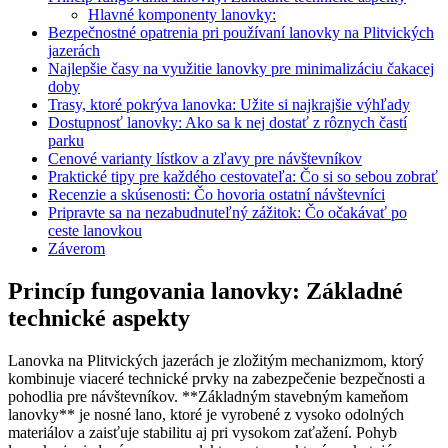
Hlavné komponenty lanovky:
Bezpečnostné opatrenia pri používaní lanovky na Plitvických
jazerách
Najlepšie časy na využitie lanovky pre minimalizáciu čakacej
doby
Trasy, ktoré pokrýva lanovka: Užite si najkrajšie výhľady
Dostupnosť lanovky: Ako sa k nej dostať z rôznych častí
parku
Cenové varianty lístkov a zľavy pre návštevníkov
Praktické tipy pre každého cestovateľa: Čo si so sebou zobrať
Recenzie a skúsenosti: Čo hovoria ostatní návštevníci
Pripravte sa na nezabudnuteľný zážitok: Čo očakávať po
ceste lanovkou
Záverom
Princíp fungovania lanovky: Základné
technické aspekty
Lanovka na Plitvických jazerách je zložitým mechanizmom, ktorý
kombinuje viaceré technické prvky na zabezpečenie bezpečnosti a
pohodlia pre návštevníkov. **Základným stavebným kameňom
lanovky** je nosné lano, ktoré je vyrobené z vysoko odolných
materiálov a zaisťuje stabilitu aj pri vysokom zaťažení. Pohyb