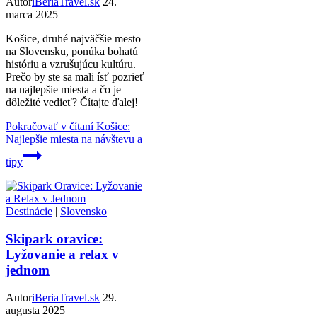
Autor
iBeriaTravel.sk
24.
marca 2025
Košice, druhé najväčšie mesto
na Slovensku, ponúka bohatú
históriu a vzrušujúcu kultúru.
Prečo by ste sa mali ísť pozrieť
na najlepšie miesta a čo je
dôležité vedieť? Čítajte ďalej!
Pokračovať v čítaní
Košice:
Najlepšie miesta na návštevu a
tipy
Destinácie
|
Slovensko
Skipark oravice:
Lyžovanie a relax v
jednom
Autor
iBeriaTravel.sk
29.
augusta 2025