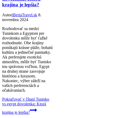
krajina je lepšia?
Autor
iBeriaTravel.sk
8.
novembra 2024
Rozhodovať sa medzi
Tuniskom a Egyptom pre
dovolenku môže byť ťažké
rozhodnutie. Obe krajiny
ponúkajú krásne pláže, bohatú
kultúru a jedinečné pamiatky.
Ak preferujete exotickú
atmosféru, môže byť Tunisko
tou správnou voľbou. Egypt
na druhej strane zasvojuje
históriou a luxusom.
Nakoniec, výber záleží na
vašich preferenciách a
očakávaniach.
Pokračovať v čítaní
Tunisko
vs egypt dovolenka: Ktorá
krajina je lepšia?