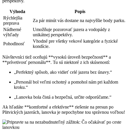
perspektívy.
Výhoda
Popis
Rýchlejšia
Za pár minút vás dostane na najvyššie body parku.
preprava
Nádherné
Umožňuje pozorovať jazera a vodopády z
výhľady
unikátnej perspektívy.
Vhodné pre všetky vekové kategórie a fyzické
Pohodlnosť
kondície.
Návštevníci tiež oceňujú **vysokú úroveň bezpečnosti** a
**prívetivosť personálu**. Tu sú niektoré z ich skúseností:
„Perfektný spôsob, ako vidieť celé jazera bez únavy.“
„Personál bol veľmi ochotný a pomohol nám pri každom
kroku.“
„Lanovka bola čistá a bezpečná, určite odporúčame.“
Ak hľadáte **komfortné a efektívne** riešenie na presun po
Plitvických jazerách, lanovka je nepochybne tou správnou voľbou!