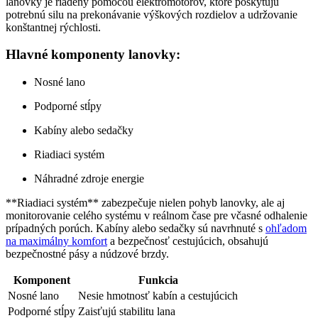
lanovky je riadený pomocou elektromotorov, ktoré poskytujú
potrebnú silu na prekonávanie výškových rozdielov a udržovanie
konštantnej rýchlosti.
Hlavné komponenty lanovky:
Nosné lano
Podporné stĺpy
Kabíny alebo sedačky
Riadiaci systém
Náhradné zdroje energie
**Riadiaci systém** zabezpečuje nielen pohyb lanovky, ale aj
monitorovanie celého systému v reálnom čase pre včasné odhalenie
prípadných porúch. Kabíny alebo sedačky sú navrhnuté s
ohľadom
na maximálny komfort
a bezpečnosť cestujúcich, obsahujú
bezpečnostné pásy a núdzové brzdy.
Komponent
Funkcia
Nosné lano
Nesie hmotnosť kabín a cestujúcich
Podporné stĺpy
Zaisťujú stabilitu lana