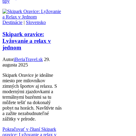
tipy
Destinácie
|
Slovensko
Skipark oravice:
Lyžovanie a relax v
jednom
Autor
iBeriaTravel.sk
29.
augusta 2025
Skipark Oravice je ideálne
miesto pre milovníkov
zimných športov aj relaxu. S
modernými zjazdovkami a
termálnymi bazénmi sa tu
môžete tešiť na dokonalý
pobyt na horách. Navštívte nás
a zažite nezabudnuteľné
zážitky v prírode.
Pokračovať v čítaní
Skipark
oravice: Lyžovanie a relax v