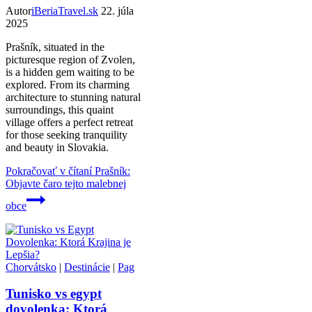
Autor
iBeriaTravel.sk
22. júla
2025
Prašník, situated in the
picturesque region of Zvolen,
is a hidden gem waiting to be
explored. From its charming
architecture to stunning natural
surroundings, this quaint
village offers a perfect retreat
for those seeking tranquility
and beauty in Slovakia.
Pokračovať v čítaní
Prašník:
Objavte čaro tejto malebnej
obce
Chorvátsko
|
Destinácie
|
Pag
Tunisko vs egypt
dovolenka: Ktorá