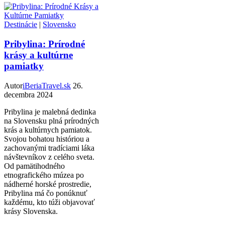
Destinácie
|
Slovensko
Pribylina: Prírodné
krásy a kultúrne
pamiatky
Autor
iBeriaTravel.sk
26.
decembra 2024
Pribylina je malebná dedinka
na Slovensku plná prírodných
krás a kultúrnych pamiatok.
Svojou bohatou históriou a
zachovanými tradíciami láka
návštevníkov z celého sveta.
Od pamätihodného
etnografického múzea po
nádherné horské prostredie,
Pribylina má čo ponúknuť
každému, kto túži objavovať
krásy Slovenska.