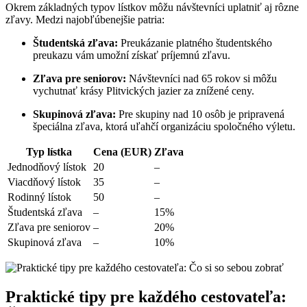
Okrem základných typov lístkov môžu návštevníci uplatniť aj rôzne
zľavy. Medzi najobľúbenejšie patria:
Študentská zľava:
Preukázanie platného študentského
preukazu vám umožní získať príjemnú zľavu.
Zľava pre seniorov:
Návštevníci nad 65 rokov si môžu
vychutnať krásy Plitvických jazier za znížené ceny.
Skupinová zľava:
Pre skupiny nad 10 osôb je pripravená
špeciálna zľava, ktorá uľahčí organizáciu spoločného výletu.
Typ lístka
Cena (EUR)
Zľava
Jednodňový lístok
20
–
Viacdňový lístok
35
–
Rodinný lístok
50
–
Študentská zľava
–
15%
Zľava pre seniorov
–
20%
Skupinová zľava
–
10%
Praktické tipy pre každého cestovateľa: