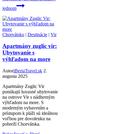
jednom
Chorvátsko
|
Destinácie
|
Vir
Apartmány zuglic vir:
Ubytovanie s
výhľadom na more
Autor
iBeriaTravel.sk
2.
augusta 2025
Apartmány Zuglic Vir
ponúkajú luxusné ubytovanie
na ostrove Vir s nádherným
výhľadom na more. S
moderným vybavením a
prístupom k pláži sú ideálnou
voľbou pre dovolenku na
pobreží Chorvátska.