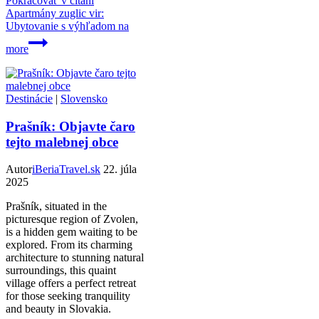
Pokračovať v čítaní
Apartmány zuglic vir:
Ubytovanie s výhľadom na
more
Destinácie
|
Slovensko
Prašník: Objavte čaro
tejto malebnej obce
Autor
iBeriaTravel.sk
22. júla
2025
Prašník, situated in the
picturesque region of Zvolen,
is a hidden gem waiting to be
explored. From its charming
architecture to stunning natural
surroundings, this quaint
village offers a perfect retreat
for those seeking tranquility
and beauty in Slovakia.