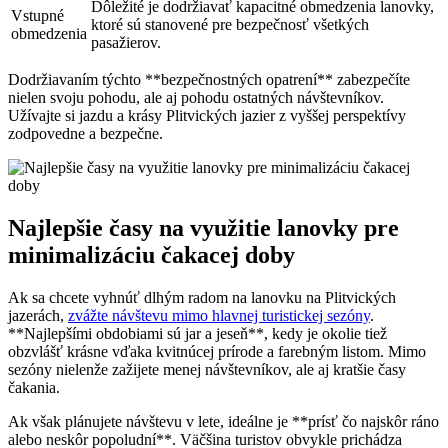
Dôležité je dodržiavať kapacitné obmedzenia lanovky,
Vstupné
ktoré sú stanovené pre bezpečnosť všetkých
obmedzenia
pasažierov.
Dodržiavaním týchto **bezpečnostných opatrení** zabezpečíte
nielen svoju pohodu, ale aj pohodu ostatných návštevníkov.
Užívajte si jazdu a krásy Plitvických jazier z vyššej perspektívy
zodpovedne a bezpečne.
Najlepšie časy na využitie lanovky pre
minimalizáciu čakacej doby
Ak sa chcete vyhnúť dlhým radom na lanovku na Plitvických
jazerách,
zvážte návštevu mimo hlavnej turistickej sezóny
.
**Najlepšími obdobiami sú jar a jeseň**, kedy je okolie tiež
obzvlášť krásne vďaka kvitnúcej prírode a farebným listom. Mimo
sezóny nielenže zažijete menej návštevníkov, ale aj kratšie časy
čakania.
Ak však plánujete návštevu v lete, ideálne je **prísť čo najskôr ráno
alebo neskôr popoludní**. Väčšina turistov obvykle prichádza