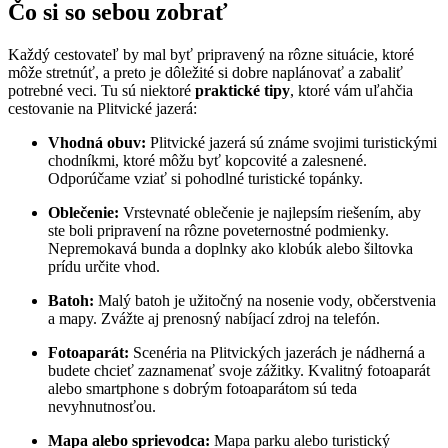
Čo si so sebou zobrať
Každý cestovateľ by mal byť pripravený na rôzne situácie, ktoré
môže stretnúť, a preto je dôležité si dobre naplánovať a zabaliť
potrebné veci. Tu sú niektoré
praktické tipy
, ktoré vám uľahčia
cestovanie na Plitvické jazerá:
Vhodná obuv:
Plitvické jazerá sú známe svojimi turistickými
chodníkmi, ktoré môžu byť kopcovité a zalesnené.
Odporúčame vziať si pohodlné turistické topánky.
Oblečenie:
Vrstevnaté oblečenie je najlepsím riešením, aby
ste boli pripravení na rôzne poveternostné podmienky.
Nepremokavá bunda a doplnky ako klobúk alebo šiltovka
prídu určite vhod.
Batoh:
Malý batoh je užitočný na nosenie vody, občerstvenia
a mapy. Zvážte aj prenosný nabíjací zdroj na telefón.
Fotoaparát:
Scenéria na Plitvických jazerách je nádherná a
budete chcieť zaznamenať svoje zážitky. Kvalitný fotoaparát
alebo smartphone s dobrým fotoaparátom sú teda
nevyhnutnosťou.
Mapa alebo sprievodca:
Mapa parku alebo turistický