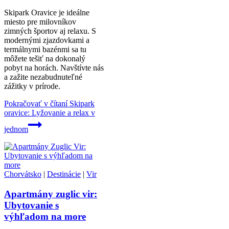
Skipark Oravice je ideálne
miesto pre milovníkov
zimných športov aj relaxu. S
modernými zjazdovkami a
termálnymi bazénmi sa tu
môžete tešiť na dokonalý
pobyt na horách. Navštívte nás
a zažite nezabudnuteľné
zážitky v prírode.
Pokračovať v čítaní
Skipark
oravice: Lyžovanie a relax v
jednom
Chorvátsko
|
Destinácie
|
Vir
Apartmány zuglic vir:
Ubytovanie s
výhľadom na more