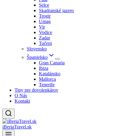
Selce
Skadranské jazero
Trogir
Umag
Vir
Vodice
Zadar
Tučepi
Slovensko
Španielsko
Gran Canaria
Ibiza
Katalánsko
Mallorca
Tenerife
Tipy pre dovolenkárov
O Nás
Kontakt
iBeriaTravel.sk