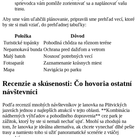
sprievodca vám pomôže zorientovať sa a naplánovať vašu
trasu.
Aby sme vám uľahčili plánovanie, pripravili sme prehľad vecí, ktoré
by ste si mali vziať, do prehľadnej tabuľky:
Položka
Dôvod
Turistické topánky
Pohodlná chôdza na rôznom teréne
Nepamokavá bunda
Ochrana pred dažďom a vetrom
Malý batoh
Nosnosť potrebných vecí
Fotoaparát
Zaznamenanie krásnych miest
Mapa
Navigácia po parku
Recenzie a skúsenosti: Čo hovoria ostatní
návštevníci
Podľa recenzií mnohých návštevníkov je lanovka na Plitvických
jazerách jednou z najlepších atrakcií v tejto oblasti. **Kombinácia
nádherných výhľadov a pohodlného dopravenia** cez park je
zážitok, ktorý by ste si nemali nechať ujsť. Mnohí sa zhodujú na
tom, že lanovka je ideálna alternatíva, ak chcete vynechať dlhé pešie
trasy a namiesto toho si užiť panoramatické scenérie z vtáčej