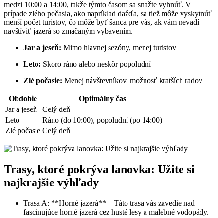
medzi 10:00 a 14:00, takže týmto časom sa snažte vyhnúť. V
prípade zlého počasia, ako napríklad dažďa, sa tiež môže vyskytnúť
menší počet turistov, čo môže byť šanca pre vás, ak vám nevadí
navštíviť jazerá so zmáčaným vybavením.
Jar a jeseň:
Mimo hlavnej sezóny, menej turistov
Leto:
Skoro ráno alebo neskôr popoludní
Zlé počasie:
Menej návštevníkov, možnosť kratších radov
Obdobie
Optimálny čas
Jar a jeseň
Celý deň
Leto
Ráno (do 10:00), popoludní (po 14:00)
Zlé počasie
Celý deň
Trasy, ktoré pokrýva lanovka: Užite si
najkrajšie výhľady
Trasa A: **Horné jazerá** – Táto trasa vás zavedie nad
fascinujúce horné jazerá cez husté lesy a malebné vodopády.