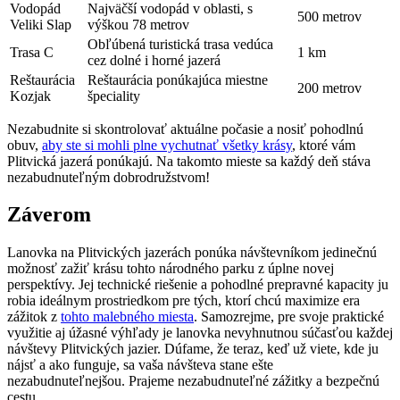
Vodopád
Najväčší vodopád v oblasti, s
500 metrov
Veliki Slap
výškou 78 metrov
Obľúbená turistická trasa vedúca
Trasa C
1 km
cez dolné i horné jazerá
Reštaurácia
Reštaurácia ponúkajúca miestne
200 metrov
Kozjak
špeciality
Nezabudnite si skontrolovať aktuálne počasie a nosiť pohodlnú
obuv,
aby ste si mohli plne vychutnať všetky krásy
, ktoré vám
Plitvická jazerá ponúkajú. Na takomto mieste sa každý deň stáva
nezabudnuteľným dobrodružstvom!
Záverom
Lanovka na Plitvických jazerách ponúka návštevníkom jedinečnú
možnosť zažiť krásu tohto národného parku z úplne novej
perspektívy. Jej technické riešenie a pohodlné prepravné kapacity ju
robia ideálnym prostriedkom pre tých, ktorí chcú maximize era
zážitok z
tohto malebného miesta
. Samozrejme, pre svoje praktické
využitie aj úžasné výhľady je lanovka nevyhnutnou súčasťou každej
návštevy Plitvických jazier. Dúfame, že teraz, keď už viete, kde ju
nájsť a ako funguje, sa vaša návšteva stane ešte
nezabudnuteľnejšou. Prajeme nezabudnuteľné zážitky a bezpečnú
cestu.