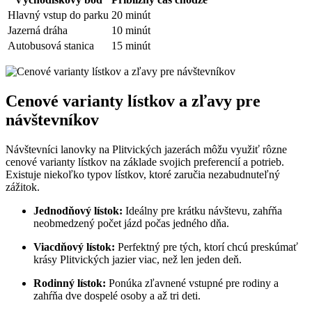
Hlavný vstup do parku
20 minút
Jazerná dráha
10 minút
Autobusová stanica
15 minút
Cenové varianty lístkov a zľavy pre
návštevníkov
Návštevníci lanovky na Plitvických jazerách môžu využiť rôzne
cenové varianty lístkov na základe svojich preferencií a potrieb.
Existuje niekoľko typov lístkov, ktoré zaručia nezabudnuteľný
zážitok.
Jednodňový lístok:
Ideálny pre krátku návštevu, zahŕňa
neobmedzený počet jázd počas jedného dňa.
Viacdňový lístok:
Perfektný pre tých, ktorí chcú preskúmať
krásy Plitvických jazier viac, než len jeden deň.
Rodinný lístok:
Ponúka zľavnené vstupné pre rodiny a
zahŕňa dve dospelé osoby a až tri deti.