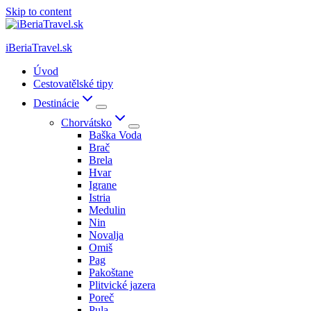
Skip to content
iBeriaTravel.sk
Úvod
Cestovatělské tipy
Destinácie
Chorvátsko
Baška Voda
Brač
Brela
Hvar
Igrane
Istria
Medulin
Nin
Novalja
Omiš
Pag
Pakoštane
Plitvické jazera
Poreč
Pula