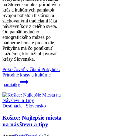
na Slovensku plná prírodných
krás a kultúrnych pamiatok.
Svojou bohatou históriou a
zachovanými tradíciami láka
návštevníkov z celého sveta.
Od pamätihodného
etnografického múzea po
nádherné horské prostredie,
Pribylina má čo ponúknuť
každému, kto túži objavovať
krásy Slovenska.
Pokračovať v čítaní
Pribylina:
Prírodné krásy a kultúrne
pamiatky
Destinácie
|
Slovensko
Košice: Najlepšie miesta
na návštevu a tipy