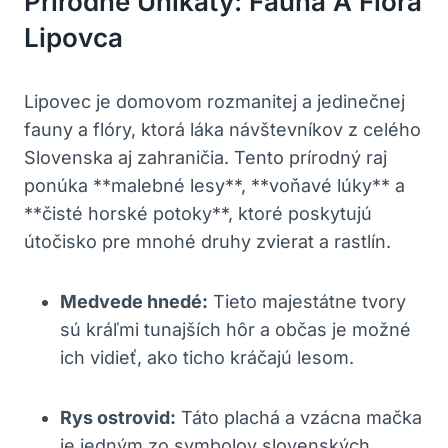
Prírodné Unikáty: Fauna A Flóra
Lipovca
Lipovec je domovom rozmanitej a jedinečnej
fauny a flóry, ktorá láka návštevníkov z celého
Slovenska aj zahraničia. Tento prírodný raj
ponúka **malebné lesy**, **voňavé lúky** a
**čisté horské potoky**, ktoré poskytujú
útočisko pre mnohé druhy zvierat a rastlín.
Medvede hnedé:
Tieto majestátne tvory
sú kráľmi tunajších hôr a občas je možné
ich vidieť, ako ticho kráčajú lesom.
Rys ostrovid:
Táto plachá a vzácna mačka
je jedným zo symbolov slovenských