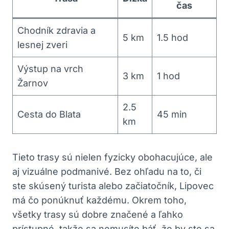
čas
Chodník zdravia a
5 km
1.5 hod
lesnej zveri
Výstup na vrch
3 km
1 hod
Žarnov
2.5
Cesta do Blata
45 min
km
Tieto trasy sú nielen fyzicky obohacujúce, ale
aj vizuálne podmanivé. Bez ohľadu na to, či
ste skúsený turista alebo začiatočník, Lipovec
má čo ponúknuť každému. Okrem toho,
všetky trasy sú dobre značené a ľahko
prístupné, takže sa nemusíte báť, že by ste sa