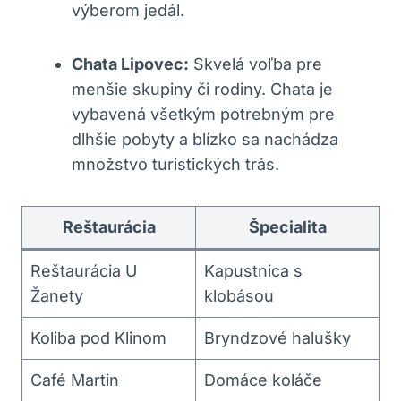
výberom jedál.
Chata Lipovec:
Skvelá voľba pre
menšie skupiny či rodiny. Chata je
vybavená všetkým potrebným pre
dlhšie pobyty a blízko sa nachádza
množstvo turistických trás.
Reštaurácia
Špecialita
Reštaurácia U
Kapustnica s
Žanety
klobásou
Koliba pod Klinom
Bryndzové halušky
Café Martin
Domáce koláče