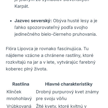
Karpát.
Jazvec severský:
Obýva husté lesy a je
ľahko spozorovateľný podľa svojho
jedinečného bielo-čierneho pruhovania.
Flóra Lipovca je rovnako fascinujúca. Tu
nájdeme vzácne a chránene rastliny, ktoré
rozkvitajú na jar a v lete, vytvárajúc farebný
koberec plný života.
Rastlina
Hlavné charakteristiky
Klinček
Drobný purpurový kvet známy
mnohohlavý
pre svoju vôňu
Vrúbkovaná
Žlté kvety, ktoré kvitnú v