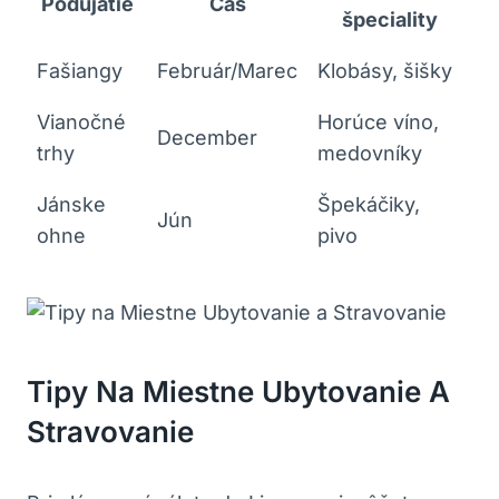
Podujatie
Čas
špeciality
Fašiangy
Február/Marec
Klobásy, šišky
Vianočné
Horúce víno,
December
trhy
medovníky
Jánske
Špekáčiky,
Jún
ohne
pivo
Tipy Na Miestne Ubytovanie A
Stravovanie