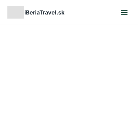
Skip
iBeriaTravel.sk
to
content