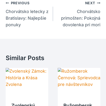
Navigácia
PREVIOUS
NEXT
V
Chorvátsko letecky z
Chorvátsko
Bratislavy: Najlepšie
primošten: Pokojná
Článku
ponuky
dovolenka pri mori
Similar Posts
Zvolenský
Ružomberok