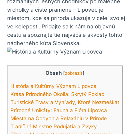
rozmanitých lesných chodníkov po malebné
vrcholky a čisté pramene – Lipovec je
miestom, kde sa príroda ukazuje v celej svojej
veľkoleposti. Pridajte sa k nám na objavnú
cestu a spoznajte tie najväčšie skvosty tohto
nádherného kúta Slovenska.
Obsah
[
zobraziť
]
História a Kultúrny Význam Lipovca
Krása Prírodného Okolia: Skrytý Poklad
Turistické Trasy a Výhľady, Ktoré Nezmeškať
Prírodné Unikáty: Fauna a Flóra Lipovca
Miesta na Oddych a Relaxáciu v Prírode
Tradičné Miestne Podujatia a Zvyky