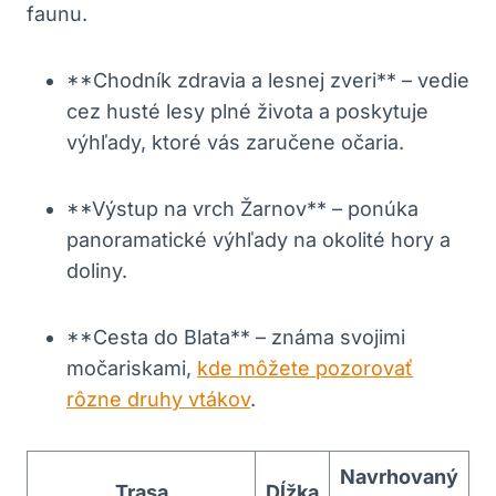
faunu.
**Chodník zdravia a lesnej zveri** – vedie
cez husté lesy plné života a poskytuje
výhľady, ktoré vás zaručene očaria.
**Výstup na vrch Žarnov** – ponúka
panoramatické výhľady na okolité hory a
doliny.
**Cesta do Blata** – známa svojimi
močariskami,
kde môžete pozorovať
rôzne druhy vtákov
.
Navrhovaný
Trasa
Dĺžka