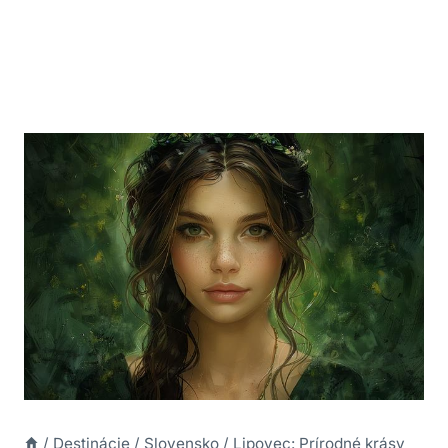
/
Destinácie
/
Slovensko
/
Lipovec: Prírodné krásy