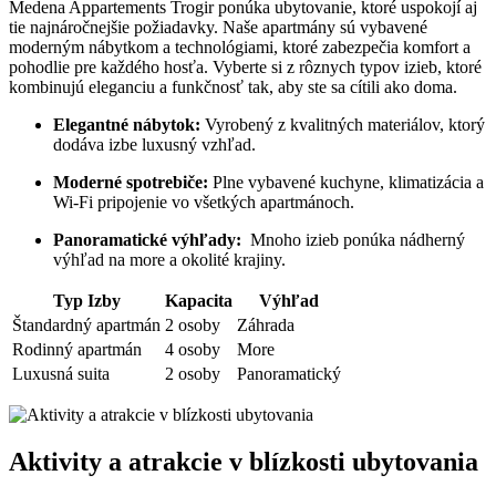
Medena Appartements ⁢Trogir ponúka ubytovanie, ktoré uspokojí aj
⁢tie najnáročnejšie požiadavky.‌ Naše apartmány ⁢sú vybavené‍
moderným ⁢nábytkom a technológiami, ktoré zabezpečia komfort​ a
pohodlie pre⁢ každého hosťa. Vyberte si z rôznych typov izieb, ktoré
kombinujú⁤ eleganciu a funkčnosť tak, aby‌ ste sa cítili⁣ ako doma.
Elegantné nábytok:
Vyrobený z kvalitných materiálov, ktorý
dodáva izbe luxusný vzhľad.
Moderné spotrebiče:
Plne‌ vybavené‍ kuchyne, klimatizácia a
⁤Wi-Fi pripojenie vo všetkých apartmánoch.
Panoramatické výhľady:
⁢ Mnoho izieb ponúka nádherný
výhľad​ na more a⁤ okolité krajiny.
Typ Izby
Kapacita
Výhľad
Štandardný apartmán
2 osoby
Záhrada
Rodinný⁤ apartmán
4 osoby
More
Luxusná suita
2 osoby
Panoramatický
Aktivity a atrakcie v ⁣blízkosti ubytovania