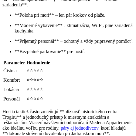
⁢zariadenia**.
**Poloha pri mori** – len⁣ pár krokov od pláže.
**Moderné vybavenie** ⁤- klimatizácia, Wi-Fi, plne zariadená
kuchynka.
**Príjemný personál** – ochotný a vždy pripravený pomôcť.
**Bezplatné​ parkovanie** pre ‍hostí.
Parameter
Hodnotenie
⭐⭐⭐⭐⭐
Čistota
⭐⭐⭐⭐⭐
Komfort
⭐⭐⭐⭐⭐
Lokácia
⭐⭐⭐⭐⭐
Personál
Hostia taktiež často zmieňujú‍ **blízkosť historického centra
Trogiru** a jednoduchý prístup k miestnym atrakciám a‍
reštauráciám. Viacerí návštevníci odporúčajú Medena ⁤Appartements
ako⁣ ideálnu ⁤voľbu pre rodiny,
páry aj jednotlivcov
, ktorí hľadajú⁢
**dokonale strávenú dovolenku pri Jadranskom mori**.