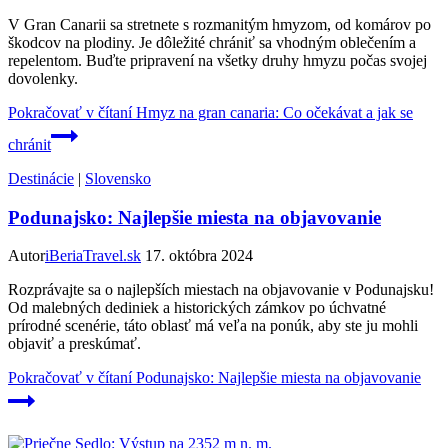
V Gran Canarii sa stretnete s rozmanitým hmyzom, od komárov po
škodcov na plodiny. Je dôležité chrániť sa vhodným oblečením a
repelentom. Buďte pripravení na všetky druhy hmyzu počas svojej
dovolenky.
Pokračovať v čítaní
Hmyz na gran canaria: Co očekávat a jak se
chránit
Destinácie
|
Slovensko
Podunajsko: Najlepšie miesta na objavovanie
Autor
iBeriaTravel.sk
17. októbra 2024
Rozprávajte sa o najlepších miestach na objavovanie v Podunajsku!
Od malebných dediniek a historických zámkov po úchvatné
prírodné scenérie, táto oblasť má veľa na ponúk, aby ste ju mohli
objaviť a preskúmať.
Pokračovať v čítaní
Podunajsko: Najlepšie miesta na objavovanie