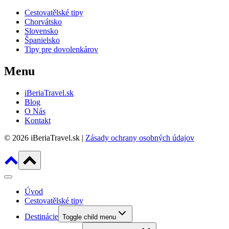
Cestovatělské tipy
Chorvátsko
Slovensko
Španielsko
Tipy pre dovolenkárov
Menu
iBeriaTravel.sk
Blog
O Nás
Kontakt
© 2026 iBeriaTravel.sk |
Zásady ochrany osobných údajov
Úvod
Cestovatělské tipy
Destinácie
Toggle child menu