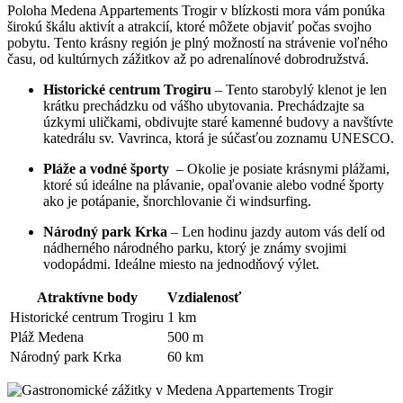
Poloha ‌Medena Appartements Trogir v⁤ blízkosti mora vám ponúka‌
širokú škálu aktivít a atrakcií, ⁢ktoré môžete‍ objaviť počas svojho
pobytu. Tento ⁢krásny región je plný možností na ⁣strávenie‍ voľného⁤
času, od kultúrnych zážitkov až po ⁤adrenalínové ⁤dobrodružstvá.
Historické centrum Trogiru
– Tento starobylý klenot ‌je len
krátku prechádzku⁤ od vášho ubytovania. Prechádzajte ‌sa
úzkymi uličkami, obdivujte⁤ staré⁢ kamenné‌ budovy a navštívte
katedrálu sv. Vavrinca,⁣ ktorá je súčasťou⁤ zoznamu ⁣UNESCO.
Pláže a vodné ⁤športy
‍ – Okolie je posiate krásnymi plážami,
ktoré sú⁣ ideálne‍ na plávanie,​ opaľovanie alebo vodné športy ​
ako je potápanie, šnorchlovanie či windsurfing.
Národný park Krka
– Len hodinu jazdy⁣ autom vás delí od
nádherného‍ národného parku, ktorý je​ známy ⁢svojimi
vodopádmi. ⁢Ideálne‍ miesto ​na jednodňový ⁣výlet.
Atraktívne body
Vzdialenosť
Historické centrum Trogiru
1 km
Pláž Medena
500​ m
Národný park Krka
60 km