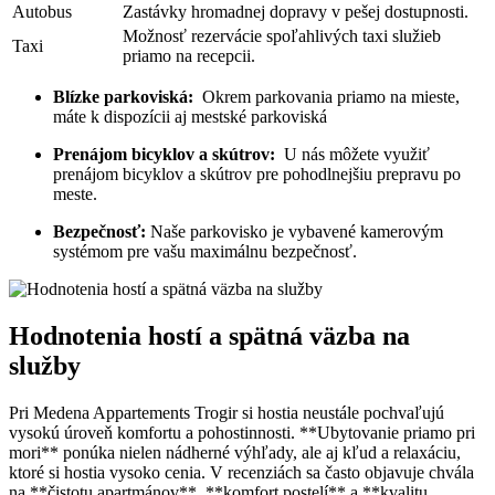
Autobus
Zastávky hromadnej dopravy v⁢ pešej dostupnosti.
Možnosť rezervácie spoľahlivých ⁣taxi služieb
Taxi
⁣priamo ⁢na recepcii.
Blízke parkoviská:
‍ Okrem parkovania priamo na mieste,
máte k dispozícii ‌aj mestské parkoviská
Prenájom bicyklov ⁤a skútrov:
‌ U nás môžete využiť
prenájom bicyklov a skútrov pre pohodlnejšiu prepravu po
meste.
Bezpečnosť:
Naše ⁢parkovisko je vybavené kamerovým
systémom pre vašu ​maximálnu bezpečnosť.
Hodnotenia hostí a spätná väzba na
služby
Pri Medena ⁣Appartements Trogir si hostia neustále pochvaľujú
vysokú úroveň ⁢komfortu a pohostinnosti. **Ubytovanie priamo pri ​
mori**‌ ponúka⁢ nielen nádherné výhľady, ale aj kľud a relaxáciu,
ktoré si hostia vysoko cenia. V recenziách sa často objavuje chvála
na **čistotu‌ apartmánov**, **komfort postelí** a **kvalitu