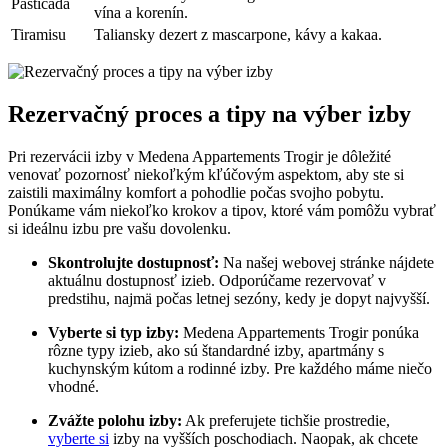
Paštičada
vína a‌ korenín.
Tiramisu
Taliansky ⁣dezert z mascarpone, kávy a⁤ kakaa.
Rezervačný proces a ​tipy na⁢ výber⁤ izby
Pri rezervácii izby v⁢ Medena Appartements Trogir je dôležité
venovať pozornosť niekoľkým kľúčovým ⁢aspektom, aby ste⁣ si ​
zaistili maximálny komfort a pohodlie počas svojho pobytu. ​
Ponúkame vám niekoľko ​krokov a tipov, ktoré⁣ vám⁤ pomôžu vybrať
si​ ideálnu izbu pre vašu dovolenku.
Skontrolujte dostupnosť:
Na našej webovej ‌stránke nájdete
aktuálnu dostupnosť izieb. ‌Odporúčame⁣ rezervovať v
predstihu, najmä počas‍ letnej sezóny, kedy je​ dopyt najvyšší.
Vyberte si typ izby:
Medena Appartements Trogir ponúka
rôzne typy⁢ izieb, ako sú štandardné⁤ izby, apartmány s
kuchynským kútom ⁢a rodinné izby. Pre každého máme niečo
vhodné.
Zvážte polohu izby:
Ak⁤ preferujete tichšie prostredie,
vyberte si
⁣izby ⁢na‌ vyšších​ poschodiach. Naopak, ak chcete⁢