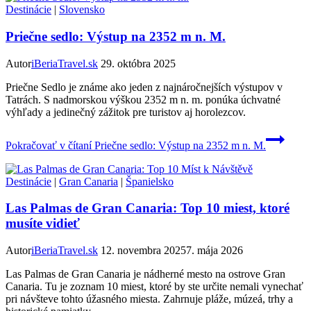
Destinácie
|
Slovensko
Priečne sedlo: Výstup na 2352 m n. M.
Autor
iBeriaTravel.sk
29. októbra 2025
Priečne Sedlo je známe ako jeden z najnáročnejších výstupov v
Tatrách. S nadmorskou výškou 2352 m n. m. ponúka úchvatné
výhľady a jedinečný zážitok pre turistov aj horolezcov.
Pokračovať v čítaní
Priečne sedlo: Výstup na 2352 m n. M.
Destinácie
|
Gran Canaria
|
Španielsko
Las Palmas de Gran Canaria: Top 10 miest, ktoré
musíte vidieť
Autor
iBeriaTravel.sk
12. novembra 2025
7. mája 2026
Las Palmas de Gran Canaria je nádherné mesto na ostrove Gran
Canaria. Tu je zoznam 10 miest, ktoré by ste určite nemali vynechať
pri návšteve tohto úžasného miesta. Zahrnuje pláže, múzeá, trhy a