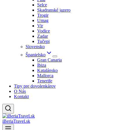
Selce
Skadranské jazero
Trogir
Umag
Vir
Vodice
Zadar
Tučepi
Slovensko
Španielsko
Gran Canaria
Ibiza
Katalánsko
Mallorca
Tenerife
Tipy pre dovolenkárov
O Nás
Kontakt
iBeriaTravel.sk