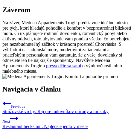
Záverom
Na záver,⁤ Medena‌ Appartements Trogir ⁢predstavuje​ ideálne‍ miesto
pre⁤ tých,‌ ktorí‌ hľadajú pohodlie a komfort‍ v‌ bezprostrednej blízkosti
mora.‍ Či ​už plánujete‌ rodinnú​ dovolenku, romantický pobyt alebo
aktívny​ oddych, toto‌ ubytovanie vám⁢ ponúka všetko, čo‌ potrebujete
pre ​nezabudnuteľný zážitok v krásnom prostredí ⁣Chorvátska. S‌
výhľadmi na Jadranské more, modernými zariadeniami a
priateľským personálom vám garantuje, ‍že ​z‌ vašej dovolenky ‌si
odnesiete ​len tie najkrajšie spomienky. Navštívte Medena‍
Appartements Trogir a
presvedčte sa sami
⁣ o‌ výnimočnosti tohto
malebného miesta.
Navigácia v článku
Previous
Strážovské vrchy: Raj pre milovníkov prírody a turistiky
Next
Restaurant becks nin: Najlepšie jedlo v meste