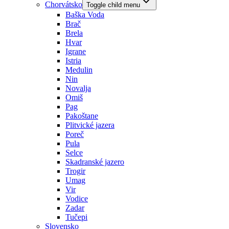
Chorvátsko
Toggle child menu
Baška Voda
Brač
Brela
Hvar
Igrane
Istria
Medulin
Nin
Novalja
Omiš
Pag
Pakoštane
Plitvické jazera
Poreč
Pula
Selce
Skadranské jazero
Trogir
Umag
Vir
Vodice
Zadar
Tučepi
Slovensko