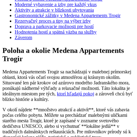
Moderné vybavenie a izby pre každý vkus
Aktivity a atrakcie v ⁣blízkosti ubytovania
Gastronomické zážitky‌ v Medena Appartements Trogir
Rezervačný proces a ​tipy na⁢ výber⁤ izby
Doprava a parkovacie možnosti ⁣pre hostí
Hodnotenia hostí a spätná väzba na služby
Záverom
Poloha a⁣ okolie ‌Medena Appartements
⁣Trogir
Medena Appartements Trogir sa nachádzajú v malebnej prímorskej
oblasti, ktorá vás očarí svojou atmosférou ‌aj​ krásnym ‍okolím.
‌Situované len pár krokov od azúrovo modrého Jadranského mora,
⁤ponúkajú nádherné výhľady‌ a ‌relaxačné možnosti. Táto lokalita je
ideálnym miestom ⁣pre tých, ‍
ktorí hľadajú pokoj
a zároveň chcú​ byť ​
blízko histórie a kultúry.
V okolí nájdete **množstvo atrakcií a aktivít**, ktoré vás zabavia
počas ‌celého pobytu. ⁤Môžete sa prechádzať⁣ malebnými uličkami
starého mesta ‌Trogir, ‍ktoré je zapísané⁣ v ⁣zozname⁢ svetového
dedičstva UNESCO,⁢ alebo si vychutnať **lokálne ⁤jedlá** v
tradičných dalmátskych‌ reštauráciách. Pre milovníkov prírody sú k