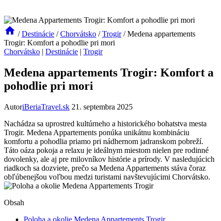
/
Destinácie
/
Chorvátsko
/
Trogir
/
Medena appartements
Trogir: Komfort a pohodlie pri mori
Chorvátsko
|
Destinácie
|
Trogir
Medena appartements Trogir: Komfort a
pohodlie pri mori
Autor
iBeriaTravel.sk
21. septembra 2025
Nachádza sa uprostred ⁤kultúrneho ‍a historického bohatstva⁤ mesta
Trogir. Medena Appartements ponúka unikátnu kombináciu
komfortu a pohodlia priamo pri⁣ nádhernom⁤ jadranskom pobreží.
‌Táto oáza ‍pokoja a‍ relaxu je ideálnym miestom nielen pre rodinné
dovolenky, ale aj pre​ milovníkov ⁤histórie‍ a prírody. V nasledujúcich⁤
riadkoch sa ⁢dozviete, prečo sa Medena Appartements stáva čoraz
obľúbenejšou voľbou medzi​ turistami navštevujúcimi Chorvátsko.
Obsah
Poloha a⁣ okolie ‌Medena Appartements ⁣Trogir