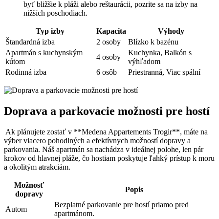
byť bližšie k pláži alebo reštaurácii, pozrite sa na‌ izby na
nižších poschodiach.
Typ‌ izby
Kapacita
Výhody
Štandardná izba
2 osoby
Blízko k ⁢bazénu
Apartmán⁤ s ​kuchynským
Kuchynka, Balkón s
4 osoby
kútom
výhľadom
Rodinná izba
6 ‍osôb
Priestranná, Viac spální
Doprava a parkovacie možnosti ⁣pre hostí
‍ Ak plánujete zostať v **Medena⁤ Appartements Trogir**,‍ máte na
výber viacero pohodlných a⁤ efektívnych možností dopravy‌ a
parkovania. Náš apartmán sa nachádza v ideálnej polohe, len pár
krokov od ‌hlavnej pláže, čo hostiam poskytuje ‍ľahký prístup k moru
a okolitým atrakciám.
Možnosť⁣
Popis
dopravy
Bezplatné parkovanie pre hostí ⁣priamo pred
Autom
apartmánom.