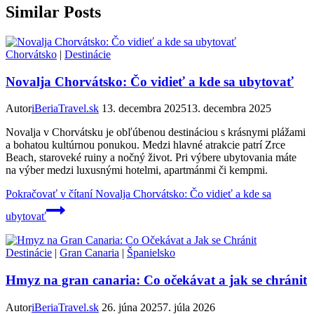
Similar Posts
Chorvátsko
|
Destinácie
Novalja Chorvátsko: Čo vidieť a kde sa ubytovať
Autor
iBeriaTravel.sk
13. decembra 2025
13. decembra 2025
Novalja v Chorvátsku je obľúbenou destináciou s krásnymi plážami
a bohatou kultúrnou ponukou. Medzi hlavné atrakcie patrí Zrce
Beach, staroveké ruiny a nočný život. Pri výbere ubytovania máte
na výber medzi luxusnými hotelmi, apartmánmi či kempmi.
Pokračovať v čítaní
Novalja Chorvátsko: Čo vidieť a kde sa
ubytovať
Destinácie
|
Gran Canaria
|
Španielsko
Hmyz na gran canaria: Co očekávat a jak se chránit
Autor
iBeriaTravel.sk
26. júna 2025
7. júla 2026