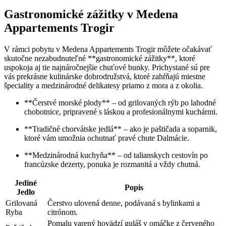
Gastronomické zážitky‌ v Medena
Appartements Trogir
V ⁣rámci​ pobytu v ⁤Medena⁣ Appartements Trogir ​môžete očakávať
skutočne nezabudnuteľné **gastronomické zážitky**, ktoré
uspokoja aj⁤ tie najnáročnejšie chuťové bunky. Prichystané sú pre
vás prekrásne‍ kulinárske dobrodružstvá,‍ ktoré zahŕňajú miestne
špeciality‌ a medzinárodné delikatesy priamo z mora a z ​okolia.
**Čerstvé morské plody** – od grilovaných rýb po lahodné
chobotnice, pripravené s láskou a ⁣profesionálnymi kuchármi.
**Tradičné ‌chorvátske jedlá** – ako ⁢je‌ paštičada ⁣a soparnik,
ktoré vám umožnia ochutnať ‌pravé chute‌ Dalmácie.
**Medzinárodná⁣ kuchyňa** – od ‌talianskych cestovín po
francúzske dezerty, ⁢ponuka je rozmanitá a vždy chutná.
Jediné
Popis
Jedlo
Grilovaná
Čerstvo ⁢ulovená denne,⁢ podávaná s ⁣bylinkami a
Ryba
‍citrónom.
Pomalu varený hovädzí guláš⁣ v omáčke z‍ červeného