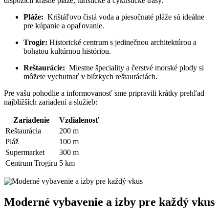
dispozícii krásne pláže, turistické a cyklistické trasy.
Pláže:
⁤ Krištáľovo čistá voda ​a piesočnaté pláže ​sú ideálne
pre kúpanie a ⁤opaľovanie.
Trogir:
Historické centrum​ s​ jedinečnou architektúrou a‍
bohatou kultúrnou históriou.
Reštaurácie:
⁣ Miestne špeciality a čerstvé morské plody si
môžete vychutnať v blízkych reštauráciách.
Pre vašu pohodlie a ‍informovanosť sme pripravili krátky prehľad
najbližších zariadení a služieb:
Zariadenie
Vzdialenosť
Reštaurácia
200 m
Pláž
100 m
Supermarket
300 m
Centrum⁢ Trogiru
5 km
Moderné vybavenie a izby pre každý vkus