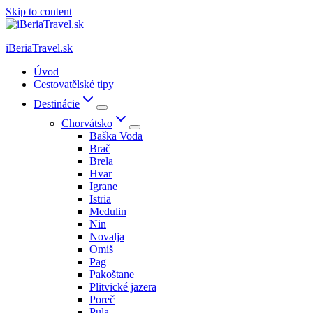
Skip to content
iBeriaTravel.sk
Úvod
Cestovatělské tipy
Destinácie
Chorvátsko
Baška Voda
Brač
Brela
Hvar
Igrane
Istria
Medulin
Nin
Novalja
Omiš
Pag
Pakoštane
Plitvické jazera
Poreč
Pula