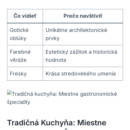
Čo vidieť
Prečo navštíviť
Gotické
Unikátne architektonické
oblúky
prvky
Farebné
Estetický zážitok a historická
vitráže
hodnota
Fresky
Krása stredovekého umenia
Tradičná Kuchyňa: Miestne