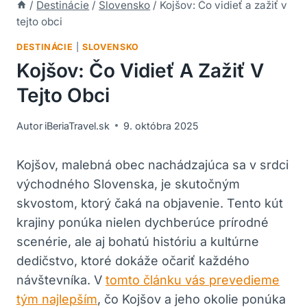
/
Destinácie
/
Slovensko
/
Kojšov: Čo vidieť a zažiť v
tejto obci
DESTINÁCIE
|
SLOVENSKO
Kojšov: Čo Vidieť A Zažiť V
Tejto Obci
Autor
iBeriaTravel.sk
9. októbra 2025
Kojšov, malebná obec nachádzajúca sa v srdci
východného Slovenska, je skutočným
skvostom, ktorý čaká na objavenie. Tento kút
krajiny ponúka nielen dychberúce prírodné
scenérie, ale aj bohatú históriu a kultúrne
dedičstvo, ktoré dokáže očariť každého
návštevníka. V
tomto článku vás prevedieme
tým najlepším
, čo Kojšov a jeho okolie ponúka