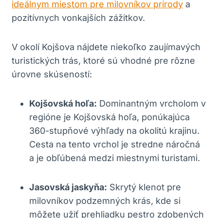
ideálnym miestom pre milovníkov prírody
a
pozitívnych vonkajších zážitkov.
V okolí Kojšova nájdete niekoľko zaujímavých
turistických trás, ktoré sú vhodné pre rôzne
úrovne skúseností:
Kojšovská hoľa:
Dominantným vrcholom v
regióne je Kojšovská hoľa, ponúkajúca
360-stupňové výhľady na okolitú krajinu.
Cesta na tento vrchol je stredne náročná
a je obľúbená medzi miestnymi turistami.
Jasovská jaskyňa:
Skrytý klenot pre
milovníkov podzemných krás, kde si
môžete užiť prehliadku pestro zdobených