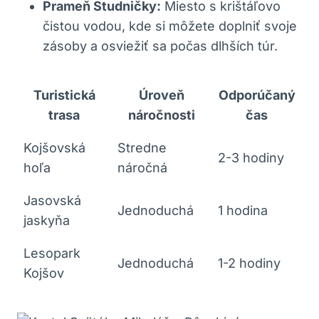
Prameň Studničky:
Miesto s krištáľovo
čistou vodou, kde si môžete doplniť svoje
zásoby a osviežiť sa počas dlhších túr.
Turistická
Úroveň
Odporúčaný
trasa
náročnosti
čas
Kojšovská
Stredne
2-3 hodiny
hoľa
náročná
Jasovská
Jednoduchá
1 hodina
jaskyňa
Lesopark
Jednoduchá
1-2 hodiny
Kojšov