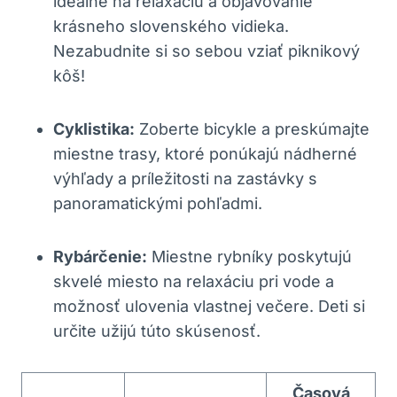
ideálne na relaxáciu a objavovanie
krásneho slovenského vidieka.
Nezabudnite si so sebou vziať piknikový
kôš!
Cyklistika:
Zoberte bicykle a preskúmajte
miestne trasy, ktoré ponúkajú nádherné
výhľady a príležitosti na zastávky s
panoramatickými pohľadmi.
Rybárčenie:
Miestne rybníky poskytujú
skvelé miesto na relaxáciu pri vode a
možnosť ulovenia vlastnej večere. Deti si
určite užijú túto skúsenosť.
Časová