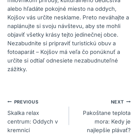
milovníkom prírody, kulturálneho dedičstva
alebo hľadáte pokojné miesto na oddych,
Kojšov vás určite nesklame. Preto neváhajte a
naplánujte si svoju návštevu, aby ste mohli
objaviť všetky krásy tejto jedinečnej obce.
Nezabudnite si pripraviť turistickú obuv a
fotoaparát – Kojšov má veľa čo ponúknuť a
určite si odtiaľ odnesiete nezabudnuteľné
zážitky.
Navigácia
PREVIOUS
NEXT
V
Skalka relax
Pakoštane teplota
centrum: Oddych v
mora: Kedy je
Článku
kremnici
najlepšie plávať?