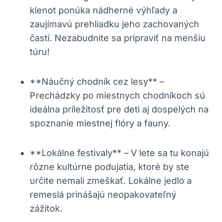
klenot ponúka nádherné výhľady a
zaujímavú prehliadku jeho zachovaných
častí. Nezabudnite sa pripraviť na menšiu
túru!
**Náučný chodník cez lesy** –
Prechádzky po miestnych chodníkoch sú
ideálna príležitosť pre deti aj dospelých na
spoznanie miestnej flóry a fauny.
**Lokálne festivaly** – V lete sa tu konajú
rôzne kultúrne podujatia, ktoré by ste
určite nemali zmeškať. Lokálne jedlo a
remeslá prinášajú neopakovateľný
zážitok.