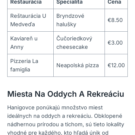
Reštaurácia
Špecialita
Cena
Reštaurácia U
Bryndzové
€8.50
Medveďa
halušky
Kaviareň u
Čučoriedkový
€3.00
Anny
cheesecake
Pizzeria La
Neapolská pizza
€12.00
famiglia
Miesta Na Oddych A Rekreáciu
Hanigovce ponúkajú množstvo miest
ideálnych na oddych a rekreáciu. Obklopené
nádhernou prírodou a tichom, sú tieto lokality
vhodné pre každého, kto hľadá únik od