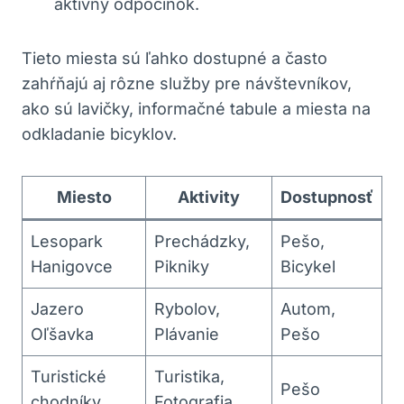
aktívny odpočinok.
Tieto miesta sú ľahko dostupné a často
zahŕňajú aj rôzne služby pre návštevníkov,
ako sú lavičky, informačné tabule a miesta na
odkladanie bicyklov.
Miesto
Aktivity
Dostupnosť
Lesopark
Prechádzky,
Pešo,
Hanigovce
Pikniky
Bicykel
Jazero
Rybolov,
Autom,
Oľšavka
Plávanie
Pešo
Turistické
Turistika,
Pešo
chodníky
Fotografia