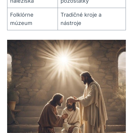
náleziská
pozostatky
Folklórne
Tradičné kroje a
múzeum
nástroje