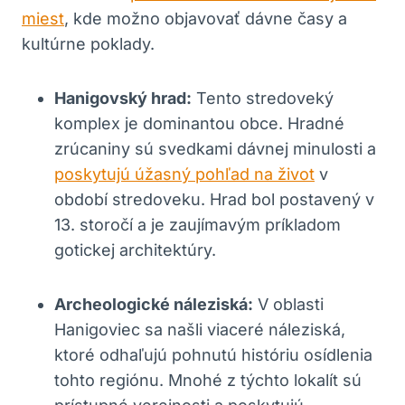
miest
, kde možno objavovať dávne časy a
kultúrne poklady.
Hanigovský hrad:
Tento stredoveký
komplex je dominantou obce. Hradné
zrúcaniny sú svedkami dávnej minulosti a
poskytujú úžasný pohľad na život
v
období stredoveku. Hrad bol postavený v
13. storočí a je zaujímavým príkladom
gotickej architektúry.
Archeologické náleziská:
V oblasti
Hanigoviec sa našli viaceré náleziská,
ktoré odhaľujú pohnutú históriu osídlenia
tohto regiónu. Mnohé z týchto lokalít sú