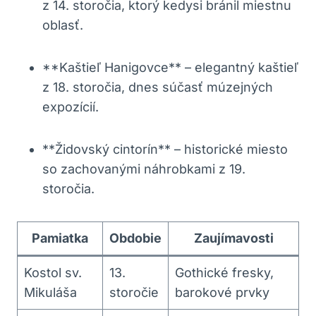
z 14. storočia, ktorý kedysi bránil miestnu
oblasť.
**Kaštieľ Hanigovce** – elegantný kaštieľ
z 18. storočia, dnes súčasť múzejných
expozícií.
**Židovský cintorín** – historické miesto
so zachovanými náhrobkami z 19.
storočia.
Pamiatka
Obdobie
Zaujímavosti
Kostol sv.
13.
Gothické fresky,
Mikuláša
storočie
barokové prvky