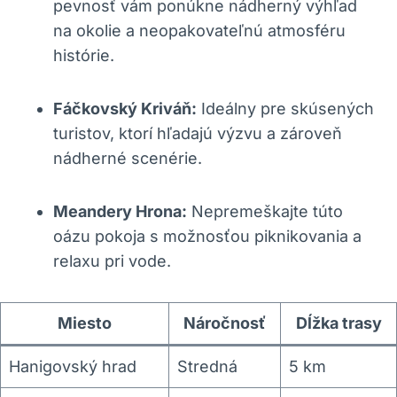
pevnosť vám ponúkne nádherný výhľad
na okolie a neopakovateľnú atmosféru
histórie.
Fáčkovský Kriváň:
Ideálny pre skúsených
turistov, ktorí hľadajú výzvu a zároveň
nádherné scenérie.
Meandery Hrona:
Nepremeškajte túto
oázu pokoja s možnosťou piknikovania a
relaxu pri vode.
Miesto
Náročnosť
Dĺžka trasy
Hanigovský hrad
Stredná
5 km