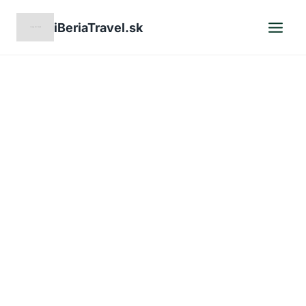
Skip
iBeriaTravel.sk
to
content