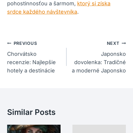
pohostinnosťou a šarmom,
ktorý si získa
srdce každého návštevníka
.
Navigácia
PREVIOUS
NEXT
V
Chorvátsko
Japonsko
recenzie: Najlepšie
dovolenka: Tradičné
Článku
hotely a destinácie
a moderné Japonsko
Similar Posts