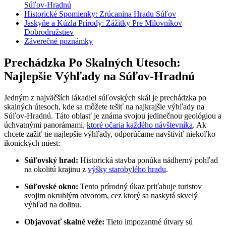
Súľov-Hradnú
Historické Spomienky: Zrúcanina Hradu Súľov
Jaskyňe a Kúzla Prírody: Zážitky Pre Milovníkov
Dobrodružstiev
Záverečné poznámky
Prechádzka Po Skalných Utesoch:
Najlepšie Výhľady na Súľov-Hradnú
Jedným z najväčších lákadiel súľovských skál je prechádzka po
skalných útesoch, kde sa môžete tešiť na najkrajšie výhľady na
Súľov-Hradnú. Táto oblasť je známa svojou jedinečnou geológiou a
úchvatnými panorámami,
ktoré očaria každého návštevníka
. Ak
chcete zažiť tie najlepšie výhľady, odporúčame navštíviť niekoľko
ikonických miest:
Súľovský hrad:
Historická stavba ponúka nádherný pohľad
na okolitú krajinu z
výšky starobylého hradu
.
Súľovské okno:
Tento prírodný úkaz priťahuje turistov
svojim okruhlým otvorom, cez ktorý sa naskytá skvelý
výhľad na dolinu.
Objavovať skalné veže:
Tieto impozantné útvary sú