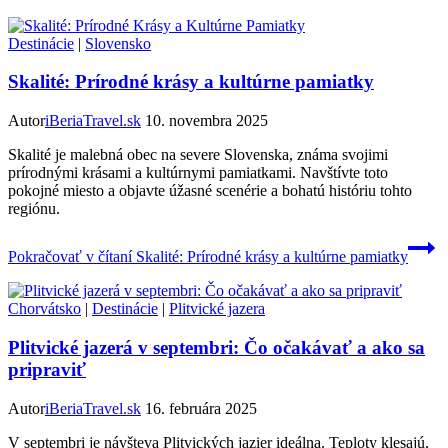
Destinácie
|
Slovensko
Skalité: Prírodné krásy a kultúrne pamiatky
Autor
iBeriaTravel.sk
10. novembra 2025
Skalité je malebná obec na severe Slovenska, známa svojimi
prírodnými krásami a kultúrnymi pamiatkami. Navštívte toto
pokojné miesto a objavte úžasné scenérie a bohatú históriu tohto
regiónu.
Pokračovať v čítaní
Skalité: Prírodné krásy a kultúrne pamiatky
Chorvátsko
|
Destinácie
|
Plitvické jazera
Plitvické jazerá v septembri: Čo očakávať a ako sa
pripraviť
Autor
iBeriaTravel.sk
16. februára 2025
V septembri je návšteva Plitvických jazier ideálna. Teploty klesajú,