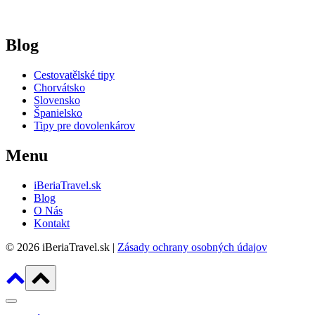
Blog
Cestovatělské tipy
Chorvátsko
Slovensko
Španielsko
Tipy pre dovolenkárov
Menu
iBeriaTravel.sk
Blog
O Nás
Kontakt
© 2026 iBeriaTravel.sk |
Zásady ochrany osobných údajov