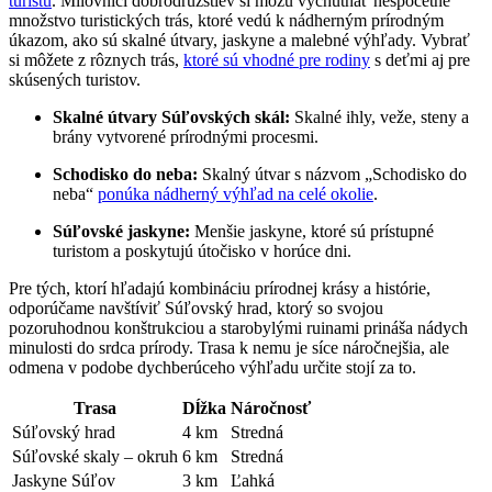
turistu
. Milovníci dobrodružstiev si môžu vychutnať nespočetné
množstvo turistických trás, ktoré vedú k nádherným prírodným
úkazom, ako sú skalné útvary, jaskyne a malebné výhľady. Vybrať
si môžete z rôznych trás,
ktoré sú vhodné pre rodiny
s deťmi aj pre
skúsených turistov.
Skalné útvary Súľovských skál:
Skalné ihly, veže, steny a
brány vytvorené prírodnými procesmi.
Schodisko do neba:
Skalný útvar s názvom „Schodisko do
neba“
ponúka nádherný výhľad na celé okolie
.
Súľovské jaskyne:
Menšie jaskyne, ktoré sú prístupné
turistom a poskytujú útočisko v horúce dni.
Pre tých, ktorí hľadajú kombináciu prírodnej krásy a histórie,
odporúčame navštíviť Súľovský hrad, ktorý so svojou
pozoruhodnou konštrukciou a starobylými ruinami prináša nádych
minulosti do srdca prírody. Trasa k nemu je síce náročnejšia, ale
odmena v podobe dychberúceho výhľadu určite stojí za to.
Trasa
Dĺžka
Náročnosť
Súľovský hrad
4 km
Stredná
Súľovské skaly – okruh
6 km
Stredná
Jaskyne Súľov
3 km
Ľahká