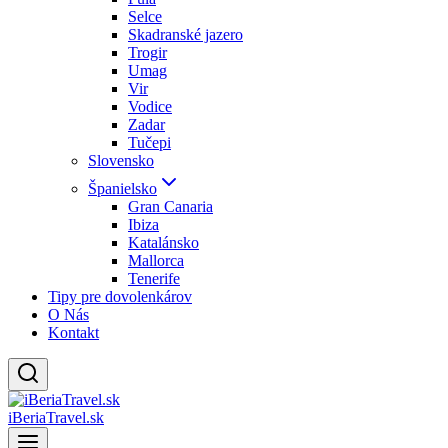
Selce
Skadranské jazero
Trogir
Umag
Vir
Vodice
Zadar
Tučepi
Slovensko
Španielsko
Gran Canaria
Ibiza
Katalánsko
Mallorca
Tenerife
Tipy pre dovolenkárov
O Nás
Kontakt
iBeriaTravel.sk