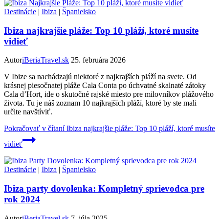
Destinácie
|
Ibiza
|
Španielsko
Ibiza najkrajšie pláže: Top 10 pláží, ktoré musíte
vidieť
Autor
iBeriaTravel.sk
25. februára 2026
V Ibize sa nachádzajú niektoré z najkrajších pláží na svete. Od
krásnej piesočnatej pláže Cala Conta po úchvatné skalnaté zátoky
Cala d’Hort, ide o skutočné rajské miesto pre milovníkov plážového
života. Tu je náš zoznam 10 najkrajších pláží, ktoré by ste mali
určite navštíviť.
Pokračovať v čítaní
Ibiza najkrajšie pláže: Top 10 pláží, ktoré musíte
vidieť
Destinácie
|
Ibiza
|
Španielsko
Ibiza party dovolenka: Kompletný sprievodca pre
rok 2024
Autor
iBeriaTravel.sk
7. júla 2025