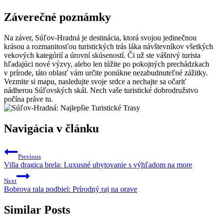
Záverečné poznámky
Na záver, Súľov-Hradná je destinácia, ktorá svojou jedinečnou
krásou a rozmanitosťou turistických trás láka návštevníkov všetkých
vekových kategórií a úrovní skúseností. Či už ste vášnivý turista
hľadajúci nové výzvy, alebo len túžite po pokojných prechádzkach
v prírode, táto oblasť vám určite ponúkne nezabudnuteľné zážitky.
Vezmite si mapu, nasledujte svoje srdce a nechajte sa očariť
nádherou Súľovských skál. Nech vaše turistické dobrodružstvo
počína práve tu.
Navigácia v článku
Previous
Villa dragica brela: Luxusné ubytovanie s výhľadom na more
Next
Bobrova rala podbiel: Prírodný raj na orave
Similar Posts