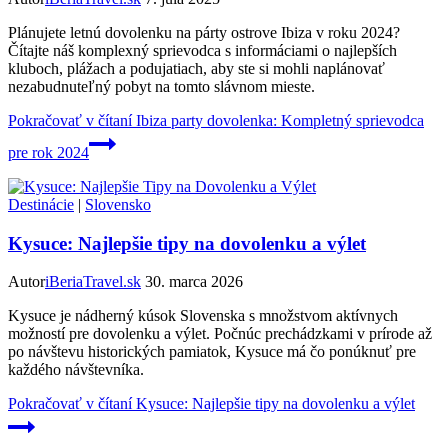
Plánujete letnú dovolenku na párty ostrove Ibiza v roku 2024?
Čítajte náš komplexný sprievodca s informáciami o najlepších
kluboch, plážach a podujatiach, aby ste si mohli naplánovať
nezabudnuteľný pobyt na tomto slávnom mieste.
Pokračovať v čítaní
Ibiza party dovolenka: Kompletný sprievodca
pre rok 2024
Destinácie
|
Slovensko
Kysuce: Najlepšie tipy na dovolenku a výlet
Autor
iBeriaTravel.sk
30. marca 2026
Kysuce je nádherný kúsok Slovenska s množstvom aktívnych
možností pre dovolenku a výlet. Počnúc prechádzkami v prírode až
po návštevu historických pamiatok, Kysuce má čo ponúknuť pre
každého návštevníka.
Pokračovať v čítaní
Kysuce: Najlepšie tipy na dovolenku a výlet