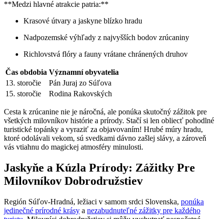
**Medzi hlavné atrakcie patria:**
Krasové útvary a jaskyne blízko hradu
Nadpozemské výhľady z najvyšších bodov zrúcaniny
Richlovstvá flóry a fauny vrátane chránených druhov
Čas obdobia
Významní obyvatelia
13. storočie
Pán Juraj zo Súľova
15. storočie
Rodina Rakovských
Cesta k zrúcanine nie je náročná, ale ponúka skutočný zážitok pre
všetkých milovníkov histórie a prírody. Stačí si len obliecť pohodlné
turistické topánky a vyraziť za objavovaním! Hrubé múry hradu,
ktoré odolávali vekom, sú svedkami dávno zašlej slávy, a zároveň
vás vtiahnu do magickej atmosféry minulosti.
Jaskyňe a Kúzla Prírody: Zážitky Pre
Milovníkov Dobrodružstiev
Región Súľov-Hradná, ležiaci v samom srdci Slovenska,
ponúka
jedinečné prírodné krásy
a
nezabudnuteľné zážitky pre každého