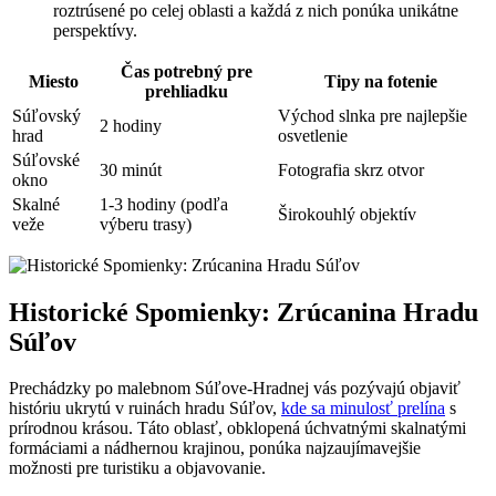
roztrúsené po celej oblasti a každá z nich ponúka unikátne
perspektívy.
Čas potrebný pre
Miesto
Tipy na fotenie
prehliadku
Súľovský
Východ slnka pre najlepšie
2 hodiny
hrad
osvetlenie
Súľovské
30 minút
Fotografia skrz otvor
okno
Skalné
1-3 hodiny (podľa
Širokouhlý objektív
veže
výberu trasy)
Historické Spomienky: Zrúcanina Hradu
Súľov
Prechádzky po malebnom Súľove-Hradnej vás pozývajú objaviť
históriu ukrytú v ruinách hradu Súľov,
kde sa minulosť prelína
s
prírodnou krásou. Táto oblasť, obklopená úchvatnými skalnatými
formáciami a nádhernou krajinou, ponúka najzaujímavejšie
možnosti pre turistiku a objavovanie.