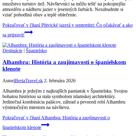
množstvo turistov tiež. Návštevníci sa môžu tešiť na pokojnejšiu
atmosféru a nádheru jazier v jesenných farbách. Nezabudnite si
vziať pohodlnú obuv a teplé oblečenie.
Pokračovať v čítaní
Plitvické jazerá v septembri: Čo očakávať a ako
sa pripraviť
Destinácie
|
Španielsko
Alhambra: História a zaujímavosti o španielskom
klenote
Autor
iBeriaTravel.sk
2. februára 2026
Alhambra je jedným z najkrajších pamiatok v Španielsku. Svojou
bohatou históriou sa stala symbolom islamskej architektúry.
Jedinečná kombinácia palácov, záhrad a pevností robí Alhambru
výnimočným miestom na návštevu.
Pokračovať v čítaní
Alhambra: História a zaujímavosti o
španielskom klenote