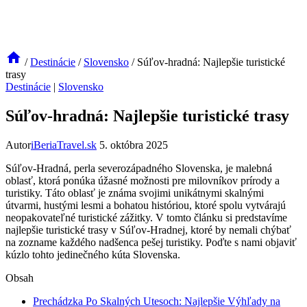
/
Destinácie
/
Slovensko
/
Súľov-hradná: Najlepšie turistické
trasy
Destinácie
|
Slovensko
Súľov-hradná: Najlepšie turistické trasy
Autor
iBeriaTravel.sk
5. októbra 2025
Súľov-Hradná, perla severozápadného Slovenska, je malebná
oblasť, ktorá ponúka úžasné možnosti pre milovníkov prírody a
turistiky. Táto oblasť je známa svojimi unikátnymi skalnými
útvarmi, hustými lesmi a bohatou históriou, ktoré spolu vytvárajú
neopakovateľné turistické zážitky. V tomto článku si predstavíme
najlepšie turistické trasy v Súľov-Hradnej, ktoré by nemali chýbať
na zozname každého nadšenca pešej turistiky. Poďte s nami objaviť
kúzlo tohto jedinečného kúta Slovenska.
Obsah
Prechádzka Po Skalných Utesoch: Najlepšie Výhľady na