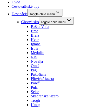
Úvod
Cestovatělské tipy
Destinácie
Toggle child menu
Chorvátsko
Toggle child menu
Baška Voda
Brač
Brela
Hvar
Igrane
Istria
Medulin
Nin
Novalja
Omiš
Pag
Pakoštane
Plitvické jazera
Poreč
Pula
Selce
Skadranské jazero
Trogir
Umag