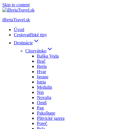
Skip to content
iBeriaTravel.sk
Úvod
Cestovatělské tipy
Destinácie
Chorvátsko
Baška Voda
Brač
Brela
Hvar
Igrane
Istria
Medulin
Nin
Novalja
Omiš
Pag
Pakoštane
Plitvické jazera
Poreč
Pula