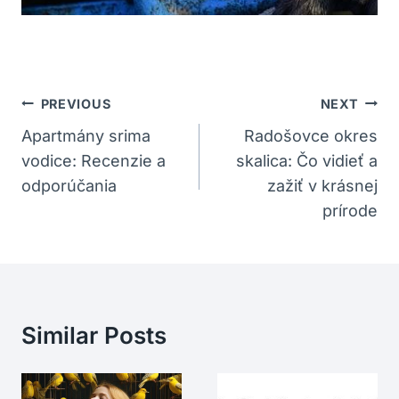
Navigácia
PREVIOUS
NEXT
V
Apartmány srima
Radošovce okres
vodice: Recenzie a
skalica: Čo vidieť a
Článku
odporúčania
zažiť v krásnej
prírode
Similar Posts