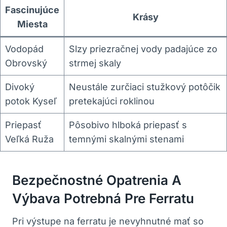
Fascinujúce
Krásy
Miesta
Vodopád
Slzy priezračnej vody padajúce zo
Obrovský
strmej skaly
Divoký
Neustále zurčiaci stužkový potôčik
potok Kyseľ
pretekajúci roklinou
Priepasť
Pôsobivo hlboká priepasť s
Veľká Ruža
temnými skalnými stenami
Bezpečnostné Opatrenia A
Výbava Potrebná Pre Ferratu
Pri výstupe na ferratu je nevyhnutné mať so