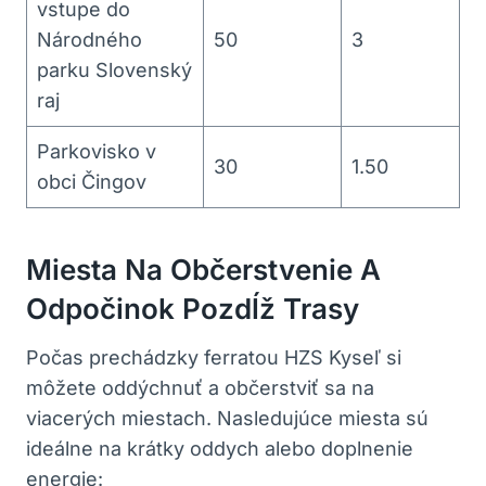
vstupe do
Národného
50
3
parku Slovenský
raj
Parkovisko v
30
1.50
obci Čingov
Miesta Na Občerstvenie A
Odpočinok Pozdĺž Trasy
Počas prechádzky ferratou HZS Kyseľ si
môžete oddýchnuť a občerstviť sa na
viacerých miestach. Nasledujúce miesta sú
ideálne na krátky oddych alebo doplnenie
energie: