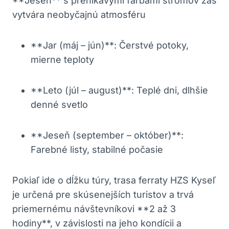
**Jeseň** s prenikavými farbami stromov zas
vytvára neobyčajnú atmosféru
**Jar (máj – jún)**: Čerstvé potoky,
mierne teploty
**Leto (júl – august)**: Teplé dni, dlhšie
denné svetlo
**Jeseň (september – október)**:
Farebné listy, stabilné počasie
Pokiaľ ide o dĺžku túry, trasa ferraty HZS Kyseľ
je určená pre skúsenejších turistov a trvá
priemernému návštevníkovi **2 až 3
hodiny**, v závislosti na jeho kondícii a