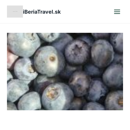
Skip
iBeriaTravel.sk
to
content