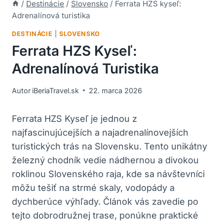
/
Destinácie
/
Slovensko
/
Ferrata HZS kyseľ:
Adrenalínová turistika
DESTINÁCIE
|
SLOVENSKO
Ferrata HZS Kyseľ:
Adrenalínová Turistika
Autor
iBeriaTravel.sk
22. marca 2026
Ferrata HZS Kyseľ je jednou z
najfascinujúcejších a najadrenalínovejších
turistických trás na Slovensku. Tento unikátny
železný chodník vedie nádhernou a divokou
roklinou Slovenského raja, kde sa návštevníci
môžu tešiť na strmé skaly, vodopády a
dychberúce výhľady. Článok vás zavedie po
tejto dobrodružnej trase, ponúkne praktické