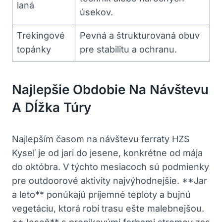
laná
úsekov.
Trekingové
Pevná a štrukturovaná obuv
topánky
pre stabilitu a ochranu.
Najlepšie Obdobie Na Návštevu
A Dĺžka Túry
Najlepším časom na návštevu ferraty HZS
Kyseľ je od jari do jesene, konkrétne od mája
do októbra. V týchto mesiacoch sú podmienky
pre outdoorové aktivity najvýhodnejšie. **Jar
a leto** ponúkajú príjemné teploty a bujnú
vegetáciu, ktorá robí trasu ešte malebnejšou.