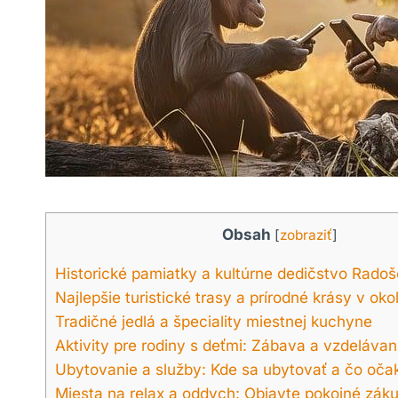
Obsah
[
zobraziť
]
Historické⁤ pamiatky a kultúrne‌ dedičstvo ‍Rado
Najlepšie turistické ‌trasy a prírodné krásy v okol
Tradičné jedlá a⁢ špeciality miestnej⁣ kuchyne
Aktivity ⁣pre ⁤rodiny s deťmi:​ Zábava a vzdelávan
Ubytovanie a služby: Kde ​sa ubytovať a čo oča
Miesta na relax ‍a oddych: Objavte pokojné zák