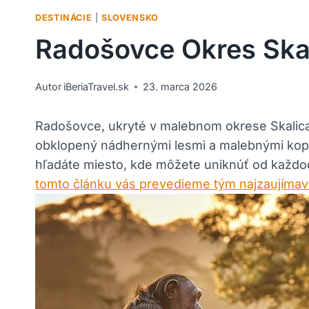
DESTINÁCIE
|
SLOVENSKO
Radošovce Okres Skali
Autor
iBeriaTravel.sk
23. marca 2026
Radošovce, ukryté v‌ malebnom okrese ​Skalica,
obklopený nádhernými lesmi‌ a malebnými kopcam
hľadáte⁢ miesto,⁣ kde môžete uniknúť ​od‌ kaž
tomto článku vás prevedieme tým najzaujímav