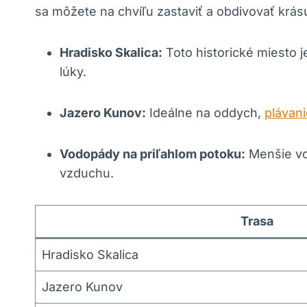
sa môžete na​ chvíľu zastaviť a obdivovať krásu 
Hradisko ⁤Skalica:
Toto historické miesto‌ 
lúky.
Jazero⁤ Kunov:
Ideálne na oddych,
plávani
Vodopády ‍na ​priľahlom potoku:
​Menšie vo
vzduchu.
Trasa
Hradisko Skalica
Jazero Kunov