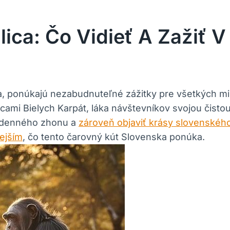
ca: Čo Vidieť A Zažiť V
 ponúkajú ⁣nezabudnuteľné​ zážitky ‍pre všetkých milo
i Bielych ⁣Karpát, ⁣láka ​návštevníkov svojou čistou
dodenného ‌zhonu a
zároveň objaviť krásy slovenského
ejším
, ⁤čo tento čarovný kút Slovenska ponúka.