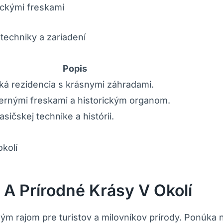
ckými⁣ freskami
 techniky a⁢ zariadení
Popis
cká⁢ rezidencia s ‌krásnymi záhradami.
hernými ‌freskami a historickým organom.
ičskej technike a⁣ histórii.
y A Prírodné Krásy V Okolí
ným ​rajom pre turistov a milovníkov prírody. Ponúka n