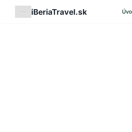
Skip
iBeriaTravel.sk
Úv
to
content