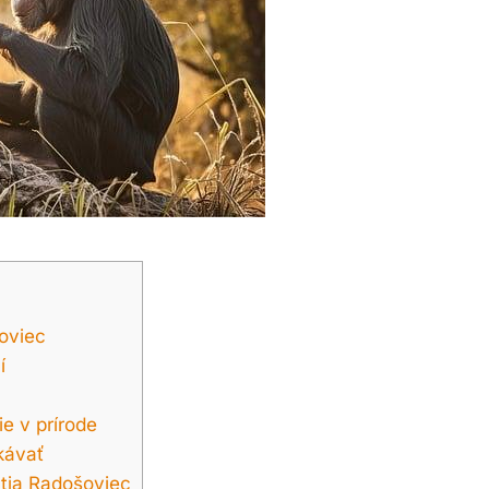
šoviec
í
ie v prírode
kávať
utia Radošoviec