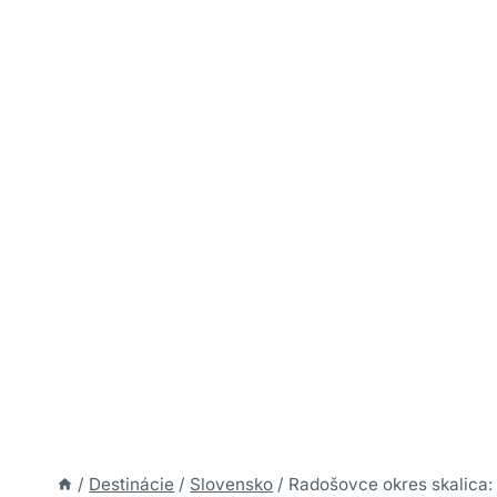
/
Destinácie
/
Slovensko
/
Radošovce okres skalica: Č