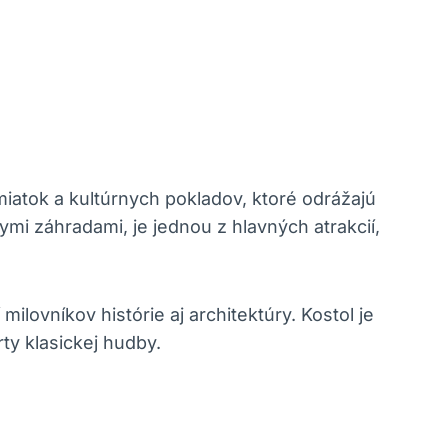
tok a kultúrnych pokladov, ktoré odrážajú ​
ymi záhradami, je jednou z hlavných atrakcií,
ilovníkov histórie‍ aj architektúry.⁢ Kostol je
 ‌klasickej ​hudby.