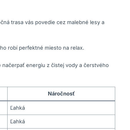
očná trasa vás povedie cez malebné lesy ​a
eho robí perfektné miesto na relax.
ačerpať energiu z čistej vody a čerstvého⁤
Náročnosť
Ľahká
Ľahká