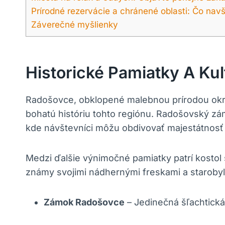
Prírodné rezervácie‍ a chránené ⁤oblasti: Čo navš
Záverečné‌ myšlienky
Historické⁤ Pamiatky A Ku
Radošovce, ⁣obklopené‌ malebnou prírodou okr
bohatú ⁢históriu tohto regiónu. ⁣Radošovský zá
‍kde návštevníci ‌môžu‍ obdivovať majestátnosť s
Medzi ďalšie⁢ výnimočné pamiatky patrí kostol‌ sv
známy svojimi nádhernými ⁣freskami a⁢ starobyl
Zámok Radošovce
– ⁢Jedinečná šľachtická