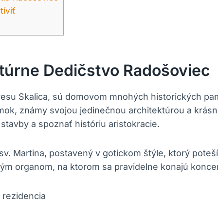
tíviť
ltúrne‌ Dedičstvo ‍Radošoviec
esu Skalica, sú domovom mnohých historických pamia
mok, známy svojou ⁣jedinečnou architektúrou‌ a krásn
tavby ‌a​ spoznať históriu aristokracie.
. Martina, postavený v‍ gotickom štýle, ktorý ‍poteší ​m
ým organom, na ktorom sa pravidelne konajú‍ koncerty
 rezidencia