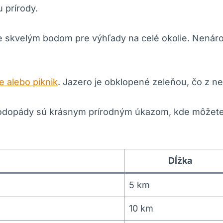
‌prírody.​
je⁣ skvelým bodom pre výhľady na‍ celé okolie. Nenár
e alebo piknik
.‍ Jazero je obklopené zeleňou, čo z n
dopády sú krásnym prírodným⁣ úkazom, kde môžete ⁤n
Dĺžka
5 km
10 km