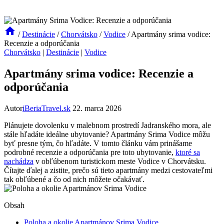
/
Destinácie
/
Chorvátsko
/
Vodice
/
Apartmány srima vodice:
Recenzie a odporúčania
Chorvátsko
|
Destinácie
|
Vodice
Apartmány srima vodice: Recenzie a
odporúčania
Autor
iBeriaTravel.sk
22. marca 2026
Plánujete dovolenku v malebnom prostredí Jadranského mora, ale
stále hľadáte ideálne ubytovanie? Apartmány Srima Vodice môžu
byť presne tým, čo hľadáte. V tomto článku vám prinášame
podrobné recenzie a odporúčania pre toto ubytovanie,
ktoré sa
nachádza
v obľúbenom turistickom meste Vodice v Chorvátsku.
Čítajte ďalej a zistite, prečo sú tieto apartmány medzi cestovateľmi
tak obľúbené a čo od nich môžete očakávať.
Obsah
Poloha a okolie Apartmánov Srima Vodice