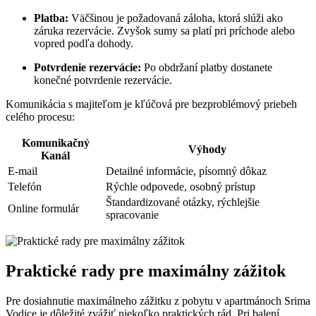
Platba:
Väčšinou je požadovaná záloha, ktorá slúži ako
záruka rezervácie. Zvyšok sumy sa platí pri príchode alebo
vopred podľa dohody.
Potvrdenie rezervácie:
Po obdržaní platby dostanete
konečné potvrdenie rezervácie.
Komunikácia s majiteľom je kľúčová pre bezproblémový priebeh
celého procesu:
Komunikačný
Výhody
Kanál
E-mail
Detailné informácie, písomný dôkaz
Telefón
Rýchle odpovede, osobný prístup
Štandardizované otázky, rýchlejšie
Online formulár
spracovanie
Praktické rady pre maximálny zážitok
Pre dosiahnutie maximálneho zážitku z pobytu v apartmánoch Srima
Vodice je dôležité zvážiť niekoľko praktických rád. Pri balení