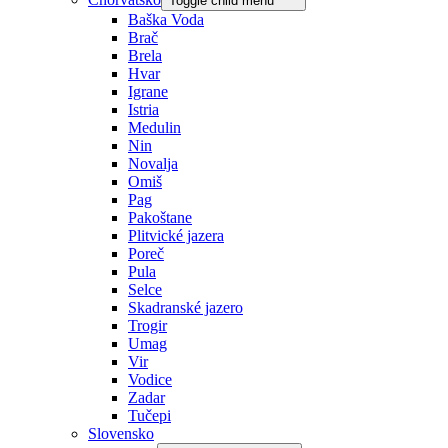
Toggle child menu
Baška Voda
Brač
Brela
Hvar
Igrane
Istria
Medulin
Nin
Novalja
Omiš
Pag
Pakoštane
Plitvické jazera
Poreč
Pula
Selce
Skadranské jazero
Trogir
Umag
Vir
Vodice
Zadar
Tučepi
Slovensko