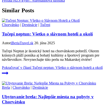
Ferrata HZS kyseľ: Adrenalínová turistika
Similar Posts
Chorvátsko
|
Destinácie
|
Tučepi
Tučepi neptun: Všetko o slávnom hoteli a okolí
Autor
iBeriaTravel.sk
20. júna 2025
Tučepi Neptun je ikonický hotel na chorvátskom pobreží. Okrem
krásnych pláží ponúka aj bohatý kultúrny a športový program pre
návštevníkov. Nevynechajte túto perlu na Makarskej riviére!
Pokračovať v čítaní
Tučepi neptun: Všetko o slávnom hoteli a okolí
Brela
|
Chorvátsko
|
Destinácie
Ubytovanie brela: Najlepšie miesta na pobyty v
Chorvátsku