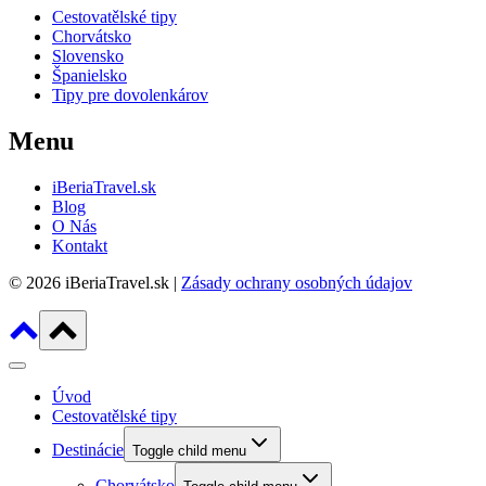
Cestovatělské tipy
Chorvátsko
Slovensko
Španielsko
Tipy pre dovolenkárov
Menu
iBeriaTravel.sk
Blog
O Nás
Kontakt
© 2026 iBeriaTravel.sk |
Zásady ochrany osobných údajov
Úvod
Cestovatělské tipy
Destinácie
Toggle child menu
Chorvátsko