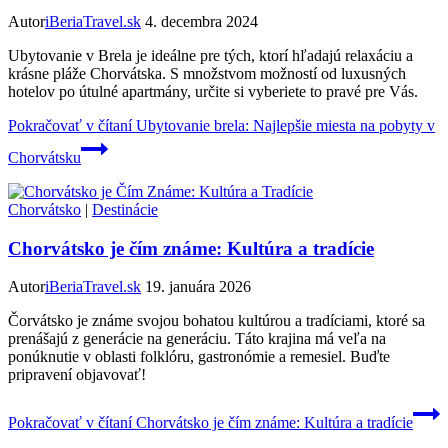
Autor
iBeriaTravel.sk
4. decembra 2024
Ubytovanie v Brela je ideálne pre tých, ktorí hľadajú relaxáciu a
krásne pláže Chorvátska. S množstvom možností od luxusných
hotelov po útulné apartmány, určite si vyberiete to pravé pre Vás.
Pokračovať v čítaní
Ubytovanie brela: Najlepšie miesta na pobyty v
Chorvátsku
Chorvátsko
|
Destinácie
Chorvátsko je čím známe: Kultúra a tradície
Autor
iBeriaTravel.sk
19. januára 2026
Čorvátsko je známe svojou bohatou kultúrou a tradíciami, ktoré sa
prenášajú z generácie na generáciu. Táto krajina má veľa na
ponúknutie v oblasti folklóru, gastronómie a remesiel. Buďte
pripravení objavovať!
Pokračovať v čítaní
Chorvátsko je čím známe: Kultúra a tradície