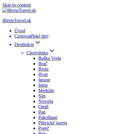
Skip to content
iBeriaTravel.sk
Úvod
Cestovatělské tipy
Destinácie
Chorvátsko
Baška Voda
Brač
Brela
Hvar
Igrane
Istria
Medulin
Nin
Novalja
Omiš
Pag
Pakoštane
Plitvické jazera
Poreč
Pula