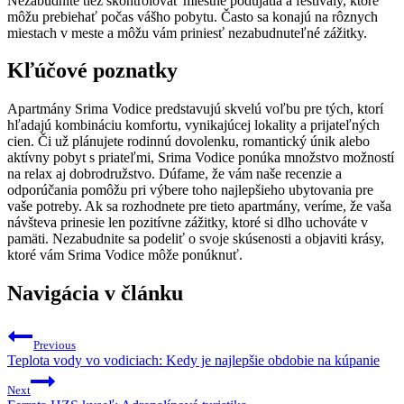
Nezabudnite tiež skontrolovať miestne podujatia a festivaly, ktoré
môžu prebiehať počas vášho pobytu. Často sa konajú na rôznych
miestach v meste a môžu vám priniesť nezabudnuteľné zážitky.
Kľúčové poznatky
Apartmány Srima Vodice predstavujú skvelú voľbu pre tých, ktorí
hľadajú kombináciu komfortu, vynikajúcej lokality a prijateľných
cien. Či už plánujete rodinnú dovolenku, romantický únik alebo
aktívny pobyt s priateľmi, Srima Vodice ponúka množstvo možností
na relax aj dobrodružstvo. Dúfame, že vám naše recenzie a
odporúčania pomôžu pri výbere toho najlepšieho ubytovania pre
vaše potreby. Ak sa rozhodnete pre tieto apartmány, veríme, že vaša
návšteva prinesie len pozitívne zážitky, ktoré si dlho uchováte v
pamäti. Nezabudnite sa podeliť o svoje skúsenosti a objaviti krásy,
ktoré vám Srima Vodice môže ponúknuť.
Navigácia v článku
Previous
Teplota vody vo vodiciach: Kedy je najlepšie obdobie na kúpanie
Next