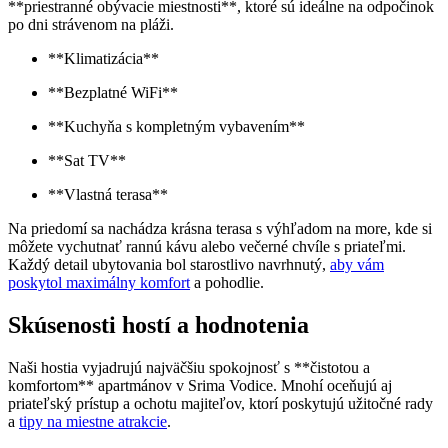
**priestranné obývacie miestnosti**, ktoré sú ideálne na odpočinok
po dni strávenom na pláži.
**Klimatizácia**
**Bezplatné WiFi**
**Kuchyňa s kompletným vybavením**
**Sat TV**
**Vlastná terasa**
Na priedomí sa nachádza krásna terasa s výhľadom na more, kde si
môžete vychutnať rannú kávu alebo večerné chvíle s priateľmi.
Každý detail ubytovania bol starostlivo navrhnutý,
aby vám
poskytol maximálny komfort
a pohodlie.
Skúsenosti hostí a hodnotenia
Naši hostia vyjadrujú najväčšiu spokojnosť s **čistotou a
komfortom** apartmánov v Srima Vodice. Mnohí oceňujú aj
priateľský prístup a ochotu majiteľov, ktorí poskytujú užitočné rady
a
tipy na miestne atrakcie
.