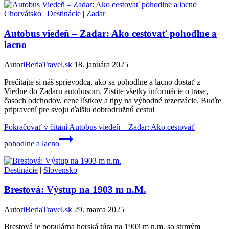
Chorvátsko
|
Destinácie
|
Zadar
Autobus viedeň – Zadar: Ako cestovať pohodlne a
lacno
Autor
iBeriaTravel.sk
18. januára 2025
Prečítajte si náš sprievodca, ako sa pohodlne a lacno dostať z
Viedne do Zadaru autobusom. Zistite všetky informácie o trase,
časoch odchodov, cene lístkov a tipy na výhodné rezervácie. Buďte
pripravení pre svoju ďalšiu dobrodružnú cestu!
Pokračovať v čítaní
Autobus viedeň – Zadar: Ako cestovať
pohodlne a lacno
Destinácie
|
Slovensko
Brestová: Výstup na 1903 m n.M.
Autor
iBeriaTravel.sk
29. marca 2025
Brestová je populárna horská túra na 1903 m n.m. so strmým