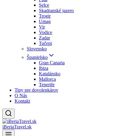
Selce
Skadranské jazero
Trogir
Umag
Vir
Vodice
Zadar
Tučepi
Slovensko
Španielsko
Gran Canaria
Ibiza
Katalánsko
Mallorca
Tenerife
Tipy pre dovolenkárov
O Nás
Kontakt
iBeriaTravel.sk