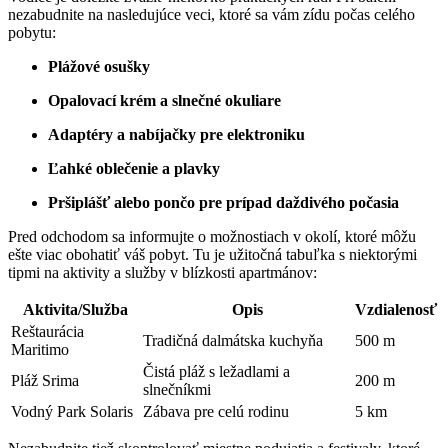
nezabudnite na nasledujúce veci, ktoré sa vám zídu počas celého
pobytu:
Plážové osušky
Opalovací krém a slnečné okuliare
Adaptéry a nabíjačky pre elektroniku
Ľahké oblečenie a plavky
Pršiplášť alebo pončo pre prípad daždivého počasia
Pred odchodom sa informujte o možnostiach v okolí, ktoré môžu
ešte viac obohatiť váš pobyt. Tu je užitočná tabuľka s niektorými
tipmi na aktivity a služby v blízkosti apartmánov:
Aktivita/Služba
Opis
Vzdialenosť
Reštaurácia
Tradičná dalmátska kuchyňa
500 m
Maritimo
Čistá pláž s ležadlami a
Pláž Srima
200 m
slnečníkmi
Vodný Park Solaris
Zábava pre celú rodinu
5 km