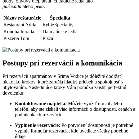
plody, olivový olej, pršut, či tradičné jedlá ako
pašticada
alebo
peka
.
Názov reštaurácie
Špecialita
Restaurant Adria
Rybie špeciality
Konoba Intrada
Dalmatínske jedlá
Pizzeria Toni
Pizza
Postupy pri rezervácii a komunikácia
Pri rezervácii apartmánov v Srima Vodice je dôležité dodržať
niekoľko krokov, ktoré zaručia hladký priebeh a spokojnosť s
ubytovaním. Nasledujúce kroky Vám pomôžu zaistiť perfektnú
dovolenku:
Kontaktovanie majiteľa:
Môžete využiť e-mail alebo
telefón, aby ste získali viac informácií o dostupnosti, cenách a
podmienkach rezervácie.
Vyplnenie rezervácie:
Po potvrdení dostupnosti je potrebné
vyplniť formulár rezervácie, kde uvediete všetky potrebné
údaje.