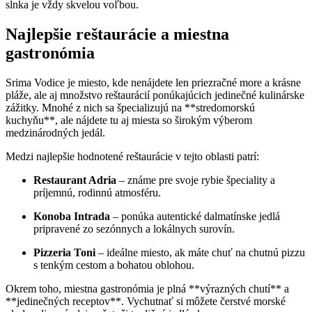
slnka je vždy skvelou voľbou.
Najlepšie reštaurácie a miestna
gastronómia
Srima Vodice je miesto, kde nenájdete len priezračné more a krásne
pláže, ale aj množstvo reštaurácií ponúkajúcich jedinečné kulinárske
zážitky. Mnohé z nich sa špecializujú na **stredomorskú
kuchyňu**, ale nájdete tu aj miesta so širokým výberom
medzinárodných jedál.
Medzi najlepšie hodnotené reštaurácie v tejto oblasti patrí:
Restaurant Adria
– známe pre svoje rybie špeciality a
príjemnú, rodinnú atmosféru.
Konoba Intrada
– ponúka autentické dalmatínske jedlá
pripravené zo sezónnych a lokálnych surovín.
Pizzeria Toni
– ideálne miesto, ak máte chuť na chutnú pizzu
s tenkým cestom a bohatou oblohou.
Okrem toho, miestna gastronómia je plná **výrazných chutí** a
**jedinečných receptov**. Vychutnať si môžete čerstvé morské