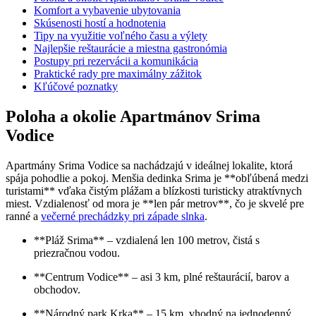
Komfort a vybavenie ubytovania
Skúsenosti hostí a hodnotenia
Tipy na využitie voľného času a výlety
Najlepšie reštaurácie a miestna gastronómia
Postupy pri rezervácii a komunikácia
Praktické rady pre maximálny zážitok
Kľúčové poznatky
Poloha a okolie Apartmánov Srima
Vodice
Apartmány Srima Vodice sa nachádzajú v ideálnej lokalite, ktorá
spája pohodlie a pokoj. Menšia dedinka Srima je **obľúbená medzi
turistami** vďaka čistým plážam a blízkosti turisticky atraktívnych
miest. Vzdialenosť od mora je **len pár metrov**, čo je skvelé pre
ranné a
večerné prechádzky pri západe slnka
.
**Pláž Srima** – vzdialená len 100 metrov, čistá s
priezračnou vodou.
**Centrum Vodice** – asi 3 km, plné reštaurácií, barov a
obchodov.
**Národný park Krka** – 15 km, vhodný na jednodenný