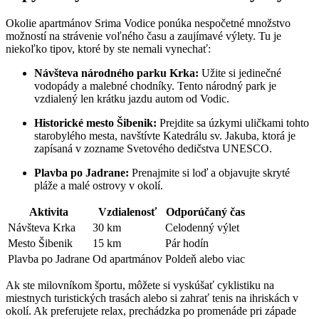
Okolie apartmánov Srima Vodice ponúka nespočetné množstvo
možností na strávenie voľného času a zaujímavé výlety. Tu je
niekoľko tipov, ktoré by ste nemali vynechať:
Návšteva národného parku Krka:
Užite si jedinečné
vodopády a malebné chodníky. Tento národný park je
vzdialený len krátku jazdu autom od Vodic.
Historické mesto Šibenik:
Prejdite sa úzkymi uličkami tohto
starobylého mesta, navštívte Katedrálu sv. Jakuba, ktorá je
zapísaná v zozname Svetového dedičstva UNESCO.
Plavba po Jadrane:
Prenajmite si loď a objavujte skryté
pláže a malé ostrovy v okolí.
Aktivita
Vzdialenosť
Odporúčaný čas
Návšteva Krka
30 km
Celodenný výlet
Mesto Šibenik
15 km
Pár hodín
Plavba po Jadrane
Od apartmánov
Poldeň alebo viac
Ak ste milovníkom športu, môžete si vyskúšať cyklistiku na
miestnych turistických trasách alebo si zahrať tenis na ihriskách v
okolí. Ak preferujete relax, prechádzka po promenáde pri západe