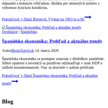
stúpaním a krásnym výhľadom. Ideálna pre skúsených turistov s
výbornou fyzickou kondíciou.
Pokračovať v čítaní
Brestová: Výstup na 1903 m n.M.
Destinácie
|
Španielsko
Španielsko ekonomika: Prehľad a aktuálne trendy
Autor
iBeriaTravel.sk
14. marca 2026
Španielska ekonomika sa postupne zotavuje z dôsledkov pandémie.
Súbor opatrení a investícií sa pozitívne odzrkadľuje v raste HDP a
znížení nezamestnanosti. Viac sa dozviete v našom prehľade.
Pokračovať v čítaní
Španielsko ekonomika: Prehľad a aktuálne
trendy
Blog