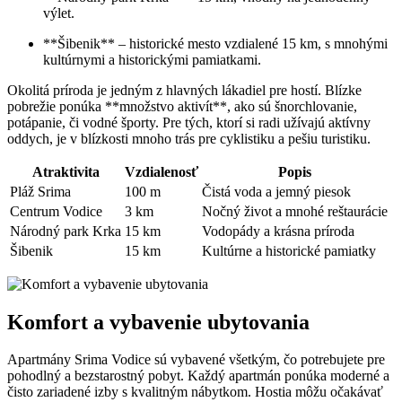
výlet.
**Šibenik** – historické mesto vzdialené 15 km, s mnohými
kultúrnymi a historickými pamiatkami.
Okolitá príroda je jedným z hlavných lákadiel pre hostí. Blízke
pobrežie ponúka **množstvo aktivít**, ako sú šnorchlovanie,
potápanie, či vodné športy. Pre tých, ktorí si radi užívajú aktívny
oddych, je v blízkosti mnoho trás pre cyklistiku a pešiu turistiku.
Atraktivita
Vzdialenosť
Popis
Pláž Srima
100 m
Čistá voda a jemný piesok
Centrum Vodice
3 km
Nočný život a mnohé reštaurácie
Národný park Krka
15 km
Vodopády a krásna príroda
Šibenik
15 km
Kultúrne a historické pamiatky
Komfort a vybavenie ubytovania
Apartmány Srima Vodice sú vybavené všetkým, čo potrebujete pre
pohodlný a bezstarostný pobyt. Každý apartmán ponúka moderné a
čisto zariadené izby s kvalitným nábytkom. Hostia môžu očakávať