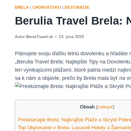
BRELA
|
CHORVÁTSKO
|
DESTINÁCIE
Berulia Travel Brela:
Autor
iBeriaTravel.sk
23. júna 2025
Plánujete svoju ďalšiu letnú dovolenku a hľadáte
„Berulia Travel Brela: Najlepšie Tipy na Dovolen
len vynikajúcimi plážami, ktoré patria medzi najk
sa k nám a objavte, prečo by Brela mala byť na 
Obsah
[
zobraziť
]
Preskúmajte Brela: Najkrajšie Pláže a Skryté Pobr
Top Ubytovanie v Brela: Luxusné Hotely a Šarman