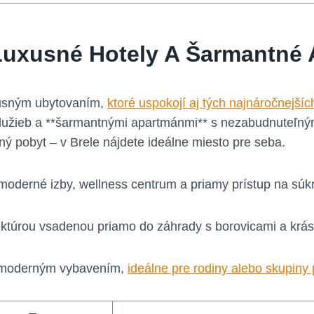
 Luxusné Hotely A Šarmantné
xusným ubytovaním,
ktoré uspokojí aj tých najnáročnejšíc
 služieb a **šarmantnými apartmánmi** s nezabudnuteľný
ný pobyt – v Brele nájdete ideálne miesto pre seba.
moderné izby, wellness centrum a priamy prístup na súk
ktúrou vsadenou priamo do záhrady s borovicami a krá
 moderným vybavením,
ideálne pre rodiny alebo skupiny 