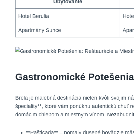
Ubytovanie
Hotel Berulia
Hote
Apartmány Sunce
Apa
Gastronomické Potešenia:
Brela je malebná destinácia nielen kvôli svojim
špeciality**, ktoré vám ponúknu autentickú chuť 
domácim chlebom a miestnym vínom. Nezabudnit
**Pašticada** – pomaly dusené hovädzie mäs