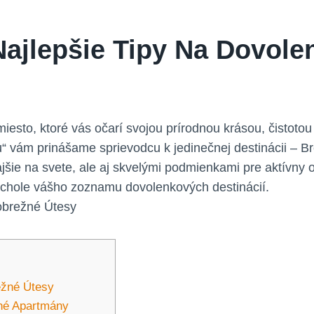
 Najlepšie Tipy Na Dovole
 miesto, ktoré vás očarí svojou prírodnou krásou, čisto
ku“ vám prinášame sprievodcu k jedinečnej destinácii – B
rajšie na svete, ale aj skvelými podmienkami pre aktívny
vrchole vášho zoznamu dovolenkových destinácií.
ežné Útesy
tné Apartmány