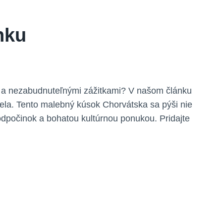
nku
tou a nezabudnuteľnými zážitkami? V našom článku
rela. Tento malebný kúsok Chorvátska sa pýši nie
 odpočinok a bohatou kultúrnou ponukou. Pridajte