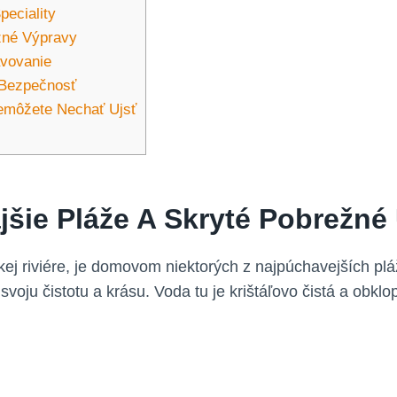
eciality
užné Výpravy
avovanie
 Bezpečnosť
Nemôžete Nechať Ujsť
jšie Pláže A Skryté Pobrežné
j riviére, je domovom niektorých z najpúchavejších plá
voju čistotu a krásu. Voda tu je krištáľovo čistá a obkl