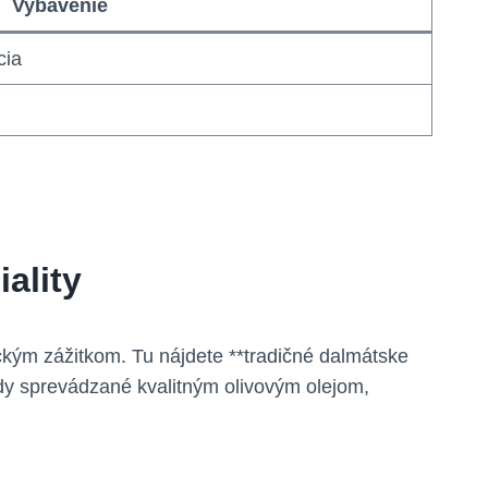
Vybavenie
cia
ality
ckým zážitkom. Tu nájdete **tradičné dalmátske
ody sprevádzané kvalitným olivovým olejom,