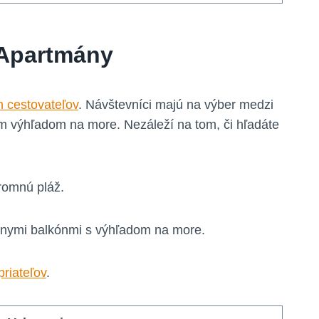
 Apartmány
h cestovateľov
. Návštevníci majú na výber medzi
m výhľadom na more. Nezáleží na tom, či hľadáte
romnú pláž.
snymi balkónmi s výhľadom na more.
priateľov
.