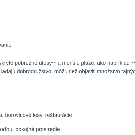
vanie
*skryté pobrežné útesy** a menšie pláže, ako napríklad **V
í hľadajú dobrodružstvo, môžu tiež objaviť množstvo tajný
a, borovicové lesy, reštaurácie
 loďou, pokojné prostredie