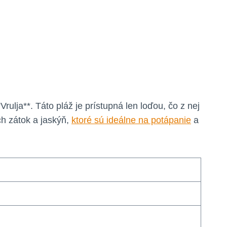
rulja**. Táto pláž je prístupná len loďou, čo z nej
ch zátok a jaskýň,
ktoré sú ideálne na potápanie
a