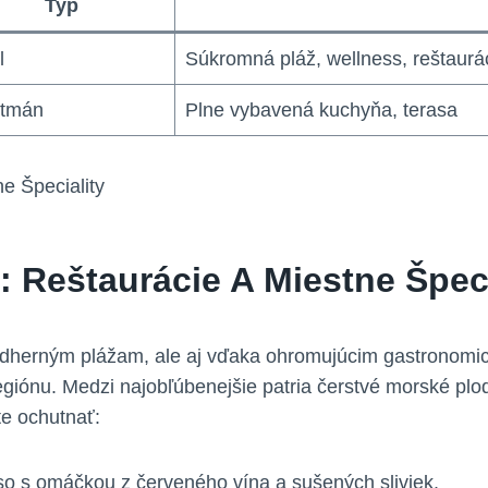
Typ
l
Súkromná pláž, wellness, reštaurá
rtmán
Plne vybavená kuchyňa, terasa
 Reštaurácie A Miestne Špeci
 nádherným plážam, ale aj vďaka ohromujúcim gastronomi
regiónu. Medzi najobľúbenejšie patria čerstvé morské pl
e ochutnať:
o s omáčkou z červeného vína a sušených sliviek.