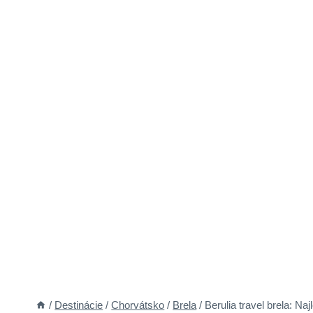
/
Destinácie
/
Chorvátsko
/
Brela
/
Berulia travel brela: Na