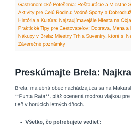
Gastronomické Potešenia: Reštaurácie a Miestne Šp
Aktivity pre Celú Rodinu: Vodné Športy a Dobrodr
História a Kultúra: Najzaujímavejšie Miesta na Obj
Praktické Tipy pre Cestovateľov: Doprava, Mena a
Nákupy v Brela: Miestny Trh a Suveníry, ktoré si 
Záverečné poznámky
Preskúmajte Brela: Najkra
Brela, malebná obec nachádzajúca sa na Makarske
**Punta Rata**, pláž ocenená modrou vlajkou pre s
tieň v horúcich letných dňoch.
Všetko, čo potrebujete vedieť: