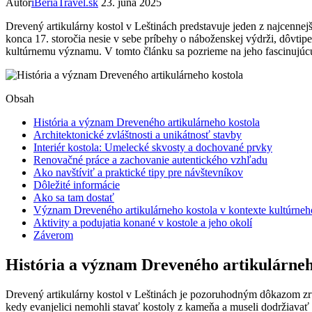
Autor
iBeriaTravel.sk
23. júna 2025
Drevený artikulárny kostol v Leštinách predstavuje jeden z najcennejš
konca 17. storočia nesie v sebe príbehy o náboženskej výdrži, dôvti
kultúrnemu významu. V tomto článku sa pozrieme na jeho fascinujúcu 
Obsah
História a význam Dreveného artikulárneho kostola
Architektonické zvláštnosti a unikátnosť stavby
Interiér kostola: Umelecké skvosty a dochované prvky
Renovačné práce a zachovanie autentického vzhľadu
Ako navštíviť a praktické tipy pre návštevníkov
Dôležité informácie
Ako sa tam dostať
Význam Dreveného artikulárneho kostola v kontexte kultúrneh
Aktivity a podujatia konané v kostole a jeho okolí
Záverom
História a význam Dreveného artikulárneh
Drevený artikulárny kostol v Leštinách je pozoruhodným dôkazom zru
kedy evanjelici nemohli stavať kostoly z kameňa a museli dodržiava