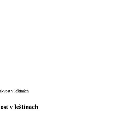
skvost v leštinách
ost v leštinách