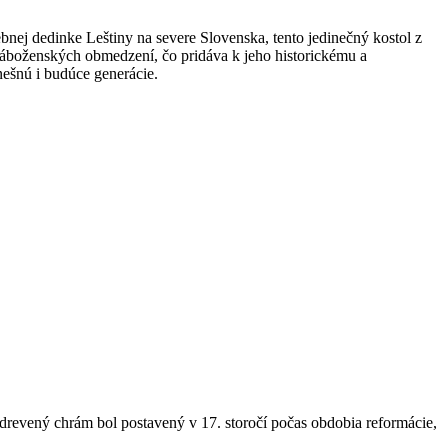
ebnej dedinke Leštiny na severe Slovenska, tento jedinečný kostol z
 náboženských obmedzení, čo pridáva k jeho historickému a
nešnú i budúce generácie.
revený chrám bol postavený v 17. storočí počas obdobia reformácie,