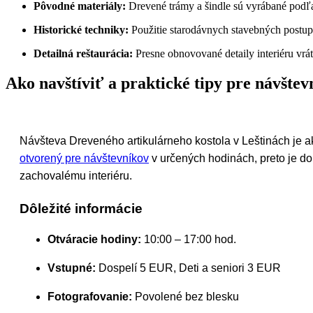
Pôvodné materiály:
Drevené trámy a šindle sú vyrábané podľ
Historické techniky:
Použitie starodávnych stavebných postupo
Detailná reštaurácia:
Presne obnovované detaily interiéru vrá
Ako navštíviť a praktické tipy pre návštev
Návšteva Dreveného artikulárneho kostola v Leštinách je ako 
otvorený pre návštevníkov
v určených hodinách, preto je do
zachovalému interiéru.
Dôležité informácie
Otváracie hodiny:
10:00 – 17:00 hod.
Vstupné:
Dospelí 5 EUR, Deti a seniori 3 EUR
Fotografovanie:
Povolené bez blesku