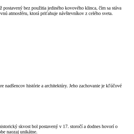
iž postavený bez použitia jediného kovového klinca, čím sa stáva
vnú atmosféru, ktorá priťahuje návštevníkov z celého sveta.
 nadšencov histórie a architektúry. Jeho zachovanie je kľúčové
torický skvost bol postavený v 17. storočí a dodnes hovorí o
obe naozaj unikátne.