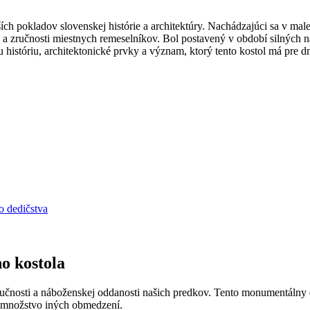
ích pokladov slovenskej histórie a architektúry. Nachádzajúci sa v mal
pe a zručnosti miestnych remeselníkov. Bol postavený v období silných
históriu, architektonické prvky a význam, ktorý tento kostol má pre d
o dedičstva
o kostola
čnosti a náboženskej oddanosti našich predkov. Tento monumentálny d
ť množstvo iných obmedzení.