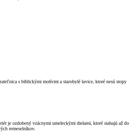
eľnica s biblickými motívmi a starobylé lavice, ktoré nesú stopy
riér je ozdobený vzácnymi umeleckými dielami, ktoré siahajú až do
arých remeselníkov.