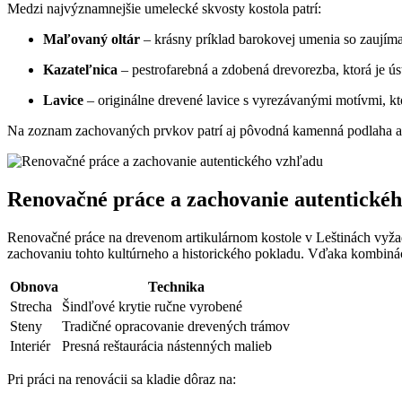
Medzi najvýznamnejšie umelecké skvosty kostola patrí:
Maľovaný oltár
– krásny príklad barokovej umenia so zaujím
Kazateľnica
– pestrofarebná a zdobená drevorezba, ktorá je ú
Lavice
– originálne drevené lavice s vyrezávanými motívmi, kt
Na zoznam zachovaných prvkov patrí aj pôvodná kamenná podlaha a dr
Renovačné práce a zachovanie autentické
Renovačné práce na drevenom artikulárnom kostole v Leštinách vyžad
zachovaniu tohto kultúrneho a historického pokladu. Vďaka kombináci
Obnova
Technika
Strecha
Šindľové krytie ručne vyrobené
Steny
Tradičné opracovanie drevených trámov
Interiér
Presná reštaurácia nástenných malieb
Pri práci na renovácii sa kladie dôraz na: