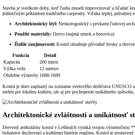
Stavba je svedkom doby, keď ľudia museli improvizovať a hľadať kreat
jedinečným príkladom tradičného carpentry. Vďaka teplej, prírodnej 
Architektonický štýl:
Neskorogotický s prvkami ľudovej archi
Použité materiály:
Drevo (najmä smrek a borovica)
Ďalšie zaujímavosti:
Kostol obsahuje pôvodné fresky a drevor
Funkcia
Detail
Kapacita
200 miest
Výška veže
12 metrov
Obdobie výstavby
1688-1689
Kostol je dnes zapísaný na zozname svetového dedičstva UNESCO a pr
nielen pre lokálnu kultúru, ale aj pre pochopenie unikátneho spôsob
Architektonické zvláštnosti a unikátnosť s
Drevený artikulárny kostol v Leštinách vyniká svojou výnimočnou **
bohatstve duchovnej a kultúrnej histórie regiónu. Kostol je postavený 