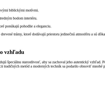
avými biblickými motívmi.
stredným bodom interiéru.
oré ponúkajú pohodlie a eleganciu.
evené trámy, ktoré dodávajú priestoru jedinečnú atmosféru a sú dôka
ho vzhľadu
ujú špeciálnu starostlivosť, aby sa zachoval jeho autentický vzhľad.
i tradičných metód a moderných techník sa podarilo obnoviť mnohé prvk