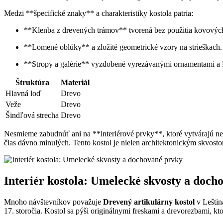
Medzi **špecifické znaky** a charakteristiky kostola patria:
**Klenba z drevených trámov** tvorená bez použitia kovových
**Lomené oblúky** a zložité geometrické vzory na strieškach.
**Stropy a galérie** vyzdobené vyrezávanými ornamentami a
Štruktúra
Materiál
Hlavná loď
Drevo
Veže
Drevo
Šindľová strecha
Drevo
Nesmieme zabudnúť ani na **interiérové prvky**, ktoré vytvárajú nez
čias dávno minulých. Tento kostol je nielen architektonickým skvostom
Interiér kostola: Umelecké skvosty a doch
Mnoho návštevníkov považuje
Drevený artikulárny kostol
v Leštin
17. storočia. Kostol sa pýši originálnymi freskami a drevorezbami, kt