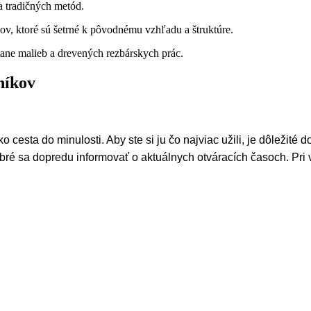
a tradičných metód.
v, ktoré sú šetrné k pôvodnému vzhľadu a štruktúre.
tane malieb a drevených rezbárskych prác.
níkov
cesta do minulosti. Aby ste si ju čo najviac užili, je dôležité 
bré sa dopredu informovať o aktuálnych otváracích časoch. Pri 