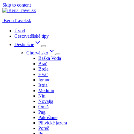
Skip to content
iBeriaTravel.sk
Úvod
Cestovatělské tipy
Destinácie
Chorvátsko
Baška Voda
Brač
Brela
Hvar
Igrane
Istria
Medulin
Nin
Novalja
Omiš
Pag
Pakoštane
Plitvické jazera
Poreč
Pula