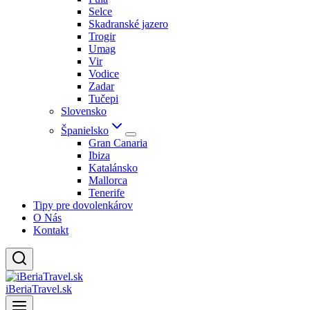
Selce
Skadranské jazero
Trogir
Umag
Vir
Vodice
Zadar
Tučepi
Slovensko
Španielsko
Gran Canaria
Ibiza
Katalánsko
Mallorca
Tenerife
Tipy pre dovolenkárov
O Nás
Kontakt
iBeriaTravel.sk