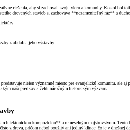
ívne riešenia, aby si zachovali svoju vieru a komunity. Kostol bol tot
estetike drevených stavieb si zachováva **nezameniteľný ráz** a ducho
tektúry
ezby z obdobia jeho výstavby
edstavuje nielen významné miesto pre evanjelickú komunitu, ale aj pre
u, akým naši predkovia čelili náročným historickým výzvam.
tavby
architektonickou kompozíciou** a remeselným majstrovstvom. Tento his
čisto z dreva, pričom nebol použitý ani jediný klinec, čo je v dnešnej d