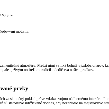
 spojov.
 ľudovými motívmi.
ameniteľnú atmosféru. Medzi nimi vyniká bohatá výzdoba oltárov, kazat
, ale aj živým nositeľom tradícií a dedičstva našich predkov.
ované prvky
ách za skutočný poklad práve vďaka svojmu nádhernému interiéru. Inte
oré sú starostlivo udržiavané dodnes, aby nezabudlo na majstrovstvo st