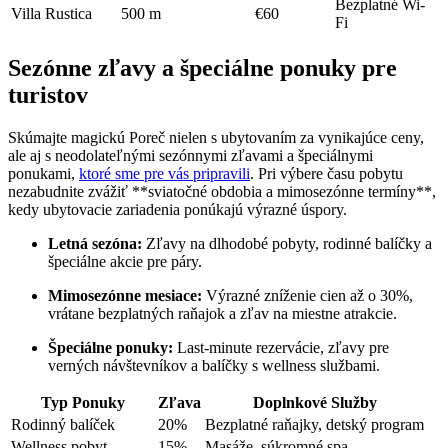
Bezplatné Wi-
Villa Rustica
500 m
€60
Fi
Sezónne zľavy a špeciálne ponuky pre
turistov
Skúmajte magickú Poreč nielen s ubytovaním za vynikajúce ceny,
ale aj s neodolateľnými sezónnymi zľavami a špeciálnymi
ponukami,
ktoré sme pre vás pripravili
. Pri výbere času pobytu
nezabudnite zvážiť **sviatočné obdobia a mimosezónne termíny**,
kedy ubytovacie zariadenia ponúkajú výrazné úspory.
Letná sezóna:
Zľavy na dlhodobé pobyty, rodinné balíčky a
špeciálne akcie pre páry.
Mimosezónne mesiace:
Výrazné zníženie cien až o 30%,
vrátane bezplatných raňajok a zľav na miestne atrakcie.
Špeciálne ponuky:
Last-minute rezervácie, zľavy pre
verných návštevníkov a balíčky s wellness službami.
Typ Ponuky
Zľava
Doplnkové Služby
Rodinný balíček
20%
Bezplatné raňajky, detský program
Wellness pobyt
15%
Masáže, súkromné spa