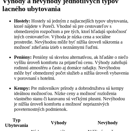
Výhody a nevýhody jednotlivých typov
lacného ubytovania
Hostely:
Hostely sú jedným z najlacnejších typov ubytovania,
ktoré nájdete v Poreči. Vhodné sú pre cestovateľov s
obmedzeným rozpočtom a pre tých, ktorí hľadajú spoločnosť
iných cestovateľov. Výhoda je nízka cena a sociálne
prostredie. Nevýhodou môže byť nižšia úroveň súkromia a
možnosť zdieľania izieb s neznámymi ľuďmi.
Penióny:
Penióny sú skvelou alternatívou, ak hľadáte o niečo
vyššiu úroveň komfortu za prijateľnú cenu. Výhody zahrňujú
rodinnú atmosféru a často aj domáce raňajky. Nevýhodou
môže byť obmedzený počet služieb a nižšia úroveň vybavenia
v porovnaní s hotelmi.
Kempy:
Pre milovníkov prírody a dobrodružstva sú kempy
ideálnou možnosťou. Nízke ceny a možnosť rozloženia
vlastného stanu či karavanu sú veľkými plusmi. Nevýhodou
je nižšia úroveň komfortu a možnosť nepriaznivých
poveternostných podmienok.
Typ
Výhody
Nevýhody
Ubytovania