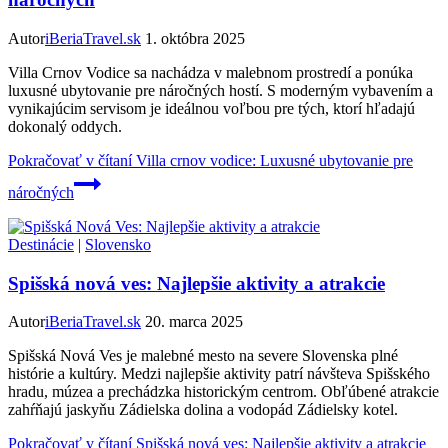
Autor
iBeriaTravel.sk
1. októbra 2025
Villa Crnov Vodice sa nachádza v malebnom prostredí a ponúka
luxusné ubytovanie pre náročných hostí. S moderným vybavením a
vynikajúcim servisom je ideálnou voľbou pre tých, ktorí hľadajú
dokonalý oddych.
Pokračovať v čítaní
Villa crnov vodice: Luxusné ubytovanie pre
náročných
Destinácie
|
Slovensko
Spišská nová ves: Najlepšie aktivity a atrakcie
Autor
iBeriaTravel.sk
20. marca 2025
Spišská Nová Ves je malebné mesto na severe Slovenska plné
histórie a kultúry. Medzi najlepšie aktivity patrí návšteva Spišského
hradu, múzea a prechádzka historickým centrom. Obľúbené atrakcie
zahŕňajú jaskyňu Zádielska dolina a vodopád Zádielsky kotel.
Pokračovať v čítaní
Spišská nová ves: Najlepšie aktivity a atrakcie