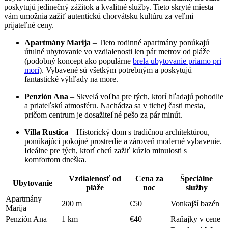
poskytujú jedinečný zážitok a kvalitné služby. Tieto skryté miesta
vám umožnia zažiť autentickú chorvátsku kultúru za veľmi
prijateľné ceny.
Apartmány Marija
– Tieto rodinné apartmány ponúkajú
útulné ubytovanie vo vzdialenosti len pár metrov od pláže
(podobný koncept ako populárne
brela ubytovanie priamo pri
mori
). Vybavené sú všetkým potrebným a poskytujú
fantastické výhľady na more.
Penzión Ana
– Skvelá voľba pre tých, ktorí hľadajú pohodlie
a priateľskú atmosféru. Nachádza sa v tichej časti mesta,
pričom centrum je dosažiteľné pešo za pár minút.
Villa Rustica
– Historický dom s tradičnou architektúrou,
ponúkajúci pokojné prostredie a zároveň moderné vybavenie.
Ideálne pre tých, ktorí chcú zažiť kúzlo minulosti s
komfortom dneška.
Vzdialenosť od
Cena za
Špeciálne
Ubytovanie
pláže
noc
služby
Apartmány
200 m
€50
Vonkajší bazén
Marija
Penzión Ana
1 km
€40
Raňajky v cene