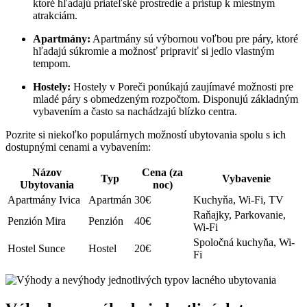
ktoré hľadajú priateľské prostredie a prístup k miestnym
atrakciám.
Apartmány:
Apartmány sú výbornou voľbou pre páry, ktoré
hľadajú súkromie a možnosť pripraviť si jedlo vlastným
tempom.
Hostely:
Hostely v Poreči ponúkajú zaujímavé možnosti pre
mladé páry s obmedzeným rozpočtom. Disponujú základným
vybavením a často sa nachádzajú blízko centra.
Pozrite si niekoľko populárnych možností ubytovania spolu s ich
dostupnými cenami a vybavením:
Názov
Cena (za
Typ
Vybavenie
Ubytovania
noc)
Apartmány Ivica
Apartmán
30€
Kuchyňa, Wi-Fi, TV
Raňajky, Parkovanie,
Penzión Mira
Penzión
40€
Wi-Fi
Spoločná kuchyňa, Wi-
Hostel Sunce
Hostel
20€
Fi