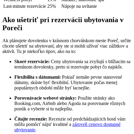
Last-minute rezervácie
25%
Nápoje na uvítanie
Ako ušetriť pri rezervácii ubytovania v
Poreči
Ak plánujete dovolenku v krásnom chorvátskom meste Poreč, určite
chcete ušetriť na ubytovaní, aby ste si mohli užívať viac zážitkov a
aktivít. Tu je niekoľko tipov, ako na to:
Skoré rezervácie:
Ceny ubytovania sa zvyšujú s blížiacim sa
termínom dovolenky, preto si rezervujte pobyt čo najskôr.
Flexibilita s dátumami:
Pokiaľ nemáte pevne stanovené
dátumy, skúste byť flexibilní. Ubytovanie počas menej
populárnych období môže byť lacnejšie.
Porovnávacie webové stránky:
Použite stránky ako
Booking.com, Airbnb alebo Agoda na porovnanie rôznych
ponúk a vyberte si tu najlepšiu.
Čítajte recenzie:
Recenzie od predchádzajúcich hostí vám
môžu pomôcť nájsť kvalitné a
zároveň cenovo dostupné
ubytovanie
.