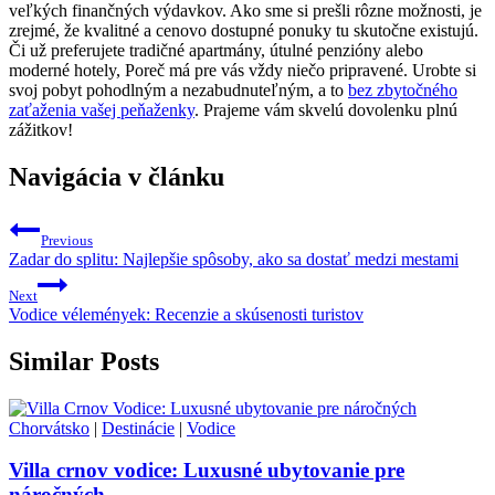
veľkých finančných výdavkov. Ako sme si prešli rôzne možnosti, je
zrejmé, že kvalitné a cenovo dostupné ponuky tu skutočne existujú.
Či už preferujete tradičné apartmány, útulné penzióny alebo
moderné hotely, Poreč má pre vás vždy niečo pripravené. Urobte si
svoj pobyt pohodlným a nezabudnuteľným, a to
bez zbytočného
zaťaženia vašej peňaženky
. Prajeme vám skvelú dovolenku plnú
zážitkov!
Navigácia v článku
Previous
Zadar do splitu: Najlepšie spôsoby, ako sa dostať medzi mestami
Next
Vodice vélemények: Recenzie a skúsenosti turistov
Similar Posts
Chorvátsko
|
Destinácie
|
Vodice
Villa crnov vodice: Luxusné ubytovanie pre
náročných