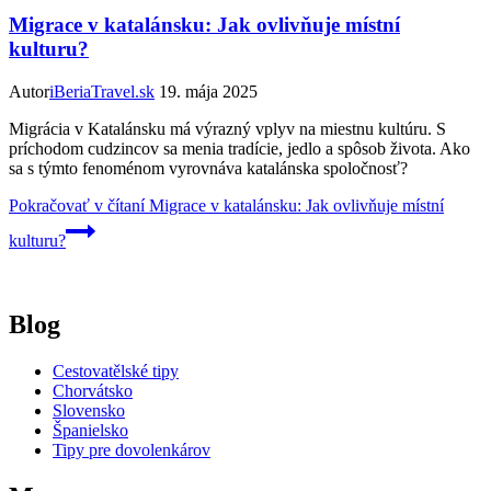
Migrace v katalánsku: Jak ovlivňuje místní
kulturu?
Autor
iBeriaTravel.sk
19. mája 2025
Migrácia v Katalánsku má výrazný vplyv na miestnu kultúru. S
príchodom cudzincov sa menia tradície, jedlo a spôsob života. Ako
sa s týmto fenoménom vyrovnáva katalánska spoločnosť?
Pokračovať v čítaní
Migrace v katalánsku: Jak ovlivňuje místní
kulturu?
Blog
Cestovatělské tipy
Chorvátsko
Slovensko
Španielsko
Tipy pre dovolenkárov