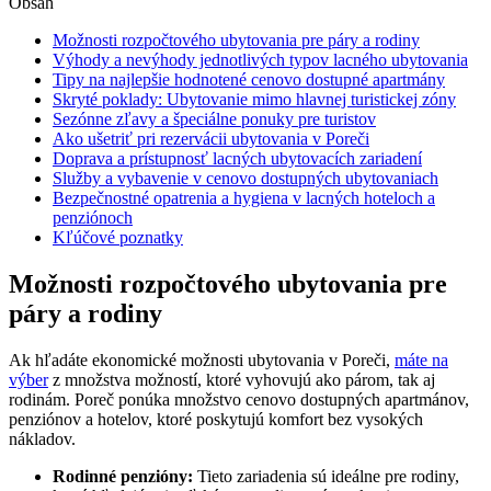
Obsah
Možnosti rozpočtového ubytovania pre páry a rodiny
Výhody a nevýhody jednotlivých typov lacného ubytovania
Tipy na najlepšie hodnotené cenovo dostupné apartmány
Skryté poklady: Ubytovanie mimo hlavnej turistickej zóny
Sezónne zľavy a špeciálne ponuky pre turistov
Ako ušetriť pri rezervácii ubytovania v Poreči
Doprava a prístupnosť lacných ubytovacích zariadení
Služby a vybavenie v cenovo dostupných ubytovaniach
Bezpečnostné opatrenia a hygiena v lacných hoteloch a
penziónoch
Kľúčové poznatky
Možnosti rozpočtového ubytovania pre
páry a rodiny
Ak hľadáte ekonomické možnosti ubytovania v Poreči,
máte na
výber
z množstva možností, ktoré vyhovujú ako párom, tak aj
rodinám. Poreč ponúka množstvo cenovo dostupných apartmánov,
penziónov a hotelov, ktoré poskytujú komfort bez vysokých
nákladov.
Rodinné penzióny:
Tieto zariadenia sú ideálne pre rodiny,