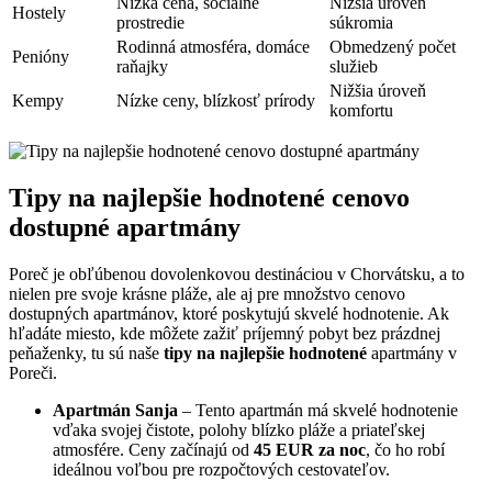
Nízka cena, sociálne
Nižšia úroveň
Hostely
prostredie
súkromia
Rodinná atmosféra, domáce
Obmedzený počet
Penióny
raňajky
služieb
Nižšia úroveň
Kempy
Nízke ceny, blízkosť prírody
komfortu
Tipy na najlepšie hodnotené cenovo
dostupné apartmány
Poreč je obľúbenou dovolenkovou destináciou v Chorvátsku, a to
nielen pre svoje krásne pláže, ale aj pre množstvo cenovo
dostupných apartmánov, ktoré poskytujú skvelé hodnotenie. Ak
hľadáte miesto, kde môžete zažiť príjemný pobyt bez prázdnej
peňaženky, tu sú naše
tipy na najlepšie hodnotené
apartmány v
Poreči.
Apartmán Sanja
– Tento apartmán má skvelé hodnotenie
vďaka svojej čistote, polohy blízko pláže a priateľskej
atmosfére. Ceny začínajú od
45 EUR za noc
, čo ho robí
ideálnou voľbou pre rozpočtových cestovateľov.