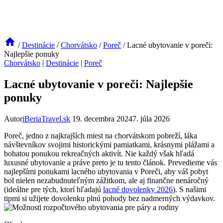
/
Destinácie
/
Chorvátsko
/
Poreč
/
Lacné ubytovanie v poreči:
Najlepšie ponuky
Chorvátsko
|
Destinácie
|
Poreč
Lacné ubytovanie v poreči: Najlepšie
ponuky
Autor
iBeriaTravel.sk
19. decembra 2024
7. júla 2026
Poreč, jedno z najkrajších miest na chorvátskom pobreží, láka
návštevníkov svojimi historickými pamiatkami, krásnymi plážami a
bohatou ponukou rekreačných aktivít. Nie každý však hľadá
luxusné ubytovanie a práve preto je tu tento článok. Prevedieme vás
najlepšími ponukami lacného ubytovania v Poreči, aby váš pobyt
bol nielen nezabudnuteľným zážitkom, ale aj finančne nenáročný
(ideálne pre tých, ktorí hľadajú
lacné dovolenky 2026
). S našimi
tipmi si užijete dovolenku plnú pohody bez nadmerných výdavkov.