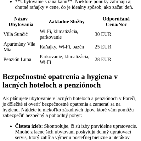
**Ubytovanie s raňajkami**: Niektoré ponuky zahŕňajú aj
chutné raňajky v cene, čo je ideálny spôsob, ako začať deň.
Názov
Odporúčaná
Základné Služby
Ubytovania
Cena/Noc
Wi-Fi, klimatizácia,
Villa Sunčić
30 EUR
parkovanie
Apartmány Vila
Raňajky, Wi-Fi, bazén
25 EUR
Mia
Parkovanie, klimatizácia,
Penzión Luna
28 EUR
Wi-Fi
Bezpečnostné opatrenia a hygiena v
lacných hoteloch a penziónoch
Ak plánujete ubytovanie v lacných hoteloch a penziónoch v Poreči,
je dôležité si overiť bezpečnostné opatrenia a zamerať sa na
hygienu. Nájdete tu niekoľko zásadných tipov, ktoré vám pomôžu
zabezpečiť bezpečný a pohodlný pobyt:
Čistota izieb:
Skontrolujte, či sú izby pravidelne upratovacie.
Mnohé z lacnejších ubytovaní poskytujú denný upratovací
servis, ktorý zahŕňa výmenu posteľnej bielizne a uterákov.