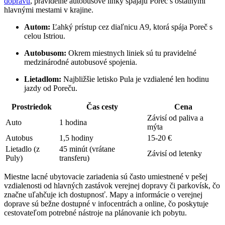
dopravu
, pravidelné autobusové linky spájajú Poreč s ostatnými
hlavnými mestami v krajine.
Autom:
Ľahký prístup cez diaľnicu A9, ktorá spája Poreč s
celou Istriou.
Autobusom:
Okrem miestnych liniek sú tu pravidelné
medzinárodné autobusové spojenia.
Lietadlom:
Najbližšie letisko Pula je vzdialené len hodinu
jazdy od Poreču.
Prostriedok
Čas cesty
Cena
Závisí od paliva a
Auto
1 hodina
mýta
Autobus
1,5 hodiny
15-20 €
Lietadlo (z
45 minút (vrátane
Závisí od letenky
Puly)
transferu)
Miestne lacné ubytovacie zariadenia sú často umiestnené v pešej
vzdialenosti od hlavných zastávok verejnej dopravy či parkovísk, čo
značne uľahčuje ich dostupnosť. Mapy a informácie o verejnej
doprave sú bežne dostupné v infocentrách a online, čo poskytuje
cestovateľom potrebné nástroje na plánovanie ich pobytu.