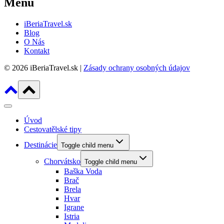
Menu
iBeriaTravel.sk
Blog
O Nás
Kontakt
© 2026 iBeriaTravel.sk |
Zásady ochrany osobných údajov
Úvod
Cestovatělské tipy
Destinácie
Toggle child menu
Chorvátsko
Toggle child menu
Baška Voda
Brač
Brela
Hvar
Igrane
Istria