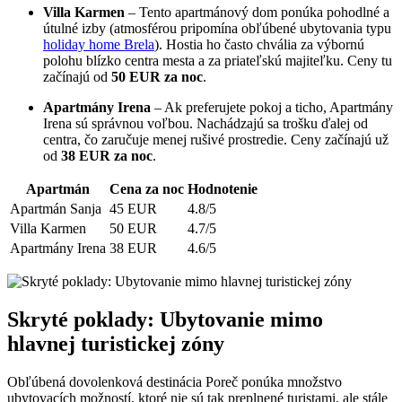
Villa Karmen
– Tento apartmánový dom ponúka pohodlné a
útulné izby (atmosférou pripomína obľúbené ubytovania typu
holiday home Brela
). Hostia ho často chvália za výbornú
polohu blízko centra mesta a za priateľskú majiteľku. Ceny tu
začínajú od
50 EUR za noc
.
Apartmány Irena
– Ak preferujete pokoj a ticho, Apartmány
Irena sú správnou voľbou. Nachádzajú sa trošku ďalej od
centra, čo zaručuje menej rušivé prostredie. Ceny začínajú už
od
38 EUR za noc
.
Apartmán
Cena za noc
Hodnotenie
Apartmán Sanja
45 EUR
4.8/5
Villa Karmen
50 EUR
4.7/5
Apartmány Irena
38 EUR
4.6/5
Skryté poklady: Ubytovanie mimo
hlavnej turistickej zóny
Obľúbená dovolenková destinácia Poreč ponúka množstvo
ubytovacích možností, ktoré nie sú tak preplnené turistami, ale stále