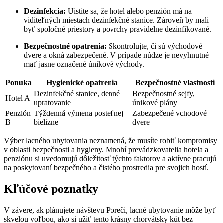
Dezinfekcia:
Uistite sa, že hotel alebo penzión má na
viditeľných miestach dezinfekčné stanice. Zároveň by mali
byť spoločné priestory a povrchy pravidelne dezinfikované.
Bezpečnostné opatrenia:
Skontrolujte, či sú východové
dvere a okná zabezpečené. V prípade núdze je nevyhnutné
mať jasne označené únikové východy.
Ponuka
Hygienické opatrenia
Bezpečnostné vlastnosti
Dezinfekčné stanice, denné
Bezpečnostné sejfy,
Hotel A
upratovanie
únikové plány
Penzión
Týždenná výmena posteľnej
Zabezpečené vchodové
B
bielizne
dvere
Výber lacného ubytovania neznamená, že musíte robiť kompromisy
v oblasti bezpečnosti a hygieny. Mnohí prevádzkovatelia hotela a
penziónu si uvedomujú dôležitosť týchto faktorov a aktívne pracujú
na poskytovaní bezpečného a čistého prostredia pre svojich hostí.
Kľúčové poznatky
V závere, ak plánujete návštevu Poreči, lacné ubytovanie môže byť
skvelou voľbou, ako si užiť tento krásny chorvátsky kút bez