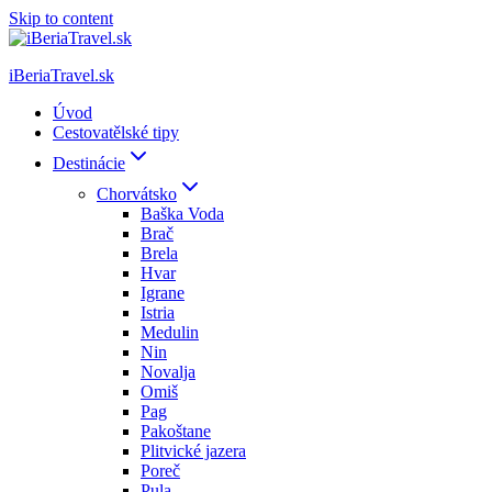
Skip to content
iBeriaTravel.sk
Úvod
Cestovatělské tipy
Destinácie
Chorvátsko
Baška Voda
Brač
Brela
Hvar
Igrane
Istria
Medulin
Nin
Novalja
Omiš
Pag
Pakoštane
Plitvické jazera
Poreč
Pula