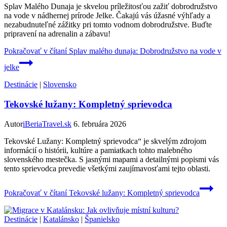
Splav Malého Dunaja je skvelou príležitosťou zažiť dobrodružstvo
na vode v nádhernej prírode Jelke. Čakajú vás úžasné výhľady a
nezabudnuteľné zážitky pri tomto vodnom dobrodružstve. Buďte
pripravení na adrenalin a zábavu!
Pokračovať v čítaní
Splav malého dunaja: Dobrodružstvo na vode v
jelke
Destinácie
|
Slovensko
Tekovské lužany: Kompletný sprievodca
Autor
iBeriaTravel.sk
6. februára 2026
Tekovské Lužany: Kompletný sprievodca“ je skvelým zdrojom
informácií o histórii, kultúre a pamiatkach tohto malebného
slovenského mestečka. S jasnými mapami a detailnými popismi vás
tento sprievodca prevedie všetkými zaujímavosťami tejto oblasti.
Pokračovať v čítaní
Tekovské lužany: Kompletný sprievodca
Destinácie
|
Katalánsko
|
Španielsko