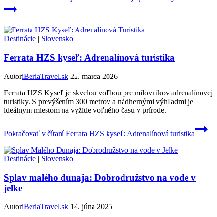
Destinácie
|
Slovensko
Ferrata HZS kyseľ: Adrenalínová turistika
Autor
iBeriaTravel.sk
22. marca 2026
Ferrata HZS Kyseľ je skvelou voľbou pre milovníkov adrenalínovej
turistiky. S prevýšením 300 metrov a nádhernými výhľadmi je
ideálnym miestom na vyžitie voľného času v prírode.
Pokračovať v čítaní
Ferrata HZS kyseľ: Adrenalínová turistika
Destinácie
|
Slovensko
Splav malého dunaja: Dobrodružstvo na vode v
jelke
Autor
iBeriaTravel.sk
14. júna 2025