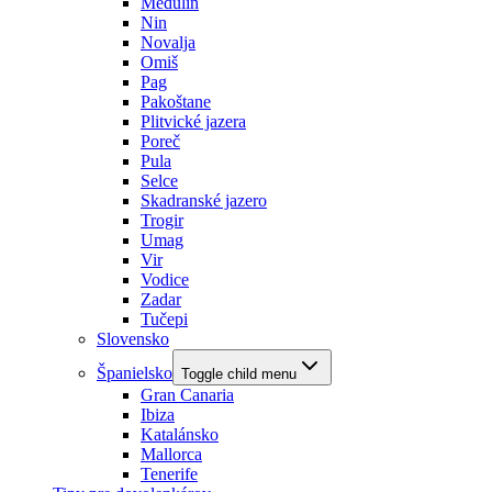
Medulin
Nin
Novalja
Omiš
Pag
Pakoštane
Plitvické jazera
Poreč
Pula
Selce
Skadranské jazero
Trogir
Umag
Vir
Vodice
Zadar
Tučepi
Slovensko
Španielsko
Toggle child menu
Gran Canaria
Ibiza
Katalánsko
Mallorca
Tenerife