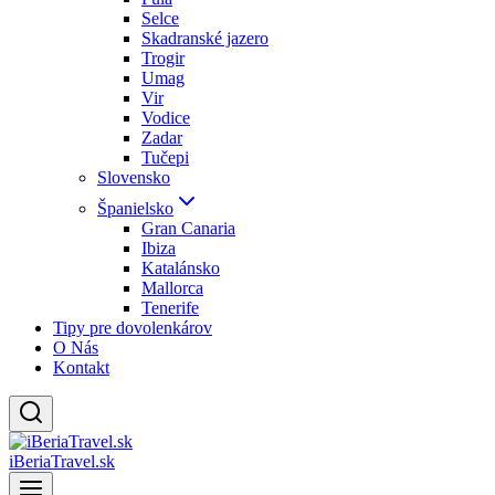
Selce
Skadranské jazero
Trogir
Umag
Vir
Vodice
Zadar
Tučepi
Slovensko
Španielsko
Gran Canaria
Ibiza
Katalánsko
Mallorca
Tenerife
Tipy pre dovolenkárov
O Nás
Kontakt
iBeriaTravel.sk