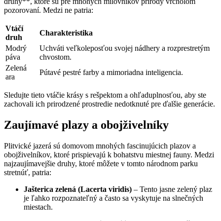
druhy**, ktoré⁢ sú pre mnohých milovníkov prírody vrcholom
⁣pozorovaní. Medzi ⁢ne patria:
Vtáčí⁢
Charakteristika
druh
Modrý
Uchváti veľkoleposťou svojej nádhery a rozprestretým
páva
chvostom.
Zelená⁣
Pútavé⁢ pestré farby⁣ a mimoriadna inteligencia.
ara
Sledujte tieto vtáčie krásy ⁣s rešpektom a ‍ohľaduplnosťou,⁤ aby ste
zachovali ich ​prirodzené prostredie nedotknuté pre ‌ďalšie generácie.
Zaujímavé plazy a obojživelníky
Plitvické‍ jazerá sú domovom‍ mnohých fascinujúcich​ plazov‍ a
obojživelníkov, ktoré prispievajú k bohatstvu miestnej ⁤fauny. ⁣Medzi
najzaujímavejšie⁢ druhy, ​ktoré môžete ​v tomto národnom parku
stretnúť, patria:
Jašterica zelená (Lacerta ⁣viridis)
– Tento jasne zelený plaz
je ľahko rozpoznateľný⁣ a často sa vyskytuje na slnečných
miestach.