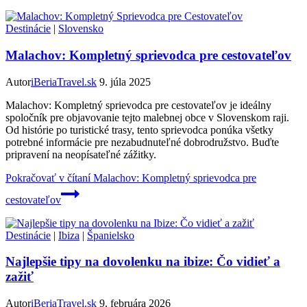
Destinácie
|
Slovensko
Malachov: Kompletný sprievodca pre cestovateľov
Autor
iBeriaTravel.sk
9. júla 2025
Malachov: Kompletný sprievodca pre cestovateľov je ideálny
spoločník pre objavovanie tejto malebnej obce v Slovenskom raji.
Od histórie po turistické trasy, tento sprievodca ponúka všetky
potrebné informácie pre nezabudnuteľné dobrodružstvo. Buďte
pripravení na neopísateľné zážitky.
Pokračovať v čítaní
Malachov: Kompletný sprievodca pre
cestovateľov
Destinácie
|
Ibiza
|
Španielsko
Najlepšie tipy na dovolenku na ibize: Čo vidieť a
zažiť
Autor
iBeriaTravel.sk
9. februára 2026