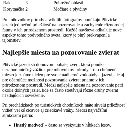
Rak
3
Pobrežné oblasti
Korytnačka
2
Močiare a plytčiny
Pre milovníkov prírody a wildlife fotografov ‌ponúkajú ‍Plitvické‌
jazerá ⁣jedinečnú príležitosť ⁣na pozorovanie a⁣ zachytenie rôznorodej
fauny v ich prirodzenom ‌prostredí. Každá návšteva ‍odhaľuje⁣ nové
aspekty ​tohto podvodného sveta, ktorý ‍je plný‌ prekvapení‌ a
tajomstiev.
Najlepšie miesta na ⁢pozorovanie zvierat
Plitvické jazerá ⁤sú domovom bohatej zveri, ktorá ponúka
nezabudnuteľný zážitok pre milovníkov prírody.⁢ Toto chránené‍
miesto ⁢je známe⁣ nielen ⁤pre ‌svoje nádherné vodopády a jazerá, ale‌ aj
pre očarujúce možnosti pozorovania⁢ zvierat‍ priamo v ich
prirodzenom prostredí. Medzi najlepšie miesta na⁢ pozorovanie ⁢patrí
okolie dolných jazier, kde sa často stretávajú⁣ rôzne druhy‌ zvierat
hľadajúcich osvieženie.
Pri prechádzkach po turistických ​chodníkoch ⁢máte skvelú príležitosť
vidieť ‍veľké cicavce ‌aj zriedkavé vtáky. Medzi ⁣najväčšími
atrakciami patria:
Hnedý medveď
– často sa vyskytuje v hĺbkach lesov,