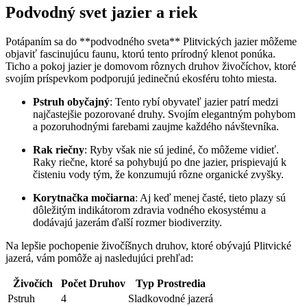
Podvodný svet jazier a riek
Potápaním‌ sa do **podvodného sveta**⁤ Plitvických jazier môžeme
objaviť fascinujúcu faunu, ktorú tento prírodný klenot ponúka.
Ticho a pokoj jazier je domovom rôznych druhov​ živočíchov, ‍ktoré
svojím príspevkom podporujú ⁤jedinečnú ekosféru tohto miesta.
Pstruh⁣ obyčajný
: Tento ‌rybí obyvateľ jazier patrí⁤ medzi
⁤najčastejšie pozorované druhy. ⁢Svojím elegantným pohybom
a ‌pozoruhodnými farebami zaujme⁤ každého návštevníka.
Rak riečny
: Ryby však nie sú jediné, ⁤čo môžeme vidieť.‌
Raky riečne, ktoré sa‍ pohybujú⁣ po dne jazier,⁣ prispievajú k
čisteniu vody tým, že konzumujú rôzne organické zvyšky.
Korytnačka močiarna
:​ Aj keď menej časté, tieto plazy sú
dôležitým indikátorom zdravia ⁢vodného​ ekosystému a
⁣dodávajú jazerám ďalší rozmer biodiverzity.
Na lepšie ⁣pochopenie živočíšnych ‍druhov, ktoré obývajú ‌Plitvické
jazerá, vám⁢ pomôže aj nasledujúci prehľad:
Živočích
Počet Druhov
Typ ⁢Prostredia
Pstruh
4
Sladkovodné jazerá