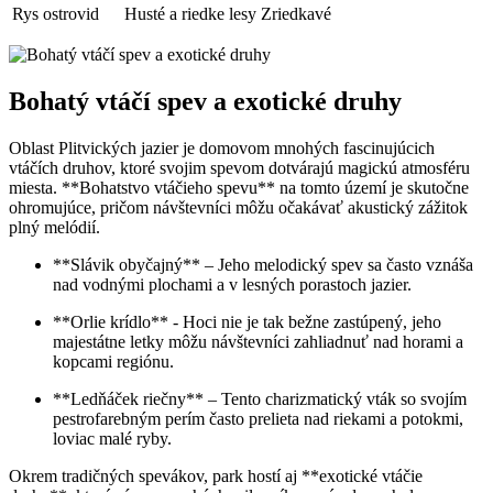
Rys ostrovid
Husté⁤ a riedke ⁢lesy
Zriedkavé
Bohatý vtáčí ‍spev a exotické druhy
Oblast ⁢Plitvických jazier je⁤ domovom mnohých fascinujúcich
vtáčích druhov, ktoré svojim spevom dotvárajú ‍magickú atmosféru
⁣miesta. **Bohatstvo vtáčieho spevu** na tomto území je skutočne
ohromujúce,⁣ pričom návštevníci môžu ​očakávať akustický ​zážitok
plný melódií.
**Slávik obyčajný** – Jeho melodický spev ​sa často vznáša
nad vodnými plochami a v lesných porastoch jazier.
**Orlie ‍krídlo** -​ Hoci nie je⁤ tak‌ bežne zastúpený, jeho
majestátne ‍letky môžu návštevníci zahliadnuť nad horami a
⁣kopcami regiónu.
**Ledňáček riečny** – Tento charizmatický ‌vták ⁢so ​svojím
⁤pestrofarebným perím často prelieta nad riekami​ a potokmi,
loviac malé ryby.
Okrem​ tradičných spevákov, park hostí aj **exotické vtáčie