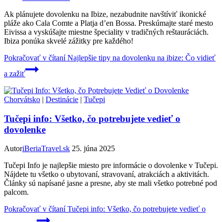
Ak plánujete dovolenku na Ibize, nezabudnite navštíviť ikonické
pláže ako Cala Comte a Platja d’en Bossa. Preskúmajte staré mesto
Eivissa a vyskúšajte miestne špeciality v tradičných reštauráciách.
Ibiza ponúka skvelé zážitky pre každého!
Pokračovať v čítaní
Najlepšie tipy na dovolenku na ibize: Čo vidieť
a zažiť
Chorvátsko
|
Destinácie
|
Tučepi
Tučepi info: Všetko, čo potrebujete vedieť o
dovolenke
Autor
iBeriaTravel.sk
25. júna 2025
Tučepi Info je najlepšie miesto pre informácie o dovolenke v Tučepi.
Nájdete tu všetko o ubytovaní, stravovaní, atrakciách a aktivitách.
Články sú napísané jasne a presne, aby ste mali všetko potrebné pod
palcom.
Pokračovať v čítaní
Tučepi info: Všetko, čo potrebujete vedieť o