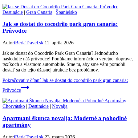
Destinácie
|
Gran Canaria
|
Španielsko
Jak se dostat do cocodrilo park gran canaria:
Průvodce
Autor
iBeriaTravel.sk
11. apríla 2026
Jak se dostat do Cocodrilo Park Gran Canaria? Jednoducho
nasledujte náš průvodce! Ponúkame informácie o verejnej doprave,
taxíkoch a vlastnom automobile. Sme tu, aby sme vám pomohli
dostať sa do tejto úžasnej atrakcie bez problémov.
Pokračovať v čítaní
Jak se dostat do cocodrilo park gran canaria:
Průvodce
Chorvátsko
|
Destinácie
|
Novalja
Apartmani škunca novalja: Moderné a pohodlné
apartmány
Autor
iBeriaTravel.sk
23. marca 2026