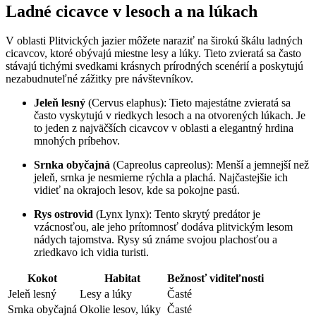
Ladné cicavce v lesoch ‌a ⁢na lúkach
V oblasti Plitvických ‌jazier‌ môžete naraziť na širokú škálu ladných
cicavcov, ktoré obývajú miestne lesy a lúky. Tieto zvieratá​ sa často
stávajú tichými svedkami krásnych prírodných scenérií a poskytujú⁢
nezabudnuteľné zážitky ‍pre návštevníkov.
Jeleň lesný
(Cervus elaphus):⁣ Tieto majestátne zvieratá sa
často vyskytujú v riedkych lesoch‍ a ‍na ⁢otvorených lúkach. Je
to jeden z najväčších cicavcov v ⁤oblasti⁢ a elegantný hrdina
⁣mnohých príbehov.
Srnka ⁣obyčajná
(Capreolus capreolus): Menší ⁣a jemnejší než
jeleň, srnka je​ nesmierne rýchla a plachá.‍ Najčastejšie⁣ ich
vidieť na okrajoch lesov, kde sa pokojne pasú.
Rys ostrovid
(Lynx lynx): Tento skrytý predátor je
⁣vzácnosťou, ale jeho prítomnosť dodáva ⁤plitvickým lesom‌
nádych tajomstva. Rysy sú⁣ známe svojou⁣ plachosťou a
⁤zriedkavo ich vidia turisti.
Kokot
Habitat
Bežnosť viditeľnosti
Jeleň lesný
Lesy a lúky
Časté
Srnka obyčajná
Okolie lesov, lúky
Časté