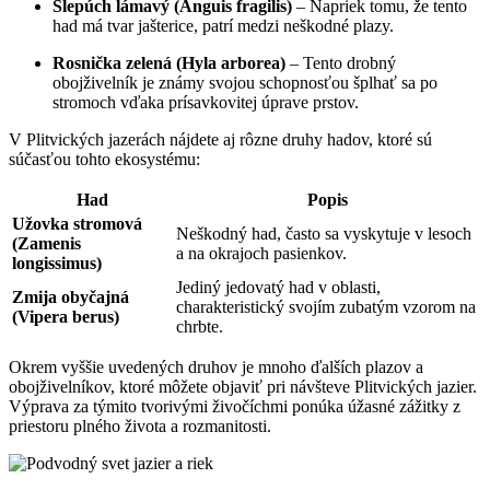
Slepúch lámavý (Anguis⁢ fragilis)
– Napriek tomu, že‌ tento
had má tvar ⁤jašterice, patrí medzi neškodné plazy.
Rosnička zelená (Hyla ⁣arborea)
– Tento drobný​
obojživelník je známy svojou schopnosťou šplhať‌ sa po
stromoch ⁤vďaka prísavkovitej úprave prstov.
V Plitvických jazerách nájdete aj rôzne druhy hadov, ktoré ⁢sú
súčasťou tohto ekosystému:
Had
Popis
Užovka stromová
Neškodný had, často sa vyskytuje v ‍lesoch
(Zamenis
⁢a na okrajoch pasienkov.
⁤longissimus)
Jediný jedovatý had v​ oblasti,
Zmija obyčajná
charakteristický svojím ​zubatým vzorom na
(Vipera⁣ berus)
chrbte.
Okrem vyššie uvedených druhov je ​mnoho ⁢ďalších plazov a ​
obojživelníkov, ktoré môžete ⁤objaviť pri návšteve Plitvických jazier.
⁢Výprava za týmito tvorivými živočíchmi ponúka úžasné⁤ zážitky ‌z
priestoru plného ⁤života a rozmanitosti.