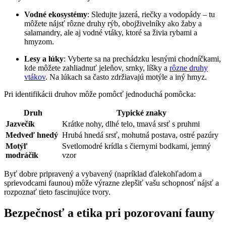
Vodné ‍ekosystémy
: Sledujte jazerá, riečky a vodopády – tu
‌môžete ‌nájsť⁤ rôzne‌ druhy ⁢rýb, obojživelníky⁤ ako žaby a
salamandry, ale⁤ aj vodné vtáky,⁢ ktoré sa živia rybami a
hmyzom.
Lesy a lúky
: Vyberte ‍sa na prechádzku lesnými chodníčkami,
kde môžete⁤ zahliadnuť jeleňov, srnky, líšky a‌
rôzne druhy
vtákov
.‌ Na lúkach sa ⁣často zdržiavajú motýle ⁣a‍ iný hmyz.
Pri identifikácii druhov môže pomôcť jednoduchá pomôcka:
Druh
Typické znaky
Jazvečík
Krátke nohy,‍ dlhé telo, tmavá srsť s ⁢pruhmi
Medveď⁣ hnedý
Hrubá ‌hnedá srsť, mohutná postava, ostré pazúry
Motýľ
Svetlomodré ⁤krídla s čiernymi bodkami, jemný
modráčik
vzor
Byť dobre⁤ pripravený a vybavený⁤ (napríklad ďalekohľadom​ a⁤
sprievodcami ​faunou) môže výrazne zlepšiť vašu schopnosť⁢ nájsť a
rozpoznať ⁢tieto fascinujúce tvory.
Bezpečnosť a etika⁢ pri pozorovaní⁣ fauny