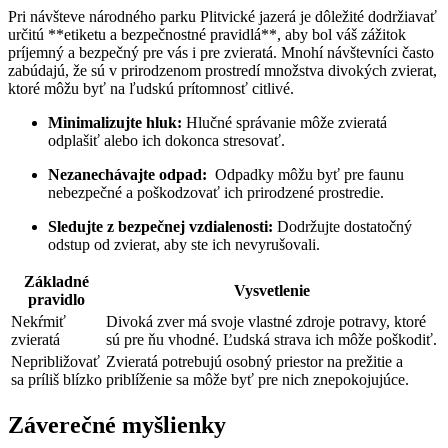
Pri‌ návšteve národného ‌parku Plitvické jazerá‍ je dôležité⁤ dodržiavať
určitú‍ **etiketu a bezpečnostné⁣ pravidlá**, aby bol‌ váš⁣ zážitok‍
príjemný ⁢a bezpečný pre vás i pre zvieratá. Mnohí ⁤návštevníci často
⁢zabúdajú, že sú v prirodzenom prostredí množstva divokých zvierat,
⁤ktoré‍ môžu byť na ľudskú prítomnosť⁣ citlivé.
Minimalizujte⁢ hluk:
Hlučné správanie môže zvieratá
odplašiť alebo ich dokonca stresovať.
Nezanechávajte odpad:
​ Odpadky môžu byť pre ​faunu
‌nebezpečné a ‌poškodzovať ich prirodzené prostredie.
Sledujte z bezpečnej vzdialenosti:
Dodržujte dostatočný
odstup od zvierat, ​aby ste​ ich nevyrušovali.
Základné
Vysvetlenie
pravidlo
Nekŕmiť‍
Divoká zver​ má‌ svoje vlastné zdroje potravy,⁣ ktoré
zvieratá
sú pre⁤ ňu ⁤vhodné. Ľudská strava ich ⁢môže poškodiť.
Nepribližovať
Zvieratá⁣ potrebujú osobný priestor na prežitie a
⁣sa príliš blízko
priblíženie sa môže byť pre nich znepokojujúce.
Záverečné myšlienky