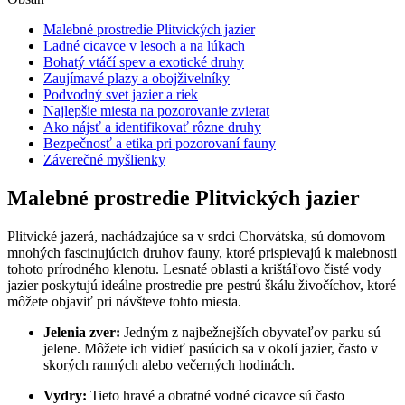
Malebné prostredie Plitvických jazier
Ladné cicavce v lesoch ‌a ⁢na lúkach
Bohatý vtáčí ‍spev a exotické druhy
Zaujímavé plazy a obojživelníky
Podvodný svet jazier a riek
Najlepšie miesta na ⁢pozorovanie zvierat
Ako nájsť ​a⁤ identifikovať rôzne druhy
Bezpečnosť a etika⁢ pri pozorovaní⁣ fauny
Záverečné myšlienky
Malebné prostredie Plitvických jazier
Plitvické jazerá, nachádzajúce sa v srdci⁣ Chorvátska, sú domovom
mnohých fascinujúcich druhov fauny, ktoré prispievajú k ‌malebnosti
tohoto prírodného klenotu. Lesnaté oblasti ⁣a krištáľovo čisté‍ vody
jazier poskytujú ideálne prostredie‍ pre pestrú škálu živočíchov,⁤ ktoré
môžete objaviť⁣ pri⁢ návšteve ‌tohto miesta.
Jelenia ‌zver:
Jedným z najbežnejších obyvateľov parku ⁤sú
‍jelene. Môžete ich vidieť pasúcich​ sa v​ okolí⁢ jazier, často v
skorých ranných⁣ alebo ​večerných hodinách.
Vydry:
‍Tieto hravé a obratné⁣ vodné cicavce sú často