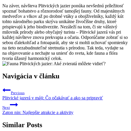
Na záver, ⁢návšteva ⁣Plitvických⁤ jazier ponúka nevšednú ‌príležitosť
spoznať bohatstvo a rôznorodosť tamojšej fauny. Od⁣ majestátnych
medveďov a vlkov až po drobné⁣ vtáky ⁣a obojživelníky, každý kút
tohto národného parku skrýva unikátne živočíšne druhy, ktoré⁤
prispievajú ​k jeho biodiverzite. ​Nezáleží na tom, či ⁤ste vášnivý
⁣milovník⁣ prírody alebo ⁢obyčajný turista – Plitvické jazerá vás pri
každej návšteve znova prekvapia a očaria. Odporúčame ‍zobrať ⁢si so
sebou ďalekohľad​ a ⁤fotoaparát, ⁤aby ⁣ste‌ si mohli‍ uchovať spomienky
na ‌tieto nezabudnuteľné stretnutia s prírodou. ⁢Tak teda, vydajte sa ​
na objavovanie a ‍nechajte sa uniesť do sveta, kde fauna a ⁣flóra
tvoria úžasný harmonický celok.
Navigácia v článku
Previous
Plitvické jazerá v máji: Čo očakávať a ako sa pripraviť
Next
Zaton nin: Najlepšie atrakcie a aktivity
Similar Posts