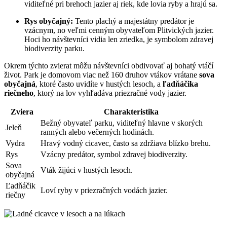
viditeľné ⁤pri brehoch jazier⁤ aj riek, kde lovia ryby a hrajú sa.
Rys obyčajný:
⁤Tento plachý a‍ majestátny predátor je
vzácnym, no veľmi cenným obyvateľom Plitvických​ jazier.
Hoci⁢ ho ‍návštevníci vidia ⁤len zriedka, je symbolom zdravej⁢
biodiverzity parku.
Okrem týchto zvierat môžu návštevníci obdivovať ⁤aj bohatý vtáčí ​
život. Park je domovom viac než 160 ‍druhov vtákov vrátane
sova
obyčajná
, ‍ktoré často ​uvidíte v hustých ‌lesoch, a
ľadňáčika
riečneho
, ⁢ktorý na lov vyhľadáva priezračné vody jazier.
Zviera
Charakteristika
Bežný obyvateľ ​parku,‍ viditeľný ‌hlavne v skorých
Jeleň
ranných⁢ alebo večerných hodinách.
Vydra
Hravý vodný cicavec, často sa zdržiava blízko brehu.
Rys
Vzácny predátor, ‌symbol zdravej⁣ biodiverzity.
Sova
Vták žijúci v⁤ hustých lesoch.
obyčajná
Ľadňáčik
Loví ryby v priezračných vodách ‍jazier.
riečny