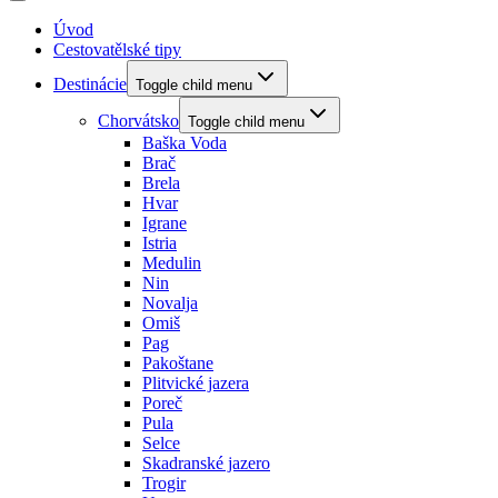
Úvod
Cestovatělské tipy
Destinácie
Toggle child menu
Chorvátsko
Toggle child menu
Baška Voda
Brač
Brela
Hvar
Igrane
Istria
Medulin
Nin
Novalja
Omiš
Pag
Pakoštane
Plitvické jazera
Poreč
Pula
Selce
Skadranské jazero
Trogir