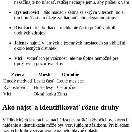
nezačínajte ho hľadať, radšej nechajte jemu, ‍aby prišiel k vám
Rys ostrovid
– táto mačacia ⁢šelma sa ​skrýva v lesoch, ‍no s
trochou šťastia môžete‌ zahliadnuť ‍jeho⁤ elegantné stopy
Divočáci
-​ ich budiace krochkanie často počuť v okolí
vodných zdrojov
Jeleni
⁤- najmä ⁤v jarných a jesenných mesiacoch sú viditeľní‌
okolo lesných čistiniek
Vlci
– vidieť ​ich je vzácnosť,⁢ ale ‌nie úplne nemožné pre
trpezlivých pozorovateľov
Zviera
Miesto
Obdobie
Hnedý medveď
Lesná časť
Letné mesiace
Rys ostrovid
Husté lesy
Celoročne
Vlci
Okraj parku
Zima
Ako nájsť ​a⁤ identifikovať rôzne druhy
V Plitvických jazerách sa nachádza pestrá škála ‌živočíchov, ktorých ​
nájdenie ​a identifikácia môže byť vzrušujúcim zážitkom. Pri​ hľadaní
rôznych⁤ druhov sa zamerajte ⁣na tieto ‌hlavné ⁣oblasti: