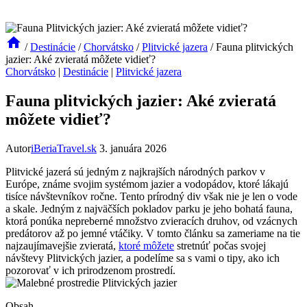
/
Destinácie
/
Chorvátsko
/
Plitvické jazera
/
Fauna plitvických
jazier: Aké zvieratá môžete vidieť?
Chorvátsko
|
Destinácie
|
Plitvické jazera
Fauna plitvických jazier: Aké zvieratá
môžete vidieť?
Autor
iBeriaTravel.sk
3. januára 2026
Plitvické jazerá ⁢sú jedným z najkrajších⁤ národných parkov⁣ v
Európe, známe svojim systémom‍ jazier ​a ​vodopádov, ​ktoré lákajú
tisíce⁤ návštevníkov ročne. ⁤Tento prírodný div však nie je len o vode
a skale.‌ Jedným​ z najväčších pokladov parku je jeho bohatá fauna,
ktorá ponúka nepreberné množstvo zvieracích druhov, od vzácnych
predátorov až po jemné vtáčiky. V tomto článku sa zameriame​ na tie
najzaujímavejšie ​zvieratá, ‌
ktoré môžete
stretnúť ​počas ⁢svojej
návštevy ​Plitvických⁣ jazier, ⁤a podelíme‌ sa s vami o‌ tipy, ako ich‌
pozorovať v ich ⁤prirodzenom prostredí.
Obsah