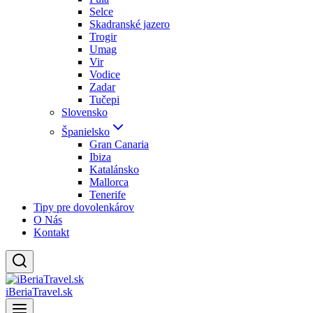
Selce
Skadranské jazero
Trogir
Umag
Vir
Vodice
Zadar
Tučepi
Slovensko
Španielsko
Gran Canaria
Ibiza
Katalánsko
Mallorca
Tenerife
Tipy pre dovolenkárov
O Nás
Kontakt
iBeriaTravel.sk