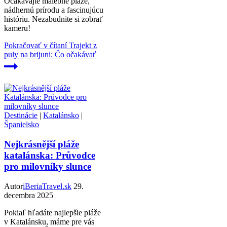
Očakávajte malebné pláže,
nádhernú prírodu a fascinujúcu
históriu. Nezabudnite si zobrať
kameru!
Pokračovať v čítaní
Trajekt z
puly na brijuni: Čo očakávať
Destinácie
|
Katalánsko
|
Španielsko
Nejkrásnější pláže
katalánska: Průvodce
pro milovníky slunce
Autor
iBeriaTravel.sk
29.
decembra 2025
Pokiaľ hľadáte najlepšie pláže
v Katalánsku, máme pre vás