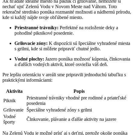
Ak hľadáte ideálne miesto na piknik či grilovanie, nemôžete si
nechať ujsť Zelenú Vodu v Novom Meste nad Váhom. Toto
rekreačné stredisko ponúka rozmanité možnosti a nádhernú prírodu,
kde si každý nájde svoje obľúbené miesto.
Priestranné trávniky:
Perfektné na rozloženie deky a
pohodlné piknikové posedenie.
Grilovacie zóny:
K dispozícii sú špeciálne vyhradené miesta
s grilmi, kde si môžete pripraviť chutné jedlo.
Vodné plochy:
Jazero ponúka možnosť kúpenia, člnkovania
a ďalších vodných aktivít, ktoré osviežia váš deň.
Pre lepšiu orientáciu v areáli sme pripravili jednoduchú tabuľku s
praktickými informáciami:
Aktivita
Popis
Priestranné trávniky vhodné pre rodinné a priateľské
Piknik
posedenia
Grilovanie
Špeciálne vyhradené zóny s grilmi
Vodné
Člnkovanie, plávanie a ďalšie aktivity na jazere
športy
Na Zelenú Vodu je možné prísť aj s deťmi, pretože okolie ponúka