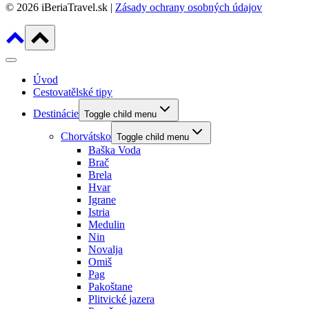
© 2026 iBeriaTravel.sk |
Zásady ochrany osobných údajov
Úvod
Cestovatělské tipy
Destinácie
Toggle child menu
Chorvátsko
Toggle child menu
Baška Voda
Brač
Brela
Hvar
Igrane
Istria
Medulin
Nin
Novalja
Omiš
Pag
Pakoštane
Plitvické jazera