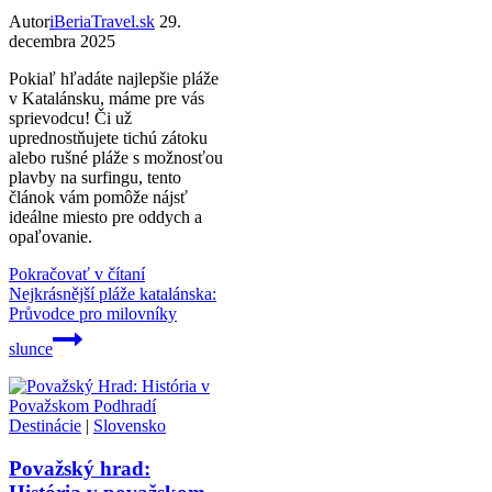
Autor
iBeriaTravel.sk
29.
decembra 2025
Pokiaľ hľadáte najlepšie pláže
v Katalánsku, máme pre vás
sprievodcu! Či už
uprednostňujete tichú zátoku
alebo rušné pláže s možnosťou
plavby na surfingu, tento
článok vám pomôže nájsť
ideálne miesto pre oddych a
opaľovanie.
Pokračovať v čítaní
Nejkrásnější pláže katalánska:
Průvodce pro milovníky
slunce
Destinácie
|
Slovensko
Považský hrad: