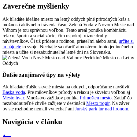
Záverečné myšlienky
Ak hľadáte ideálne miesto na letný oddych plné prírodných krás a
možností aktívneho trávenia času, Zelená Voda v Novom Meste nad
Váhom je tou správnou voľbou. Tento areál ponúka kombináciu
relaxu, športu a socializácie, čím uspokojí rôzne druhy
návštevníkov. Či už prídete s rodinou, priateľmi alebo sami,
určite si
tu nájdete
to svoje. Nechajte sa očariť atmosférou tohto jedinečného
miesta a užite si nezabudnuteľné letné dni na Slovensku.
Ďalšie zaujímavé tipy na výlety
Ak hľadáte ďalšie skvelé miesta na oddych, odporúčame navštíviť
Baska voda
. Pre milovníkov prírody a relaxu je skvelou voľbou aj
Mesto hvar
. Množstvo zážitkov ponúka
Primošten mesto
. Zatiaľ čo
nezabudnuteľné chvíle zažijete v destinácii
Mesto trogir
. Na záver
by ste rozhodne nemali vynechať ani
Jurský park jur nad hronom
.
Navigácia v článku