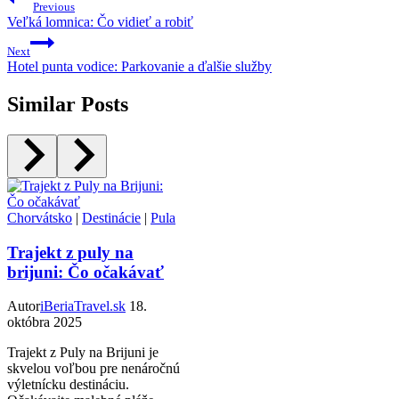
Previous
Veľká lomnica: Čo vidieť a robiť
Next
Hotel punta vodice: Parkovanie a ďalšie služby
Similar Posts
Chorvátsko
|
Destinácie
|
Pula
Trajekt z puly na
brijuni: Čo očakávať
Autor
iBeriaTravel.sk
18.
októbra 2025
Trajekt z Puly na Brijuni je
skvelou voľbou pre nenáročnú
výletnícku destináciu.