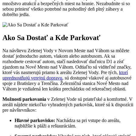
množstvo atrakcií a bezpečných miest na hranie. Nezabudnite si so
sebou priniesť všetko potrebné na pohodlný deň plný zábavy a
dobrého jedla.
Ako Sa Dostať a Kde Parkovať
Na návštevu Zelenej Vody v Novom Meste nad Váhom sa môžete
dostať jednoducho autom, vlakom alebo autobusom. Ak sa
rozhodnete cestovať autom, stačí nasledovať diaľnicu D1 a zísť
zjazdom na Nové Mesto nad Váhom. Odtiaľto sú viditeľné značky,
ktoré vás nasmerujú priamo k areálu Zelenej Vody. Pre tých,
ktorí
uprednostňujú verejnú dopravu
, sú dostupné vlakové aj autobusové
spoje z Bratislavy a Trenčína. Železničná stanica Nové Mesto nad
Váhom je vzdialená len krátku prechádzku od rekreačnej oblasti.
Možnosti parkovania
v Zelenej Vode sú priateľské a komfortné. V
areáli nájdete niekoľko vyhradených parkovísk, ktoré sú k dispozícii
pre návštevníkov:
Hlavné parkovisko:
Nachádza sa pri vstupe do areálu,
najbližšie k pláži a reštauráciám.