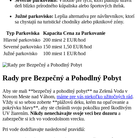
Severné parkovisko:
Vhodné pre tých, ktorí plánujú stráviť
deň blízko prírodného kúpaliska alebo športových ihrísk.
Južné parkovisko:
Lepšia alternatíva pre návštevníkov, ktorí
sa chystajú na turistické chodníky alebo piknikové zóny.
Typ Parkoviska
Kapacita
Cena za Parkovanie
Hlavné parkovisko
200 miest
2 EUR/hod
Severné parkovisko
150 miest
1,50 EUR/hod
Južné parkovisko
100 miest
1 EUR/hod
Rady pre Bezpečný a Pohodlný Pobyt
Aby ste mali **bezpečný a pohodlný pobyt** na Zelená Voda v
Novom Meste nad Váhom,
máme pre vás niekoľko užitočných rád
.
Vždy si so sebou zoberte **plážovú deku, krém na opaľovanie a
pokrývku hlavy**, aby ste chránili svoju pokožku pred škodlivým
UV žiarením.
Nikdy nenechávajte svoje veci bez dozoru
a
zabezpečte si ich vo vodeodolnom vrecku.
Pri vode dodržiavajte nasledovné pravidlá: