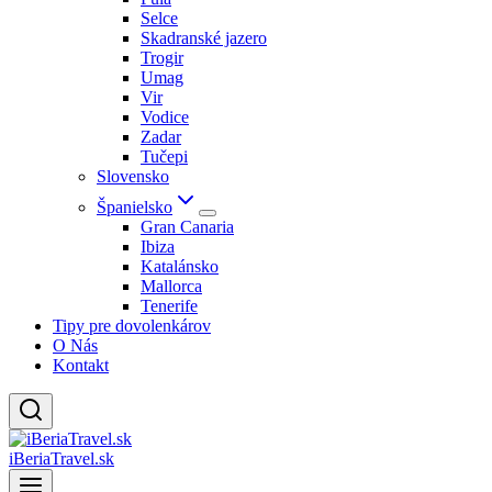
Selce
Skadranské jazero
Trogir
Umag
Vir
Vodice
Zadar
Tučepi
Slovensko
Španielsko
Gran Canaria
Ibiza
Katalánsko
Mallorca
Tenerife
Tipy pre dovolenkárov
O Nás
Kontakt
iBeriaTravel.sk