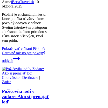
Autor
iBeriaTravel.sk
10.
októbra 2025
Pčoliné je enchanting miesto,
ktoré ponúka návštevníkom
pokojný oddych v prírode.
Svojím ústretovým prístupom
a krásnou okolitou prírodou si
získa srdcia všetkých, ktorí
sem prídu.
Pokračovať v čítaní
Pčoliné:
Čarovné miesto pre pokojný
oddych
Chorvátsko
|
Destinácie
|
Zadar
Požičovňa lodí v
zadare: Ako si prenajať
loď