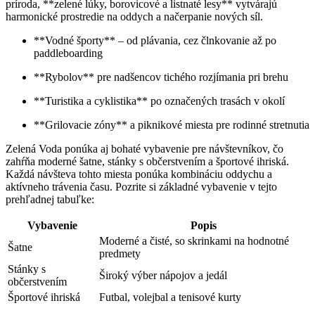
príroda, **zelené lúky, borovicové a listnaté lesy** vytvárajú
harmonické prostredie na oddych a načerpanie nových síl.
**Vodné športy** – od plávania, cez člnkovanie až po
paddleboarding
**Rybolov** pre nadšencov tichého rozjímania pri brehu
**Turistika a cyklistika** po označených trasách v okolí
**Grilovacie zóny** a piknikové miesta pre rodinné stretnutia
Zelená Voda ponúka aj bohaté vybavenie pre návštevníkov, čo
zahŕňa moderné šatne, stánky s občerstvením a športové ihriská.
Každá návšteva tohto miesta ponúka kombináciu oddychu a
aktívneho trávenia času. Pozrite si základné vybavenie v tejto
prehľadnej tabuľke:
Vybavenie
Popis
Moderné a čisté, so skrinkami na hodnotné
Šatne
predmety
Stánky s
Široký výber nápojov a jedál
občerstvením
Športové ihriská
Futbal, volejbal a tenisové kurty