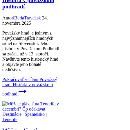
História v považskom
podhradí
Autor
iBeriaTravel.sk
24.
novembra 2025
Považský hrad je jedným z
najvýznamnejších hradných
sídiel na Slovensku. Jeho
história v Považskom Podhradí
sa začala už v 13. storočí.
Navštívte tento historický hrad
a objavte jeho bohaté
dedičstvo.
Pokračovať v čítaní
Považský
hrad: História v považskom
podhradí
Destinácie
|
Španielsko
|
Tenerife