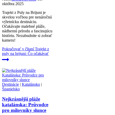
októbra 2025
Trajekt z Puly na Brijuni je
skvelou voľbou pre nenáročnú
výletnícku destináciu.
Očakávajte malebné pláže,
nádhernú prírodu a fascinujúcu
históriu. Nezabudnite si zobrať
kameru!
Pokračovať v čítaní
Trajekt z
puly na brijuni: Čo očakávať
Destinácie
|
Katalánsko
|
Španielsko
Nejkrásnější pláže
katalánska: Průvodce
pro milovníky slunce