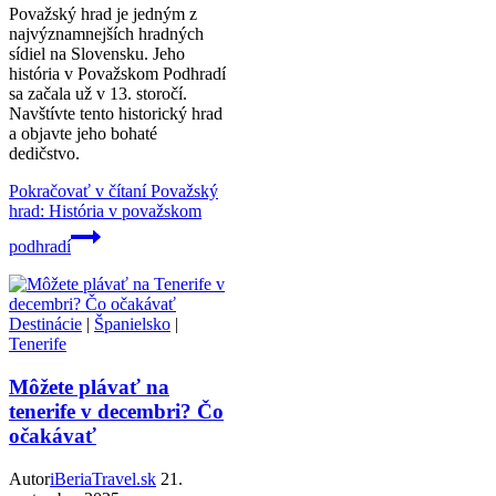
Považský hrad je jedným z
najvýznamnejších hradných
sídiel na Slovensku. Jeho
história v Považskom Podhradí
sa začala už v 13. storočí.
Navštívte tento historický hrad
a objavte jeho bohaté
dedičstvo.
Pokračovať v čítaní
Považský
hrad: História v považskom
podhradí
Destinácie
|
Španielsko
|
Tenerife
Môžete plávať na
tenerife v decembri? Čo
očakávať
Autor
iBeriaTravel.sk
21.