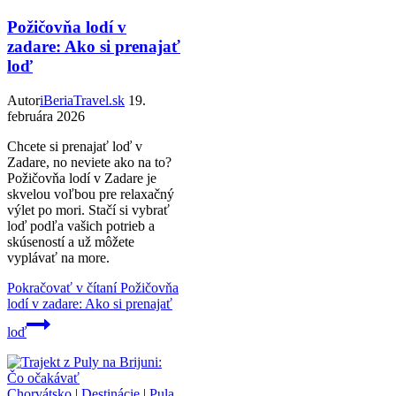
Požičovňa lodí v
zadare: Ako si prenajať
loď
Autor
iBeriaTravel.sk
19.
februára 2026
Chcete si prenajať loď v
Zadare, no neviete ako na to?
Požičovňa lodí v Zadare je
skvelou voľbou pre relaxačný
výlet po mori. Stačí si vybrať
loď podľa vašich potrieb a
skúseností a už môžete
vyplávať na more.
Pokračovať v čítaní
Požičovňa
lodí v zadare: Ako si prenajať
loď
Chorvátsko
|
Destinácie
|
Pula