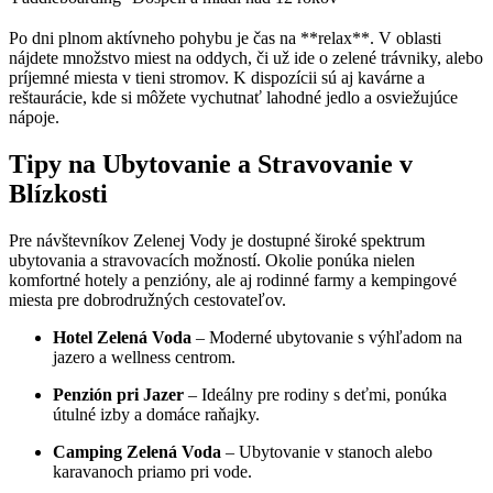
Po dni plnom aktívneho pohybu je čas na **relax**. V oblasti
nájdete množstvo miest na oddych, či už ide o zelené trávniky, alebo
príjemné miesta v tieni stromov. K dispozícii sú aj kavárne a
reštaurácie, kde si môžete vychutnať lahodné jedlo a osviežujúce
nápoje.
Tipy na Ubytovanie a Stravovanie v
Blízkosti
Pre návštevníkov Zelenej Vody je dostupné široké spektrum
ubytovania a stravovacích možností. Okolie ponúka nielen
komfortné hotely a penzióny, ale aj rodinné farmy a kempingové
miesta pre dobrodružných cestovateľov.
Hotel Zelená Voda
– Moderné ubytovanie s výhľadom na
jazero a wellness centrom.
Penzión pri Jazer
– Ideálny pre rodiny s deťmi, ponúka
útulné izby a domáce raňajky.
Camping Zelená Voda
– Ubytovanie v stanoch alebo
karavanoch priamo pri vode.