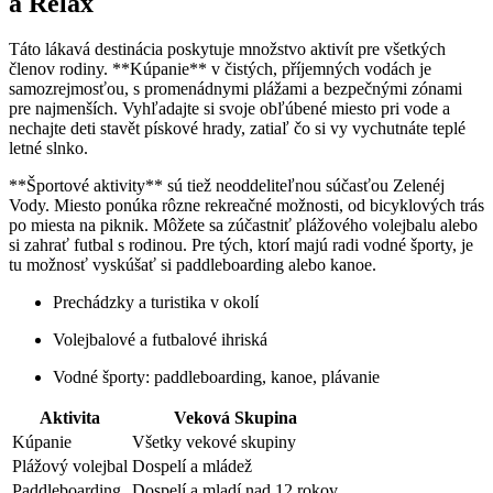
a Relax
Táto lákavá destinácia poskytuje množstvo aktivít pre všetkých
členov rodiny. **Kúpanie** v čistých, příjemných vodách je
samozrejmosťou, s promenádnymi plážami a bezpečnými zónami
pre najmenších. Vyhľadajte si svoje obľúbené miesto pri vode a
nechajte deti stavět pískové hrady, zatiaľ čo si vy vychutnáte teplé
letné slnko.
**Športové aktivity** sú tiež neoddeliteľnou súčasťou Zelenéj
Vody. Miesto ponúka rôzne rekreačné možnosti, od bicyklových trás
po miesta na piknik. Môžete sa zúčastniť plážového volejbalu alebo
si zahrať futbal s rodinou. Pre tých, ktorí majú radi vodné športy, je
tu možnosť vyskúšať si paddleboarding alebo kanoe.
Prechádzky a turistika v okolí
Volejbalové a futbalové ihriská
Vodné športy: paddleboarding, kanoe, plávanie
Aktivita
Veková Skupina
Kúpanie
Všetky vekové skupiny
Plážový volejbal
Dospelí a mládež
Paddleboarding
Dospelí a mladí nad 12 rokov