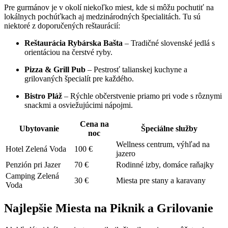
Pre gurmánov je v okolí niekoľko miest, kde si môžu pochutiť na
lokálnych pochúťkach aj medzinárodných špecialitách. Tu sú
niektoré z doporučených reštaurácií:
Reštaurácia Rybárska Bašta
– Tradičné slovenské jedlá s
orientáciou na čerstvé ryby.
Pizza & Grill Pub
– Pestrosť talianskej kuchyne a
grilovaných špecialít pre každého.
Bistro Pláž
– Rýchle občerstvenie priamo pri vode s rôznymi
snackmi a osviežujúcimi nápojmi.
Cena na
Ubytovanie
Špeciálne služby
noc
Wellness centrum, výhľad na
Hotel Zelená Voda
100 €
jazero
Penzión pri Jazer
70 €
Rodinné izby, domáce raňajky
Camping Zelená
30 €
Miesta pre stany a karavany
Voda
Najlepšie Miesta na Piknik a Grilovanie