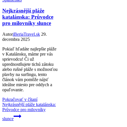
Nejkrásnější pláže
katalánska: Průvodce
pro milovníky slunce
Autor
iBeriaTravel.sk
29.
decembra 2025
Pokiaľ hľadáte najlepšie pláže
v Katalánsku, máme pre vás
sprievodcu! Či už
uprednostňujete tichú zátoku
alebo rušné pláže s možnosťou
plavby na surfingu, tento
článok vám pomôže nájsť
ideálne miesto pre oddych a
opaľovanie.
Pokračovať v čítaní
Nejkrásnější pláže katalánska:
Průvodce pro milovníky
slunce