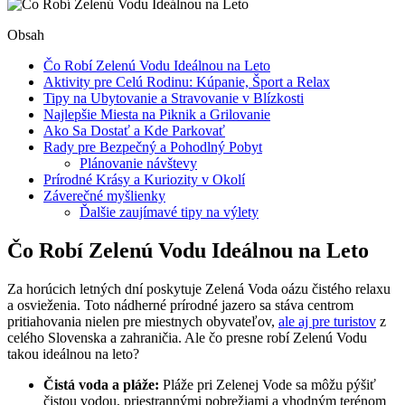
Obsah
Čo Robí Zelenú Vodu Ideálnou na Leto
Aktivity pre Celú Rodinu: Kúpanie, Šport a Relax
Tipy na Ubytovanie a Stravovanie v Blízkosti
Najlepšie Miesta na Piknik a Grilovanie
Ako Sa Dostať a Kde Parkovať
Rady pre Bezpečný a Pohodlný Pobyt
Plánovanie návštevy
Prírodné Krásy a Kuriozity v Okolí
Záverečné myšlienky
Ďalšie zaujímavé tipy na výlety
Čo Robí Zelenú Vodu Ideálnou na Leto
Za horúcich letných dní poskytuje Zelená Voda oázu čistého relaxu
a osvieženia. Toto nádherné prírodné jazero sa stáva centrom
pritiahovania nielen pre miestnych obyvateľov,
ale aj pre turistov
z
celého Slovenska a zahraničia. Ale čo presne robí Zelenú Vodu
takou ideálnou na leto?
Čistá voda a pláže:
Pláže pri Zelenej Vode sa môžu pýšiť
čistou vodou, priestrannými pobrežiami a vhodným terénom