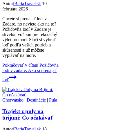
Autor
iBeriaTravel.sk
19.
februára 2026
Chcete si prenajať loď v
Zadare, no neviete ako na to?
Požičovňa lodí v Zadare je
skvelou voľbou pre relaxačný
výlet po mori. Stačí si vybrať
loď podľa vašich potrieb a
skúseností a už môžete
vyplávať na more.
Pokračovať v čítaní
Požičovňa
lodí v zadare: Ako si prenajať
loď
Chorvátsko
|
Destinácie
|
Pula
Trajekt z puly na
brijuni: Čo očakávať
Autor
iBeriaTravel.sk
18.