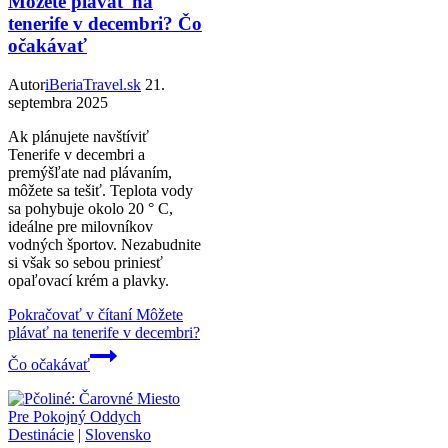
Môžete plávať na
tenerife v decembri? Čo
očakávať
Autor
iBeriaTravel.sk
21.
septembra 2025
Ak plánujete navštíviť
Tenerife v decembri a
premýšľate nad plávaním,
môžete sa tešiť. Teplota vody
sa pohybuje okolo 20 ° C,
ideálne pre milovníkov
vodných športov. Nezabudnite
si však so sebou priniesť
opaľovací krém a plavky.
Pokračovať v čítaní
Môžete
plávať na tenerife v decembri?
Čo očakávať
Destinácie
|
Slovensko