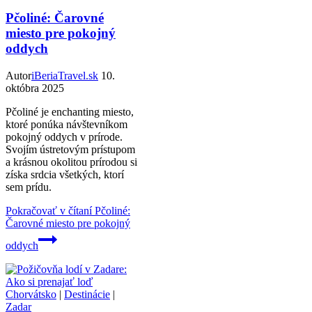
Pčoliné: Čarovné
miesto pre pokojný
oddych
Autor
iBeriaTravel.sk
10.
októbra 2025
Pčoliné je enchanting miesto,
ktoré ponúka návštevníkom
pokojný oddych v prírode.
Svojím ústretovým prístupom
a krásnou okolitou prírodou si
získa srdcia všetkých, ktorí
sem prídu.
Pokračovať v čítaní
Pčoliné:
Čarovné miesto pre pokojný
oddych
Chorvátsko
|
Destinácie
|
Zadar