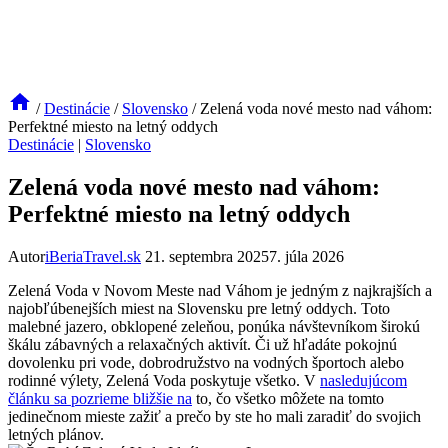
/
Destinácie
/
Slovensko
/
Zelená voda nové mesto nad váhom:
Perfektné miesto na letný oddych
Destinácie
|
Slovensko
Zelená voda nové mesto nad váhom:
Perfektné miesto na letný oddych
Autor
iBeriaTravel.sk
21. septembra 2025
7. júla 2026
Zelená Voda v Novom Meste nad Váhom je jedným z najkrajších a
najobľúbenejších miest na Slovensku pre letný oddych. Toto
malebné jazero, obklopené zeleňou, ponúka návštevníkom širokú
škálu zábavných a relaxačných aktivít. Či už hľadáte pokojnú
dovolenku pri vode, dobrodružstvo na vodných športoch alebo
rodinné výlety, Zelená Voda poskytuje všetko. V
nasledujúcom
článku sa pozrieme bližšie na
to, čo všetko môžete na tomto
jedinečnom mieste zažiť a prečo by ste ho mali zaradiť do svojich
letných plánov.