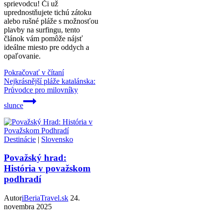
sprievodcu! Či už
uprednostňujete tichú zátoku
alebo rušné pláže s možnosťou
plavby na surfingu, tento
článok vám pomôže nájsť
ideálne miesto pre oddych a
opaľovanie.
Pokračovať v čítaní
Nejkrásnější pláže katalánska:
Průvodce pro milovníky
slunce
Destinácie
|
Slovensko
Považský hrad:
História v považskom
podhradí
Autor
iBeriaTravel.sk
24.
novembra 2025