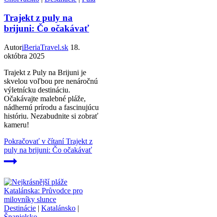
Trajekt z puly na
brijuni: Čo očakávať
Autor
iBeriaTravel.sk
18.
októbra 2025
Trajekt z Puly na Brijuni je
skvelou voľbou pre nenáročnú
výletnícku destináciu.
Očakávajte malebné pláže,
nádhernú prírodu a fascinujúcu
históriu. Nezabudnite si zobrať
kameru!
Pokračovať v čítaní
Trajekt z
puly na brijuni: Čo očakávať
Destinácie
|
Katalánsko
|
Španielsko