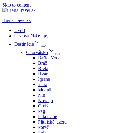
Skip to content
iBeriaTravel.sk
Úvod
Cestovatělské tipy
Destinácie
Chorvátsko
Baška Voda
Brač
Brela
Hvar
Igrane
Istria
Medulin
Nin
Novalja
Omiš
Pag
Pakoštane
Plitvické jazera
Poreč
Pula