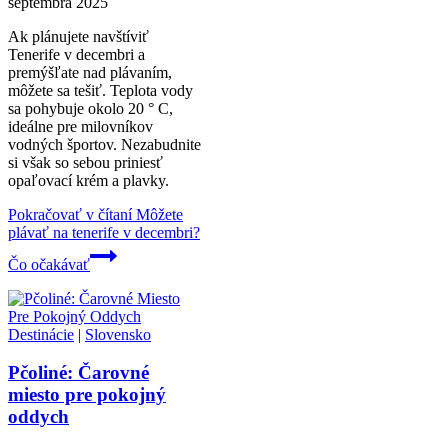
septembra 2025
Ak plánujete navštíviť
Tenerife v decembri a
premýšľate nad plávaním,
môžete sa tešiť. Teplota vody
sa pohybuje okolo 20 ° C,
ideálne pre milovníkov
vodných športov. Nezabudnite
si však so sebou priniesť
opaľovací krém a plavky.
Pokračovať v čítaní
Môžete
plávať na tenerife v decembri?
Čo očakávať
Destinácie
|
Slovensko
Pčoliné: Čarovné
miesto pre pokojný
oddych