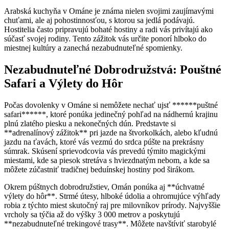
Arabská kuchyňa v Ománe je známa nielen svojimi zaujímavými
chuťami, ale aj pohostinnosťou, s ktorou sa jedlá podávajú.
Hostitelia často pripravujú bohaté hostiny a radi vás privítajú ako
súčasť svojej rodiny. Tento zážitok vás určite ponorí hlboko do
miestnej kultúry a zanechá nezabudnuteľné spomienky.
Nezabudnuteľné Dobrodružstvá: Pouštné
Safari a Výlety do Hôr
Počas dovolenky v Ománe si nemôžete nechať ujsť ******puštné
safari******, ktoré ponúka jedinečný pohľad na nádhernú krajinu
plnú zlatého piesku a nekonečných dún. Predstavte si
**adrenalínový zážitok** pri jazde na štvorkolkách, alebo kľudnú
jazdu na ťavách, ktoré vás vezmú do srdca púšte na prekrásny
súmrak. Skúsení sprievodcovia vás prevedú týmito magickými
miestami, kde sa piesok stretáva s hviezdnatým nebom, a kde sa
môžete zúčastniť tradičnej beduínskej hostiny pod širákom.
Okrem púštnych dobrodružstiev, Omán ponúka aj **úchvatné
výlety do hôr**. Strmé útesy, hlboké údolia a ohromujúce výhľady
robia z týchto miest skutočný raj pre milovníkov prírody. Najvyššie
vrcholy sa týčia až do výšky 3 000 metrov a poskytujú
**nezabudnuteľné trekingové trasy**. Môžete navštíviť starobylé