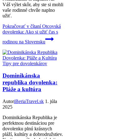
Váš výlet skôr, aby ste si mohli
vaše rodinné chvíle naplno
užiť.
Pokračovať v čítaní
Otcovská
dovolenka: Ako si užiť čas s
rodinou na Slovensku
Tipy pre dovolenkárov
Dominikánska
republika dovolenka:
Pláže a kultúra
Autor
iBeriaTravel.sk
1. júla
2025
Dominikánska Republika je
perfektnou destináciou pre
dovolenku plnú krásnych
pláží, kultúry a dobrodružstiev.