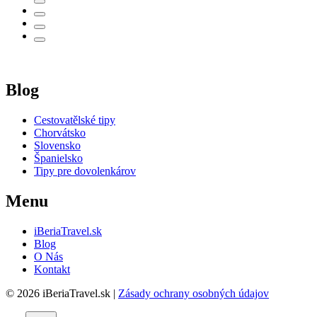
Blog
Cestovatělské tipy
Chorvátsko
Slovensko
Španielsko
Tipy pre dovolenkárov
Menu
iBeriaTravel.sk
Blog
O Nás
Kontakt
© 2026 iBeriaTravel.sk |
Zásady ochrany osobných údajov