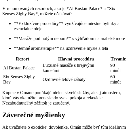
V renomovaných rezortoch, ako je *Al Bustan Palace* a *Six
Senses Zighy Bay*, môžete očakávať:
**Exkluzívne procedúry** využívajúce miestne bylinky a
esenciálne oleje
**Masáže pod holým nebom** s výhľadom na arabské more
**Jemné aromaterapie** na uzdravenie mysle a tela
Rezort
Hlavná procedúra
Trvanie
Luxusné masáže s hrejivými
90
Al Bustan Palace
kameňmi
minút
Six Senses Zighy
60
Ozdravné telové zábaly
Bay
minút
Kúpele v Ománe ponúkajú nielen skvelé služby, ale aj atmosféru,
ktorá vás okamžite prenesie do sveta pokoja a relaxácie.
Nezabudnuteľný zážitok je zaručený.
Záverečné myšlienky
Ak uvažujete o exotickej dovolenke, Omán môže byť tým ideálnym