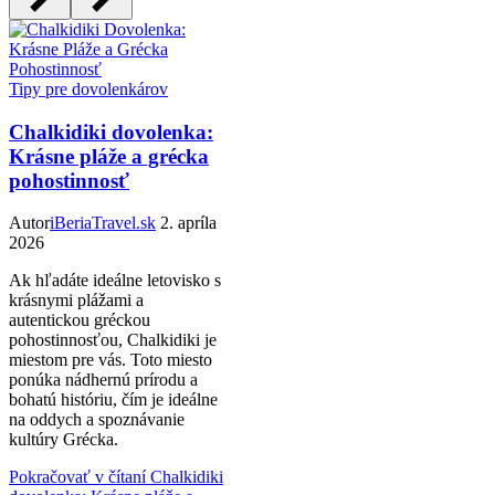
Tipy pre dovolenkárov
Chalkidiki dovolenka:
Krásne pláže a grécka
pohostinnosť
Autor
iBeriaTravel.sk
2. apríla
2026
Ak hľadáte ideálne letovisko s
krásnymi plážami a
autentickou gréckou
pohostinnosťou, Chalkidiki je
miestom pre vás. Toto miesto
ponúka nádhernú prírodu a
bohatú históriu, čím je ideálne
na oddych a spoznávanie
kultúry Grécka.
Pokračovať v čítaní
Chalkidiki