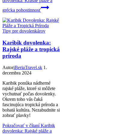
dovolenka: Krásne pláže a
grécka pohostinnosť
Tipy pre dovolenkárov
Karibik dovolenka:
Rajské pláže a tropická
príroda
Autor
iBeriaTravel.sk
1.
decembra 2024
Karibik ponúka nádherné
rajské pláže, ktoré si môžete
vychutnať počas dovolenky.
Okrem toho vás čaká
fascinujúca tropická príroda a
bohatá kultúra. Nezabudnite si
zobrať plavky!
Pokračovať v čítaní
Karibik
dovolenka: Rajské pláže a