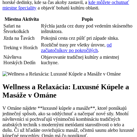
horské dedinky, kde sa čas akoby zastavil, a
kde môžete ochutnať
miestne špeciality
a objaviť bohatú kultúru oblasti.
Miestna Aktivita
Popis
Safari na
Rýchla jazda cez duny pod vedením skúseného
Štvorkolkách
inštruktora.
Jízda na Ťavách
Pokojná cesta cez púšť pri západe slnka.
Rozličné trasy pre všetky úrovne,
od
Treking v Horách
začiatočníkov po pokročilých
.
Návšteva
Objavovanie tradičnej kultúry a miestnej
Horských Dedín
kuchyne.
Wellness a Relaxácia: Luxusné Kúpele a
Masáže v Ománe
V Ománe nájdete **luxusné kúpele a masáže**, ktoré ponúkajú
jedinečný spôsob, ako sa oddýchnuť a načerpať nové sily. Mnohí
návštevníci si pochvaľujú výnimočnú kombináciu tradičných
arabských techník s modernými metódami starostlivosti o telo a
dušu. Či už hľadáte osviežujúcu masáž, očistnú saunu alebo luxusné
kúpeľné procedúry, Omán má čo ponúknuť.