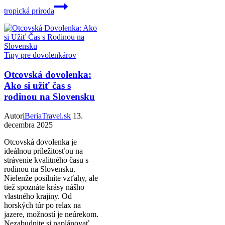
tropická príroda
Tipy pre dovolenkárov
Otcovská dovolenka:
Ako si užiť čas s
rodinou na Slovensku
Autor
iBeriaTravel.sk
13.
decembra 2025
Otcovská dovolenka je
ideálnou príležitosťou na
strávenie kvalitného času s
rodinou na Slovensku.
Nielenže posilníte vzťahy, ale
tiež spoznáte krásy nášho
vlastného krajiny. Od
horských túr po relax na
jazere, možností je neúrekom.
Nezabudnite si naplánovať