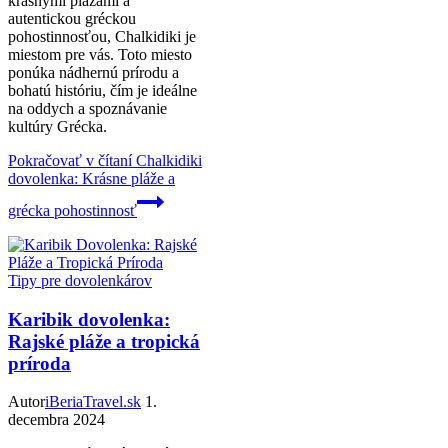
krásnymi plážami a
autentickou gréckou
pohostinnosťou, Chalkidiki je
miestom pre vás. Toto miesto
ponúka nádhernú prírodu a
bohatú históriu, čím je ideálne
na oddych a spoznávanie
kultúry Grécka.
Pokračovať v čítaní
Chalkidiki
dovolenka: Krásne pláže a
grécka pohostinnosť
Tipy pre dovolenkárov
Karibik dovolenka:
Rajské pláže a tropická
príroda
Autor
iBeriaTravel.sk
1.
decembra 2024