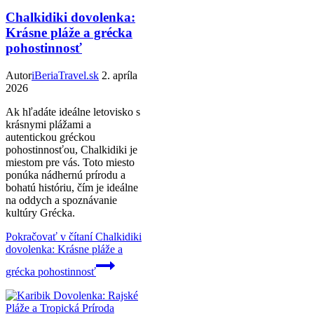
Chalkidiki dovolenka:
Krásne pláže a grécka
pohostinnosť
Autor
iBeriaTravel.sk
2. apríla
2026
Ak hľadáte ideálne letovisko s
krásnymi plážami a
autentickou gréckou
pohostinnosťou, Chalkidiki je
miestom pre vás. Toto miesto
ponúka nádhernú prírodu a
bohatú históriu, čím je ideálne
na oddych a spoznávanie
kultúry Grécka.
Pokračovať v čítaní
Chalkidiki
dovolenka: Krásne pláže a
grécka pohostinnosť