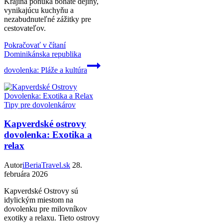
Krajina ponúka bohaté dejiny,
vynikajúcu kuchyňu a
nezabudnuteľné zážitky pre
cestovateľov.
Pokračovať v čítaní
Dominikánska republika
dovolenka: Pláže a kultúra
Tipy pre dovolenkárov
Kapverdské ostrovy
dovolenka: Exotika a
relax
Autor
iBeriaTravel.sk
28.
februára 2026
Kapverdské Ostrovy sú
idylickým miestom na
dovolenku pre milovníkov
exotiky a relaxu. Tieto ostrovy