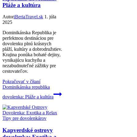
Pláže a kultúra
Autor
iBeriaTravel.sk
1. júla
2025
Dominikánska Republika je
perfektnou destináciou pre
dovolenku plnú krásnych
pláží, kultúry a dobrodružstiev.
Krajina ponúka bohaté dejiny,
vynikajúcu kuchyňu a
nezabudnuteľné zážitky pre
cestovateľov.
Pokračovať v čítaní
Dominikánska republika
dovolenka: Pláže a kultúra
Tipy pre dovolenkárov
Kapverdské ostrovy
dovolenka: Exotika a