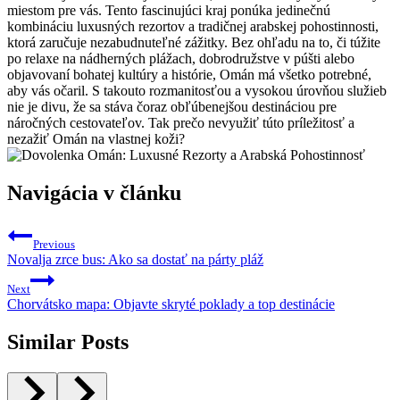
miestom pre vás. Tento fascinujúci kraj ponúka jedinečnú
kombináciu luxusných rezortov a tradičnej arabskej pohostinnosti,
ktorá zaručuje nezabudnuteľné zážitky. Bez ohľadu na to, či túžite
po relaxe na nádherných plážach, dobrodružstve v púšti alebo
objavovaní bohatej kultúry a histórie, Omán má všetko potrebné,
aby vás očaril. S takouto rozmanitosťou a vysokou úrovňou služieb
nie je divu, že sa stáva čoraz obľúbenejšou destináciou pre
náročných cestovateľov. Tak prečo nevyužiť túto príležitosť a
nezažiť Omán na vlastnej koži?
Navigácia v článku
Previous
Novalja zrce bus: Ako sa dostať na párty pláž
Next
Chorvátsko mapa: Objavte skryté poklady a top destinácie
Similar Posts