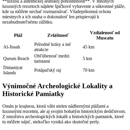
**luxusu a autentickej arabskej pohostinnosti**. V mnohých
luxusných rezortoch nájdete špičkové vybavenie a súkromné pláže,
kde sa môžete nechať rozmaznávať. Všadeprítomná ochota
miestnych a ich snaha o dokonalosť len prispievajú k
nezabudnuteľnému zážitku.
Vzdialenosť od
Pláž
Zvláštnosť
Muscatu
Prírodné krásy a iné
Al-Jissah
45 km
atrakcie
Obľúbenosť medzi
Qurum Beach
5 km
turistami
Dimaniyat
Potápačský raj
70 km
Islands
Výnimočné Archeologické Lokality a
Historické Pamiatky
Omán je krajinou, ktorá vábi nielen nádhernými plážami a
luxusnými rezortmi, ale aj svojim bohatým historickým dedičstvom.
Z množstva archeologických lokalít a historických pamiatok, ktoré
tu môžete nájsť, niekoľko vyniká ako skutočné perly.