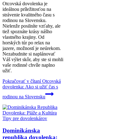
Otcovská dovolenka je
ideálnou príležitosťou na
strávenie kvalitného času s
rodinou na Slovensku.
Nielenže posilníte vzťahy, ale
tiež spoznáte krásy nášho
vlastného krajiny. Od
horských túr po relax na
jazere, možností je neúrekom.
Nezabudnite si naplánovať
Váš výlet skôr, aby ste si mohli
vaše rodinné chvíle naplno
užiť.
Pokračovať v čítaní
Otcovská
dovolenka: Ako si užiť čas s
rodinou na Slovensku
Tipy pre dovolenkárov
Dominikánska
republika dovolenka: