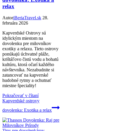
relax
Autor
iBeriaTravel.sk
28.
februára 2026
Kapverdské Ostrovy sú
idylickým miestom na
dovolenku pre milovníkov
exotiky a relaxu. Tieto ostrovy
ponúkajú úchvatné pláže,
krištáľovo čistú vodu a bohatú
kultúru, ktorá očarí každého
návštevníka. Nezabudnite si
zatancovať na kapverské
hudobné rytmy a ochutnať
miestne špeciality!
Pokračovať v čítaní
Kapverdské ostrovy
dovolenka: Exotika a relax
Tipy pre dovolenkárov