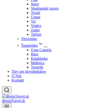
Selce
Skadranské jazero
Trogir
Umag
Vir
Vodice
Zadar
Tučepi
Slovensko
Španielsko
Gran Canaria
Ibiza
Katalánsko
Mallorca
Tenerife
Tipy pre dovolenkárov
O Nás
Kontakt
iBeriaTravel.sk