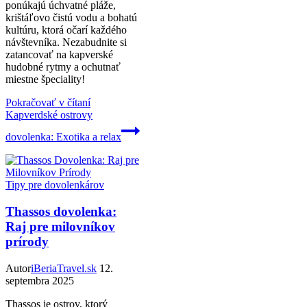
ponúkajú úchvatné pláže,
krištáľovo čistú vodu a bohatú
kultúru, ktorá očarí každého
návštevníka. Nezabudnite si
zatancovať na kapverské
hudobné rytmy a ochutnať
miestne špeciality!
Pokračovať v čítaní
Kapverdské ostrovy
dovolenka: Exotika a relax
Tipy pre dovolenkárov
Thassos dovolenka:
Raj pre milovníkov
prírody
Autor
iBeriaTravel.sk
12.
septembra 2025
Thassos je ostrov, ktorý