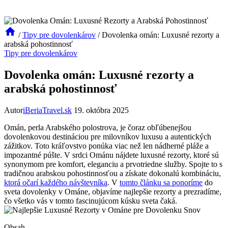
/
Tipy pre dovolenkárov
/
Dovolenka omán: Luxusné rezorty a
arabská pohostinnosť
Tipy pre dovolenkárov
Dovolenka omán: Luxusné rezorty a
arabská pohostinnosť
Autor
iBeriaTravel.sk
19. októbra 2025
Omán, perla Arabského polostrova, je čoraz obľúbenejšou
dovolenkovou destináciou pre milovníkov luxusu a autentických
zážitkov. Toto kráľovstvo ponúka viac než len nádherné pláže a
impozantné púšte. V srdci Ománu nájdete luxusné rezorty, ktoré sú
synonymom pre komfort, eleganciu a prvotriedne služby. Spojte to s
tradičnou arabskou pohostinnosťou a získate dokonalú kombináciu,
ktorá očarí každého návštevníka
. V
tomto článku sa ponoríme
do
sveta dovolenky v Ománe, objavíme najlepšie rezorty a prezradíme,
čo všetko vás v tomto fascinujúcom kúsku sveta čaká.
Obsah