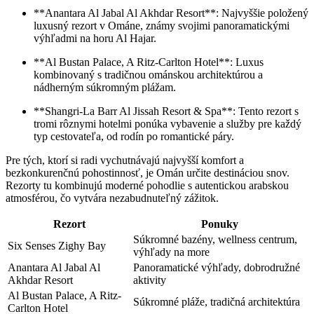
**Anantara Al Jabal Al Akhdar Resort**: Najvyššie položený
luxusný rezort v Ománe, známy svojimi panoramatickými
výhľadmi na horu Al Hajar.
**Al Bustan Palace, A Ritz-Carlton Hotel**: Luxus
kombinovaný s tradičnou ománskou architektúrou a
nádherným súkromným plážam.
**Shangri-La Barr Al Jissah Resort & Spa**: Tento rezort s
tromi rôznymi hotelmi ponúka vybavenie a služby pre každý
typ cestovateľa, od rodín po romantické páry.
Pre tých, ktorí si radi vychutnávajú najvyšší komfort a
bezkonkurenčnú pohostinnosť, je Omán určite destináciou snov.
Rezorty tu kombinujú moderné pohodlie s autentickou arabskou
atmosférou, čo vytvára nezabudnuteľný zážitok.
Rezort
Ponuky
Súkromné bazény, wellness centrum,
Six Senses Zighy Bay
výhľady na more
Anantara Al Jabal Al
Panoramatické výhľady, dobrodružné
Akhdar Resort
aktivity
Al Bustan Palace, A Ritz-
Súkromné pláže, tradičná architektúra
Carlton Hotel