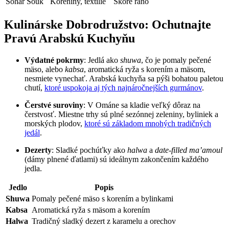
Sohar Souk
Koreniny, textílie
Skoré ráno
Kulinárske Dobrodružstvo: Ochutnajte
Pravú Arabskú Kuchyňu
Výdatné pokrmy
: Jedlá ako
shuwa
, čo je pomaly pečené
mäso, alebo
kabsa
, aromatická ryža s korením a mäsom,
nesmiete vynechať. Arabská kuchyňa sa pýši bohatou paletou
chutí,
ktoré uspokoja aj tých najnáročnejších gurmánov
.
Čerstvé suroviny
: V Ománe sa kladie veľký dôraz na
čerstvosť. Miestne trhy sú plné sezónnej zeleniny, byliniek a
morských plodov,
ktoré sú základom mnohých tradičných
jedál
.
Dezerty
: Sladké pochúťky ako
halwa
a
date-filled ma’amoul
(dámy plnené ďatlami) sú ideálnym zakončením každého
jedla.
Jedlo
Popis
Shuwa
Pomaly pečené mäso s korením a bylinkami
Kabsa
Aromatická ryža s mäsom a korením
Halwa
Tradičný sladký dezert z karamelu a orechov