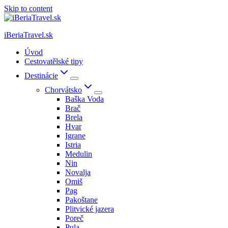
Skip to content
iBeriaTravel.sk
Úvod
Cestovatělské tipy
Destinácie
Chorvátsko
Baška Voda
Brač
Brela
Hvar
Igrane
Istria
Medulin
Nin
Novalja
Omiš
Pag
Pakoštane
Plitvické jazera
Poreč
Pula