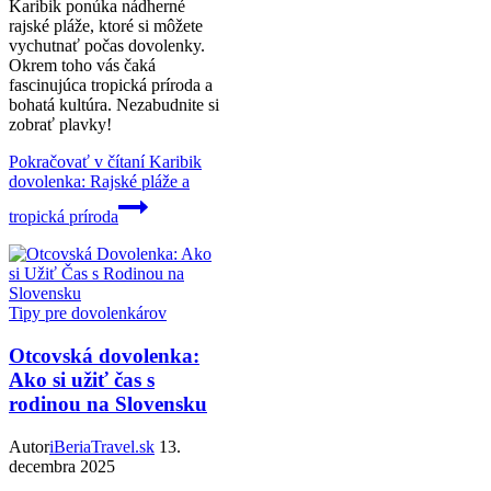
Karibik ponúka nádherné
rajské pláže, ktoré si môžete
vychutnať počas dovolenky.
Okrem toho vás čaká
fascinujúca tropická príroda a
bohatá kultúra. Nezabudnite si
zobrať plavky!
Pokračovať v čítaní
Karibik
dovolenka: Rajské pláže a
tropická príroda
Tipy pre dovolenkárov
Otcovská dovolenka:
Ako si užiť čas s
rodinou na Slovensku
Autor
iBeriaTravel.sk
13.
decembra 2025