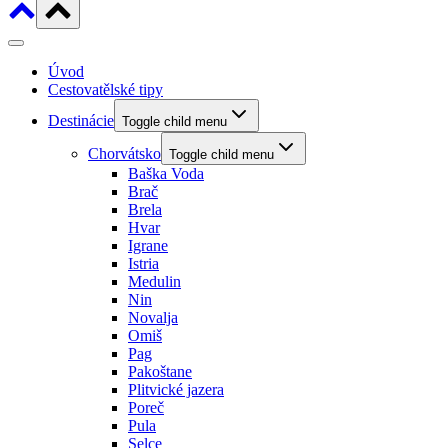
Úvod
Cestovatělské tipy
Destinácie
Toggle child menu
Chorvátsko
Toggle child menu
Baška Voda
Brač
Brela
Hvar
Igrane
Istria
Medulin
Nin
Novalja
Omiš
Pag
Pakoštane
Plitvické jazera
Poreč
Pula
Selce