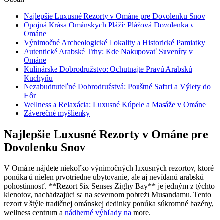
Najlepšie Luxusné Rezorty v Ománe pre Dovolenku Snov
Opojná Krása Ománskych Pláží: Plážová Dovolenka v
Ománe
Výnimočné Archeologické Lokality a Historické Pamiatky
Autentické Arabské Trhy: Kde Nakupovať Suveníry v
Ománe
Kulinárske Dobrodružstvo: Ochutnajte Pravú Arabskú
Kuchyňu
Nezabudnuteľné Dobrodružstvá: Pouštné Safari a Výlety do
Hôr
Wellness a Relaxácia: Luxusné Kúpele a Masáže v Ománe
Záverečné myšlienky
Najlepšie Luxusné Rezorty v Ománe pre
Dovolenku Snov
V Ománe nájdete niekoľko výnimočných luxusných rezortov, ktoré
ponúkajú nielen prvotriedne ubytovanie, ale aj nevídanú arabskú
pohostinnosť. **Rezort Six Senses Zighy Bay** je jedným z týchto
klenotov, nachádzajúci sa na severnom pobreží Musandamu. Tento
rezort v štýle tradičnej ománskej dedinky ponúka súkromné bazény,
wellness centrum a
nádherné výhľady na
more.