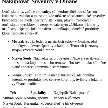
Nakupovať Suveníry v Ománe
Ománske trhy, známe ako
súky
, sú neodmysliteľnou súčasťou
kultúrneho zážitku a miestom, kde môžete nájsť autentické suveníry.
Prechádzať sa medzi pestrými stánkami, plnými tradičných
ománskych výrobkov, je neopakovateľným zážitkom. Tieto trhy
majú svoju špecifickú atmosféru a ponúkajú jedinečné produkty,
ktoré nesmiete zmeškať.
Mutrah Souk
: Jeden z najstarších súkov v Ománe, plný
tradičných odevov, šperkov a kadidla. Tento trh je známy
svojou zmesou vôní a farieb.
Nizwa Souk
: Nachádza sa pri pevnosti Nizwa a je skvelým
miestom na kúpu miestneho remeselného tovaru, ako sú ručne
tkané koberce, keramika a starožitnosti.
Sohar Souk
: Tento trh je menej turistický, ale ponúka
autentické produkty ako čerstvé koreniny, bylinky a lokálne
vyrábané textílie.
Trh
Špeciality
Najlepšie Nakupovať
Mutrah Souk
Kadidlo, šperky
Večery a víkendy
Nizwa Souk
Keramika, koberce
Keď je trh otvorený