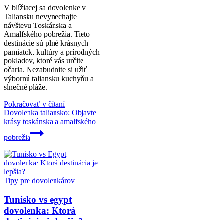
V blížiacej sa dovolenke v
Taliansku nevynechajte
návštevu Toskánska a
Amalfského pobrežia. Tieto
destinácie sú plné krásnych
pamiatok, kultúry a prírodných
pokladov, ktoré vás určite
očaria. Nezabudnite si užiť
výbornú taliansku kuchyňu a
slnečné pláže.
Pokračovať v čítaní
Dovolenka taliansko: Objavte
krásy toskánska a amalfského
pobrežia
Tipy pre dovolenkárov
Tunisko vs egypt
dovolenka: Ktorá