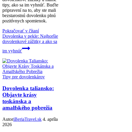
tipy, ako sa im vyhnúť. Buďte
pripravení na to, aby ste mali
bezstarostnú dovolenku plnú
pozitívnych spomienok.
Pokračovať v čítaní
Dovolenka v pekle: Najhoršie
dovolenkové zážitky a ako sa
im vyhnúť
Tipy pre dovolenkárov
Dovolenka taliansko:
Objavte krásy
toskánska a
amalfského pobrežia
Autor
iBeriaTravel.sk
4. apríla
2026