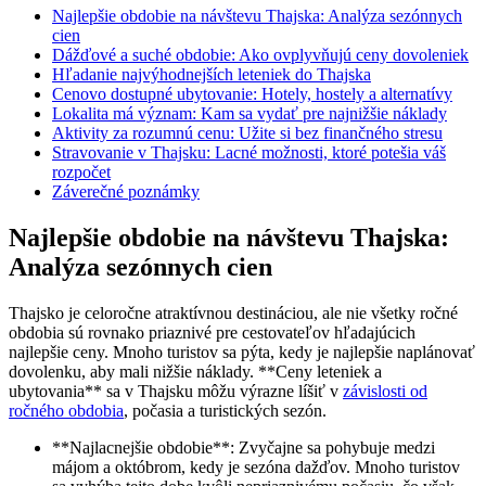
Najlepšie obdobie na návštevu Thajska: Analýza sezónnych
cien
Dážďové a suché obdobie: Ako ovplyvňujú ceny dovoleniek
Hľadanie najvýhodnejších leteniek do Thajska
Cenovo dostupné ubytovanie: Hotely, hostely a alternatívy
Lokalita má význam: Kam sa vydať pre najnižšie náklady
Aktivity za rozumnú cenu: Užite si bez finančného stresu
Stravovanie v Thajsku: Lacné možnosti, ktoré potešia váš
rozpočet
Záverečné poznámky
Najlepšie obdobie na návštevu Thajska:
Analýza sezónnych cien
Thajsko je celoročne atraktívnou destináciou, ale nie všetky ročné
obdobia sú rovnako priaznivé pre cestovateľov hľadajúcich
najlepšie ceny. Mnoho turistov sa pýta, kedy je najlepšie naplánovať
dovolenku, aby mali nižšie náklady. **Ceny leteniek a
ubytovania** sa v Thajsku môžu výrazne líšiť v
závislosti od
ročného obdobia
, počasia a turistických sezón.
**Najlacnejšie obdobie**: Zvyčajne sa pohybuje medzi
májom a októbrom, kedy je sezóna dažďov. Mnoho turistov