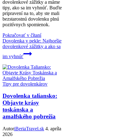
dovolenkové zážitky a máme
tipy, ako sa im vyhnúť. Buďte
pripravení na to, aby ste mali
bezstarostnú dovolenku plnú
pozitívnych spomienok.
Pokračovať v čítaní
Dovolenka v pekle: Najhoršie
dovolenkové zážitky a ako sa
im vyhnúť
Tipy pre dovolenkárov
Dovolenka taliansko:
Objavte krásy
toskánska a
amalfského pobrežia
Autor
iBeriaTravel.sk
4. apríla
2026