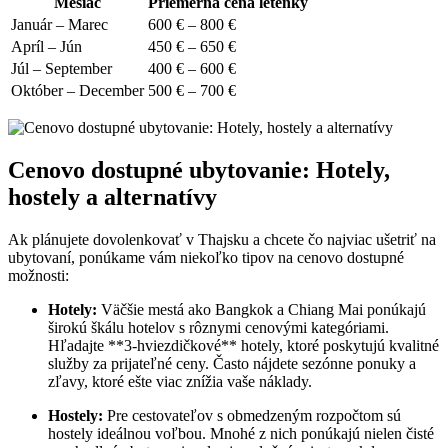
Mesiac
Priemerná cena letenky
Január – Marec
600 € – 800 €
Apríl – Jún
450 € – 650 €
Júl – September
400 € – 600 €
Október – December
500 € – 700 €
Cenovo dostupné ubytovanie: Hotely,
hostely a alternatívy
Ak plánujete dovolenkovať v Thajsku a chcete čo najviac ušetriť na
ubytovaní, ponúkame vám niekoľko tipov na cenovo dostupné
možnosti:
Hotely:
Väčšie mestá ako Bangkok a Chiang Mai ponúkajú
širokú škálu hotelov s rôznymi cenovými kategóriami.
Hľadajte **3-hviezdičkové** hotely, ktoré poskytujú kvalitné
služby za prijateľné ceny. Často nájdete sezónne ponuky a
zľavy, ktoré ešte viac znížia vaše náklady.
Hostely:
Pre cestovateľov s obmedzeným rozpočtom sú
hostely ideálnou voľbou. Mnohé z nich ponúkajú nielen čisté