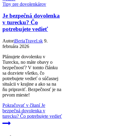
Tipy pre dovolenkárov
Je bezpečná dovolenka
v turecku? Čo
potrebujete vedieť
Autor
iBeriaTravel.sk
9.
februára 2026
Plánujete dovolenku v
Turecku, no máte obavy o
bezpečnosť? V tomto článku
sa dozviete všetko, čo
potrebujete vedieť o súčasnej
situácii v krajine a ako sa na
ňu pripraviť. Bezpečnosť je na
prvom mieste!
Pokračovať v čítaní
Je
bezpečná dovolenka v
turecku? Čo potrebujete vedieť