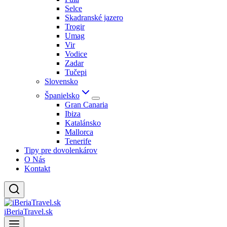
Selce
Skadranské jazero
Trogir
Umag
Vir
Vodice
Zadar
Tučepi
Slovensko
Španielsko
Gran Canaria
Ibiza
Katalánsko
Mallorca
Tenerife
Tipy pre dovolenkárov
O Nás
Kontakt
iBeriaTravel.sk