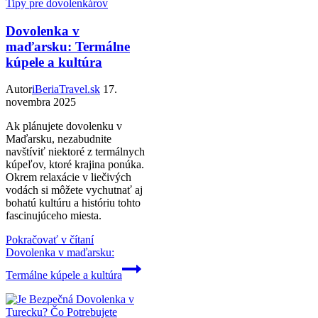
Tipy pre dovolenkárov
Dovolenka v
maďarsku: Termálne
kúpele a kultúra
Autor
iBeriaTravel.sk
17.
novembra 2025
Ak plánujete dovolenku v
Maďarsku, nezabudnite
navštíviť niektoré z termálnych
kúpeľov, ktoré krajina ponúka.
Okrem relaxácie v liečivých
vodách si môžete vychutnať aj
bohatú kultúru a históriu tohto
fascinujúceho miesta.
Pokračovať v čítaní
Dovolenka v maďarsku:
Termálne kúpele a kultúra