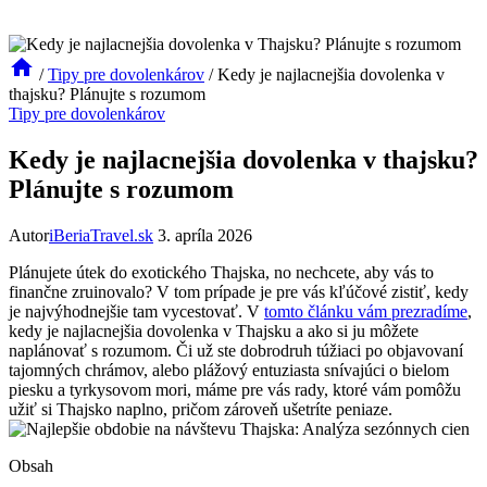
/
Tipy pre dovolenkárov
/
Kedy je najlacnejšia dovolenka v
thajsku? Plánujte s rozumom
Tipy pre dovolenkárov
Kedy je najlacnejšia dovolenka v thajsku?
Plánujte s rozumom
Autor
iBeriaTravel.sk
3. apríla 2026
Plánujete útek do exotického Thajska, no nechcete, aby vás to
finančne zruinovalo? V tom prípade je pre vás kľúčové zistiť, kedy
je najvýhodnejšie tam vycestovať. V
tomto článku vám prezradíme
,
kedy je najlacnejšia dovolenka v Thajsku a ako si ju môžete
naplánovať s rozumom. Či už ste dobrodruh túžiaci po objavovaní
tajomných chrámov, alebo plážový entuziasta snívajúci o bielom
piesku a tyrkysovom mori, máme pre vás rady, ktoré vám pomôžu
užiť si Thajsko naplno, pričom zároveň ušetríte peniaze.
Obsah