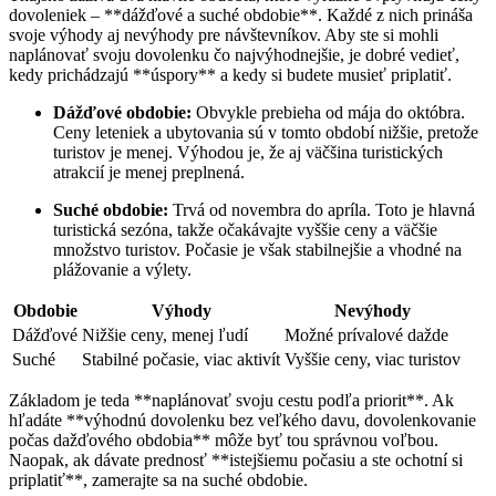
dovoleniek – **dážďové a suché obdobie**. Každé z nich prináša
svoje výhody aj nevýhody pre návštevníkov. Aby ste si mohli
naplánovať svoju dovolenku čo najvýhodnejšie, je dobré vedieť,
kedy prichádzajú **úspory** a kedy si budete musieť priplatiť.
Dážďové obdobie:
Obvykle prebieha od mája do októbra.
Ceny leteniek a ubytovania sú v tomto období nižšie, pretože
turistov je menej. Výhodou je, že aj väčšina turistických
atrakcií je menej preplnená.
Suché obdobie:
Trvá od novembra do apríla. Toto je hlavná
turistická sezóna, takže očakávajte vyššie ceny a väčšie
množstvo turistov. Počasie je však stabilnejšie a vhodné na
plážovanie a výlety.
Obdobie
Výhody
Nevýhody
Dážďové
Nižšie ceny, menej ľudí
Možné prívalové dažde
Suché
Stabilné počasie, viac aktivít
Vyššie ceny, viac turistov
Základom je teda **naplánovať svoju cestu podľa priorit**. Ak
hľadáte **výhodnú dovolenku bez veľkého davu, dovolenkovanie
počas dažďového obdobia** môže byť tou správnou voľbou.
Naopak, ak dávate prednosť **istejšiemu počasiu a ste ochotní si
priplatiť**, zamerajte sa na suché obdobie.