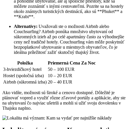
a pohodlné ubytovanie, ale aj spoločné priestory, kde sa
môžete zoznámiť s inými cestovateľmi. Pozrite sa na hostely
okolo známych turistických destinácií, ako sú **Phuket** a
**Krabi**.
Alternatívy:
Uvažovali ste o možnosti Airbnb alebo
Couchsurfing? Airbnb ponúka množstvo ubytovaní od
súkromných izieb až po celé apartmány často za výhodnejšie
ceny než tradičné hotely. Couchsurfing vám môže poskytnúť
bezpoplatkové ubytovanie u miestnych obyvateľov, čo je
ideálna príležitosť zažiť skutočný thajský život.
Položka
Priemerná Cena Za Noc
3-hviezdičkový hotel
50 – 100 EUR
Hostel (spoločná izba)
10 – 20 EUR
Airbnb (súkromná izba)
20 – 40 EUR
Ako vidíte, možnosti sú široké a cenovo dostupné. Dôležité je
plánovať vopred a využiť rôzne zľavové portály a aplikácie, aby ste
na ubytovaní čo najviac ušetrili a mohli si užiť svoju dovolenku v
Thajsku naplno.