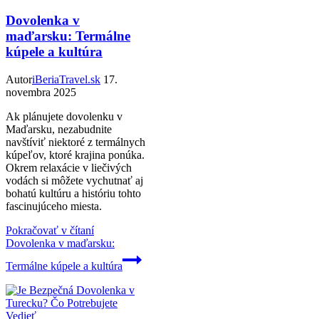
Dovolenka v
maďarsku: Termálne
kúpele a kultúra
Autor
iBeriaTravel.sk
17.
novembra 2025
Ak plánujete dovolenku v
Maďarsku, nezabudnite
navštíviť niektoré z termálnych
kúpeľov, ktoré krajina ponúka.
Okrem relaxácie v liečivých
vodách si môžete vychutnať aj
bohatú kultúru a históriu tohto
fascinujúceho miesta.
Pokračovať v čítaní
Dovolenka v maďarsku:
Termálne kúpele a kultúra