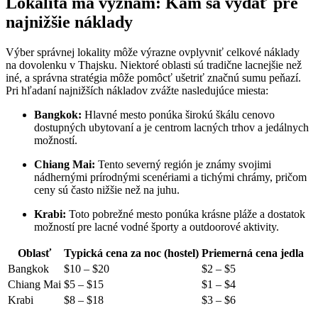
Lokalita má význam: Kam sa vydať pre
najnižšie náklady
Výber správnej lokality môže výrazne ovplyvniť celkové náklady
na dovolenku v Thajsku. Niektoré oblasti sú tradične lacnejšie než
iné, a správna stratégia môže pomôcť ušetriť značnú sumu peňazí.
Pri hľadaní najnižších nákladov zvážte nasledujúce miesta:
Bangkok:
Hlavné mesto ponúka širokú škálu cenovo
dostupných ubytovaní a je centrom lacných trhov a jedálnych
možností.
Chiang Mai:
Tento severný región je známy svojimi
nádhernými prírodnými scenériami a tichými chrámy, pričom
ceny sú často nižšie než na juhu.
Krabi:
Toto pobrežné mesto ponúka krásne pláže a dostatok
možností pre lacné vodné športy a outdoorové aktivity.
Oblasť
Typická cena za noc (hostel)
Priemerná cena jedla
Bangkok
$10 – $20
$2 – $5
Chiang Mai
$5 – $15
$1 – $4
Krabi
$8 – $18
$3 – $6