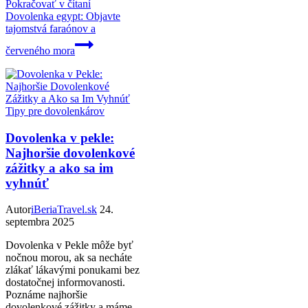
Pokračovať v čítaní
Dovolenka egypt: Objavte
tajomstvá faraónov a
červeného mora
Tipy pre dovolenkárov
Dovolenka v pekle:
Najhoršie dovolenkové
zážitky a ako sa im
vyhnúť
Autor
iBeriaTravel.sk
24.
septembra 2025
Dovolenka v Pekle môže byť
nočnou morou, ak sa necháte
zlákať lákavými ponukami bez
dostatočnej informovanosti.
Poznáme najhoršie
dovolenkové zážitky a máme