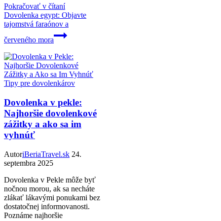
Pokračovať v čítaní
Dovolenka egypt: Objavte
tajomstvá faraónov a
červeného mora
Tipy pre dovolenkárov
Dovolenka v pekle:
Najhoršie dovolenkové
zážitky a ako sa im
vyhnúť
Autor
iBeriaTravel.sk
24.
septembra 2025
Dovolenka v Pekle môže byť
nočnou morou, ak sa necháte
zlákať lákavými ponukami bez
dostatočnej informovanosti.
Poznáme najhoršie