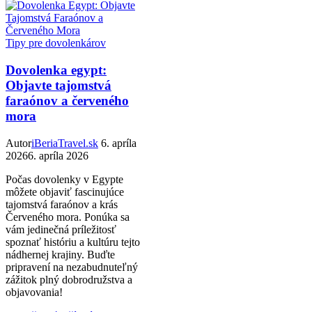
Tipy pre dovolenkárov
Dovolenka egypt:
Objavte tajomstvá
faraónov a červeného
mora
Autor
iBeriaTravel.sk
6. apríla
2026
6. apríla 2026
Počas dovolenky v Egypte
môžete objaviť fascinujúce
tajomstvá faraónov a krás
Červeného mora. Ponúka sa
vám jedinečná príležitosť
spoznať históriu a kultúru tejto
nádhernej krajiny. Buďte
pripravení na nezabudnuteľný
zážitok plný dobrodružstva a
objavovania!