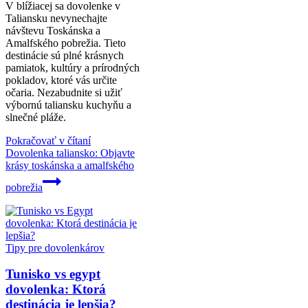
V blížiacej sa dovolenke v
Taliansku nevynechajte
návštevu Toskánska a
Amalfského pobrežia. Tieto
destinácie sú plné krásnych
pamiatok, kultúry a prírodných
pokladov, ktoré vás určite
očaria. Nezabudnite si užiť
výbornú taliansku kuchyňu a
slnečné pláže.
Pokračovať v čítaní
Dovolenka taliansko: Objavte
krásy toskánska a amalfského
pobrežia
Tipy pre dovolenkárov
Tunisko vs egypt
dovolenka: Ktorá
destinácia je lepšia?