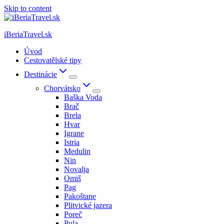
Skip to content
iBeriaTravel.sk
Úvod
Cestovatělské tipy
Destinácie
Chorvátsko
Baška Voda
Brač
Brela
Hvar
Igrane
Istria
Medulin
Nin
Novalja
Omiš
Pag
Pakoštane
Plitvické jazera
Poreč
Pula