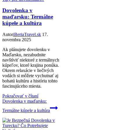
Dovolenka v
maďarsku: Termálne
kúpele a kultúra
Autor
iBeriaTravel.sk
17.
novembra 2025
Ak plánujete dovolenku v
Maďarsku, nezabudnite
navštíviť niektoré z termálnych
kúpeľov, ktoré krajina ponúka.
Okrem relaxácie v liečivých
vodách si môžete vychutnať aj
bohatú kultúru a históriu tohto
fascinujúceho miesta.
Pokračovať v čítaní
Dovolenka v maďarsku:
Termálne kúpele a kultúra