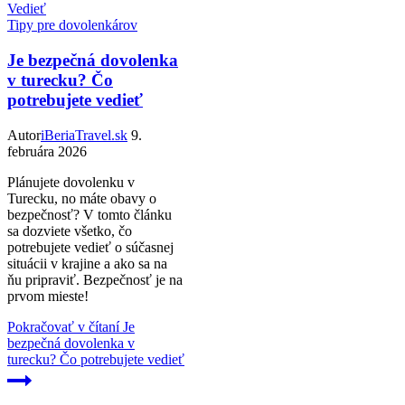
Tipy pre dovolenkárov
Je bezpečná dovolenka
v turecku? Čo
potrebujete vedieť
Autor
iBeriaTravel.sk
9.
februára 2026
Plánujete dovolenku v
Turecku, no máte obavy o
bezpečnosť? V tomto článku
sa dozviete všetko, čo
potrebujete vedieť o súčasnej
situácii v krajine a ako sa na
ňu pripraviť. Bezpečnosť je na
prvom mieste!
Pokračovať v čítaní
Je
bezpečná dovolenka v
turecku? Čo potrebujete vedieť