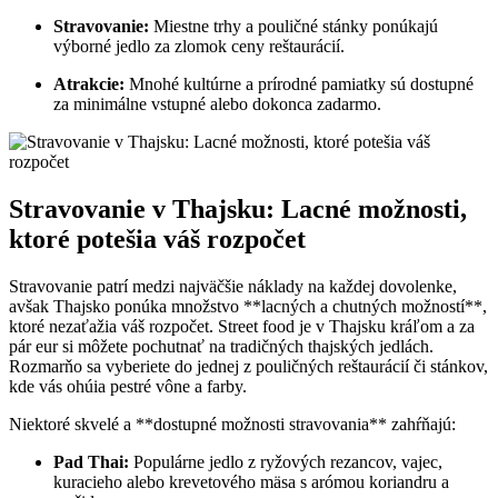
Stravovanie:
Miestne trhy a pouličné stánky ponúkajú
výborné jedlo za zlomok ceny reštaurácií.
Atrakcie:
Mnohé kultúrne a prírodné pamiatky sú dostupné
za minimálne vstupné alebo dokonca zadarmo.
Stravovanie v Thajsku: Lacné možnosti,
ktoré potešia váš rozpočet
Stravovanie patrí medzi najväčšie náklady na každej dovolenke,
avšak Thajsko ponúka množstvo **lacných a chutných možností**,
ktoré nezaťažia váš rozpočet. Street food je v Thajsku kráľom a za
pár eur si môžete pochutnať na tradičných thajských jedlách.
Rozmarňo sa vyberiete do jednej z pouličných reštaurácií či stánkov,
kde vás ohúia pestré vône a farby.
Niektoré skvelé a **dostupné možnosti stravovania** zahŕňajú:
Pad Thai:
Populárne jedlo z ryžových rezancov, vajec,
kuracieho alebo krevetového mäsa s arómou koriandru a