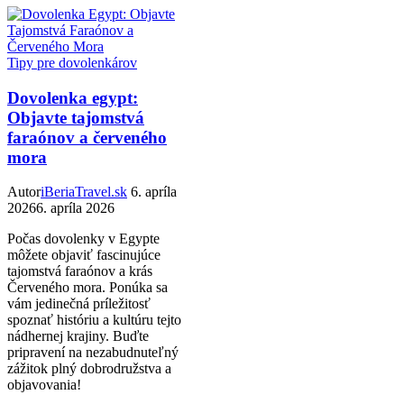
Tipy pre dovolenkárov
Dovolenka egypt:
Objavte tajomstvá
faraónov a červeného
mora
Autor
iBeriaTravel.sk
6. apríla
2026
6. apríla 2026
Počas dovolenky v Egypte
môžete objaviť fascinujúce
tajomstvá faraónov a krás
Červeného mora. Ponúka sa
vám jedinečná príležitosť
spoznať históriu a kultúru tejto
nádhernej krajiny. Buďte
pripravení na nezabudnuteľný
zážitok plný dobrodružstva a
objavovania!