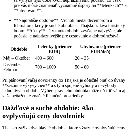
sa vyhýba tejto dobe kvôli nepriaznivému počasiu, čo však
pre vás môže znamenať významné úspory na **letenkách** a
**ubytovaní**.
**Najdrahšie obdobie**: Vrcholí medzi decembrom a
februárom, kedy je suché obdobie a Thajsko zažíva turistický
boom. **Ceny** sú v tomto období zvyčajne najvyššie, ale
počasie je najpriaznivejšie pre cestovanie a dobrodružstvá.
Letenky (priemer
Ubytovanie (priemer
Obdobie
EUR)
EUR/deň)
Máj – Október
400 – 600
20 – 35
December –
700 – 1000
50 – 80
Február
Pri plánovaní vašej dovolenky do Thajska je dôležité brať do úvahy
**sezónne výkyvy cien** a s tým spojené výhody a nevýhody
jednotlivých období. Výber správneho obdobia môže ušetriť vám aj
vaše peňaženke značné finančné prostriedky.
Dážďové a suché obdobie: Ako
ovplyvňujú ceny dovoleniek
Thajsko zažíva dva hlavné obdobia, ktoré výrazne ovplyvňujú ceny