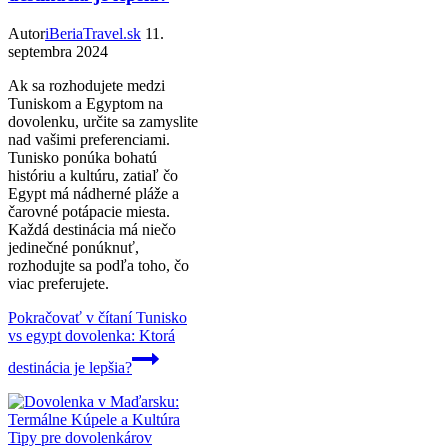
Autor
iBeriaTravel.sk
11.
septembra 2024
Ak sa rozhodujete medzi
Tuniskom a Egyptom na
dovolenku, určite sa zamyslite
nad vašimi preferenciami.
Tunisko ponúka bohatú
históriu a kultúru, zatiaľ čo
Egypt má nádherné pláže a
čarovné potápacie miesta.
Každá destinácia má niečo
jedinečné ponúknuť,
rozhodujte sa podľa toho, čo
viac preferujete.
Pokračovať v čítaní
Tunisko
vs egypt dovolenka: Ktorá
destinácia je lepšia?
Tipy pre dovolenkárov