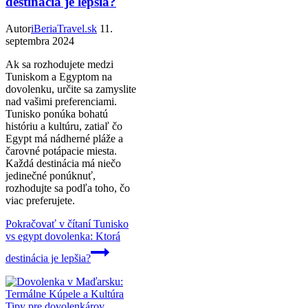
destinácia je lepšia?
Autor
iBeriaTravel.sk
11.
septembra 2024
Ak sa rozhodujete medzi
Tuniskom a Egyptom na
dovolenku, určite sa zamyslite
nad vašimi preferenciami.
Tunisko ponúka bohatú
históriu a kultúru, zatiaľ čo
Egypt má nádherné pláže a
čarovné potápacie miesta.
Každá destinácia má niečo
jedinečné ponúknuť,
rozhodujte sa podľa toho, čo
viac preferujete.
Pokračovať v čítaní
Tunisko
vs egypt dovolenka: Ktorá
destinácia je lepšia?
Tipy pre dovolenkárov