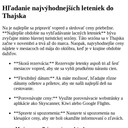
Hľadanie najvýhodnejších leteniek do
Thajska
Na je najlepšie sa pripraviť vopred a sledovať ceny priebežne.
**Najlepšie obdobie na vyhľadávanie lacných leteniek** býva
zvyčajne mimo hlavnej turistickej sezóny. Táto sezóna sa v Thajsku
začne v novembri a trvá až do marca. Naopak, najvyhodnejšie ceny
nájdete v mesiacoch od mája do októbra, keď je v krajine obdobie
dažďov.
**Skorá rezervácia:** Rezervujte letenky aspoň tri až šesť
mesiacov vopred, aby ste sa vyhli prudkému nárastu cien.
**Flexibilný dátum:** Ak máte možnosť, hľadajte rôzne
dátumy odletov a príletov, aby ste našli najlepší deň na
cestovanie.
**Porovnávajte ceny:** Využite porovnávacie webstránky a
aplikácie ako Skyscanner, Kiwi alebo Google Flights.
**Spravte si upozornenia:** Nastavte si upozornenia na
klesajúce ceny, aby ste boli okamžite informovaní o zľavách.