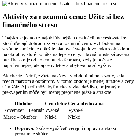
Aktivity za rozumnú cenu: Užite si bez
finančného stresu
Thajsko je jednou z najobľúbenejších destinácií pre cestovateľov,
ktorí hľadajú dobrodružstvo za rozumnú cenu. Vzhľadom na
sezónne variácie je dôležité plánovať svoju dovolenku s ohľadom
na obdobie, ktoré ponúka najlepšie ceny. Hlavná turistická sezóna
pre Thajsko je od novembra do februára, kedy je počasie
najpríjemnejšie, ale aj ceny letov a ubytovania sú vyššie.
Ak chcete ušetriť, zvážte návštevu v období mimo sezóny, teda
medzi marcom a októbrom. V tomto období je menej turistov a ceny
sú nižšie. Aj keď môže byť niekedy viac daždivo, príjemným
prekvapením môže byť menej preplnené pláže a atrakcie.
Obdobie
Cena letov
Cena ubytovania
November – Február
Vysoké
Vysoké
Marec – Október
Nízké
Nízké
Doprava:
Skúste využívať verejnú dopravu alebo si
prenajmite skúter.