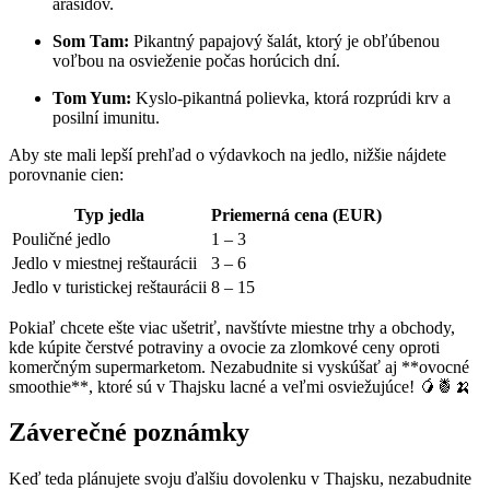
arašidov.
Som Tam:
Pikantný papajový šalát, ktorý je obľúbenou
voľbou na osvieženie počas horúcich dní.
Tom Yum:
Kyslo-pikantná polievka, ktorá rozprúdi krv a
posilní imunitu.
Aby ste mali lepší prehľad o výdavkoch na jedlo, nižšie nájdete
porovnanie cien:
Typ jedla
Priemerná cena (EUR)
Pouličné jedlo
1 – 3
Jedlo v miestnej reštaurácii
3 – 6
Jedlo v turistickej reštaurácii
8 – 15
Pokiaľ chcete ešte viac ušetriť, navštívte miestne trhy a obchody,
kde kúpite čerstvé potraviny a ovocie za zlomkové ceny oproti
komerčným supermarketom. Nezabudnite si vyskúšať aj **ovocné
smoothie**, ktoré sú v Thajsku lacné a veľmi osviežujúce! 🥭🍍🍌
Záverečné poznámky
Keď teda plánujete svoju ďalšiu dovolenku v Thajsku, nezabudnite