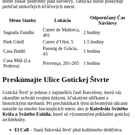
dobré získať podrobný plán návštevy. Tabuľka nižšie poskytuje
prehľad niekoľkých kľúčových miest:
Odporúčaný Čas
Meno Staoby
Lokácia
Návštevy
Carrer de Mallorca,
Sagrada Família
2 hodiny
401
Park Güell
Carrer d’Olot, 5
1.5 hodiny
Passeig de Gràcia,
Casa Batlló
1 hodina
43
Casa Milà (La
Provença, 261-265
1 hodina
Pedrera)
Preskúmajte Ulice Gotickej Štvrte
Gotická Štvrť je jednou z najstarších častí Barcelony, ktorá vás
okamžite uchváti svojimi úzkymi, kľukatými uličkami a
historickými stavbami. Pri prechádzkach tými úchvatnými ulicami
narazíte na mnoho fascinujúcich miest, ako je
Katedrála Svätého
Kríža a Svätého Eulália
, ktoré sú významnými príkladmi gotickej
architektúry.
El Call
– Stará židovská štvrť plná kultúrneho dedičstva.