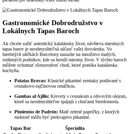
Gastronomické Dobrodružstvo v
Lokálnych Tapas Baroch
Ak chcete zažiť autentický katalánsky život, návšteva miestnych
tapas barov je neodmysliteľná súčasť vašej dovolenky. Vo
farebných uličkách Barcelony narazíte na množstvo malých,
rodinných podnikov, kde sa hemží miestny život. V týchto baroch
môžete ochutnať rôznorodosť chutí, ktoré ponúka katalánska
kuchyňa.
Patatas Bravas:
Klasické pikantné zemiaky podávané s
cesnakovo-rajčinovou omáčkou.
Gambas al Ajillo:
Krevety s cesnakom a olivovým olejom,
ktoré sa neodmysliteľne spájajú s chuťami Stredomoria.
Pimientos de Padrón:
Malé zelené papričky, z ktorých
niektoré môžu byť prekvapivo pikantné.
Tapas Bar
Špecialita