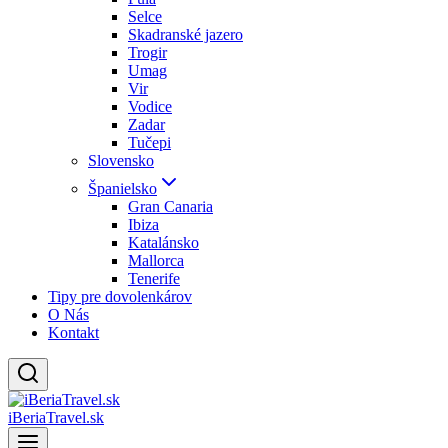
Selce
Skadranské jazero
Trogir
Umag
Vir
Vodice
Zadar
Tučepi
Slovensko
Španielsko
Gran Canaria
Ibiza
Katalánsko
Mallorca
Tenerife
Tipy pre dovolenkárov
O Nás
Kontakt
iBeriaTravel.sk