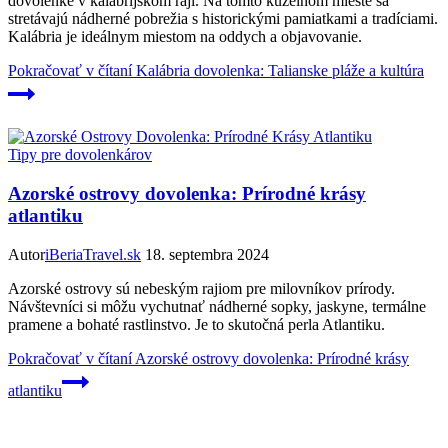
dovolenke v kalábrijskom raji. Na tomto kúzelnom mieste sa
stretávajú nádherné pobrežia s historickými pamiatkami a tradíciami.
Kalábria je ideálnym miestom na oddych a objavovanie.
Pokračovať v čítaní
Kalábria dovolenka: Talianske pláže a kultúra
Tipy pre dovolenkárov
Azorské ostrovy dovolenka: Prírodné krásy
atlantiku
Autor
iBeriaTravel.sk
18. septembra 2024
Azorské ostrovy sú nebeským rajiom pre milovníkov prírody.
Návštevníci si môžu vychutnať nádherné sopky, jaskyne, termálne
pramene a bohaté rastlinstvo. Je to skutočná perla Atlantiku.
Pokračovať v čítaní
Azorské ostrovy dovolenka: Prírodné krásy
atlantiku