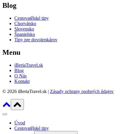
Blog
Cestovatělské tipy
Chorvátsko
Slovensko
Španielsko
Tipy pre dovolenkárov
Menu
iBeriaTravel.sk
Blog
O Nás
Kontakt
© 2026 iBeriaTravel.sk |
Zásady ochrany osobných údajov
Úvod
Cestovatělské tipy