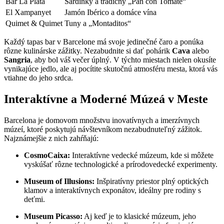
Bar La Plata
Sardinky a tradičný „Pan con Tomate“
El Xampanyet
Jamón Ibérico a domáce vína
Quimet & Quimet
Tuny a „Montaditos“
Každý tapas bar v Barcelone má svoje jedinečné čaro a ponúka
rôzne kulinárske zážitky. Nezabudnite si dať pohárik
Cava
alebo
Sangria
, aby bol váš večer úplný. V týchto miestach nielen okusíte
vynikajúce jedlo, ale aj pocítite skutočnú atmosféru mesta, ktorá vás
vtiahne do jeho srdca.
Interaktívne a Moderné Múzeá v Meste
Barcelona je domovom množstvu inovatívnych a imerzívnych
múzeí, ktoré poskytujú návštevníkom nezabudnuteľný zážitok.
Najznámejšie z nich zahŕňajú:
CosmoCaixa:
Interaktívne vedecké múzeum, kde si môžete
vyskúšať rôzne technologické a prírodovedecké experimenty.
Museum of Illusions:
Inšpiratívny priestor plný optických
klamov a interaktívnych exponátov, ideálny pre rodiny s
deťmi.
Museum Picasso:
Aj keď je to klasické múzeum, jeho