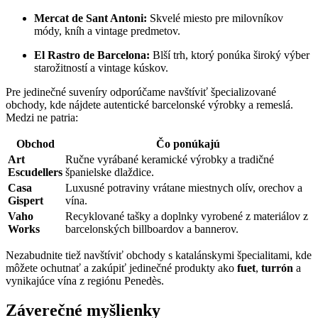
Mercat de Sant Antoni:
Skvelé miesto pre milovníkov
módy, kníh a vintage predmetov.
El Rastro de Barcelona:
Blší trh, ktorý ponúka široký výber
starožitností a vintage kúskov.
Pre jedinečné suveníry odporúčame navštíviť špecializované
obchody, kde nájdete autentické barcelonské výrobky a remeslá.
Medzi ne patria:
Obchod
Čo ponúkajú
Art
Ručne vyrábané keramické výrobky a tradičné
Escudellers
španielske dlaždice.
Casa
Luxusné potraviny vrátane miestnych olív, orechov a
Gispert
vína.
Vaho
Recyklované tašky a doplnky vyrobené z materiálov z
Works
barcelonských billboardov a bannerov.
Nezabudnite tiež navštíviť obchody s katalánskymi špecialitami, kde
môžete ochutnať a zakúpiť jedinečné produkty ako
fuet
,
turrón
a
vynikajúce vína z regiónu Penedès.
Záverečné myšlienky