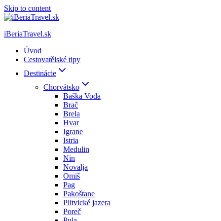
Skip to content
iBeriaTravel.sk
Úvod
Cestovatělské tipy
Destinácie
Chorvátsko
Baška Voda
Brač
Brela
Hvar
Igrane
Istria
Medulin
Nin
Novalja
Omiš
Pag
Pakoštane
Plitvické jazera
Poreč
Pula