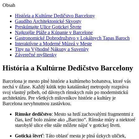
Obsah
História a Kultúrne Dedičstvo Barcelony
Gaudího Architektonické Skvosty
Preskúmajte Ulice Gotickej Štvrte
Najkrajšie Pláže a Kúpanie v Barcelone
Gastronomické Dobrodružstvo v Lokálnych Tapas Baroch
Interaktívne a Moderné Múzeá v Meste
Tipy na Výhodné Nákupy a Suveníry
Záverečné myšlienky
História a Kultúrne Dedičstvo Barcelony
Barcelona je mesto plné histórie a kultúrneho bohatstva, ktoré vás
nechá v úžase. Každý kútik tejto katalánskej metropoly rozpráva
svoj vlastný príbeh, od dávnych rímskych ruín po modernistickú
architektúru. Pre všetkých milovníkov histórie a kultúry je
Barcelona nevyhnutnou zastávkou.
Rímske dedičstvo
: Mesto sa hrdí zachovalými fragmentmi z
čias, keď bolo známe ako „Barcino“. Rímske múry a niektoré
starobylé ulice ešte stále môžete nájsť v gotickej štvrti.
Gotická štvrť
: Táto oblasť mesta je plná úzkych uličiek,