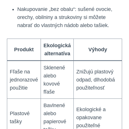
Nakupovanie „bez obalu“: sušené ovocie,
orechy, obilniny a strukoviny si môžete
nabrať do vlastných nádob alebo tašiek.
Ekologická
Produkt
Výhody
alternatíva
Sklenené
Fľaše na
Znižujú plastový
alebo
jednorazové
odpad, dlhodobá
kovové
použitie
použiteľnosť
fľaše
Bavlnené
Ekologické a
Plastové
alebo
opakovane
tašky
papierové
použiteľné