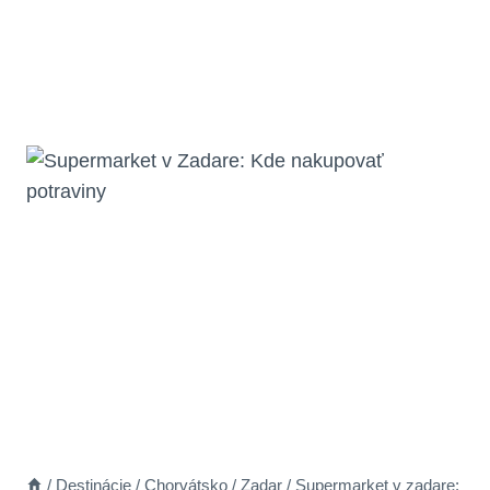
/
Destinácie
/
Chorvátsko
/
Zadar
/
Supermarket v zadare: