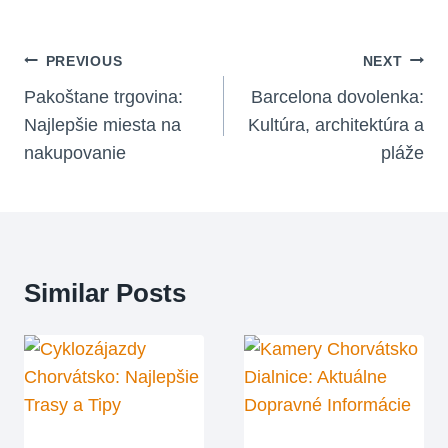
Navigácia
PREVIOUS
NEXT
V
Pakoštane trgovina:
Barcelona dovolenka:
Najlepšie miesta na
Kultúra, architektúra a
Článku
nakupovanie
pláže
Similar Posts