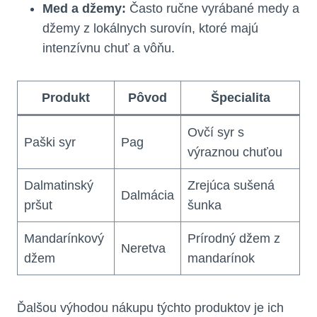
Med a džemy:
Často ručne vyrábané medy a
džemy z lokálnych surovín, ktoré majú
intenzívnu chuť a vôňu.
Produkt
Pôvod
Špecialita
Ovčí syr s
Paški syr
Pag
výraznou chuťou
Dalmatinský
Zrejúca sušená
Dalmácia
pršut
šunka
Mandarínkový
Prírodný džem z
Neretva
džem
mandarínok
Ďalšou výhodou nákupu týchto produktov je ich