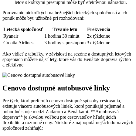
letov s krátkymi prestupmi môže byť efektívnou náhradou.
Porovnanie niekoľkých ⁤najbežnejších leteckých spoločností a ich
ponúk môže byť užitočné pri rozhodovaní:
Letecká spoločnosť
Trvanie letu
Frekvencia
Ryanair
1 hodina​ 30 minút
2x týždenne
Croatia Airlines
3 hodiny s‌ prestupom
3x týždenne
Ako vidieť z tabuľky, v závislosti⁤ na sezóne⁤ a dostupných letových
spojeniach môžete nájsť lety, ktoré​ vás do Benátok dopravia rýchlo
a efektívne.
Cenovo dostupné ‍autobusové linky
Pre tých, ktorí preferujú cenovo dostupné spôsoby cestovania,
existuje viacero autobusových‌ liniek, ktoré ponúkajú príjemné a
pohodlné spoje​ medzi Zadarom a Benátkami. **Autobusová
doprava** je ​skvelou voľbou pre cestovateľov ​hľadajúcich
flexibilitu⁤ a⁤ rozumné ceny. Niektoré z‍ najpopulárnejších dopravných
‌spoločností zahŕňajú: