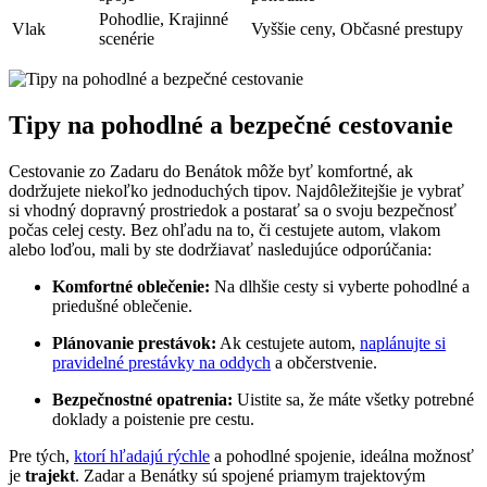
Pohodlie, Krajinné
Vlak
Vyššie ceny, Občasné prestupy
scenérie
Tipy na​ pohodlné a bezpečné cestovanie
Cestovanie zo Zadaru do Benátok môže ⁤byť komfortné, ak
⁤dodržujete niekoľko jednoduchých tipov. ‌Najdôležitejšie je vybrať
si vhodný dopravný prostriedok a postarať sa ‍o⁣ svoju bezpečnosť
počas celej ‍cesty. Bez ohľadu na to, či cestujete ‌autom,⁢ vlakom
alebo loďou, mali by ste ⁤dodržiavať nasledujúce odporúčania:
Komfortné oblečenie:
Na dlhšie cesty si vyberte pohodlné ⁤a
priedušné oblečenie.
Plánovanie prestávok:
Ak ⁢cestujete‌ autom,
naplánujte si
pravidelné prestávky na oddych
a občerstvenie.
Bezpečnostné opatrenia:
Uistite ⁢sa, že‍ máte ⁢všetky potrebné
doklady a poistenie pre cestu.
Pre tých,
ktorí hľadajú rýchle
‍a pohodlné⁢ spojenie, ideálna ​možnosť​
je
trajekt
. Zadar a Benátky sú spojené‌ priamym trajektovým