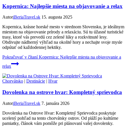
Kopernica: Najlepšie miesta na objavovanie a relax
Autor
iBeriaTravel.sk
15. augusta 2025
Kopernica, krásne horské mesto v strednom Slovensku, je ideálnym
miestom na objavovanie prírody a relaxáciu. Sú tu úžasné turistické
trasy, ktoré vás prevedú cez zelené lúky a rozkvitnuté lesy.
Obdivujte nádherný výhľad na okolité hory a nechajte svoje mysle
odpútať od každodennej hektiky.
Pokračovať v čítaní
Kopernica: Najlepšie miesta na objavovanie a
relax
Chorvátsko
|
Destinácie
|
Hvar
Dovolenka na ostrove hvar: Kompletný sprievodca
Autor
iBeriaTravel.sk
7. januára 2026
Dovolenka na Ostrove Hvar: Kompletný Sprievodca poskytuje
ucelený pohľad na tento chorvátsky ostrov. Od pláží po kultúrne
pamiatky, článok vám pomôže pri plánovaní vašej dovolenky.