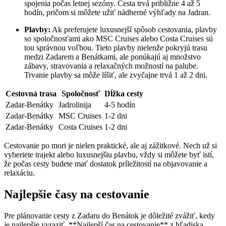
spojenia počas letnej sezóny. Cesta trvá ‍približne 4 až 5
hodín, pričom si môžete užiť nádherné výhľady na Jadran.
Plavby:
Ak ⁢preferujete luxusnejší‍ spôsob⁤ cestovania, plavby
so spoločnosťami⁢ ako MSC ⁣Cruises alebo Costa Cruises sú
tou správnou voľbou. Tieto plavby nielenže pokryjú trasu
medzi Zadarem a Benátkami, ale ponúkajú aj množstvo
zábavy, stravovania a relaxačných možností na palube.‌
Trvanie plavby sa môže líšiť, ale zvyčajne trvá 1⁤ až 2 dni.
Cestovná trasa
Spoločnosť
Dĺžka cesty
Zadar-Benátky
Jadrolinija
4-5 hodín
Zadar-Benátky
MSC ‌Cruises
1-2 dni
Zadar-Benátky
Costa Cruises
1-2 dni
Cestovanie​ po mori ⁣je nielen​ praktické, ale aj zážitkové. Nech už si
vyberiete trajekt alebo⁤ luxusnejšiu plavbu, vždy si⁢ môžete byť istí,
že počas cesty budete mať dostatok príležitostí na objavovanie a
relaxáciu.
Najlepšie⁢ časy ‍na‌ cestovanie
Pre ⁤plánovanie cesty z ‍Zadaru ⁣do Benátok je dôležité zvážiť, kedy
je najlepšie‍ vyraziť. **Najlepší ⁢čas na cestovanie**‍ z hľadiska