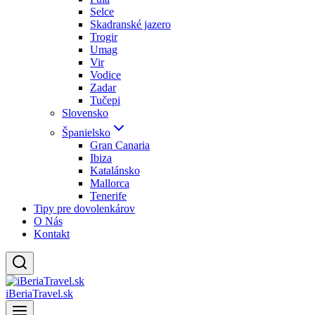
Selce
Skadranské jazero
Trogir
Umag
Vir
Vodice
Zadar
Tučepi
Slovensko
Španielsko
Gran Canaria
Ibiza
Katalánsko
Mallorca
Tenerife
Tipy pre dovolenkárov
O Nás
Kontakt
iBeriaTravel.sk