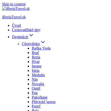
Skip to content
iBeriaTravel.sk
Úvod
Cestovatělské tipy
Destinácie
Chorvátsko
Baška Voda
Brač
Brela
Hvar
Igrane
Istria
Medulin
Nin
Novalja
Omiš
Pag
Pakoštane
Plitvické jazera
Poreč
Pula