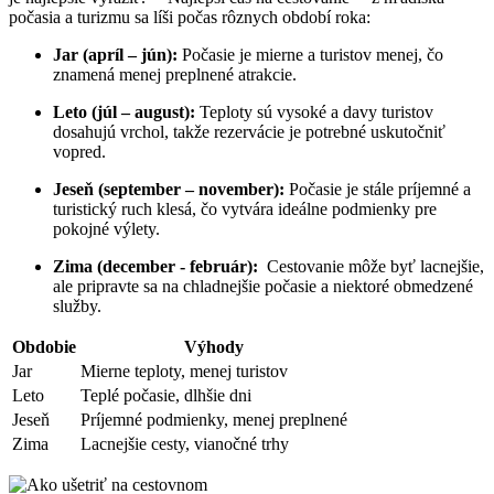
počasia a ⁤turizmu ⁢sa líši počas ⁣rôznych‍ období‍ roka:
Jar (apríl – jún):
Počasie⁣ je mierne a turistov ⁣menej, čo
znamená ⁢menej preplnené ⁤atrakcie.
Leto (júl – ⁤august):
⁣Teploty sú vysoké​ a davy turistov
dosahujú ‍vrchol,​ takže rezervácie je‍ potrebné uskutočniť
vopred.
Jeseň (september – november):
Počasie je stále príjemné ⁤a
turistický ruch klesá, čo vytvára ideálne podmienky pre
pokojné výlety.
Zima (december‌ -​ február):
⁢ Cestovanie môže byť⁢ lacnejšie,
ale pripravte sa ⁤na chladnejšie počasie a niektoré obmedzené
služby.
Obdobie
Výhody
Jar
Mierne teploty, menej turistov
Leto
Teplé počasie, dlhšie dni
Jeseň
Príjemné podmienky, ‌menej preplnené
Zima
Lacnejšie ⁤cesty, vianočné trhy