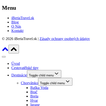
Menu
iBeriaTravel.sk
Blog
O Nás
Kontakt
© 2026 iBeriaTravel.sk |
Zásady ochrany osobných údajov
Úvod
Cestovatělské tipy
Destinácie
Toggle child menu
Chorvátsko
Toggle child menu
Baška Voda
Brač
Brela
Hvar
Igrane