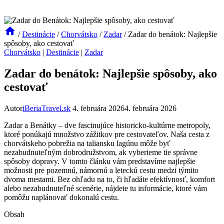
/
Destinácie
/
Chorvátsko
/
Zadar
/
Zadar do benátok: Najlepšie
spôsoby, ako cestovať
Chorvátsko
|
Destinácie
|
Zadar
Zadar do benátok: Najlepšie spôsoby, ako
cestovať
Autor
iBeriaTravel.sk
4. februára 2026
4. februára 2026
Zadar a⁣ Benátky – dve fascinujúce historicko-kultúrne‍ metropoly,
ktoré ponúkajú množstvo zážitkov pre cestovateľov.‍ Naša ​cesta ⁣z
chorvátskeho pobrežia na taliansku lagúnu môže byť
nezabudnuteľným dobrodružstvom, ak vyberieme tie správne
spôsoby dopravy. ‌V ⁤tomto ​článku⁤ vám predstavíme najlepšie
možnosti pre⁢ pozemnú, námornú a‌ leteckú cestu medzi týmito
dvoma mestami. Bez ohľadu na to, či hľadáte efektívnosť,⁤ komfort
alebo nezabudnuteľné‍ scenérie, ​nájdete⁤ tu informácie, ktoré vám⁤
pomôžu ⁣naplánovať dokonalú⁤ cestu.
Obsah