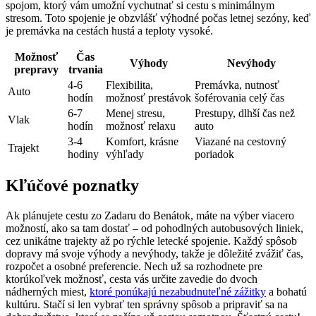
spojom, ktorý vám umožní ⁣vychutnať si ‌cestu⁣ s‌ minimálnym
stresom. Toto⁣ spojenie je obzvlášť výhodné počas​ letnej sezóny, keď
je premávka na cestách⁤ hustá a teploty vysoké.
Možnosť
Čas
Výhody
Nevýhody
‌prepravy
trvania
4-6
Flexibilita,
Premávka, nutnosť
Auto
hodín
možnosť prestávok
šoférovania celý čas
6-7
Menej stresu,
Prestupy, ‌dlhší čas než
Vlak
hodín
‍možnosť relaxu
auto
3-4
Komfort, krásne
Viazané na cestovný
Trajekt
hodiny
výhľady
poriadok
Kľúčové poznatky
Ak plánujete cestu ⁢zo Zadaru do Benátok, máte ‌na výber viacero
⁢možností, ako sa tam dostať – od ⁢pohodlných autobusových liniek,
cez unikátne ‌trajekty až po rýchle letecké spojenie. Každý spôsob
⁣dopravy má svoje⁢ výhody a nevýhody, takže je dôležité zvážiť ⁢čas,
rozpočet a osobné preferencie. ‍Nech už sa rozhodnete pre
ktorúkoľvek možnosť, cesta vás‌ určite zavedie ‌do dvoch
nádherných‌ miest,
ktoré ponúkajú nezabudnuteľné zážitky
a bohatú
kultúru. ⁣Stačí⁢ si len vybrať ten správny ⁣spôsob ​a pripraviť sa⁣ na