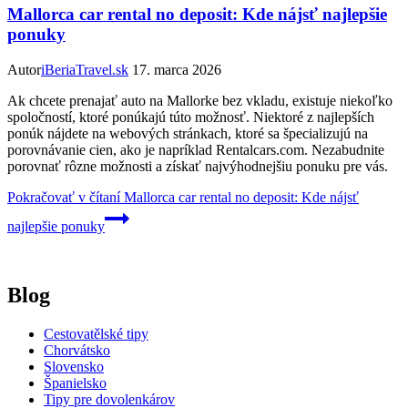
Mallorca car rental no deposit: Kde nájsť najlepšie
ponuky
Autor
iBeriaTravel.sk
17. marca 2026
Ak chcete prenajať auto na Mallorke bez vkladu, existuje niekoľko
spoločností, ktoré ponúkajú túto možnosť. Niektoré z najlepších
ponúk nájdete na webových stránkach, ktoré sa špecializujú na
porovnávanie cien, ako je napríklad Rentalcars.com. Nezabudnite
porovnať rôzne možnosti a získať najvýhodnejšiu ponuku pre vás.
Pokračovať v čítaní
Mallorca car rental no deposit: Kde nájsť
najlepšie ponuky
Blog
Cestovatělské tipy
Chorvátsko
Slovensko
Španielsko
Tipy pre dovolenkárov