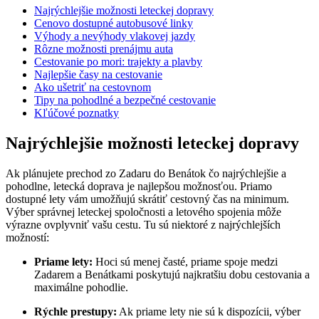
Najrýchlejšie možnosti leteckej dopravy
Cenovo dostupné ‍autobusové linky
Výhody a ‌nevýhody vlakovej jazdy
Rôzne možnosti prenájmu auta
Cestovanie po mori: trajekty a plavby
Najlepšie⁢ časy ‍na‌ cestovanie
Ako ušetriť na cestovnom
Tipy na​ pohodlné a bezpečné cestovanie
Kľúčové poznatky
Najrýchlejšie možnosti leteckej dopravy
Ak plánujete‌ prechod⁣ zo Zadaru‍ do ​Benátok čo najrýchlejšie a
pohodlne, letecká doprava je najlepšou možnosťou.⁤ Priamo
dostupné lety vám ⁢umožňujú skrátiť cestovný‌ čas na minimum.
Výber správnej leteckej spoločnosti a letového spojenia môže⁢
výrazne ⁣ovplyvniť vašu cestu. ⁣Tu sú niektoré z najrýchlejších
možností:
Priame lety:
Hoci ‍sú menej časté, priame spoje medzi
Zadarem⁣ a Benátkami poskytujú⁢ najkratšiu dobu cestovania a
maximálne pohodlie.
Rýchle prestupy:
Ak priame lety nie sú k⁢ dispozícii, ​výber