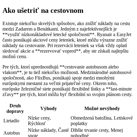
Ako ušetriť na cestovnom
Existuje niekoľko skvelých ‌spôsobov, ako ‌znížiť náklady na ⁢cestu
medzi Zadarem a Benátkami. Jedným z najefektívnejších je
**využiť nízkonákladové letecké ​spoločnosti**. Ryanair a EasyJet‌
často ponúkajú akciové ceny leteniek, ktoré⁤ môžu výrazne‍ znížiť
‍náklady ⁣na⁢ cestovanie. Pri rezervácii leteniek sa⁣ však vždy oplatí
sledovať akcie a **rezervovať vopred**, aby⁢ ste získali najlepšiu
možnú⁣ cenu.
Pre tých, ktorí‍ uprednostňujú⁣ **cestovanie autobusom alebo
vlakom**, je tu tiež niekoľko ​možnosti. Medzinárodné autobusové
spoločnosti, ako FlixBus, ponúkajú spoje medzi mnohými
európskymi mestami za veľmi prijateľné ceny. Okrem toho,
európske železničné siete ponúkajú‍ flexibilné lístky a **last-minute
zľavy** pre tých, ​ktorí môžu ‍byť flexibilní so ​svojim plánom cesty.
Druh
Výhody
Možné nevýhody
dopravy
Nízke ceny,
Obmedzená batožina, ⁢Letiskové
Lietadlo
Rýchlosť
poplatky
Nízke náklady, Časté
Dlhšie trvanie cesty, Menej
Autobus
spoje
pohodlné