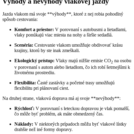
Výhody a ‌nevýhody vlakovej jazdy
Jazda vlakom má svoje **výhody**, ktoré z nej robia pohodlný
spôsob cestovania:
Komfort a priestor:
V porovnaní s autobusmi a lietadlami,
vlaky‍ ponúkajú viac miesta na⁢ nohy a širšie sedadlá.
Scenéria:
Cestovanie vlakom umožňuje obdivovať krásu
krajiny, ktorú ‌by ⁢ste inak zmeškali.
Ekologický prístup:
Vlaky ​majú nižšie emisie CO
na osobu
2
⁣v porovnaní⁢ s autom alebo lietadlom, čo ich robí ‌šetrnejšími k
životnému prostrediu.
Flexibilita:
Časté zastávky​ a početné trasy umožňujú‍
flexibilitu pri plánovaní ciest.
Na druhej ‍strane, vlaková doprava má aj svoje **nevýhody**:
Rýchlosť:
V porovnaní s leteckou dopravou je‌ vlak pomalší,
čo ⁢môže byť problém, ak máte obmedzený čas.
Náklady:
V niektorých prípadoch môžu byť vlakové lístky
drahšie než ‍iné formy dopravy.