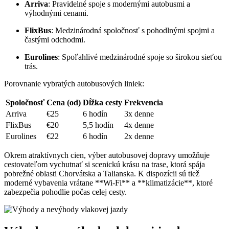
Arriva
: Pravidelné spoje s modernými autobusmi a
výhodnými cenami.
FlixBus
: Medzinárodná spoločnosť s‍ pohodlnými spojmi‍ a
častými odchodmi.
Eurolines
: Spoľahlivé medzinárodné spoje so ⁣širokou sieťou
trás.
Porovnanie vybratých autobusových liniek:
Spoločnosť
Cena (od)
Dĺžka cesty
Frekvencia
Arriva
€25
6 hodín
3x ​denne
FlixBus
€20
5,5 hodín
4x‍ denne
Eurolines
€22
6 hodín
2x denne
Okrem atraktívnych cien, výber autobusovej dopravy umožňuje
cestovateľom vychutnať si scenickú krásu na trase, ktorá⁣ spája
pobrežné oblasti Chorvátska a ‍Talianska. K⁣ dispozícii sú tiež
moderné vybavenia vrátane **Wi-Fi** a **klimatizácie**, ktoré
zabezpečia pohodlie počas⁤ celej cesty.