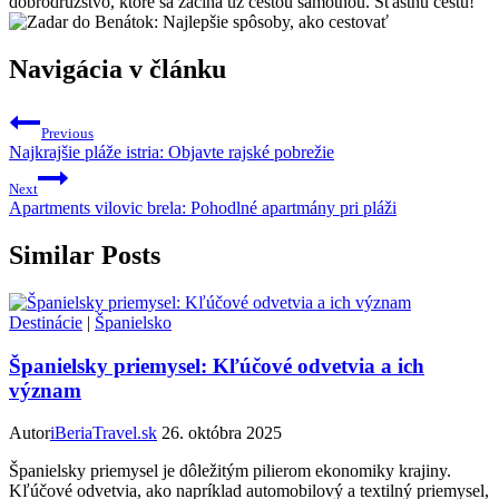
dobrodružstvo, ktoré sa​ začína už cestou samotnou. Šťastnú cestu!
Navigácia v článku
Previous
Najkrajšie pláže istria: Objavte rajské pobrežie
Next
Apartments vilovic brela: Pohodlné apartmány pri pláži
Similar Posts
Destinácie
|
Španielsko
Španielsky priemysel: Kľúčové odvetvia a ich
význam
Autor
iBeriaTravel.sk
26. októbra 2025
Španielsky priemysel je dôležitým pilierom ekonomiky krajiny.
Kľúčové odvetvia, ako napríklad automobilový a textilný priemysel,