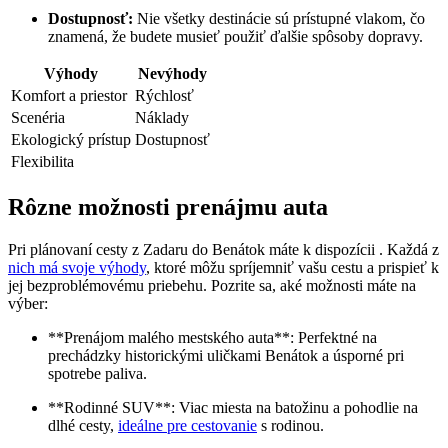
Dostupnosť:
​Nie ‌všetky destinácie sú prístupné vlakom, čo
znamená, že ⁤budete musieť použiť ⁤ďalšie spôsoby dopravy.
Výhody
Nevýhody
Komfort a priestor
Rýchlosť
Scenéria
Náklady
Ekologický prístup
Dostupnosť
Flexibilita
Rôzne možnosti prenájmu auta
Pri plánovaní cesty z Zadaru do Benátok máte k dispozícii . Každá⁣ z
nich má svoje výhody
, ktoré môžu spríjemniť vašu cestu a prispieť k
jej bezproblémovému‍ priebehu. ⁤Pozrite sa, aké možnosti máte na
výber:
**Prenájom malého mestského auta**: Perfektné na ​
prechádzky historickými uličkami Benátok a úsporné⁣ pri
spotrebe paliva.
**Rodinné SUV**: Viac miesta⁤ na⁤ batožinu a pohodlie ⁤na
dlhé cesty,‍
ideálne pre cestovanie
s rodinou.