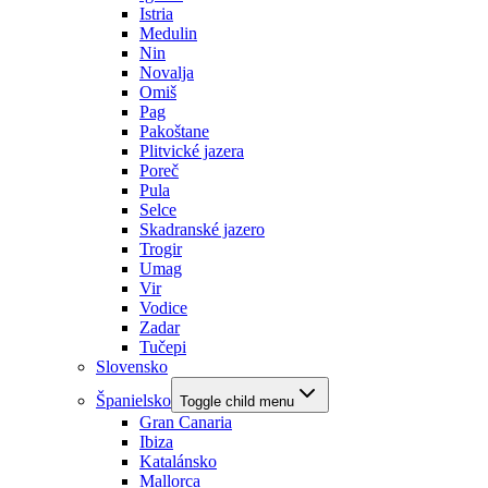
Istria
Medulin
Nin
Novalja
Omiš
Pag
Pakoštane
Plitvické jazera
Poreč
Pula
Selce
Skadranské jazero
Trogir
Umag
Vir
Vodice
Zadar
Tučepi
Slovensko
Španielsko
Toggle child menu
Gran Canaria
Ibiza
Katalánsko
Mallorca