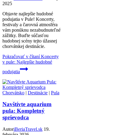
2025
Objavte najlepšie hudobné
podujatia v Pule! Koncerty,
festivaly a čarovná atmosféra
vám ponúknu nezabudnuteľné
zážitky. Buďte súčasťou
hudobnej scény tejto úžasnej
chorvátskej destinácie.
Pokračovať v čítaní
Koncerty
v pule: Najlepšie hudobné
podujatia
Chorvátsko
|
Destinácie
|
Pula
Navštívte aquarium
pula: Kompletný
sprievodca
Autor
iBeriaTravel.sk
19.
februára 2026