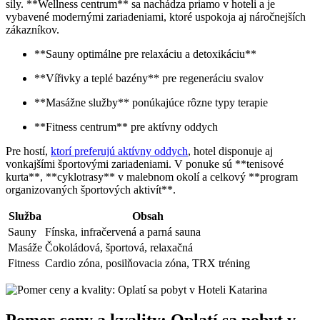
sily. **Wellness centrum** sa nachádza priamo v hoteli a je
vybavené modernými zariadeniami, ktoré uspokoja aj náročnejších
zákazníkov.
**Sauny optimálne pre relaxáciu a detoxikáciu**
**Vířivky a teplé bazény** pre regeneráciu svalov
**Masážne služby** ponúkajúce rôzne typy terapie
**Fitness centrum** pre aktívny oddych
Pre hostí,
ktorí preferujú aktívny oddych
, hotel disponuje aj
vonkajšími športovými zariadeniami. V ponuke sú **tenisové
kurta**, **cyklotrasy** v malebnom okolí a celkový **program
organizovaných športových aktivít**.
Služba
Obsah
Sauny
Fínska, infračervená a parná sauna
Masáže
Čokoládová, športová, relaxačná
Fitness
Cardio zóna, posilňovacia zóna, TRX tréning
Pomer ceny a kvality: Oplatí sa pobyt v