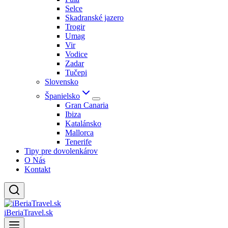
Selce
Skadranské jazero
Trogir
Umag
Vir
Vodice
Zadar
Tučepi
Slovensko
Španielsko
Gran Canaria
Ibiza
Katalánsko
Mallorca
Tenerife
Tipy pre dovolenkárov
O Nás
Kontakt
iBeriaTravel.sk