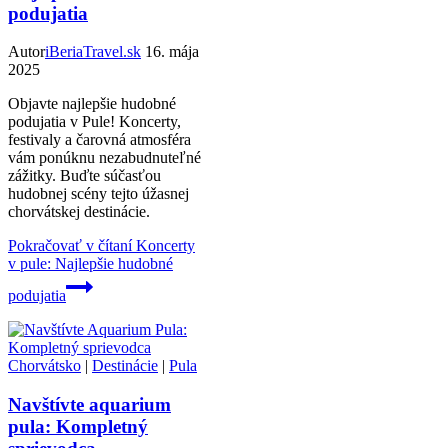
podujatia
Autor
iBeriaTravel.sk
16. mája
2025
Objavte najlepšie hudobné
podujatia v Pule! Koncerty,
festivaly a čarovná atmosféra
vám ponúknu nezabudnuteľné
zážitky. Buďte súčasťou
hudobnej scény tejto úžasnej
chorvátskej destinácie.
Pokračovať v čítaní
Koncerty
v pule: Najlepšie hudobné
podujatia
Chorvátsko
|
Destinácie
|
Pula
Navštívte aquarium
pula: Kompletný