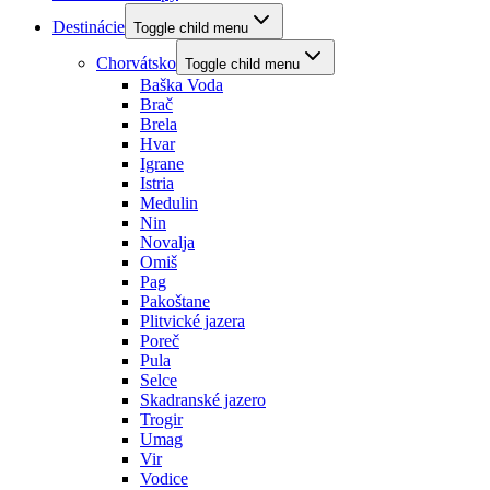
Destinácie
Toggle child menu
Chorvátsko
Toggle child menu
Baška Voda
Brač
Brela
Hvar
Igrane
Istria
Medulin
Nin
Novalja
Omiš
Pag
Pakoštane
Plitvické jazera
Poreč
Pula
Selce
Skadranské jazero
Trogir
Umag
Vir
Vodice