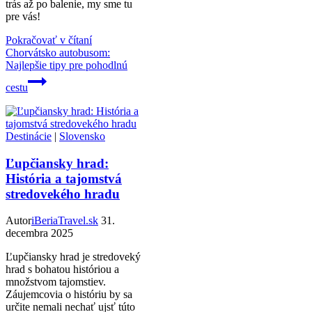
trás až po balenie, my sme tu
pre vás!
Pokračovať v čítaní
Chorvátsko autobusom:
Najlepšie tipy pre pohodlnú
cestu
Destinácie
|
Slovensko
Ľupčiansky hrad:
História a tajomstvá
stredovekého hradu
Autor
iBeriaTravel.sk
31.
decembra 2025
Ľupčiansky hrad je stredoveký
hrad s bohatou históriou a
množstvom tajomstiev.
Záujemcovia o históriu by sa
určite nemali nechať ujsť túto