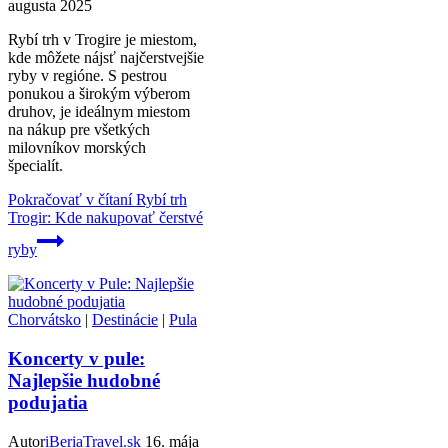
augusta 2025
Rybí trh v Trogire je miestom,
kde môžete nájsť najčerstvejšie
ryby v regióne. S pestrou
ponukou a širokým výberom
druhov, je ideálnym miestom
na nákup pre všetkých
milovníkov morských
špecialít.
Pokračovať v čítaní
Rybí trh
Trogir: Kde nakupovať čerstvé
ryby
Chorvátsko
|
Destinácie
|
Pula
Koncerty v pule:
Najlepšie hudobné
podujatia
Autor
iBeriaTravel.sk
16. mája