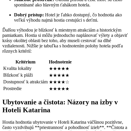
spomínané ako hlavným ťahákom hotela.
Dobrý prístup:
Hotel je ľahko dostupný, čo hodnotia ako
veľkú výhodu najmä hostia cestujúci s deťmi.
Ďalšou výhodou je blízkosť k miestnym atrakciám a historickým
pamiatkam. Hostia si môžu jednoducho naplánovať výlety a objaviť
krásy okolitej oblasti bez toho, aby museli cestovať na dlhé
vzdialenosti. Nižšie je tabuľka s hodnotením polohy hotela podľa
rôznych kritérií:
Kritérium
Hodnotenie
Kvalita lokality
★★★★★
Blízkosť k pláži
★★★★★
Dostupnosť k atrakciám
★★★★☆
Prostredie
★★★★★
Ubytovanie a čistota: Názory na izby v
Hoteli Katarina
Hostia hodnotia ubytovanie v Hoteli Katarina väčšinou pozitívne,
často vyzdvihujú **priestrannosť a pohodlnosť izieb**. **Čistota a