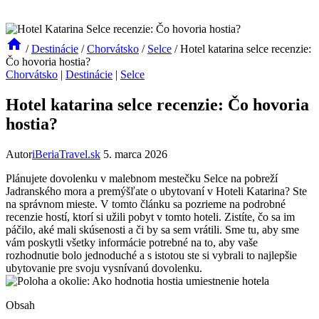
/
Destinácie
/
Chorvátsko
/
Selce
/
Hotel katarina selce recenzie:
Čo hovoria hostia?
Chorvátsko
|
Destinácie
|
Selce
Hotel katarina selce recenzie: Čo hovoria
hostia?
Autor
iBeriaTravel.sk
5. marca 2026
Plánujete dovolenku v malebnom mestečku Selce na pobreží
Jadranského mora a premýšľate o ubytovaní v Hoteli Katarina? Ste
na správnom mieste. V tomto článku sa pozrieme na podrobné
recenzie hostí, ktorí si užili pobyt v tomto hoteli. Zistíte, čo sa im
páčilo, aké mali skúsenosti a či by sa sem vrátili. Sme tu, aby sme
vám poskytli všetky informácie potrebné na to, aby vaše
rozhodnutie bolo jednoduché a s istotou ste si vybrali to najlepšie
ubytovanie pre svoju vysnívanú dovolenku.
Obsah