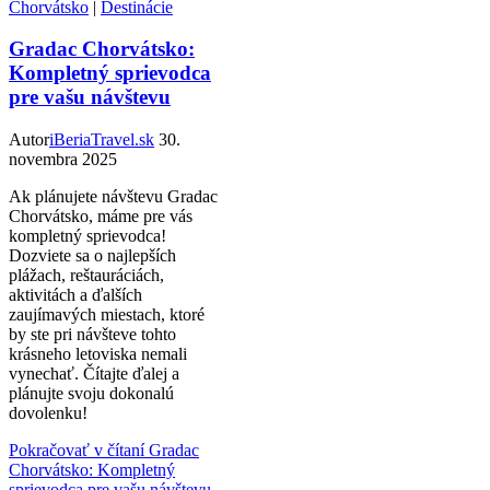
Chorvátsko
|
Destinácie
Gradac Chorvátsko:
Kompletný sprievodca
pre vašu návštevu
Autor
iBeriaTravel.sk
30.
novembra 2025
Ak plánujete návštevu Gradac
Chorvátsko, máme pre vás
kompletný sprievodca!
Dozviete sa o najlepších
plážach, reštauráciách,
aktivitách a ďalších
zaujímavých miestach, ktoré
by ste pri návšteve tohto
krásneho letoviska nemali
vynechať. Čítajte ďalej a
plánujte svoju dokonalú
dovolenku!
Pokračovať v čítaní
Gradac
Chorvátsko: Kompletný
sprievodca pre vašu návštevu