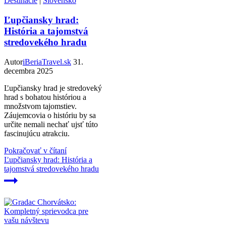
Destinácie
|
Slovensko
Ľupčiansky hrad:
História a tajomstvá
stredovekého hradu
Autor
iBeriaTravel.sk
31.
decembra 2025
Ľupčiansky hrad je stredoveký
hrad s bohatou históriou a
množstvom tajomstiev.
Záujemcovia o históriu by sa
určite nemali nechať ujsť túto
fascinujúcu atrakciu.
Pokračovať v čítaní
Ľupčiansky hrad: História a
tajomstvá stredovekého hradu