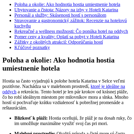
Poloha a okolie: Ako hodnotia hostia umiestnenie hotela
Ubytovanie a čistota: Názory na izby v Hoteli Katarina
Personál a služby: Skúsenosti hostí s personálom
Stravovanie a gastronomický zážitok: Recenzie na hotelovú
kuchyňu
Rekreačné a wellness možnosti: Čo ponúka hotel na oddych
Pomer ceny a kvality: Oplatí sa pobyt v Hoteli Katarina
Zážitky z okolitých atrakcií: Odporúčania hostí
Kľúčové poznatky
Poloha a okolie: Ako hodnotia hostia
umiestnenie hotela
Hostia sa často vyjadrujú k polohe hotela Katarina v Selce veľmi
pozitívne. Nachádza sa v malebnom prostredí,
ktoré je ideálne na
oddych
a rekreáciu. Tento hotel je len pár krokov od krásnej pláže,
čo ho robí ideálnym miestom pre milovníkov mora a slnka. Mnoho
hostí si pochvaľuje krátku vzdialenosť k pobrežnej promenáde a
reštauráciám.
Blízkosť k pláži:
Hostia oceňujú, že pláž je na dosah ruky, čo
im umožňuje maximálne využiť svoj čas pri mori.
Malebné prostredie:
Okolitá príroda a čisté more sú často