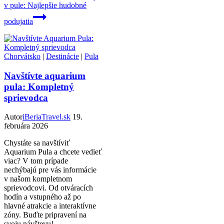
v pule: Najlepšie hudobné
podujatia
Chorvátsko
|
Destinácie
|
Pula
Navštívte aquarium
pula: Kompletný
sprievodca
Autor
iBeriaTravel.sk
19.
februára 2026
Chystáte sa navštíviť
Aquarium Pula a chcete vedieť
viac? V tom prípade
nechýbajú pre vás informácie
v našom kompletnom
sprievodcovi. Od otváracích
hodín a vstupného až po
hlavné atrakcie a interaktívne
zóny. Buďte pripravení na
svoju návštevu!