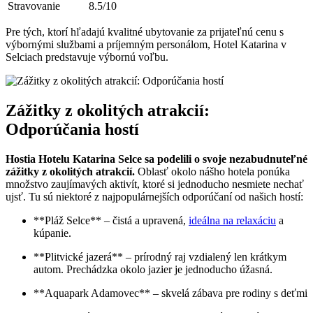
Stravovanie
8.5/10
Pre tých, ktorí hľadajú kvalitné ubytovanie za prijateľnú cenu s
výbornými službami a príjemným personálom, Hotel Katarina v
Selciach predstavuje výbornú voľbu.
Zážitky z okolitých atrakcií:
Odporúčania hostí
Hostia Hotelu Katarina Selce sa podelili o svoje nezabudnuteľné
zážitky z okolitých atrakcií.
Oblasť okolo nášho hotela ponúka
množstvo zaujímavých aktivít, ktoré si jednoducho nesmiete nechať
ujsť. Tu sú niektoré z najpopulárnejších odporúčaní od našich hostí:
**Pláž Selce** – čistá a upravená,
ideálna na relaxáciu
a
kúpanie.
**Plitvické jazerá** – prírodný raj vzdialený len krátkym
autom. Prechádzka okolo jazier je jednoducho úžasná.
**Aquapark Adamovec** – skvelá zábava pre rodiny s deťmi