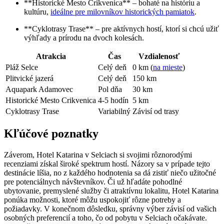
**Historické Mesto Crikvenica** – bohaté na históriu a
kultúru,
ideálne pre milovníkov historických pamiatok
.
**Cyklotrasy Trase** – pre aktívnych hostí, ktorí si chcú užiť
výhľady a prírodu na dvoch kolesách.
Atrakcia
Čas
Vzdialenosť
Pláž Selce
Celý deň
0 km (
na mieste
)
Plitvické jazerá
Celý deň
150 km
Aquapark Adamovec
Pol dňa
30 km
Historické Mesto Crikvenica
4-5 hodín
5 km
Cyklotrasy Trase
Variabilný
Závisí od trasy
Kľúčové poznatky
Záverom, Hotel Katarina v Selciach si svojimi rôznorodými
recenziami získal široké spektrum hostí. Názory sa v prípade tejto
destinácie líšia, no z každého hodnotenia sa dá zistiť niečo užitočné
pre potenciálnych návštevníkov. Či už hľadáte pohodlné
ubytovanie, premyslené služby či atraktívnu lokalitu, Hotel Katarina
ponúka možnosti, ktoré môžu uspokojiť rôzne potreby a
požiadavky. V konečnom dôsledku, správny výber závisí od vašich
osobných preferencií a toho, čo od pobytu v Selciach očakávate.