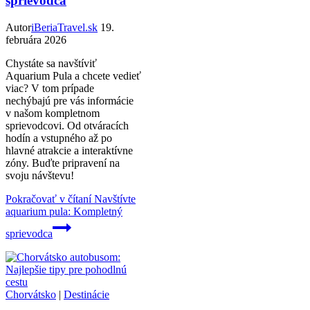
sprievodca
Autor
iBeriaTravel.sk
19.
februára 2026
Chystáte sa navštíviť
Aquarium Pula a chcete vedieť
viac? V tom prípade
nechýbajú pre vás informácie
v našom kompletnom
sprievodcovi. Od otváracích
hodín a vstupného až po
hlavné atrakcie a interaktívne
zóny. Buďte pripravení na
svoju návštevu!
Pokračovať v čítaní
Navštívte
aquarium pula: Kompletný
sprievodca
Chorvátsko
|
Destinácie