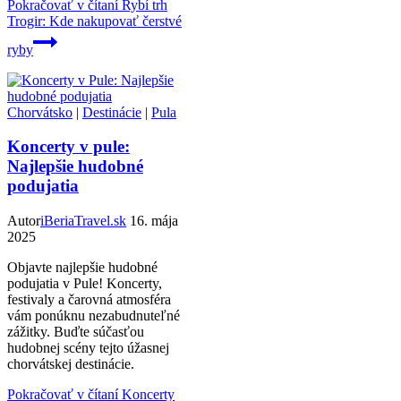
Pokračovať v čítaní
Rybí trh
Trogir: Kde nakupovať čerstvé
ryby
Chorvátsko
|
Destinácie
|
Pula
Koncerty v pule:
Najlepšie hudobné
podujatia
Autor
iBeriaTravel.sk
16. mája
2025
Objavte najlepšie hudobné
podujatia v Pule! Koncerty,
festivaly a čarovná atmosféra
vám ponúknu nezabudnuteľné
zážitky. Buďte súčasťou
hudobnej scény tejto úžasnej
chorvátskej destinácie.
Pokračovať v čítaní
Koncerty