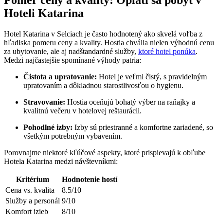
Hoteli Katarina
Hotel Katarina v Selciach je často hodnotený ako skvelá voľba z
hľadiska pomeru ceny a kvality. Hostia chvália nielen výhodnú cenu
za ubytovanie, ale aj nadštandardné služby,
ktoré hotel ponúka
.
Medzi najčastejšie spomínané výhody patria:
Čistota a upratovanie:
Hotel je veľmi čistý, s pravidelným
upratovaním a dôkladnou starostlivosťou o hygienu.
Stravovanie:
Hostia oceňujú bohatý výber na raňajky a
kvalitnú večeru v hotelovej reštaurácii.
Pohodlné izby:
Izby sú priestranné a komfortne zariadené, so
všetkým potrebným vybavením.
Porovnajme niektoré kľúčové aspekty, ktoré prispievajú k obľube
Hotela Katarina medzi návštevníkmi:
Kritérium
Hodnotenie hostí
Cena vs. kvalita
8.5/10
Služby a personál
9/10
Komfort izieb
8/10