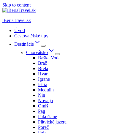
Skip to content
iBeriaTravel.sk
Úvod
Cestovatělské tipy
Destinácie
Chorvátsko
Baška Voda
Brač
Brela
Hvar
Igrane
Istria
Medulin
Nin
Novalja
Omiš
Pag
Pakoštane
Plitvické jazera
Poreč
Pula