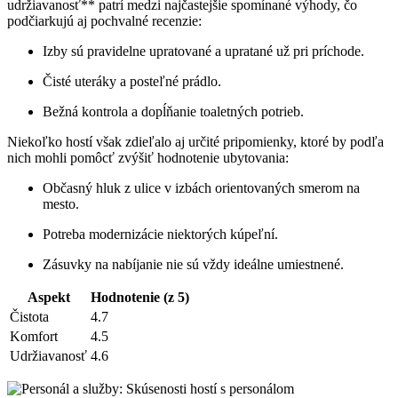
udržiavanosť** patrí medzi najčastejšie spomínané výhody, čo
podčiarkujú aj pochvalné recenzie:
Izby sú pravidelne upratované a upratané už pri príchode.
Čisté uteráky a posteľné prádlo.
Bežná kontrola a dopĺňanie toaletných potrieb.
Niekoľko hostí však zdieľalo aj určité pripomienky, ktoré by podľa
nich mohli pomôcť zvýšiť hodnotenie ubytovania:
Občasný hluk z ulice v izbách orientovaných smerom na
mesto.
Potreba modernizácie niektorých kúpeľní.
Zásuvky na nabíjanie nie sú vždy ideálne umiestnené.
Aspekt
Hodnotenie (z 5)
Čistota
4.7
Komfort
4.5
Udržiavanosť
4.6