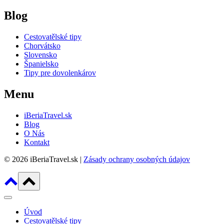
Blog
Cestovatělské tipy
Chorvátsko
Slovensko
Španielsko
Tipy pre dovolenkárov
Menu
iBeriaTravel.sk
Blog
O Nás
Kontakt
© 2026 iBeriaTravel.sk |
Zásady ochrany osobných údajov
Úvod
Cestovatělské tipy