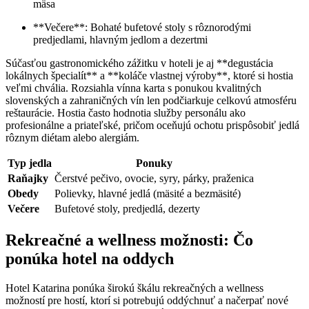
mäsa
**Večere**: Bohaté bufetové stoly s rôznorodými
predjedlami, hlavným jedlom a dezertmi
Súčasťou gastronomického zážitku v hoteli je aj **degustácia
lokálnych špecialít** a **koláče vlastnej výroby**, ktoré si hostia
veľmi chvália. Rozsiahla vínna karta s ponukou kvalitných
slovenských a zahraničných vín len podčiarkuje celkovú atmosféru
reštaurácie. Hostia často hodnotia služby personálu ako
profesionálne a priateľské, pričom oceňujú ochotu prispôsobiť jedlá
rôznym diétam alebo alergiám.
Typ jedla
Ponuky
Raňajky
Čerstvé pečivo, ovocie, syry, párky, praženica
Obedy
Polievky, hlavné jedlá (mäsité a bezmäsité)
Večere
Bufetové stoly, predjedlá, dezerty
Rekreačné a wellness možnosti: Čo
ponúka hotel na oddych
Hotel Katarina ponúka širokú škálu rekreačných a wellness
možností pre hostí, ktorí si potrebujú oddýchnuť a načerpať nové