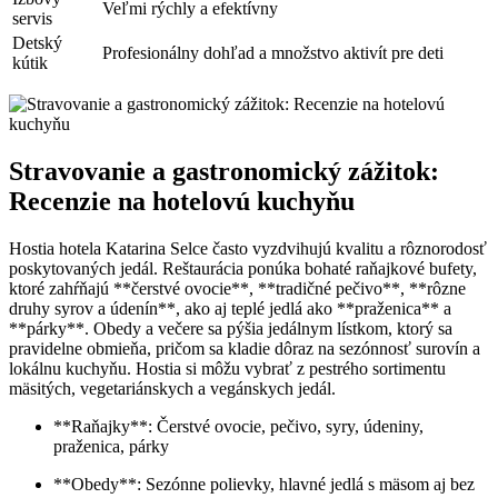
Veľmi rýchly a efektívny
servis
Detský
Profesionálny dohľad a množstvo aktivít pre deti
kútik
Stravovanie a gastronomický zážitok:
Recenzie na hotelovú kuchyňu
Hostia hotela Katarina Selce často vyzdvihujú kvalitu a rôznorodosť
poskytovaných jedál. Reštaurácia ponúka bohaté raňajkové bufety,
ktoré zahŕňajú **čerstvé ovocie**, **tradičné pečivo**, **rôzne
druhy syrov a údenín**, ako aj teplé jedlá ako **praženica** a
**párky**. Obedy a večere sa pýšia jedálnym lístkom, ktorý sa
pravidelne obmieňa, pričom sa kladie dôraz na sezónnosť surovín a
lokálnu kuchyňu. Hostia si môžu vybrať z pestrého sortimentu
mäsitých, vegetariánskych a vegánskych jedál.
**Raňajky**: Čerstvé ovocie, pečivo, syry, údeniny,
praženica, párky
**Obedy**: Sezónne polievky, hlavné jedlá s mäsom aj bez