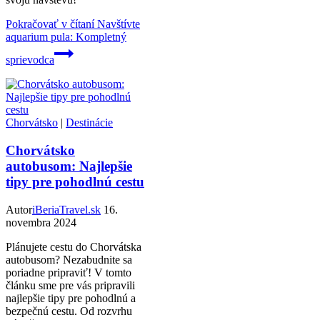
Pokračovať v čítaní
Navštívte
aquarium pula: Kompletný
sprievodca
Chorvátsko
|
Destinácie
Chorvátsko
autobusom: Najlepšie
tipy pre pohodlnú cestu
Autor
iBeriaTravel.sk
16.
novembra 2024
Plánujete cestu do Chorvátska
autobusom? Nezabudnite sa
poriadne pripraviť! V tomto
článku sme pre vás pripravili
najlepšie tipy pre pohodlnú a
bezpečnú cestu. Od rozvrhu