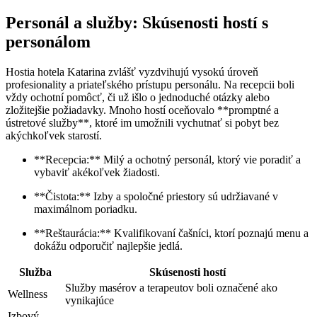
Personál a služby: Skúsenosti hostí s
personálom
Hostia hotela Katarina zvlášť vyzdvihujú vysokú úroveň
profesionality a priateľského prístupu personálu. Na recepcii boli
vždy ochotní pomôcť, či už išlo o jednoduché otázky alebo
zložitejšie požiadavky. Mnoho hostí oceňovalo **promptné a
ústretové služby**, ktoré im umožnili vychutnať si pobyt bez
akýchkoľvek starostí.
**Recepcia:** Milý a ochotný personál, ktorý vie poradiť a
vybaviť akékoľvek žiadosti.
**Čistota:** Izby a spoločné priestory sú udržiavané v
maximálnom poriadku.
**Reštaurácia:** Kvalifikovaní čašníci, ktorí poznajú menu a
dokážu odporučiť najlepšie jedlá.
Služba
Skúsenosti hostí
Služby masérov a terapeutov boli označené ako
Wellness
vynikajúce
Izbový