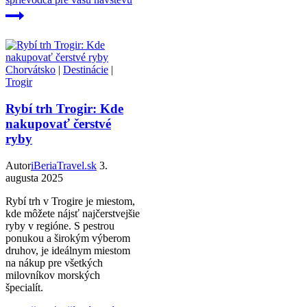
Chorvátsko
|
Destinácie
|
Trogir
Rybí trh Trogir: Kde
nakupovať čerstvé
ryby
Autor
iBeriaTravel.sk
3.
augusta 2025
Rybí trh v Trogire je miestom,
kde môžete nájsť najčerstvejšie
ryby v regióne. S pestrou
ponukou a širokým výberom
druhov, je ideálnym miestom
na nákup pre všetkých
milovníkov morských
špecialít.