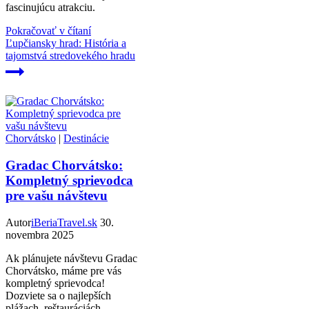
fascinujúcu atrakciu.
Pokračovať v čítaní
Ľupčiansky hrad: História a
tajomstvá stredovekého hradu
Chorvátsko
|
Destinácie
Gradac Chorvátsko:
Kompletný sprievodca
pre vašu návštevu
Autor
iBeriaTravel.sk
30.
novembra 2025
Ak plánujete návštevu Gradac
Chorvátsko, máme pre vás
kompletný sprievodca!
Dozviete sa o najlepších
plážach, reštauráciách,