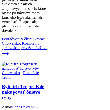
aktivitách a ďalších
zaujímavých miestach, ktoré
by ste pri návšteve tohto
krásneho letoviska nemali
vynechať. Čítajte ďalej a
plánujte svoju dokonalú
dovolenku!
Pokračovať v čítaní
Gradac
Chorvátsko: Kompletný
sprievodca pre vašu návštevu
Chorvátsko
|
Destinácie
|
Trogir
Rybí trh Trogir: Kde
nakupovať čerstvé
ryby
Autor
iBeriaTravel.sk
3.