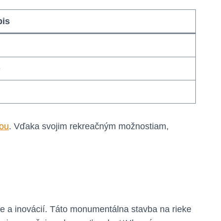
is
e
iou
. Vďaka svojim rekreačným možnostiam,
gie a inovácií. Táto monumentálna stavba na rieke