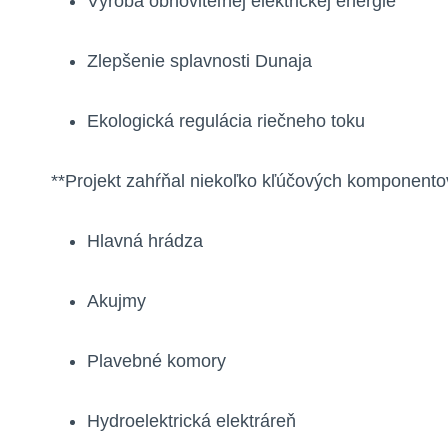
Výroba obnoviteľnej elektrickej energie
Zlepšenie splavnosti Dunaja
Ekologická regulácia riečneho toku
**Projekt zahŕňal niekoľko kľúčových komponentov*
Hlavná hrádza
Akujmy
Plavebné komory
Hydroelektrická elektráreň