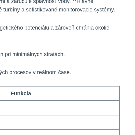
mi a zaručuje splavnosť vody. **Hlavné
é turbíny a sofistikované monitorovacie systémy.
getického potenciálu a zároveň chránia okolie
 pri minimálnych stratách.
vých procesov v reálnom čase.
Funkcia