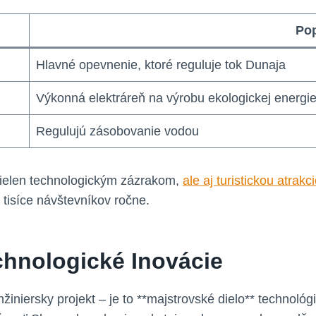
Pop
Hlavné opevnenie, ktoré reguluje tok Dunaja
Výkonná elektráreň na výrobu ekologickej energi
Regulujú zásobovanie vodou
nielen technologickým zázrakom,
ale aj turistickou atrakc
e tisíce návštevníkov ročne.
chnologické Inovácie
žiniersky projekt – je to **majstrovské dielo** technoló