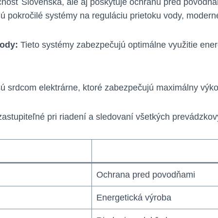
nosť Slovenska, ale aj poskytuje ochranu pred povodňa
jú pokročilé systémy na reguláciu prietoku vody, modern
vody:
Tieto systémy zabezpečujú optimálne využitie ener
sú srdcom elektrárne, ktoré zabezpečujú maximálny výkon
astupiteľné pri riadení a sledovaní všetkých prevádzko
Ochrana pred povodňami
Energetická výroba