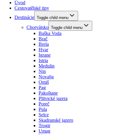
Úvod
Cestovatělské tipy
Destinácie
Toggle child menu
Chorvátsko
Toggle child menu
Baška Voda
Brač
Brela
Hvar
Igrane
Istria
Medulin
Nin
Novalja
Omiš
Pag
Pakoštane
Plitvické jazera
Poreč
Pula
Selce
Skadranské jazero
Trogir
Umag