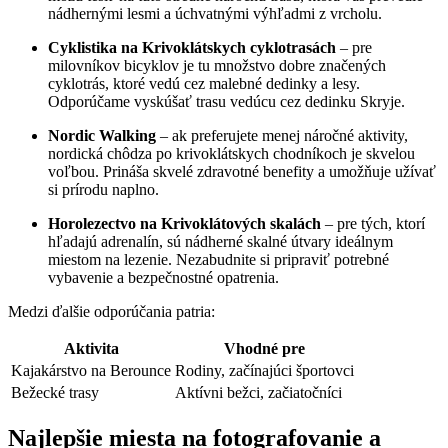
nádhernými lesmi a úchvatnými výhľadmi z vrcholu.
Cyklistika na Krivoklátskych cyklotrasách
– pre
milovníkov bicyklov je tu množstvo dobre značených
cyklotrás, ktoré vedú cez malebné dedinky a lesy.
Odporúčame vyskúšať trasu vedúcu cez dedinku Skryje.
Nordic Walking
– ak preferujete menej náročné aktivity,
nordická chôdza po krivoklátskych chodníkoch je skvelou
voľbou. Prináša skvelé zdravotné benefity a umožňuje užívať
si prírodu naplno.
Horolezectvo na Krivoklátových skalách
– pre tých, ktorí
hľadajú adrenalín, sú nádherné skalné útvary ideálnym
miestom na lezenie. Nezabudnite si pripraviť potrebné
vybavenie a bezpečnostné opatrenia.
Medzi ďalšie odporúčania patria:
Aktivita
Vhodné pre
Kajakárstvo na Berounce
Rodiny, začínajúci športovci
Bežecké trasy
Aktívni bežci, začiatočníci
Najlepšie miesta na fotografovanie a