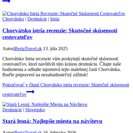
Chorvátsko
|
Destinácie
|
Istria
Chorvátsko istria recenzie: Skutočné skúsenosti
cestovateľov
Autor
iBeriaTravel.sk
13. júla 2025
Chorvátsko Istria recenzie vám poskytujú skutočné skúsenosti
cestovateľov, ktorí navštívili túto krásnu destináciu. Čítajte naše
hodnotenia a odhalte tajomstvá tejto malebnej časti Chorvátska.
Buďte pripravení na nezabudnuteľný zážitok!
Pokračovať v čítaní
Chorvátsko istria recenzie: Skutočné skúsenosti
cestovateľov
Destinácie
|
Slovensko
Stará lesná: Najlepšie miesta na návštevu
Autor
iBeriaTravel.sk
16. februára 2026