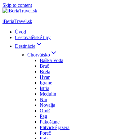
Skip to content
iBeriaTravel.sk
Úvod
Cestovatělské tipy
Destinácie
Chorvátsko
Baška Voda
Brač
Brela
Hvar
Igrane
Istria
Medulin
Nin
Novalja
Omiš
Pag
Pakoštane
Plitvické jazera
Poreč
Pula