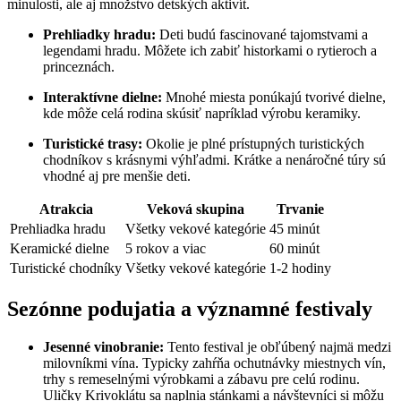
minulosti, ale aj množstvo detských aktivít.
Prehliadky hradu:
Deti budú fascinované tajomstvami a
legendami hradu. Môžete ich zabiť historkami o rytieroch a
princeznách.
Interaktívne dielne:
Mnohé miesta ponúkajú tvorivé dielne,
kde môže celá rodina skúsiť napríklad výrobu keramiky.
Turistické trasy:
Okolie je plné prístupných turistických
chodníkov s krásnymi výhľadmi. Krátke a nenáročné túry sú
vhodné aj pre menšie deti.
Atrakcia
Veková skupina
Trvanie
Prehliadka hradu
Všetky vekové kategórie
45 minút
Keramické dielne
5 rokov a viac
60 minút
Turistické chodníky
Všetky vekové kategórie
1-2 hodiny
Sezónne podujatia a významné festivaly
Jesenné vinobranie:
Tento festival je obľúbený najmä medzi
milovníkmi vína. Typicky zahŕňa ochutnávky miestnych vín,
trhy s remeselnými výrobkami a zábavu pre celú rodinu.
Uličky Krivoklátu sa naplnia stánkami a návštevníci si môžu