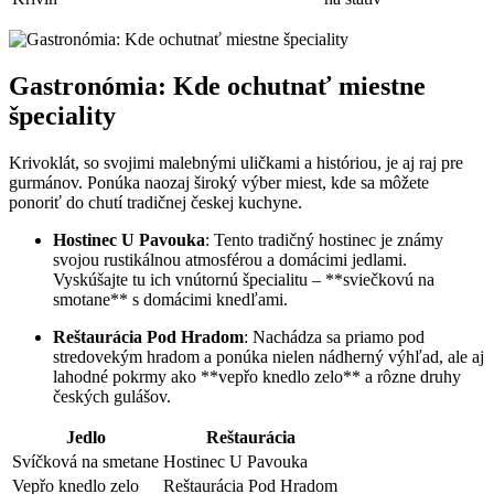
Gastronómia: Kde ochutnať miestne
špeciality
Krivoklát, so svojimi malebnými uličkami a históriou, je aj raj pre
gurmánov. Ponúka naozaj široký výber miest, kde sa môžete
ponoriť do chutí tradičnej českej kuchyne.
Hostinec U Pavouka
: Tento tradičný hostinec je známy
svojou rustikálnou atmosférou a domácimi jedlami.
Vyskúšajte tu ich vnútornú špecialitu – **sviečkovú na
smotane** s domácimi knedľami.
Reštaurácia Pod Hradom
: Nachádza sa priamo pod
stredovekým hradom a ponúka nielen nádherný výhľad, ale aj
lahodné pokrmy ako **vepřo knedlo zelo** a rôzne druhy
českých gulášov.
Jedlo
Reštaurácia
Svíčková na smetane
Hostinec U Pavouka
Vepřo knedlo zelo
Reštaurácia Pod Hradom