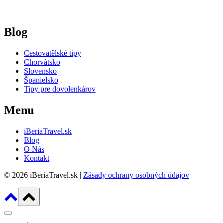
Blog
Cestovatělské tipy
Chorvátsko
Slovensko
Španielsko
Tipy pre dovolenkárov
Menu
iBeriaTravel.sk
Blog
O Nás
Kontakt
© 2026 iBeriaTravel.sk |
Zásady ochrany osobných údajov