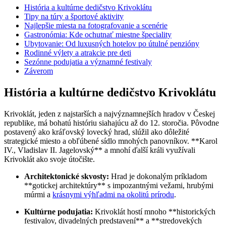
História a kultúrne dedičstvo Krivoklátu
Tipy na túry a športové aktivity
Najlepšie miesta na fotografovanie a scenérie
Gastronómia: Kde ochutnať miestne špeciality
Ubytovanie: Od luxusných hotelov po útulné penzióny
Rodinné výlety a atrakcie pre deti
Sezónne podujatia a významné festivaly
Záverom
História a kultúrne dedičstvo Krivoklátu
Krivoklát, jeden z najstarších a najvýznamnejších hradov v Českej
republike, má bohatú históriu siahajúcu až do 12. storočia. Pôvodne
postavený ako kráľovský lovecký hrad, slúžil ako dôležité
strategické miesto a obľúbené sídlo mnohých panovníkov. **Karol
IV., Vladislav II. Jagelovský** a mnohí ďalší králi využívali
Krivoklát ako svoje útočište.
Architektonické skvosty:
Hrad je dokonalým príkladom
**gotickej architektúry** s impozantnými vežami, hrubými
múrmi a
krásnymi výhľadmi na okolitú prírodu
.
Kultúrne podujatia:
Krivoklát hostí mnoho **historických
festivalov, divadelných predstavení** a **stredovekých