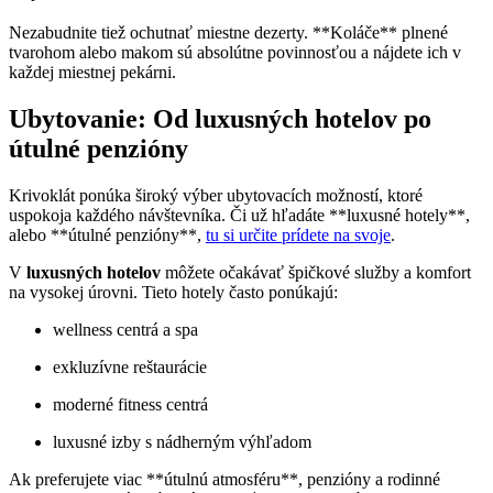
Nezabudnite tiež ochutnať miestne dezerty. **Koláče** plnené
tvarohom alebo makom sú absolútne povinnosťou a nájdete ich v
každej miestnej pekárni.
Ubytovanie: Od luxusných hotelov po
útulné penzióny
Krivoklát ponúka široký výber ubytovacích možností, ktoré
uspokoja každého návštevníka. Či už hľadáte **luxusné hotely**,
alebo **útulné penzióny**,
tu si určite prídete na svoje
.
V
luxusných hotelov
môžete očakávať špičkové služby a komfort
na vysokej úrovni. Tieto hotely často ponúkajú:
wellness centrá a spa
exkluzívne reštaurácie
moderné fitness centrá
luxusné izby s nádherným výhľadom
Ak preferujete viac **útulnú atmosféru**, penzióny a rodinné