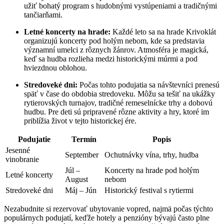
užiť bohatý program s hudobnými vystúpeniami a tradičnými
tančiarňami.
Letné koncerty na hrade:
Každé leto sa na hrade Krivoklát
organizujú koncerty pod holým nebom, kde sa predstavia
významní umelci z rôznych žánrov. Atmosféra je magická,
keď sa hudba rozlieha medzi historickými múrmi a pod
hviezdnou oblohou.
Stredoveké dni:
Počas tohto podujatia sa návštevníci prenesú
späť v čase do obdobia stredoveku. Môžu sa tešiť na ukážky
rytierovských turnajov, tradičné remeselnícke trhy a dobovú
hudbu. Pre deti sú pripravené rôzne aktivity a hry, ktoré im
priblížia život v tejto historickej ére.
Podujatie
Termín
Popis
Jesenné
September
Ochutnávky vína, trhy, hudba
vinobranie
Júl –
Koncerty na hrade pod holým
Letné koncerty
August
nebom
Stredoveké dni
Máj – Jún
Historický festival s rytiermi
Nezabudnite si rezervovať ubytovanie vopred, najmä počas týchto
populárnych podujatí, keďže hotely a penzióny bývajú často plne