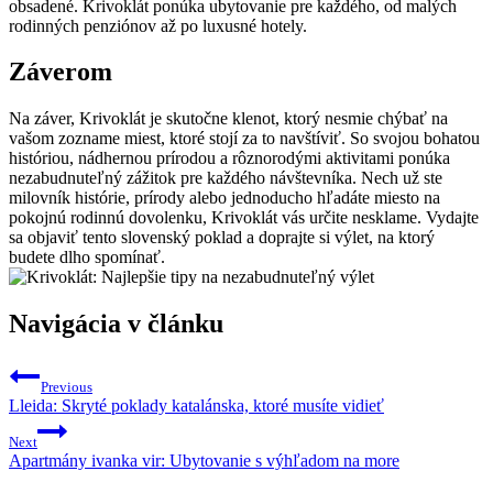
obsadené. Krivoklát ponúka ubytovanie pre každého, od malých
rodinných penziónov až po luxusné hotely.
Záverom
Na záver, Krivoklát je skutočne klenot, ktorý nesmie chýbať na
vašom zozname miest, ktoré stojí za to navštíviť. So svojou bohatou
históriou, nádhernou prírodou a rôznorodými aktivitami ponúka
nezabudnuteľný zážitok pre každého návštevníka. Nech už ste
milovník histórie, prírody alebo jednoducho hľadáte miesto na
pokojnú rodinnú dovolenku, Krivoklát vás určite nesklame. Vydajte
sa objaviť tento slovenský poklad a doprajte si výlet, na ktorý
budete dlho spomínať.
Navigácia v článku
Previous
Lleida: Skryté poklady katalánska, ktoré musíte vidieť
Next
Apartmány ivanka vir: Ubytovanie s výhľadom na more