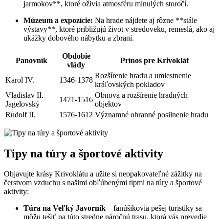
jarmokov**, ktoré oživia atmosféru minulých storočí.
Múzeum a expozície:
Na hrade nájdete aj rôzne **stále
výstavy**, ktoré približujú život v stredoveku, remeslá, ako aj
ukážky dobového nábytku a zbraní.
Obdobie
Panovník
Prínos pre Krivoklát
vlády
Rozšírenie hradu a umiestnenie
Karol IV.
1346-1378
kráľovských pokladov
Vladislav II.
Obnova a rozšírenie hradných
1471-1516
Jagelovský
objektov
Rudolf II.
1576-1612
Významné obranné posilnenie hradu
Tipy na túry a športové aktivity
Objavujte krásy Krivoklátu a užite si neopakovateľné zážitky na
čerstvom vzduchu s našimi obľúbenými tipmi na túry a športové
aktivity:
Túra na Veľký Javorník
– fanúšikovia pešej turistiky sa
môžu tešiť na túto stredne náročnú trasu, ktorá vás prevedie