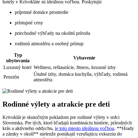
hotely v Krivokláte sú ideálnou voľbou. Poskytujú:
príjemné domáce prostredie
prístupné ceny
priechodné výhľady na okolitú prírodu
rodinnú atmosféru a osobný prístup
Typ
Vybavenie
ubytovania
Luxusný hotel
Wellness, reštaurácie, fitness, luxusné izby
Útulné izby, domáca kuchyňa, výhľady, rodinná
Penzión
atmosféra
Rodinné výlety a atrakcie pre deti
Krivoklát je skutočným pokladom pre rodinné výlety v srdci
Slovenska. Pre tých, ktorí hľadajú kombináciu histórie, prírodných
krás a aktívneho oddychu,
je toto miesto ideálnou voľbou
. **Hrady
a zámky v okolí** nielenže ponúkajú vzrušujúcu exkurziu do