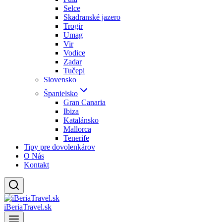
Selce
Skadranské jazero
Trogir
Umag
Vir
Vodice
Zadar
Tučepi
Slovensko
Španielsko
Gran Canaria
Ibiza
Katalánsko
Mallorca
Tenerife
Tipy pre dovolenkárov
O Nás
Kontakt
iBeriaTravel.sk