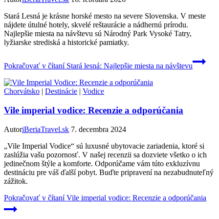
Stará Lesná je krásne horské mesto na severe Slovenska. V meste
nájdete útulné hotely, skvelé reštaurácie a nádhernú prírodu.
Najlepšie miesta na návštevu sú Národný Park Vysoké Tatry,
lyžiarske strediská a historické pamiatky.
Pokračovať v čítaní
Stará lesná: Najlepšie miesta na návštevu
Chorvátsko
|
Destinácie
|
Vodice
Vile imperial vodice: Recenzie a odporúčania
Autor
iBeriaTravel.sk
7. decembra 2024
„Vile Imperial Vodice“ sú luxusné ubytovacie zariadenia, ktoré si
zaslúžia vašu pozornosť. V našej recenzii sa dozviete všetko o ich
jedinečnom štýle a komforte. Odporúčame vám túto exkluzívnu
destináciu pre váš ďalší pobyt. Buďte pripravení na nezabudnuteľný
zážitok.
Pokračovať v čítaní
Vile imperial vodice: Recenzie a odporúčania