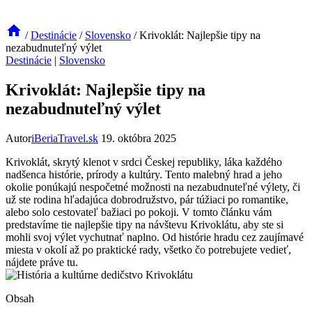
/
Destinácie
/
Slovensko
/
Krivoklát: Najlepšie tipy na
nezabudnuteľný výlet
Destinácie
|
Slovensko
Krivoklát: Najlepšie tipy na
nezabudnuteľný výlet
Autor
iBeriaTravel.sk
19. októbra 2025
Krivoklát, skrytý klenot v srdci Českej republiky, láka každého
nadšenca histórie, prírody a kultúry. Tento malebný hrad a jeho
okolie ponúkajú nespočetné možnosti na nezabudnuteľné výlety, či
už ste rodina hľadajúca dobrodružstvo, pár túžiaci po romantike,
alebo solo cestovateľ bažiaci po pokoji. V tomto článku vám
predstavíme tie najlepšie tipy na návštevu Krivoklátu, aby ste si
mohli svoj výlet vychutnať naplno. Od histórie hradu cez zaujímavé
miesta v okolí až po praktické rady, všetko čo potrebujete vedieť,
nájdete práve tu.
Obsah