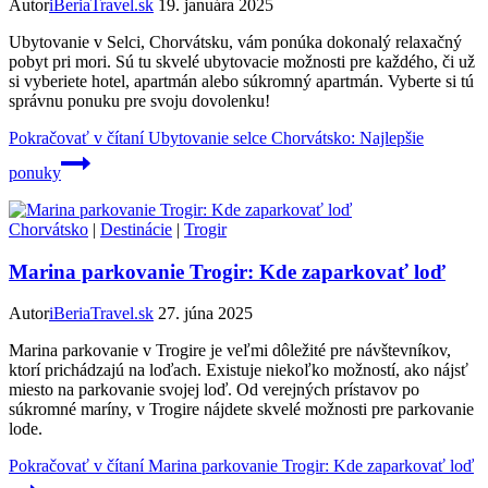
Autor
iBeriaTravel.sk
19. januára 2025
Ubytovanie v Selci, Chorvátsku, vám ponúka dokonalý relaxačný
pobyt pri mori. Sú tu skvelé ubytovacie možnosti pre každého, či už
si vyberiete hotel, apartmán alebo súkromný apartmán. Vyberte si tú
správnu ponuku pre svoju dovolenku!
Pokračovať v čítaní
Ubytovanie selce Chorvátsko: Najlepšie
ponuky
Chorvátsko
|
Destinácie
|
Trogir
Marina parkovanie Trogir: Kde zaparkovať loď
Autor
iBeriaTravel.sk
27. júna 2025
Marina parkovanie v Trogire je veľmi dôležité pre návštevníkov,
ktorí prichádzajú na loďach. Existuje niekoľko možností, ako nájsť
miesto na parkovanie svojej loď. Od verejných prístavov po
súkromné maríny, v Trogire nájdete skvelé možnosti pre parkovanie
lode.
Pokračovať v čítaní
Marina parkovanie Trogir: Kde zaparkovať loď