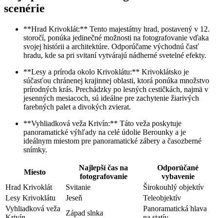
scenérie
**Hrad Krivoklát:** Tento majestátny hrad, postavený v 12.
storočí, ponúka jedinečné možnosti na fotografovanie vďaka
svojej histórii a architektúre. Odporúčame východnú časť
hradu, kde sa pri svitaní vytvárajú nádherné svetelné efekty.
**Lesy a príroda okolo Krivoklátu:** Krivoklátsko je
súčasťou chránenej krajinnej oblasti, ktorá ponúka množstvo
prírodných krás. Prechádzky po lesných cestičkách, najmä v
jesenných mesiacoch, sú ideálne pre zachytenie žiarivých
farebných palet a divokých zvierat.
**Vyhliadková veža Krivín:** Táto veža poskytuje
panoramatické výhľady na celé údolie Berounky a je
ideálnym miestom pre panoramatické zábery a časozberné
snímky.
Najlepší čas na
Odporúčané
Miesto
fotografovanie
vybavenie
Hrad Krivoklát
Svitanie
Širokouhlý objektív
Lesy Krivoklátu
Jeseň
Teleobjektív
Vyhliadková veža
Panoramatická hlava
Západ slnka
Krivín
na statív