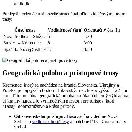
a piknik.
Pre⁢ lepšiu orientáciu si pozrite stručnú tabuľku s⁣ kľúčovými bodmi
trasy:
Časť trasy
Vzdialenosť ​(km)
Orientačný čas (h)
Nová Sedlica⁢ – ⁤Stužica
5
1:30
Stužica – Kremenec
8
3:00
Späť ⁤do Novej Sedlice
13
3:30
Geografická poloha a prístupové trasy
Kremenec, ktorý⁣ sa nachádza na hranici Slovenska, Ukrajiny a
Poľska, je najvyšším bodom Bukovských vrchov s výškou 1221 ⁣m
n.m. ⁤Táto unikátna geografická poloha ponúka nádherný⁤ výhľad na
tri krajiny naraz a ‍je výnimočným miestom pre turistov, ktorí
hľadajú ‍dobrodružstvo a krásu prírody.
Od slovenského ‌prístupu
: Trasa⁤ začína v dedine Nová
Sedlica a
vedie cez husté​ lesy
a malebné ⁤lúky až na samotný
vrchol.