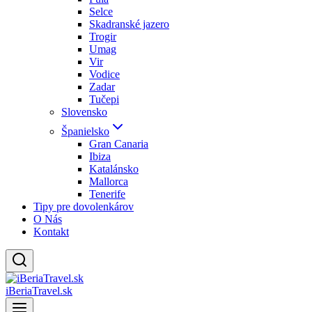
Selce
Skadranské jazero
Trogir
Umag
Vir
Vodice
Zadar
Tučepi
Slovensko
Španielsko
Gran Canaria
Ibiza
Katalánsko
Mallorca
Tenerife
Tipy pre dovolenkárov
O Nás
Kontakt
iBeriaTravel.sk