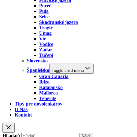
Plitvické jazera
Poreč
Pula
Selce
Skadranské jazero
Trogir
Umag
Vir
Vodice
Zadar
Tučepi
Slovensko
Španielsko
Toggle child menu
Gran Canaria
Ibiza
Katalánsko
Mallorca
Tenerife
Tipy pre dovolenkárov
O Nás
Kontakt
Hľadať: