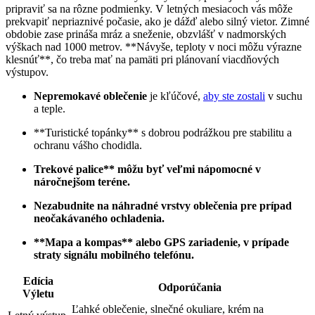
pripraviť sa na rôzne‌ podmienky. ⁤V letných mesiacoch vás môže‌
prekvapiť​ nepriaznivé počasie, ako je dážď alebo silný vietor.⁤ Zimné
obdobie zase prináša mráz‍ a sneženie, obzvlášť v ⁤nadmorských
výškach nad ‍1000 metrov.‍ **Návyše,​ teploty v noci môžu výrazne
klesnúť**, čo ⁤treba ​mať na pamäti pri plánovaní viacdňových
výstupov.
Nepremokavé‍ oblečenie
je kľúčové,
aby ‌ste zostali
v suchu
a teple.
**Turistické topánky** ‌s dobrou podrážkou pre stabilitu a
ochranu vášho⁤ chodidla.
Trekové palice** môžu byť veľmi nápomocné v
⁣náročnejšom teréne.
Nezabudnite na náhradné vrstvy oblečenia pre prípad
neočakávaného ochladenia.
**Mapa a kompas** alebo GPS zariadenie, v prípade
straty signálu mobilného telefónu.
Edícia
Odporúčania
Výletu
Ľahké oblečenie, slnečné okuliare, krém na