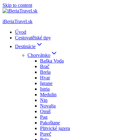
Skip to content
iBeriaTravel.sk
Úvod
Cestovatělské tipy
Destinácie
Chorvátsko
Baška Voda
Brač
Brela
Hvar
Igrane
Istria
Medulin
Nin
Novalja
Omiš
Pag
Pakoštane
Plitvické jazera
Poreč
Pula