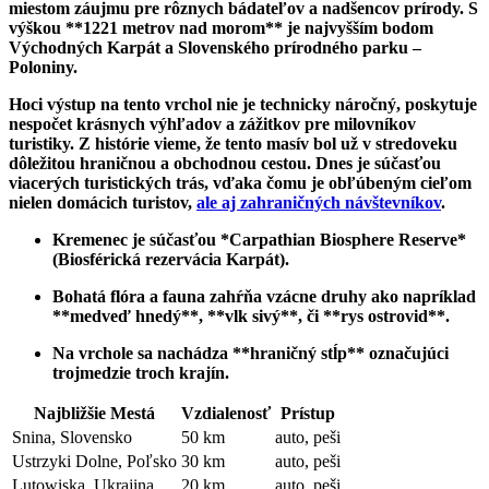
‌miestom záujmu pre ⁤rôznych bádateľov a nadšencov prírody. S
výškou **1221 metrov nad morom** je⁤ najvyšším bodom
Východných Karpát a Slovenského prírodného parku –
Poloniny.
Hoci výstup na tento‍ vrchol nie je technicky náročný, poskytuje
nespočet krásnych výhľadov​ a ​zážitkov pre milovníkov
turistiky. Z histórie vieme, že tento masív bol už v stredoveku
dôležitou hraničnou a obchodnou cestou. Dnes je súčasťou ​
viacerých turistických trás, vďaka čomu je‌ obľúbeným cieľom
nielen‌ domácich turistov,
ale aj zahraničných návštevníkov
.
Kremenec je súčasťou *Carpathian Biosphere Reserve*
(Biosférická rezervácia Karpát).
Bohatá‌ flóra a ‌fauna zahŕňa vzácne druhy ako napríklad
**medveď hnedý**, **vlk sivý**, či **rys ostrovid**.
Na vrchole sa nachádza **hraničný stĺp** označujúci
trojmedzie⁢ troch⁢ krajín.
Najbližšie Mestá
Vzdialenosť
Prístup
Snina, Slovensko
50⁤ km
auto, peši
Ustrzyki Dolne, Poľsko
30 km
auto, peši
Lutowiska, Ukrajina
20 km
auto, peši