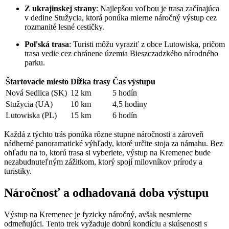
Z ukrajinskej strany
: Najlepšou voľbou je trasa začínajúca
v dedine Stužycia, ktorá ponúka mierne náročný výstup cez
rozmanité lesné cestičky.
Poľská trasa
: Turisti môžu vyraziť z obce ​Lutowiska, pričom‌
trasa ⁣vedie cez chránene územia Bieszczadzkého národného
parku.
Štartovacie miesto
Dĺžka trasy
Čas výstupu
Nová Sedlica (SK)
12 km
5 hodín
Stužycia (UA)
10‌ km
4,5 hodiny
Lutowiska (PL)
15⁤ km
6 hodín
Každá z​ týchto trás ponúka rôzne stupne ⁤náročnosti a zároveň
nádherné panoramatické výhľady, ktoré určite ⁢stoja za⁤ námahu. Bez
ohľadu na to, ktorú trasa si vyberiete, výstup na Kremenec bude
nezabudnuteľným zážitkom, ktorý⁤ spojí milovníkov prírody a
turistiky.
Náročnosť a odhadovaná doba výstupu
Výstup‍ na Kremenec je fyzicky náročný, avšak nesmierne
odmeňujúci. Tento trek vyžaduje dobrú kondíciu ‍a skúsenosti s