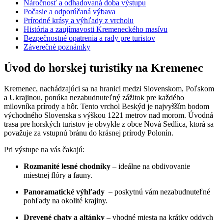
Náročnosť a odhadovaná doba výstupu
Počasie a odporúčaná výbava
Prírodné krásy a výhľady z vrcholu
História a zaujímavosti Kremeneckého masívu
Bezpečnostné opatrenia a rady pre turistov
Záverečné poznámky
Úvod do horskej turistiky na Kremenec
Kremenec, nachádzajúci ‌sa na hranici medzi Slovenskom, Poľskom
a Ukrajinou, ponúka nezabudnuteľný zážitok pre ⁣každého
milovníka prírody ​a hôr. Tento vrchol Beskýd je​ najvyšším bodom
východného‍ Slovenska s ⁣výškou 1221 metrov nad morom. Úvodná
trasa pre horských ⁣turistov je obvykle ⁣z obce Nová Sedlica, ktorá ⁣sa
považuje za vstupnú bránu do krásnej prírody‌ Polonín.
Pri výstupe na vás čakajú:
Rozmanité lesné chodníky
– ideálne na ​obdivovanie
miestnej flóry a fauny.
Panoramatické výhľady
​ – ‌poskytnú​ vám nezabudnuteľné
pohľady na okolité krajiny.
Drevené chaty a altánky
– vhodné miesta na krátky oddych