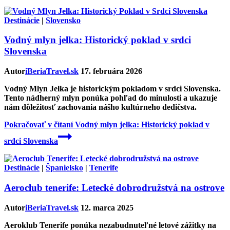
Destinácie
|
Slovensko
Vodný mlyn jelka: Historický poklad v srdci
Slovenska
Autor
iBeriaTravel.sk
17. februára 2026
Vodný Mlyn Jelka je historickým pokladom v srdci Slovenska.
Tento nádherný mlyn ponúka pohľad do minulosti a ukazuje
nám dôležitosť zachovania nášho kultúrneho dedičstva.
Pokračovať v čítaní
Vodný mlyn jelka: Historický poklad v
srdci Slovenska
Destinácie
|
Španielsko
|
Tenerife
Aeroclub tenerife: Letecké dobrodružstvá na ostrove
Autor
iBeriaTravel.sk
12. marca 2025
Aeroklub Tenerife ponúka nezabudnuteľné letové zážitky na