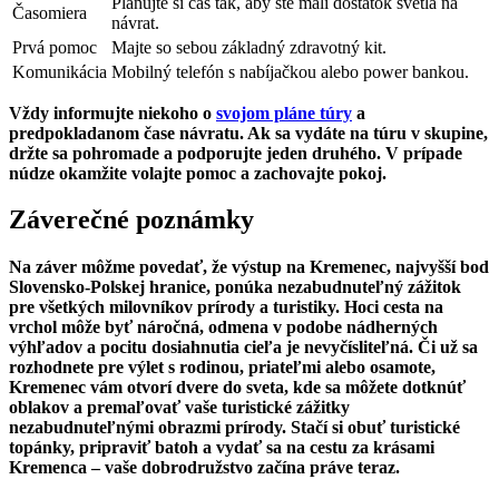
Plánujte si čas tak, aby ste mali dostatok svetla ‌na
Časomiera
návrat.
Prvá pomoc
Majte⁣ so sebou základný zdravotný ​kit.
Komunikácia
Mobilný telefón s nabíjačkou ⁣alebo power ⁢bankou.
Vždy informujte niekoho o
svojom pláne túry
​a
predpokladanom čase návratu. Ak sa vydáte na túru ⁣v skupine,
držte sa pohromade a podporujte jeden druhého. ⁢V prípade
núdze okamžite volajte pomoc a zachovajte pokoj.
Záverečné poznámky
Na záver môžme povedať, že výstup ⁢na Kremenec,​ najvyšší bod
Slovensko-Polskej hranice, ponúka nezabudnuteľný zážitok⁤
pre všetkých milovníkov prírody a turistiky. Hoci cesta na
vrchol môže byť náročná, odmena v podobe nádherných
výhľadov a pocitu dosiahnutia cieľa je nevyčísliteľná. Či už sa
rozhodnete pre výlet s rodinou, priateľmi alebo osamote,​
Kremenec vám otvorí dvere do sveta, kde sa môžete ⁣dotknúť
oblakov a premaľovať vaše turistické zážitky
nezabudnuteľnými obrazmi prírody. Stačí si‌ obuť turistické
topánky, pripraviť batoh ⁢a vydať sa na cestu‍ za krásami
Kremenca‍ – vaše⁤ dobrodružstvo začína práve teraz.