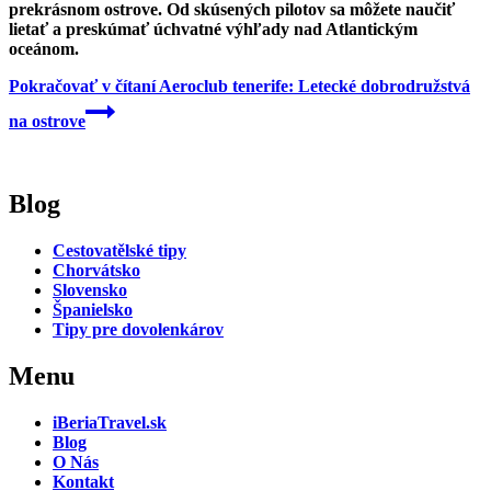
prekrásnom ostrove. Od skúsených pilotov sa môžete naučiť
lietať a preskúmať úchvatné výhľady nad Atlantickým
oceánom.
Pokračovať v čítaní
Aeroclub tenerife: Letecké dobrodružstvá
na ostrove
Blog
Cestovatělské tipy
Chorvátsko
Slovensko
Španielsko
Tipy pre dovolenkárov
Menu
iBeriaTravel.sk
Blog
O Nás
Kontakt