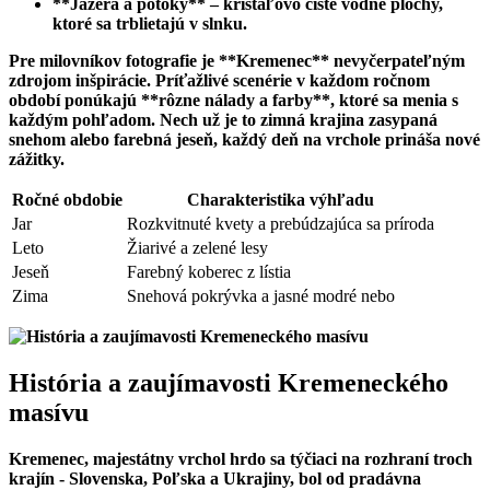
**Jazerá a potoky** – krištáľovo čisté vodné ⁤plochy,
ktoré sa trblietajú v slnku.
Pre milovníkov fotografie je **Kremenec** nevyčerpateľným
zdrojom inšpirácie. Príťažlivé scenérie v ⁣každom‍ ročnom
období ponúkajú **rôzne nálady a farby**, ktoré sa menia s
‌každým pohľadom. Nech už je to zimná krajina zasypaná
snehom alebo farebná jeseň, každý deň na vrchole prináša nové
zážitky.
Ročné obdobie
Charakteristika výhľadu
Jar
Rozkvitnuté kvety a prebúdzajúca sa príroda
Leto
Žiarivé a zelené lesy
Jeseň
Farebný koberec z lístia
Zima
Snehová pokrývka‌ a jasné modré nebo
História a zaujímavosti Kremeneckého
masívu
Kremenec, majestátny vrchol‌ hrdo sa týčiaci na rozhraní troch
krajín -‍ Slovenska, Poľska⁢ a Ukrajiny, bol od pradávna