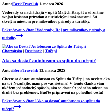
Autor
iBeriaTravel.sk
1. marca 2026
Voderady sa nachádzajú v úpätí Malých Karpát a sú známe
svojou krásnou prírodou a turistickými možnosťami. Sú
skvelým miestom pre milovníkov prírody a turistiky.
Pokračovať v čítaní
Voderady: Raj pre milovníkov prírody a
turistiky
Chorvátsko
|
Destinácie
|
Tučepi
Ako sa dostať autobusom zo splitu do tučepi?
Autor
iBeriaTravel.sk
13. marca 2025
Chcete sa dostať autobusom zo Splitu do Tučepi, no neviete ako
na to? Nezúfajte, mám pre vás riešenie! V tomto článku vám
ukážem jednoduchý spôsob, ako sa dostať z jedného miesta na
druhé bez problémov. Buďte pripravení na pohodlnú cestu!
Pokračovať v čítaní
Ako sa dostať autobusom zo splitu do
tučepi?