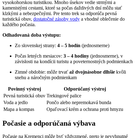
vysokohorskou turistikou. Mnoho úsekov vedie strmými a
kamenistými cestami, ⁢ktoré ⁤sa počas daždivých dní⁤ môžu stať
‍klzkými a nebezpečnými. Pre tento trek sa odporúča ⁤pevná
turistická ⁣obuv,
dostatočné‍ zásoby vody
a vhodné oblečenie do
každého​ počasia.
Odhadovaná doba výstupu:
Zo ⁢slovenskej strany:
4 – 5⁣ hodín
(jednosmerne)
Počas letných mesiacov:
3 – 4 hodiny
(jednosmerne), v⁣
závislosti na kondícii turistu a poveternostných podmienkach
Zimné obdobie: môže trvať
až dvojnásobne dlhšie
kvôli
snehu a náročným podmienkam
Povinný výstroj
Odporúčaný výstroj
Pevná turistická obuv
Trekingové‍ palice
Voda a jedlo
Pončo alebo nepremokavá bunda
Mapa a kompas
Opaľovací krém ⁢a ochrana proti hmyzu
Počasie a odporúčaná výbava
Počasie na Kremenci môže ‍byť vždyzmené, preto je nevyhnutné