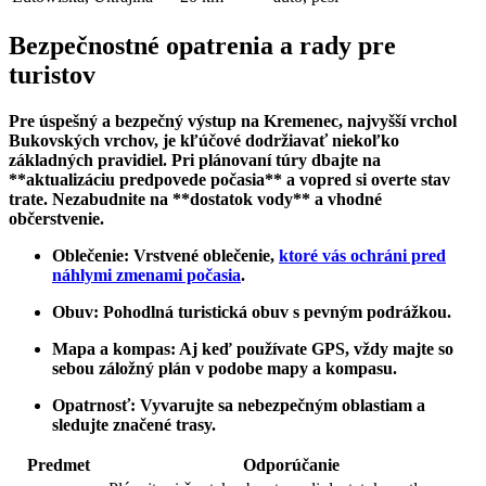
Bezpečnostné opatrenia a rady pre
turistov
Pre úspešný a ⁣bezpečný výstup na Kremenec, najvyšší vrchol
Bukovských vrchov, je ​kľúčové dodržiavať niekoľko
základných pravidiel. Pri plánovaní túry dbajte na
**aktualizáciu ​predpovede počasia** a vopred si overte stav
trate. Nezabudnite na **dostatok vody** a vhodné
občerstvenie.
Oblečenie:
Vrstvené oblečenie,
ktoré vás ochráni pred
náhlymi zmenami počasia
.
Obuv:
Pohodlná turistická obuv s pevným podrážkou.
Mapa ‌a kompas:
Aj keď používate GPS, vždy majte so
sebou záložný plán v ⁤podobe mapy a kompasu.
Opatrnosť:
Vyvarujte sa nebezpečným ‍oblastiam a
sledujte⁣ značené trasy.
Predmet
Odporúčanie