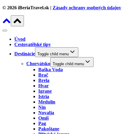
© 2026 iBeriaTravel.sk |
Zásady ochrany osobných údajov
Úvod
Cestovatělské tipy
Destinácie
Toggle child menu
Chorvátsko
Toggle child menu
Baška Voda
Brač
Brela
Hvar
Igrane
Istria
Medulin
Nin
Novalja
Omiš
Pag
Pakoštane