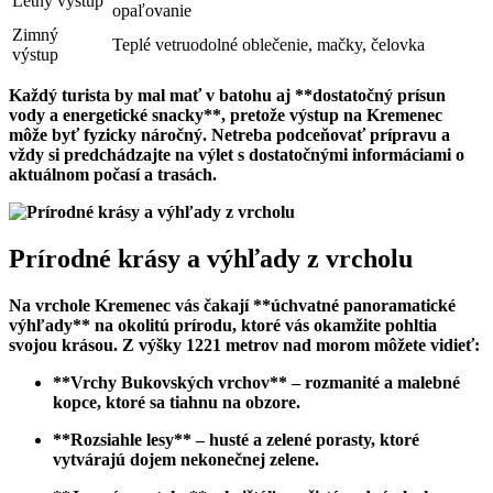
Letný výstup
opaľovanie
Zimný
Teplé​ vetruodolné oblečenie, ​mačky,⁤ čelovka
výstup
Každý turista by mal ‌mať v batohu aj **dostatočný prísun
vody a energetické snacky**, pretože výstup na Kremenec
môže byť fyzicky⁣ náročný. Netreba podceňovať prípravu a
vždy si predchádzajte​ na ​výlet ‍s dostatočnými informáciami o
aktuálnom počasí a trasách.
Prírodné krásy a výhľady z vrcholu
Na vrchole Kremenec vás čakají **úchvatné panoramatické
výhľady** na okolitú ​prírodu, ktoré vás okamžite pohltia
svojou krásou.‌ Z výšky⁢ 1221 metrov nad morom môžete vidieť:
**Vrchy Bukovských vrchov** – rozmanité a malebné
kopce, ktoré sa tiahnu⁤ na obzore.
**Rozsiahle lesy** – husté a ‌zelené porasty, ktoré⁢
vytvárajú dojem nekonečnej zelene.