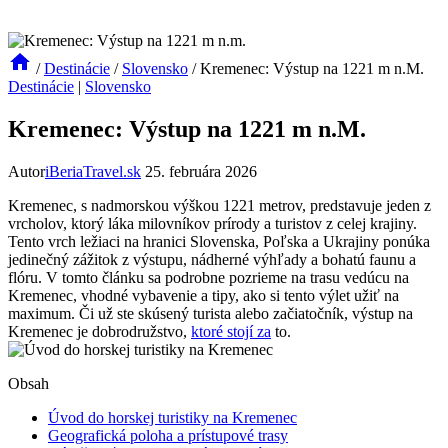
/
Destinácie
/
Slovensko
/
Kremenec: Výstup na 1221 m n.M.
Destinácie
|
Slovensko
Kremenec: Výstup na 1221 m n.M.
Autor
iBeriaTravel.sk
25. februára 2026
Kremenec,​ s nadmorskou výškou 1221 metrov, predstavuje ‍jeden z‌
vrcholov, ktorý láka ⁣milovníkov prírody a turistov z ⁣celej krajiny.
Tento vrch ležiaci na ⁣hranici Slovenska, Poľska ‌a Ukrajiny ponúka‌
jedinečný zážitok z výstupu,‍ nádherné výhľady a‌ bohatú faunu a
flóru.⁤ V tomto článku sa podrobne pozrieme na trasu vedúcu na⁤
Kremenec, vhodné vybavenie a tipy, ako si ⁣tento výlet užiť na
maximum. Či už ste skúsený turista alebo⁢ začiatočník,⁢ výstup na
Kremenec je dobrodružstvo,
ktoré stojí za
to.
Obsah
Úvod do horskej turistiky na Kremenec
Geografická poloha a prístupové trasy