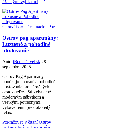
úžasnými výhľadmi
Chorvátsko
|
Destinácie
|
Pag
Ostrov pag apartmány:
Luxusné a pohodlné
ubytovanie
Autor
iBeriaTravel.sk
28.
septembra 2025
Ostrov Pag Apartmány
ponúkajú luxusné a pohodlné
ubytovanie pre náročných
cestovateľov. Sú vybavené
moderným nábytkom a
všetkými potrebnými
vybaveniami pre dokonalý
relax.
Pokračovať v čítaní
Ostrov
pag apartmány: Luxusné a