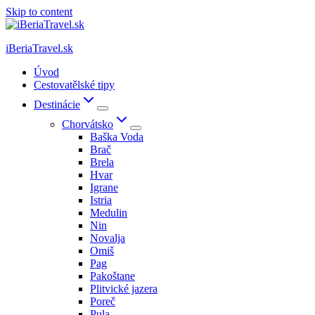
Skip to content
iBeriaTravel.sk
Úvod
Cestovatělské tipy
Destinácie
Chorvátsko
Baška Voda
Brač
Brela
Hvar
Igrane
Istria
Medulin
Nin
Novalja
Omiš
Pag
Pakoštane
Plitvické jazera
Poreč
Pula