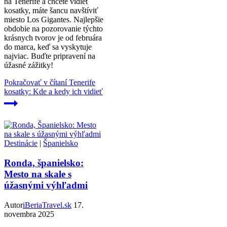
na Tenerife a chcete vidieť
kosatky, máte šancu navštíviť
miesto Los Gigantes. Najlepšie
obdobie na pozorovanie týchto
krásnych tvorov je od februára
do marca, keď sa vyskytuje
najviac. Buďte pripravení na
úžasné zážitky!
Pokračovať v čítaní
Tenerife
kosatky: Kde a kedy ich vidieť
Destinácie
|
Španielsko
Ronda, španielsko:
Mesto na skale s
úžasnými výhľadmi
Autor
iBeriaTravel.sk
17.
novembra 2025