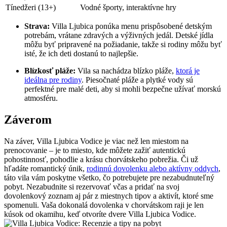
Tínedžeri (13+)
Vodné športy, interaktívne hry
Strava:
Villa Ljubica ponúka menu prispôsobené detským
potrebám, vrátane zdravých a výživných jedál. Detské jídla
môžu byť pripravené na požiadanie, takže si rodiny môžu byť
isté, že ich deti dostanú to najlepšie.
Blízkosť pláže:
Vila sa nachádza blízko pláže,
ktorá je
ideálna pre rodiny
. Piesočnaté pláže a plytké vody sú
perfektné pre malé deti, aby si mohli bezpečne užívať morskú
atmosféru.
Záverom
Na záver, Villa Ljubica Vodice je viac než len miestom na
prenocovanie – je to miesto, kde môžete zažiť autentickú
pohostinnosť, pohodlie a krásu chorvátskeho pobrežia. Či už
hľadáte romantický únik,
rodinnú dovolenku alebo aktívny oddych
,
táto vila vám poskytne všetko, čo potrebujete pre nezabudnuteľný
pobyt. Nezabudnite si rezervovať včas a pridať na svoj
dovolenkový zoznam aj pár z miestnych tipov a aktivít, ktoré sme
spomenuli. Vaša dokonalá dovolenka v chorvátskom raji je len
kúsok od okamihu, keď otvoríte dvere Villa Ljubica Vodice.