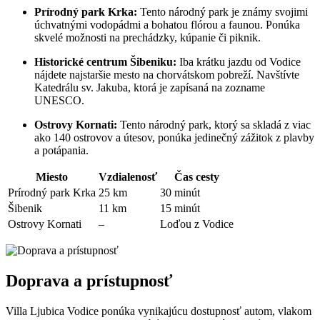
Prírodný park Krka:
Tento národný park je známy svojimi
úchvatnými vodopádmi a bohatou flórou a faunou. Ponúka
skvelé možnosti na prechádzky, kúpanie či piknik.
Historické centrum Šibeniku:
Iba krátku jazdu od Vodice
nájdete najstaršie mesto na chorvátskom pobreží. Navštívte
Katedrálu sv. Jakuba, ktorá je zapísaná na zozname
UNESCO.
Ostrovy Kornati:
Tento národný park, ktorý sa skladá z viac
ako 140 ostrovov a útesov, ponúka jedinečný zážitok z plavby
a potápania.
Miesto
Vzdialenosť
Čas cesty
Prírodný park Krka
25 km
30 minút
Šibenik
11 km
15 minút
Ostrovy Kornati
–
Loďou z Vodice
Doprava a prístupnosť
Villa Ljubica Vodice ponúka vynikajúcu dostupnosť autom, vlakom