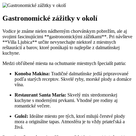
Gastronomické zážitky v okolí
Vodice je známe nielen nádherným chorvátskym pobrežím, ale aj
svojimi fascinujúcimi **gastronomickými zážitkami**. Pri návšteve
**Villa Ljubica** určite nevynechajte niektoré z miestnych
reštaurácií a barov, ktoré ponúkajú to najlepšie z dalmatínskej
kuchyne.
Medzi obľúbené miesta na ochutnanie miestnych špecialít patria:
Konoba Makina:
Tradičné dalmatínske jedlá pripravované
podľa starých receptov. Skvelé ryby, morské plody a domáce
vína.
Restaurant Santa Maria:
Skvelý mix stredomorskej
kuchyne s modernými prvkami. Vhodné pre rodiny aj
romantické večere.
Gulož:
Ideálne miesto pre tých, ktorí milujú čerstvé plody
mora a originálne tapas. Atmosféra je tu vždy priateľská a
živá.