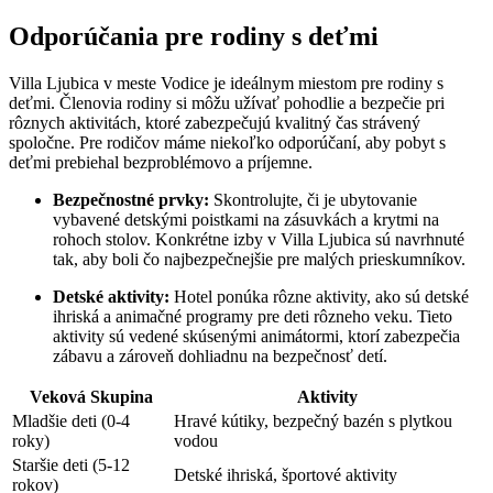
Odporúčania pre rodiny s deťmi
Villa Ljubica v meste Vodice je ideálnym miestom pre rodiny s
deťmi. Členovia rodiny si môžu užívať pohodlie a bezpečie pri
rôznych aktivitách, ktoré zabezpečujú kvalitný čas strávený
spoločne. Pre rodičov máme niekoľko odporúčaní, aby pobyt s
deťmi prebiehal bezproblémovo a príjemne.
Bezpečnostné prvky:
Skontrolujte, či je ubytovanie
vybavené detskými poistkami na zásuvkách a krytmi na
rohoch stolov. Konkrétne izby v Villa Ljubica sú navrhnuté
tak, aby boli čo najbezpečnejšie pre malých prieskumníkov.
Detské aktivity:
Hotel ponúka rôzne aktivity, ako sú detské
ihriská a animačné programy pre deti rôzneho veku. Tieto
aktivity sú vedené skúsenými animátormi, ktorí zabezpečia
zábavu a zároveň dohliadnu na bezpečnosť detí.
Veková Skupina
Aktivity
Mladšie deti (0-4
Hravé kútiky, bezpečný bazén s plytkou
roky)
vodou
Staršie deti (5-12
Detské ihriská, športové aktivity
rokov)