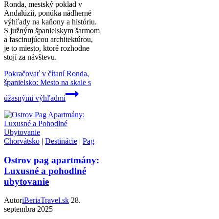
Ronda, mestský poklad v
Andalúzii, ponúka nádherné
výhľady na kaňony a históriu.
S južným španielskym šarmom
a fascinujúcou architektúrou,
je to miesto, ktoré rozhodne
stojí za návštevu.
Pokračovať v čítaní
Ronda,
španielsko: Mesto na skale s
úžasnými výhľadmi
Chorvátsko
|
Destinácie
|
Pag
Ostrov pag apartmány:
Luxusné a pohodlné
ubytovanie
Autor
iBeriaTravel.sk
28.
septembra 2025