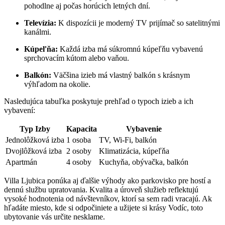
pohodlne aj počas horúcich letných dní.
Televízia:
K dispozícii je moderný TV prijímač so satelitnými
kanálmi.
Kúpeľňa:
Každá izba má súkromnú kúpeľňu vybavenú
sprchovacím kútom alebo vaňou.
Balkón:
Väčšina izieb má vlastný balkón s krásnym
výhľadom na okolie.
Nasledujúca tabuľka poskytuje prehľad o typoch izieb a ich
vybavení:
Typ Izby
Kapacita
Vybavenie
Jednolôžková izba
1 osoba
TV, Wi-Fi, balkón
Dvojlôžková izba
2 osoby
Klimatizácia, kúpeľňa
Apartmán
4 osoby
Kuchyňa, obývačka, balkón
Villa Ljubica ponúka aj ďalšie výhody ako parkovisko pre hostí a
dennú službu upratovania. Kvalita a úroveň služieb reflektujú
vysoké hodnotenia od návštevníkov, ktorí sa sem radi vracajú. Ak
hľadáte miesto, kde si odpočiniete a užijete si krásy Vodíc, toto
ubytovanie vás určite nesklame.