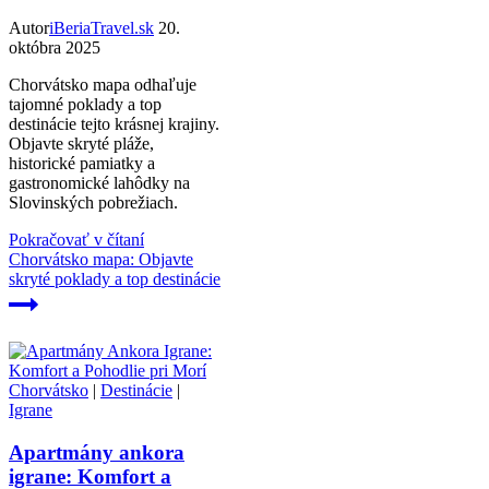
Autor
iBeriaTravel.sk
20.
októbra 2025
Chorvátsko mapa odhaľuje
tajomné poklady a top
destinácie tejto krásnej krajiny.
Objavte skryté pláže,
historické pamiatky a
gastronomické lahôdky na
Slovinských pobrežiach.
Pokračovať v čítaní
Chorvátsko mapa: Objavte
skryté poklady a top destinácie
Chorvátsko
|
Destinácie
|
Igrane
Apartmány ankora
igrane: Komfort a