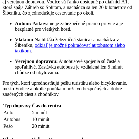
aj verejnou dopravou. Vodice sú ľahko dostupné po diaľnici A1,
ktorá spája Záhreb so Splitom, a nachádza sa len 20 kilometrov od
Šibeniku, čo zjednodušuje cestovanie po okolí.
Autom:
Parkovanie je zabezpečené priamo pri vile a je
bezplatné pre všetkých hostí.
Vlakom:
Najbližšia železničná stanica sa nachádza v
Šibeniku,
odkiaľ je možné pokračovať autobusom alebo
taxíkom
.
Verejnou dopravou:
Autobusové spojenia sú časté a
spoľahlivé. Zastávka autobusu je vzdialená len 5 minút
chôdze od ubytovania.
Pre tých, ktorí uprednostňujú pešiu turistiku alebo bicyklovanie,
mesto Vodice a okolie ponúka množstvo bezpečných a dobre
značených ciest a chodníkov.
Typ dopravy
Čas do centra
Auto
5 minút
Autobus
10 minút
Pešo
20 minút