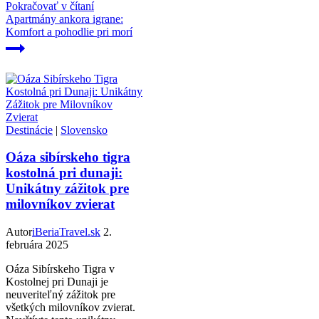
Pokračovať v čítaní
Apartmány ankora igrane:
Komfort a pohodlie pri morí
Destinácie
|
Slovensko
Oáza sibírskeho tigra
kostolná pri dunaji:
Unikátny zážitok pre
milovníkov zvierat
Autor
iBeriaTravel.sk
2.
februára 2025
Oáza Sibírskeho Tigra v
Kostolnej pri Dunaji je
neuveriteľný zážitok pre
všetkých milovníkov zvierat.