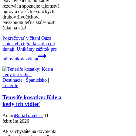
Navštívte tento unikátny
rezervát a spoznajte tajomstvá
tigrov a ďalších exotických
druhov živočíchov.
Nezabudnuteľná skúsenosť
čaká na vás!
Pokračovať v čítaní
Oáza
sibírskeho tigra kostolná pri
dunaji: Unikátny zážitok pre
milovníkov zvierat
Destinácie
|
Španielsko
|
Tenerife
Tenerife kosatky: Kde a
kedy ich vidieť
Autor
iBeriaTravel.sk
11.
februára 2026
Ak sa chystáte na dovolenku