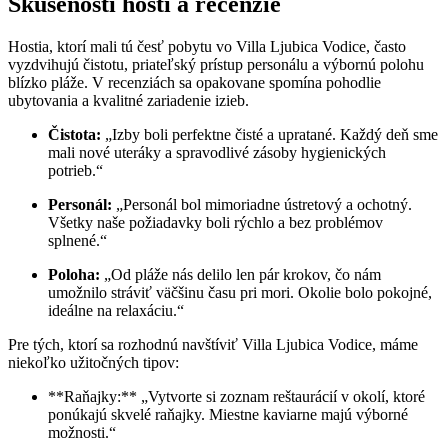
Skúsenosti hostí a recenzie
Hostia, ktorí mali tú česť pobytu vo Villa Ljubica Vodice, často
vyzdvihujú čistotu, priateľský prístup personálu a výbornú polohu
blízko pláže. V recenziách sa opakovane spomína pohodlie
ubytovania a kvalitné zariadenie izieb.
Čistota:
„Izby boli perfektne čisté a upratané. Každý deň sme
mali nové uteráky a spravodlivé zásoby hygienických
potrieb.“
Personál:
„Personál bol mimoriadne ústretový a ochotný.
Všetky naše požiadavky boli rýchlo a bez problémov
splnené.“
Poloha:
„Od pláže nás delilo len pár krokov, čo nám
umožnilo stráviť väčšinu času pri mori. Okolie bolo pokojné,
ideálne na relaxáciu.“
Pre tých, ktorí sa rozhodnú navštíviť Villa Ljubica Vodice, máme
niekoľko užitočných tipov:
**Raňajky:** „Vytvorte si zoznam reštaurácií v okolí, ktoré
ponúkajú skvelé raňajky. Miestne kaviarne majú výborné
možnosti.“