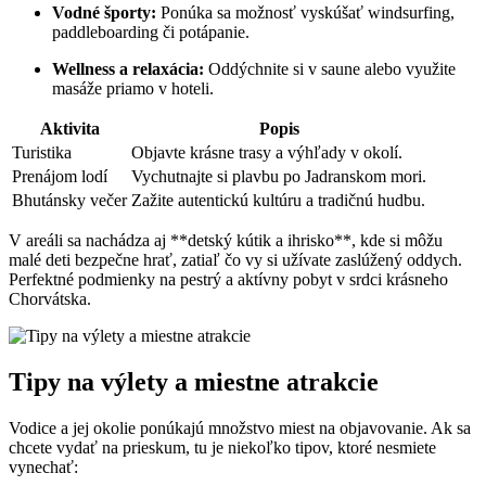
Vodné športy:
Ponúka sa možnosť vyskúšať windsurfing,
paddleboarding či potápanie.
Wellness a relaxácia:
Oddýchnite si v saune alebo využite
masáže priamo v hoteli.
Aktivita
Popis
Turistika
Objavte krásne trasy a výhľady v okolí.
Prenájom lodí
Vychutnajte si plavbu po Jadranskom mori.
Bhutánsky večer
Zažite autentickú kultúru a tradičnú hudbu.
V areáli sa nachádza aj **detský kútik a ihrisko**, kde si môžu
malé deti bezpečne hrať, zatiaľ čo vy si užívate zaslúžený oddych.
Perfektné podmienky na pestrý a aktívny pobyt v srdci krásneho
Chorvátska.
Tipy na výlety a miestne atrakcie
Vodice a jej okolie ponúkajú množstvo miest na objavovanie. Ak sa
chcete vydať na prieskum, tu je niekoľko tipov, ktoré nesmiete
vynechať: