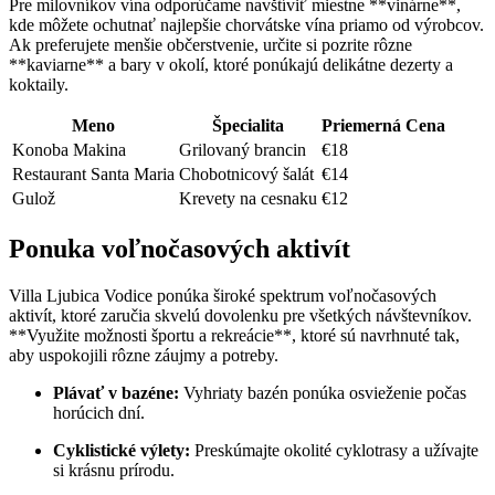
Pre milovníkov vína odporúčame navštíviť miestne **vinárne**,
kde môžete ochutnať najlepšie chorvátske vína priamo od výrobcov.
Ak preferujete menšie občerstvenie, určite si pozrite rôzne
**kaviarne** a bary v okolí, ktoré ponúkajú delikátne dezerty a
koktaily.
Meno
Špecialita
Priemerná Cena
Konoba Makina
Grilovaný brancin
€18
Restaurant Santa Maria
Chobotnicový šalát
€14
Gulož
Krevety na cesnaku
€12
Ponuka voľnočasových aktivít
Villa Ljubica Vodice ponúka široké spektrum voľnočasových
aktivít, ktoré zaručia skvelú dovolenku pre všetkých návštevníkov.
**Využite možnosti športu a rekreácie**, ktoré sú navrhnuté tak,
aby uspokojili rôzne záujmy a potreby.
Plávať v bazéne:
Vyhriaty bazén ponúka osvieženie počas
horúcich dní.
Cyklistické výlety:
Preskúmajte okolité cyklotrasy a užívajte
si krásnu prírodu.