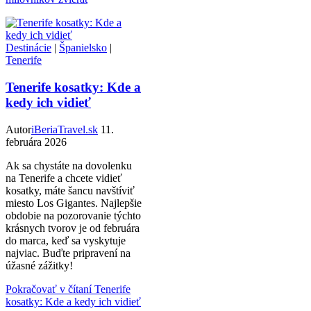
Destinácie
|
Španielsko
|
Tenerife
Tenerife kosatky: Kde a
kedy ich vidieť
Autor
iBeriaTravel.sk
11.
februára 2026
Ak sa chystáte na dovolenku
na Tenerife a chcete vidieť
kosatky, máte šancu navštíviť
miesto Los Gigantes. Najlepšie
obdobie na pozorovanie týchto
krásnych tvorov je od februára
do marca, keď sa vyskytuje
najviac. Buďte pripravení na
úžasné zážitky!
Pokračovať v čítaní
Tenerife
kosatky: Kde a kedy ich vidieť