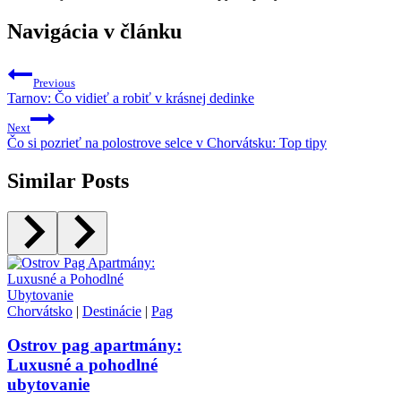
Navigácia v článku
Previous
Tarnov: Čo vidieť a robiť v krásnej dedinke
Next
Čo si pozrieť na polostrove selce v Chorvátsku: Top tipy
Similar Posts
Chorvátsko
|
Destinácie
|
Pag
Ostrov pag apartmány:
Luxusné a pohodlné
ubytovanie