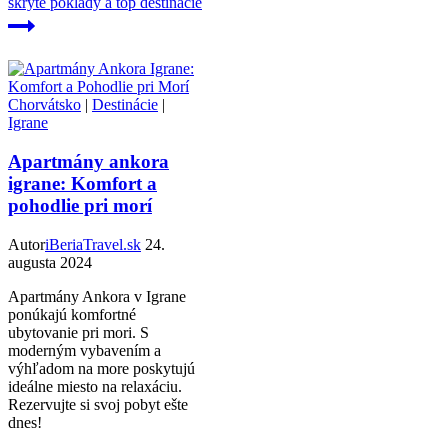
skryté poklady a top destinácie
Chorvátsko
|
Destinácie
|
Igrane
Apartmány ankora
igrane: Komfort a
pohodlie pri morí
Autor
iBeriaTravel.sk
24.
augusta 2024
Apartmány Ankora v Igrane
ponúkajú komfortné
ubytovanie pri mori. S
moderným vybavením a
výhľadom na more poskytujú
ideálne miesto na relaxáciu.
Rezervujte si svoj pobyt ešte
dnes!