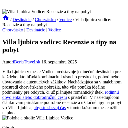
/
Destinácie
/
Chorvátsko
/
Vodice
/
Villa ljubica vodice:
Recenzie a tipy na pobyt
Chorvátsko
|
Destinácie
|
Vodice
Villa ljubica vodice: Recenzie a tipy na
pobyt
Autor
iBeriaTravel.sk
16. septembra 2025
Villa Ljubica v meste Vodice predstavuje jedinečnú destináciu pre
každého, kto hľadá kombináciu krásneho prostredia, pohodlného
ubytovania a autentických zážitkov. Nachádzajúca sa v malebnom
prostredí chorvátskeho pobrežia, táto vila ponúka ideálne
podmienky pre oddych, či už plánujete romantický útek,
rodinnú
dovolenku alebo dobrodružnú cestu
s priateľmi. V nasledujúcom
článku vám prinášame podrobné recenzie a užitočné tipy na pobyt
vo Villa Ljubica,
aby ste si svoj čas
v tomto krásnom meste užili
naplno.
Obsah