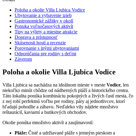
Poloha a okolie Villa Ljubica Vodice
Ubytovanie a vybavenie izieb
Gastronomické zážitky v okolí
Ponuka voľnočasových aktivít
Tipy na výlety a miestne atrakcie
Doprava a prístupnosť
Skúsenosti hostí a recenzie
Porovnanie s inými ubytovaniami
Odporúčania pre rodiny s deťmi
Záverom
Poloha a okolie Villa Ljubica Vodice
Villa Ljubica sa nachádza na ideálnom mieste v meste
Vodice
, len
niekoľko minút chôdze od nádherných pláží a historického centra.
Táto lokalita ponúka kombináciu pokojných a živých častí mesta, čo
z nej robí perfektnú voľbu pre rodiny, páry aj jednotlivcov, ktorí
hľadajú pohodlie a zábavu. Neďaleko vily nájdete množstvo
reštaurácií, kaviarní a butikových obchodov.
Okolie ponúka množstvo aktivít a zaujímavostí:
Pláže:
Čisté a udržiavané pláže s jemným pieskom a