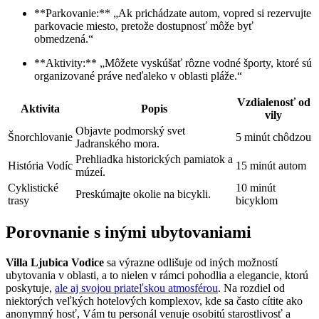
**Parkovanie:** „Ak prichádzate autom, vopred si rezervujte
parkovacie miesto, pretože dostupnosť môže byť
obmedzená.“
**Aktivity:** „Môžete vyskúšať rôzne vodné športy, ktoré sú
organizované práve neďaleko v oblasti pláže.“
Vzdialenosť od
Aktivita
Popis
vily
Objavte podmorský svet
Šnorchlovanie
5 minút chôdzou
Jadranského mora.
Prehliadka historických pamiatok a
História Vodíc
15 minút autom
múzeí.
Cyklistické
10 minút
Preskúmajte okolie na bicykli.
trasy
bicyklom
Porovnanie s inými ubytovaniami
Villa Ljubica Vodice
sa výrazne odlišuje od iných možností
ubytovania v oblasti, a to nielen v rámci pohodlia a elegancie, ktorú
poskytuje,
ale aj svojou priateľskou atmosférou
. Na rozdiel od
niektorých veľkých hotelových komplexov, kde sa často cítite ako
anonymný hosť, Vám tu personál venuje osobitú starostlivosť a