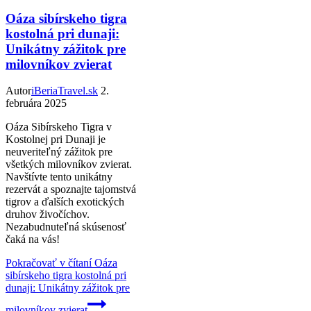
Oáza sibírskeho tigra
kostolná pri dunaji:
Unikátny zážitok pre
milovníkov zvierat
Autor
iBeriaTravel.sk
2.
februára 2025
Oáza Sibírskeho Tigra v
Kostolnej pri Dunaji je
neuveriteľný zážitok pre
všetkých milovníkov zvierat.
Navštívte tento unikátny
rezervát a spoznajte tajomstvá
tigrov a ďalších exotických
druhov živočíchov.
Nezabudnuteľná skúsenosť
čaká na vás!
Pokračovať v čítaní
Oáza
sibírskeho tigra kostolná pri
dunaji: Unikátny zážitok pre
milovníkov zvierat