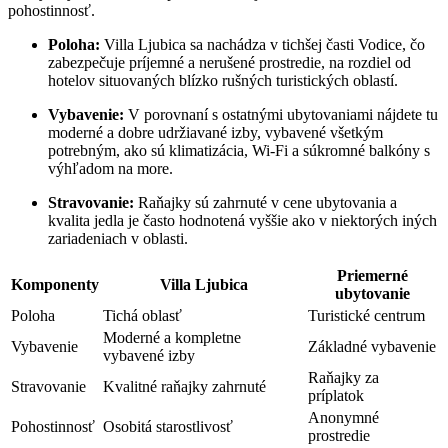
pohostinnosť.
Poloha:
Villa Ljubica sa nachádza v tichšej časti Vodice, čo
zabezpečuje príjemné a nerušené prostredie, na rozdiel od
hotelov situovaných blízko rušných turistických oblastí.
Vybavenie:
V porovnaní s ostatnými ubytovaniami nájdete tu
moderné a dobre udržiavané izby, vybavené všetkým
potrebným, ako sú klimatizácia, Wi-Fi a súkromné balkóny s
výhľadom na more.
Stravovanie:
Raňajky sú zahrnuté v cene ubytovania a
kvalita jedla je často hodnotená vyššie ako v niektorých iných
zariadeniach v oblasti.
Priemerné
Komponenty
Villa Ljubica
ubytovanie
Poloha
Tichá oblasť
Turistické centrum
Moderné a kompletne
Vybavenie
Základné vybavenie
vybavené izby
Raňajky za
Stravovanie
Kvalitné raňajky zahrnuté
príplatok
Anonymné
Pohostinnosť
Osobitá starostlivosť
prostredie