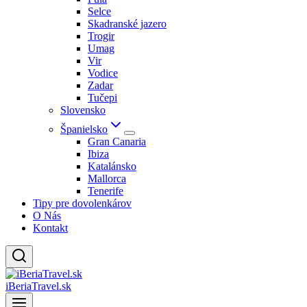
Selce
Skadranské jazero
Trogir
Umag
Vir
Vodice
Zadar
Tučepi
Slovensko
Španielsko
Gran Canaria
Ibiza
Katalánsko
Mallorca
Tenerife
Tipy pre dovolenkárov
O Nás
Kontakt
iBeriaTravel.sk