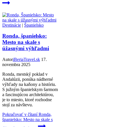
Destinácie
|
Španielsko
Ronda, španielsko:
Mesto na skale s
úžasnými výhľadmi
Autor
iBeriaTravel.sk
17.
novembra 2025
Ronda, mestský poklad v
Andalúzii, ponúka nádherné
výhľady na kaňony a históriu.
S južným španielskym šarmom
a fascinujúcou architektúrou,
je to miesto, ktoré rozhodne
stojí za návštevu.
Pokračovať v čítaní
Ronda,
španielsko: Mesto na skale s