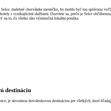
e? Selce, malebné chorvátske mestečko, by mohlo byť tou správnou vo
tely s vynikajúcimi službami. Dozviete sa, prečo je Selce obľúbenou d
ť na to, čo všetko táto výnimočná lokalita ponúka.
ú destináciu
nice, je skvostnou dovolenkovou destináciou pre všetkých, ktorí hľadaj