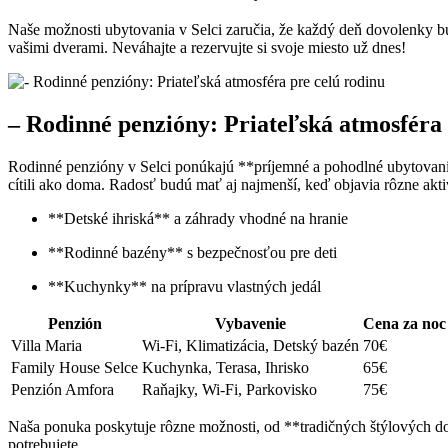
Naše možnosti ubytovania v Selci zaručia, že každý deň dovolenky bu
vašimi dverami. Neváhajte a rezervujte si svoje miesto už dnes!
– Rodinné penzióny: Priateľská atmosféra 
Rodinné penzióny v Selci ponúkajú **príjemné a pohodlné ubytovanie
cítili ako doma. Radosť budú mať aj najmenší, keď objavia rôzne akti
**Detské ihriská** a záhrady vhodné na hranie
**Rodinné bazény** s bezpečnosťou pre deti
**Kuchynky** na prípravu vlastných jedál
Penzión
Vybavenie
Cena za noc
Villa Maria
Wi-Fi, Klimatizácia, Detský bazén
70€
Family House Selce
Kuchynka, Terasa, Ihrisko
65€
Penzión Amfora
Raňajky, Wi-Fi, Parkovisko
75€
Naša ponuka poskytuje rôzne možnosti, od **tradičných štýlových do
potrebujete.