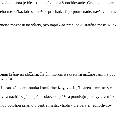
vodou, ktorá je ideálna na plávanie a šnorchlovanie. Cez leto je more 
ho mestečka, kde sa môžete prechádzať po promenáde, navštíviť miestne
noho možností na výlety, ako napríklad prehliadku starého mesta Rijeka
svojimi krásnymi plážami, čistým morom a skvelými možnosťami na uby
ovateľa.
Jadranské more ponúka komfortné izby, vonkajší bazén a wellness cen
ány sa nachádzajú len pár krokov od pláže a ponúkajú plne vybavenú 
ou polohou priamo v centre mesta, vhodný pre páry aj jednotlivcov.