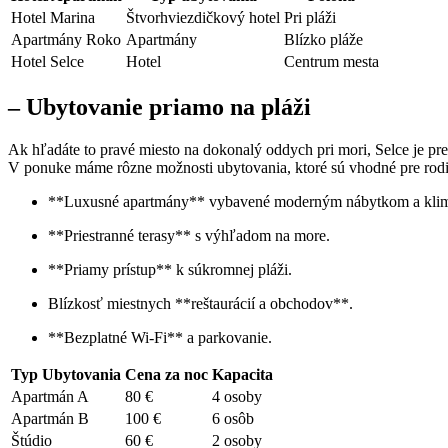
Hotel Marina
Štvorhviezdičkový hotel
Pri pláži
Apartmány Roko
Apartmány
Blízko pláže
Hotel Selce
Hotel
Centrum mesta
– Ubytovanie priamo na pláži
Ak hľadáte to pravé miesto na dokonalý oddych pri mori, Selce je p
V ponuke máme rôzne možnosti ubytovania, ktoré sú vhodné pre rodiny
**Luxusné apartmány** vybavené moderným nábytkom a klima
**Priestranné terasy** s výhľadom na more.
**Priamy prístup** k súkromnej pláži.
Blízkosť miestnych **reštaurácií a obchodov**.
**Bezplatné Wi-Fi** a parkovanie.
Typ Ubytovania
Cena za noc
Kapacita
Apartmán A
80 €
4 osoby
Apartmán B
100 €
6 osôb
Štúdio
60 €
2 osoby