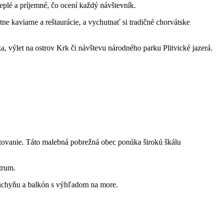
teplé a príjemné, čo ocení každý návštevník.
 kaviarne a reštaurácie, a vychutnať si tradičné chorvátske
, výlet na ostrov Krk či návštevu národného parku Plitvické jazerá.
tovanie. Táto malebná pobrežná obec ponúka širokú škálu
trum.
kuchyňu a balkón s výhľadom na more.