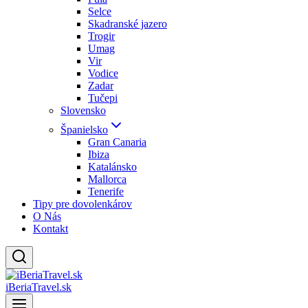
Selce
Skadranské jazero
Trogir
Umag
Vir
Vodice
Zadar
Tučepi
Slovensko
Španielsko
Gran Canaria
Ibiza
Katalánsko
Mallorca
Tenerife
Tipy pre dovolenkárov
O Nás
Kontakt
iBeriaTravel.sk