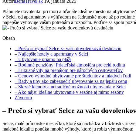
Autor
iBeriaTravel.sk
19. januára 2025
Plánujete dovolenku pri mori a hľadáte ideálne miesto na ubytovani
v Selci, od apartmánov s výhľadom na Jadranské more až po rodinné ho
najlepšie vyhovuje vašim potrebám a rozpočtu. Poďme sa spolu pozrie
Obsah
– Prečo si vybrať Selce za vašu dovolenkovú destináciu
– Najlepšie hotely a apartmány v Selci
– Ubytovanie priamo na pláži
– Rodinné penzióny: Priateľská atmosféra pre celú rodinu
– Luxusné vily na prenájom pre náročných cestovateľov
– Cenovo výhodné ubytovanie pre študentov a mladých ľudí
– Rady a tipy ako zabezpečiť ubytovanie za najlepšiu cenu
– Skryté klenoty a netradičné možnosti ubytovania v Selci
– Ako nájsť ideálne ubytovanie v sezóne aj mimo sezóny
Záverom
– Prečo si vybrať Selce za vašu dovolenkov
Selce, malé prímorské mestečko, ktoré sa nachádza v blízkosti Crikve
malebná lokalita ponúka mnohé výhody, ktoré ju robia výnimočnou: