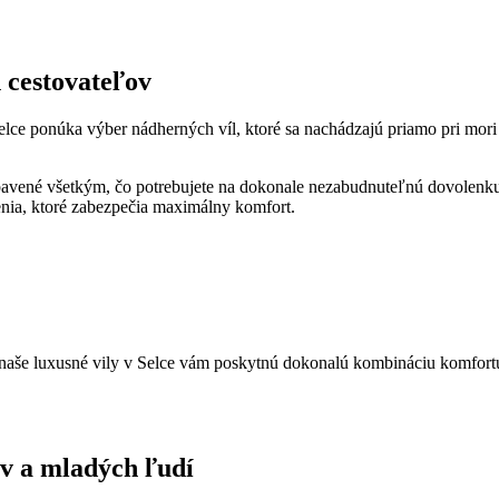
 cestovateľov
Selce ponúka výber nádherných víl, ktoré sa nachádzajú priamo pri mori 
vybavené všetkým, čo potrebujete na dokonale nezabudnuteľnú dovole
enia, ktoré zabezpečia maximálny komfort.
naše luxusné vily v Selce vám poskytnú dokonalú kombináciu komfortu,
v a mladých ľudí