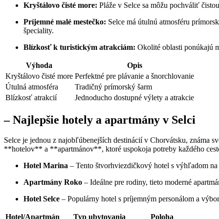
Kryštálovo čisté more:
Pláže v Selce sa môžu pochváliť čistou 
Príjemné malé mestečko:
Selce má útulnú atmosféru prímorské
špeciality.
Blízkosť k turistickým atrakciám:
Okolité oblasti ponúkajú m
Výhoda
Opis
Kryštálovo čisté more
Perfektné pre plávanie a šnorchlovanie
Útulná atmosféra
Tradičný prímorský šarm
Blízkosť atrakcií
Jednoducho dostupné výlety a atrakcie
– Najlepšie hotely a apartmány v Selci
Selce je jednou z najobľúbenejších destinácií v Chorvátsku, známa 
**hotelov** a **apartmánov**, ktoré uspokoja potreby každého cest
Hotel Marina
– Tento štvorhviezdičkový hotel s výhľadom na 
Apartmány Roko
– Ideálne pre rodiny, tieto moderné apartm
Hotel Selce
– Populárny hotel s príjemným personálom a výborn
Hotel/Apartmán
Typ ubytovania
Poloha