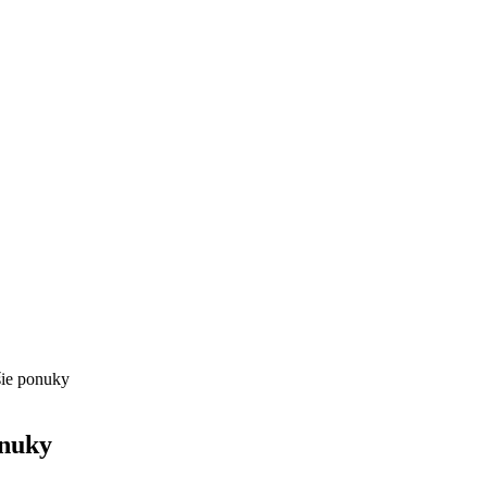
šie ponuky
onuky