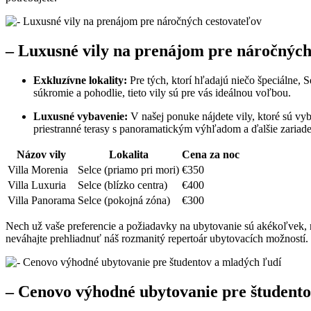
– Luxusné vily na prenájom pre náročných
Exkluzívne lokality:
Pre tých, ktorí hľadajú niečo špeciálne, 
súkromie a pohodlie, tieto vily sú pre vás ideálnou voľbou.
Luxusné vybavenie:
V našej ponuke nájdete vily, ktoré sú 
priestranné terasy s panoramatickým výhľadom a ďalšie zariad
Názov vily
Lokalita
Cena za noc
Villa Morenia
Selce (priamo pri mori)
€350
Villa Luxuria
Selce (blízko centra)
€400
Villa Panorama
Selce (pokojná zóna)
€300
Nech už vaše preferencie a požiadavky na ubytovanie sú akékoľvek, 
neváhajte prehliadnuť náš rozmanitý repertoár ubytovacích možností.
– Cenovo výhodné ubytovanie pre študento