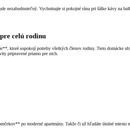
de nezabudnuteľný. Vychutnajte si pokojné rána pri šálke kávy na balk
pre celú rodinu
**, ktoré uspokojí potreby všetkých členov rodiny. Tieto domácke ub
vity pripravené priamo pre nich.
mčekov** po moderné apartmány. Takže či už hľadáte útulné miesto na 