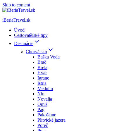
Skip to content
iBeriaTravel.sk
Úvod
Cestovatělské tipy
Destinácie
Chorvátsko
Baška Voda
Brač
Brela
Hvar
Igrane
Istria
Medulin
Nin
Novalja
Omiš
Pag
Pakoštane
Plitvické jazera
Poreč
Pula