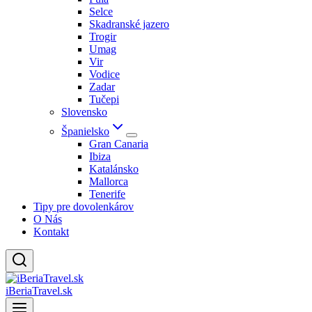
Selce
Skadranské jazero
Trogir
Umag
Vir
Vodice
Zadar
Tučepi
Slovensko
Španielsko
Gran Canaria
Ibiza
Katalánsko
Mallorca
Tenerife
Tipy pre dovolenkárov
O Nás
Kontakt
iBeriaTravel.sk