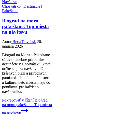
Chorvátsko
|
Destinácie
|
Pakoštane
Biograd na moru
pakoštane: Top miesta
na návštevu
Autor
iBeriaTravel.sk
26.
januára 2026
Biograd na Moru a Pakoštane
sú dva malebné prímorské
destinácie v Chorvátsku, ktoré
určite stojí za návštevu. Od
krásnych pláží a prírodných
pamiatok až po bohatú históriu
a kultúru, tieto miesta majú čo
ponúknuť pre každého
návštevníka.
Pokračovať v čítaní
Biograd
na moru pakoštane: Top miesta
na návštevu