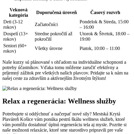
Vekuová
Doporučená úroveň
Časový rozvrh
kategória
Deti (3-12
Pondelok & Streda, 15:00
Začiatočníci
rokov)
– 16:00
Dospelí (13+
Stredne pokročilí až
Utorok & Štvrtok, 18:00 –
rokov)
pokročilí
19:00
Seniori (60+
Všetky úrovne
Piatok, 10:00 – 11:00
rokov)
Naše kurzy sú plánované s ohľadom na individuálne schopnosti a
potreby účastníkov. Vďaka tomu môžeme zaručiť efektívny a
príjemný zážitok pre všetkých našich plavcov. Pridajte sa k nám na
našej ceste za zdravším a aktívnejším životným štýlom!
Relax a regenerácia: Wellness služby
Potrebujete si oddýchnuť a načerpať nové sily? Mestská Krytá
Plaváreň Košice vám ponúka pestrú škálu wellness služieb, ktoré
vám pomôžu dosiahnuť úplnú regeneráciu tela aj mysle. Pozrite si
naše možnosti relaxácie, ktoré sme starostlivo pripravili pre vaše