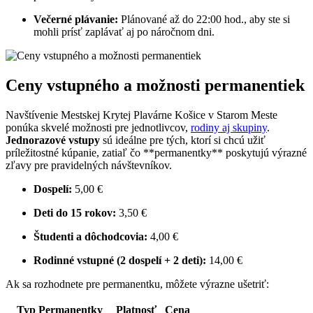
Večerné plávanie:
Plánované až do 22:00 hod., aby ste si
mohli prísť zaplávať aj po náročnom dni.
Ceny vstupného a možnosti permanentiek
Navštívenie Mestskej Krytej Plavárne Košice v Starom Meste
ponúka skvelé možnosti pre jednotlivcov,
rodiny aj skupiny
.
Jednorazové vstupy
sú ideálne pre tých, ktorí si chcú užiť
príležitostné kúpanie, zatiaľ čo **permanentky** poskytujú výrazné
zľavy pre pravidelných návštevníkov.
Dospelí:
5,00 €
Deti do 15 rokov:
3,50 €
Študenti a dôchodcovia:
4,00 €
Rodinné vstupné (2 dospelí + 2 deti):
14,00 €
Ak sa rozhodnete pre permanentku, môžete výrazne ušetriť:
Typ Permanentky
Platnosť
Cena