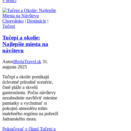
v senici
Chorvátsko
|
Destinácie
|
Tučepi
Tučepi a okolie:
Najlepšie miesta na
návštevu
Autor
iBeriaTravel.sk
31.
augusta 2025
Tučepi a okolie ponúkajú
úchvatné prírodné scenérie,
čisté pláže a skvelú
gastronómiu. Počas návštevy
nezabudnite navštíviť miestne
pamiatky a vychutnať si
pokojnú atmosféru tohto
malebného regiónu na pobreží
Jadranského mora.
Pokračovať v čítaní
Tučepi a