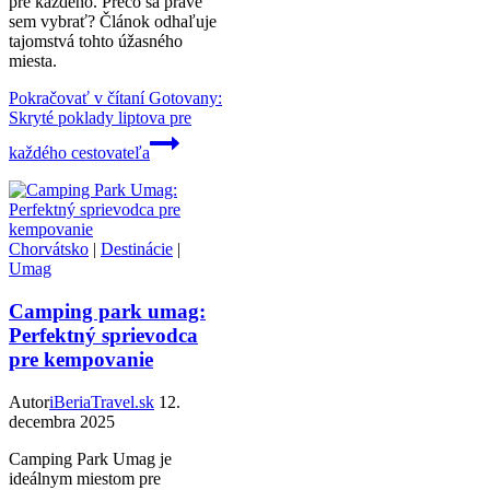
pre každého. Prečo sa práve
sem vybrať? Článok odhaľuje
tajomstvá tohto úžasného
miesta.
Pokračovať v čítaní
Gotovany:
Skryté poklady liptova pre
každého cestovateľa
Chorvátsko
|
Destinácie
|
Umag
Camping park umag:
Perfektný sprievodca
pre kempovanie
Autor
iBeriaTravel.sk
12.
decembra 2025
Camping Park Umag je
ideálnym miestom pre