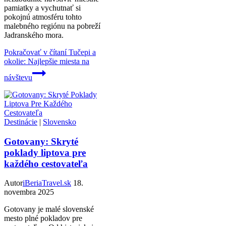
pamiatky a vychutnať si
pokojnú atmosféru tohto
malebného regiónu na pobreží
Jadranského mora.
Pokračovať v čítaní
Tučepi a
okolie: Najlepšie miesta na
návštevu
Destinácie
|
Slovensko
Gotovany: Skryté
poklady liptova pre
každého cestovateľa
Autor
iBeriaTravel.sk
18.
novembra 2025
Gotovany je malé slovenské
mesto plné pokladov pre