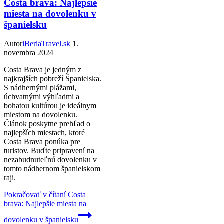
Costa brava: Najlepšie
miesta na dovolenku v
španielsku
Autor
iBeriaTravel.sk
1.
novembra 2024
Costa Brava je jedným z
najkrajších pobreží Španielska.
S nádhernými plážami,
úchvatnými výhľadmi a
bohatou kultúrou je ideálnym
miestom na dovolenku.
Článok poskytne prehľad o
najlepších miestach, ktoré
Costa Brava ponúka pre
turistov. Buďte pripravení na
nezabudnuteľnú dovolenku v
tomto nádhernom španielskom
raji.
Pokračovať v čítaní
Costa
brava: Najlepšie miesta na
dovolenku v španielsku