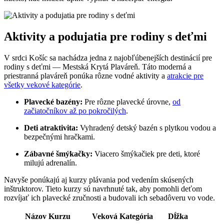
Aktivity a podujatia pre rodiny s deťmi
V srdci Košíc sa nachádza jedna z najobľúbenejších destinácií pre
rodiny s deťmi — Mestská Krytá Plaváreň. Táto moderná a
priestranná plaváreň ponúka rôzne vodné aktivity a
atrakcie pre
všetky vekové kategórie
.
Plavecké bazény:
Pre rôzne plavecké úrovne,
od
začiatočníkov až po pokročilých
.
Deti atraktivita:
Vyhradený detský bazén s plytkou vodou a
bezpečnými hračkami.
Zábavné šmýkačky:
Viacero šmýkačiek pre deti, ktoré
milujú adrenalín.
Navyše ponúkajú aj kurzy plávania pod vedením skúsených
inštruktorov. Tieto kurzy sú navrhnuté tak, aby pomohli deťom
rozvíjať ich plavecké zručnosti a budovali ich sebadôveru vo vode.
Názov Kurzu
Veková Kategória
Dĺžka