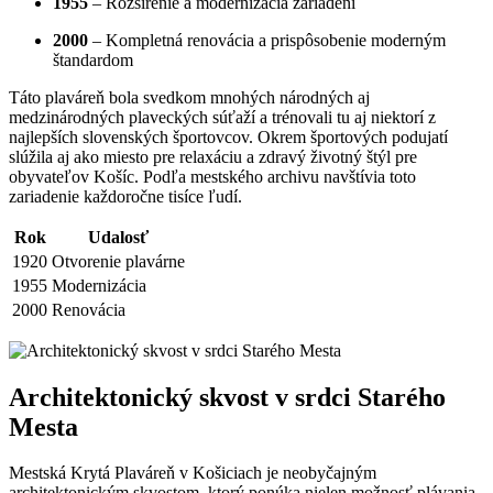
1955
– Rozšírenie a modernizácia zariadení
2000
– Kompletná renovácia a prispôsobenie moderným
štandardom
Táto plaváreň bola svedkom mnohých národných aj
medzinárodných plaveckých súťaží a trénovali tu aj niektorí z
najlepších slovenských športovcov. Okrem športových podujatí
slúžila aj ako miesto pre relaxáciu a zdravý životný štýl pre
obyvateľov Košíc. Podľa mestského archivu navštívia toto
zariadenie každoročne tisíce ľudí.
Rok
Udalosť
1920
Otvorenie plavárne
1955
Modernizácia
2000
Renovácia
Architektonický skvost v srdci Starého
Mesta
Mestská Krytá Plaváreň v Košiciach je neobyčajným
architektonickým skvostom, ktorý ponúka nielen možnosť plávania,