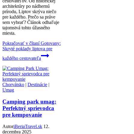
cestovateľov. Od historickej
architektúry po nádhernú
prírodu, Liptov skrýva niečo
pre každého. Prečo sa práve
sem vybrať? Článok odhaľuje
tajomstvá tohto úžasného
miesta.
Pokračovať v čítaní
Gotovany:
Skryté poklady liptova pre
každého cestovateľa
Chorvátsko
|
Destinácie
|
Umag
Camping park umag:
Perfektný sprievodca
pre kempovanie
Autor
iBeriaTravel.sk
12.
decembra 2025