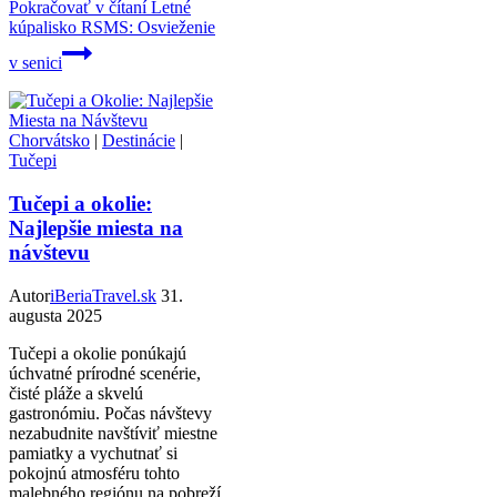
Pokračovať v čítaní
Letné
kúpalisko RSMS: Osvieženie
v senici
Chorvátsko
|
Destinácie
|
Tučepi
Tučepi a okolie:
Najlepšie miesta na
návštevu
Autor
iBeriaTravel.sk
31.
augusta 2025
Tučepi a okolie ponúkajú
úchvatné prírodné scenérie,
čisté pláže a skvelú
gastronómiu. Počas návštevy
nezabudnite navštíviť miestne
pamiatky a vychutnať si
pokojnú atmosféru tohto
malebného regiónu na pobreží