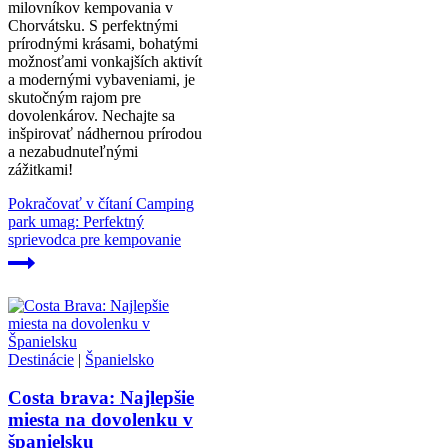
milovníkov kempovania v
Chorvátsku. S perfektnými
prírodnými krásami, bohatými
možnosťami vonkajších aktivít
a modernými vybaveniami, je
skutočným rajom pre
dovolenkárov. Nechajte sa
inšpirovať nádhernou prírodou
a nezabudnuteľnými
zážitkami!
Pokračovať v čítaní
Camping
park umag: Perfektný
sprievodca pre kempovanie
Destinácie
|
Španielsko
Costa brava: Najlepšie
miesta na dovolenku v
španielsku