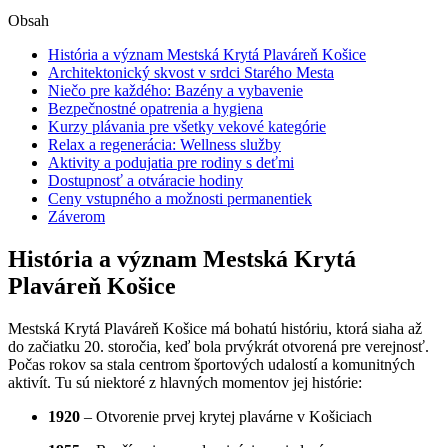
Obsah
História a význam Mestská Krytá Plaváreň Košice
Architektonický skvost v srdci Starého Mesta
Niečo pre každého: Bazény a vybavenie
Bezpečnostné opatrenia a hygiena
Kurzy plávania pre všetky vekové kategórie
Relax a regenerácia: Wellness služby
Aktivity a podujatia pre rodiny s deťmi
Dostupnosť a otváracie hodiny
Ceny vstupného a možnosti permanentiek
Záverom
História a význam Mestská Krytá
Plaváreň Košice
Mestská Krytá Plaváreň Košice má bohatú históriu, ktorá siaha až
do začiatku 20. storočia, keď bola prvýkrát otvorená pre verejnosť.
Počas rokov sa stala centrom športových udalostí a komunitných
aktivít. Tu sú niektoré z hlavných momentov jej histórie:
1920
– Otvorenie prvej krytej plavárne v Košiciach