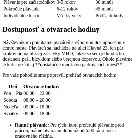
Plávanie pre začiatočníkov
3-5 rokov
30 minút
Pokročilé plávanie
6-12 rokov
45 minút
Individuálne lekcie
Všetky veky
Podľa dohody
Dostupnosť a otváracie hodiny
Návštevníkom ponúkame plaváreň s výbornou dostupnosťou v
centre mesta. Plaváreň sa nachádza na ulici Hlavná 23, len pár
krokov od najbližšej zastávky MHD, takže sa sem jednoducho
dostanete peši, bicyklom alebo verejnou dopravou. Okolo plavárne
je k dispozícii aj **dostatočné množstvo parkovacích miest**.
Pre vaše pohodlie sme pripravili prehľad otváracích hodín:
Deň
Otváracie hodiny
Pon – Pia
06:00 – 22:00
Sobota
08:00 – 20:00
Nedeľa
09:00 – 18:00
Sviatky
09:00 – 18:00
Ranné plávanie:
Pre tých, ktorí preferujú plávanie pred
prácou, máme otváraciu dobu už od 6:00 ráno počas
pracovného týždňa.