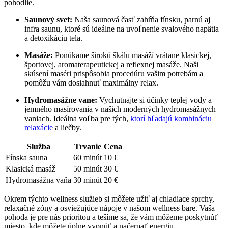
pohodlie.
Saunový svet:
Naša saunová časť zahŕňa fínsku, parnú aj
infra saunu, ktoré sú ideálne na uvoľnenie svalového napätia
a detoxikáciu tela.
Masáže:
Ponúkame širokú škálu masáží vrátane klasickej,
športovej, aromaterapeutickej a reflexnej masáže. Naši
skúsení maséri prispôsobia procedúru vašim potrebám a
pomôžu vám dosiahnuť maximálny relax.
Hydromasážne vane:
Vychutnajte si účinky teplej vody a
jemného masírovania v našich moderných hydromasážnych
vaniach. Ideálna voľba pre tých,
ktorí hľadajú kombináciu
relaxácie
a liečby.
Služba
Trvanie
Cena
Fínska sauna
60 minút
10 €
Klasická masáž
50 minút
30 €
Hydromasážna vaňa
30 minút
20 €
Okrem týchto wellness služieb si môžete užiť aj chladiace sprchy,
relaxačné zóny a osviežujúce nápoje v našom wellness bare. Vaša
pohoda je pre nás prioritou a tešíme sa, že vám môžeme poskytnúť
miesto, kde môžete úplne vypnúť a načerpať energiu.