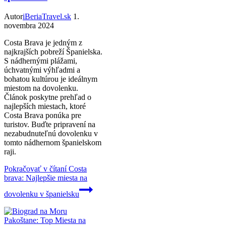
Autor
iBeriaTravel.sk
1.
novembra 2024
Costa Brava je jedným z
najkrajších pobreží Španielska.
S nádhernými plážami,
úchvatnými výhľadmi a
bohatou kultúrou je ideálnym
miestom na dovolenku.
Článok poskytne prehľad o
najlepších miestach, ktoré
Costa Brava ponúka pre
turistov. Buďte pripravení na
nezabudnuteľnú dovolenku v
tomto nádhernom španielskom
raji.
Pokračovať v čítaní
Costa
brava: Najlepšie miesta na
dovolenku v španielsku