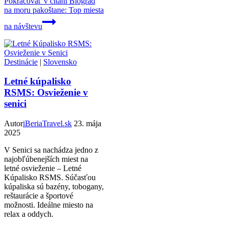
Pokračovať v čítaní
Biograd
na moru pakoštane: Top miesta
na návštevu
Destinácie
|
Slovensko
Letné kúpalisko
RSMS: Osvieženie v
senici
Autor
iBeriaTravel.sk
23. mája
2025
V Senici sa nachádza jedno z
najobľúbenejších miest na
letné osvieženie – Letné
Kúpalisko RSMS. Súčasťou
kúpaliska sú bazény, tobogany,
reštaurácie a športové
možnosti. Ideálne miesto na
relax a oddych.