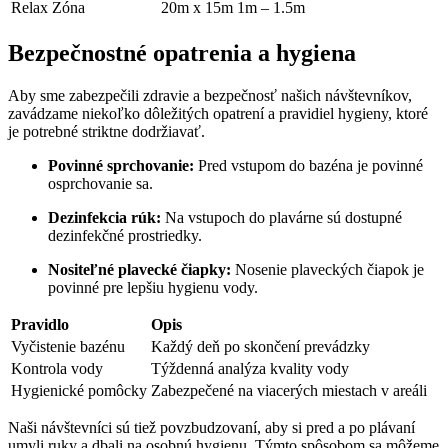
Relax Zóna
20m x 15m
1m – 1.5m
Bezpečnostné opatrenia a hygiena
Aby sme zabezpečili zdravie a bezpečnosť našich návštevníkov,
zavádzame niekoľko dôležitých opatrení a pravidiel hygieny, ktoré
je potrebné striktne dodržiavať.
Povinné sprchovanie:
Pred vstupom do bazéna je povinné
osprchovanie sa.
Dezinfekcia rúk:
Na vstupoch do plavárne sú dostupné
dezinfekčné prostriedky.
Nositeľné plavecké čiapky:
Nosenie plaveckých čiapok je
povinné pre lepšiu hygienu vody.
Pravidlo
Opis
Vyčistenie bazénu
Každý deň po skončení prevádzky
Kontrola vody
Týždenná analýza kvality vody
Hygienické pomôcky
Zabezpečené na viacerých miestach v areáli
Naši návštevníci sú tiež povzbudzovaní, aby si pred a po plávaní
umyli ruky a dbali na osobnú hygienu. Týmto spôsobom sa môžeme