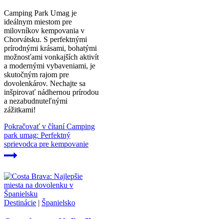
Camping Park Umag je
ideálnym miestom pre
milovníkov kempovania v
Chorvátsku. S perfektnými
prírodnými krásami, bohatými
možnosťami vonkajších aktivít
a modernými vybaveniami, je
skutočným rajom pre
dovolenkárov. Nechajte sa
inšpirovať nádhernou prírodou
a nezabudnuteľnými
zážitkami!
Pokračovať v čítaní
Camping
park umag: Perfektný
sprievodca pre kempovanie
Destinácie
|
Španielsko