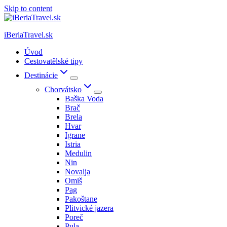
Skip to content
iBeriaTravel.sk
Úvod
Cestovatělské tipy
Destinácie
Chorvátsko
Baška Voda
Brač
Brela
Hvar
Igrane
Istria
Medulin
Nin
Novalja
Omiš
Pag
Pakoštane
Plitvické jazera
Poreč
Pula