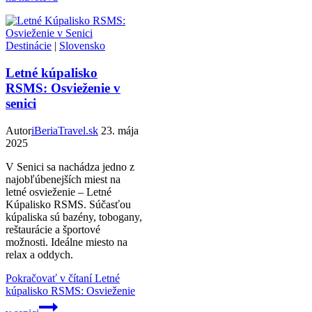
Destinácie
|
Slovensko
Letné kúpalisko
RSMS: Osvieženie v
senici
Autor
iBeriaTravel.sk
23. mája
2025
V Senici sa nachádza jedno z
najobľúbenejších miest na
letné osvieženie – Letné
Kúpalisko RSMS. Súčasťou
kúpaliska sú bazény, tobogany,
reštaurácie a športové
možnosti. Ideálne miesto na
relax a oddych.
Pokračovať v čítaní
Letné
kúpalisko RSMS: Osvieženie