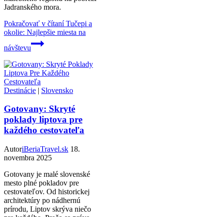
Jadranského mora.
Pokračovať v čítaní
Tučepi a
okolie: Najlepšie miesta na
návštevu
Destinácie
|
Slovensko
Gotovany: Skryté
poklady liptova pre
každého cestovateľa
Autor
iBeriaTravel.sk
18.
novembra 2025
Gotovany je malé slovenské
mesto plné pokladov pre
cestovateľov. Od historickej
architektúry po nádhernú
prírodu, Liptov skrýva niečo