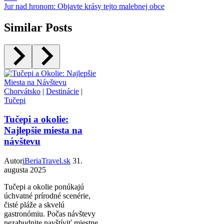
Jur nad hronom: Objavte krásy tejto malebnej obce
Similar Posts
Chorvátsko
|
Destinácie
|
Tučepi
Tučepi a okolie:
Najlepšie miesta na
návštevu
Autor
iBeriaTravel.sk
31.
augusta 2025
Tučepi a okolie ponúkajú
úchvatné prírodné scenérie,
čisté pláže a skvelú
gastronómiu. Počas návštevy
nezabudnite navštíviť miestne