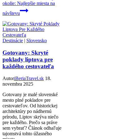
okolie: Najlepšie miesta na
návštevu
Destinácie
|
Slovensko
Gotovany: Skryté
poklady liptova pre
každého cestovateľa
Autor
iBeriaTravel.sk
18.
novembra 2025
Gotovany je malé slovenské
mesto plné pokladov pre
cestovateľov. Od historickej
architektúry po nádhernú
prírodu, Liptov skrýva niečo
pre každého. Prečo sa práve
sem vybrať? Článok odhaľuje
tajomstvá tohto úžasného