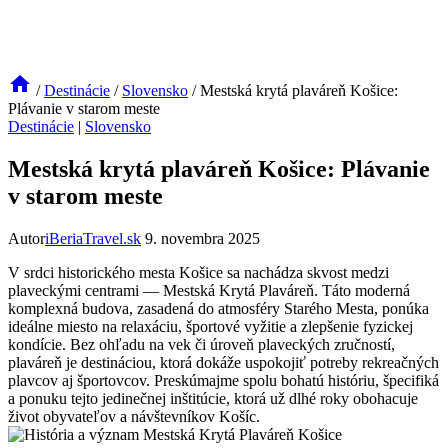
/
Destinácie
/
Slovensko
/
Mestská krytá plaváreň Košice:
Plávanie v starom meste
Destinácie
|
Slovensko
Mestská krytá plaváreň Košice: Plávanie
v starom meste
Autor
iBeriaTravel.sk
9. novembra 2025
V srdci historického mesta Košice sa nachádza skvost medzi
plaveckými centrami — Mestská Krytá Plaváreň. Táto moderná
komplexná budova, zasadená do atmosféry Starého Mesta, ponúka
ideálne miesto na relaxáciu, športové vyžitie a zlepšenie fyzickej
kondície. Bez ohľadu na vek či úroveň plaveckých zručností,
plaváreň je destináciou, ktorá dokáže uspokojiť potreby rekreačných
plavcov aj športovcov. Preskúmajme spolu bohatú históriu, špecifiká
a ponuku tejto jedinečnej inštitúcie, ktorá už dlhé roky obohacuje
život obyvateľov a návštevníkov Košíc.