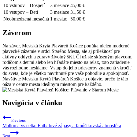
10 vstupov – Dospelí
3 mesiace
45,00 €
10 vstupov – Deti
3 mesiace
31,50 €
Neobmedzená mesačná
1 mesiac
50,00 €
Záverom
Na záver, Mestská Krytá Plaváreň Košice ponúka nielen moderné
plavecké zázemie v srdci Starého Mesta, ale aj príležitosť pre
aktívny oddych a zdravý životný štýl. Či už ste skúseným plavcom,
rodičom s deťmi alebo len hľadáte miesto na relax, toto zariadenie
vás rozhodne nesklame. Vstup do jeho priestorov znamená vkročiť
do sveta, kde je všetko navrhnuté pre vaše pohodlie a spokojnosť.
Navštívte Mestskú Krytú Plaváreň Košice a objavte, prečo je táto
oáza v centre mesta ideálnym miestom pre každého.
Navigácia v článku
Previous
Mallorca vs celta: Futbalové zápasy a fanúšikovská atmosféra
Next