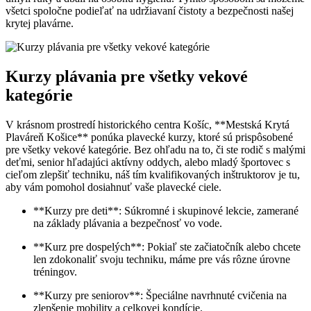
všetci spoločne podieľať na udržiavaní čistoty a bezpečnosti našej
krytej plavárne.
Kurzy plávania pre všetky vekové
kategórie
V krásnom prostredí historického centra Košíc, **Mestská Krytá
Plaváreň Košice** ponúka plavecké kurzy, ktoré sú prispôsobené
pre všetky vekové kategórie. Bez ohľadu na to, či ste rodič s malými
deťmi, senior hľadajúci aktívny oddych, alebo mladý športovec s
cieľom zlepšiť techniku, náš tím kvalifikovaných inštruktorov je tu,
aby vám pomohol dosiahnuť vaše plavecké ciele.
**Kurzy pre deti**: Súkromné i skupinové lekcie, zamerané
na základy plávania a bezpečnosť vo vode.
**Kurz pre dospelých**: Pokiaľ ste začiatočník alebo chcete
len zdokonaliť svoju techniku, máme pre vás rôzne úrovne
tréningov.
**Kurzy pre seniorov**: Špeciálne navrhnuté cvičenia na
zlepšenie mobility a celkovej kondície.