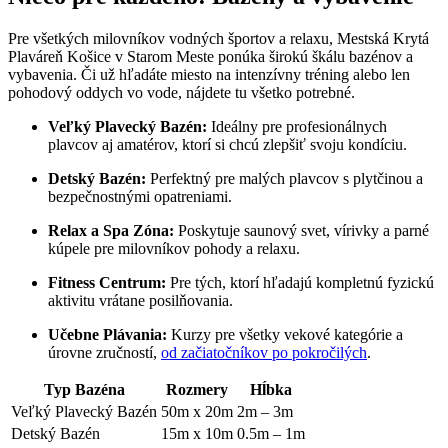
Pre všetkých milovníkov vodných športov a relaxu, Mestská Krytá
Plaváreň Košice v Starom Meste ponúka širokú škálu bazénov a
vybavenia. Či už hľadáte miesto na intenzívny tréning alebo len
pohodový oddych vo vode, nájdete tu všetko potrebné.
Veľký Plavecký Bazén:
Ideálny pre profesionálnych
plavcov aj amatérov, ktorí si chcú zlepšiť svoju kondíciu.
Detský Bazén:
Perfektný pre malých plavcov s plytčinou a
bezpečnostnými opatreniami.
Relax a Spa Zóna:
Poskytuje saunový svet, vírivky a parné
kúpele pre milovníkov pohody a relaxu.
Fitness Centrum:
Pre tých, ktorí hľadajú kompletnú fyzickú
aktivitu vrátane posilňovania.
Učebne Plávania:
Kurzy pre všetky vekové kategórie a
úrovne zručností,
od začiatočníkov po pokročilých
.
Typ Bazéna
Rozmery
Hĺbka
Veľký Plavecký Bazén
50m x 20m
2m – 3m
Detský Bazén
15m x 10m
0.5m – 1m