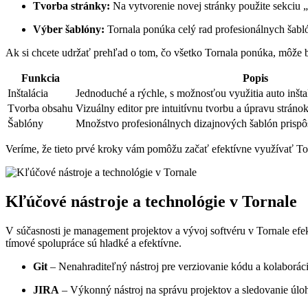
Tvorba stránky:
Na vytvorenie novej stránky použite sekciu „
Výber šablóny:
Tornala ponúka celý rad profesionálnych šabló
Ak si chcete udržať prehľad o tom, čo všetko Tornala ponúka, môže 
Funkcia
Popis
Inštalácia
Jednoduché a rýchle, s možnosťou využitia auto inštal
Tvorba obsahu
Vizuálny editor pre intuitívnu tvorbu a úpravu stránok
Šablóny
Množstvo profesionálnych dizajnových šablón prispôs
Veríme, že tieto prvé kroky vám pomôžu začať efektívne využívať Tor
Kľúčové nástroje a technológie v Tornale
V súčasnosti je management projektov a vývoj softvéru v Tornale efe
tímové spolupráce sú hladké a efektívne.
Git
– Nenahraditeľný nástroj pre verziovanie kódu a kolaborác
JIRA
– Výkonný nástroj na správu projektov a sledovanie úloh,