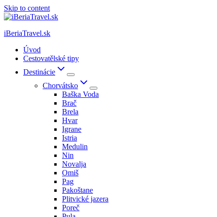
Skip to content
iBeriaTravel.sk
Úvod
Cestovatělské tipy
Destinácie
Chorvátsko
Baška Voda
Brač
Brela
Hvar
Igrane
Istria
Medulin
Nin
Novalja
Omiš
Pag
Pakoštane
Plitvické jazera
Poreč
Pula