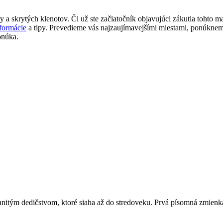
y a skrytých klenotov. Či už ste začiatočník objavujúci zákutia tohto 
formácie
a tipy. Prevedieme vás najzaujímavejšími miestami, ponúkneme
onúka.
manitým dedičstvom, ktoré siaha až do stredoveku. Prvá písomná zmien