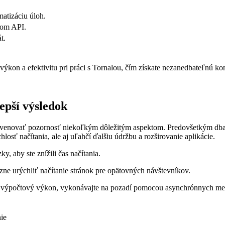
matizáciu úloh.
vom API.
t.
výkon a efektivitu pri práci s Tornalou, čím získate nezanedbateľnú 
epší výsledok
 venovať pozornosť niekoľkým dôležitým aspektom. Predovšetkým dbajt
hlosť načítania, ale aj uľahčí ďalšiu údržbu a rozširovanie aplikácie.
, aby ste znížili čas načítania.
e urýchliť načítanie stránok pre opätovných návštevníkov.
a výpočtový výkon, vykonávajte na pozadí pomocou asynchrónnych me
nie