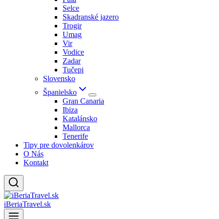
Selce
Skadranské jazero
Trogir
Umag
Vir
Vodice
Zadar
Tučepi
Slovensko
Španielsko
Gran Canaria
Ibiza
Katalánsko
Mallorca
Tenerife
Tipy pre dovolenkárov
O Nás
Kontakt
iBeriaTravel.sk