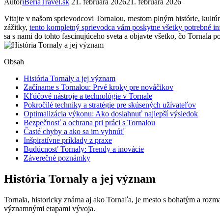
Autor
iBeriaTravel.sk
21. februára 2026
21. februára 2026
Vitajte v našom sprievodcovi Tornalou, mestom plným histórie, kultúr
zážitky,
tento kompletný sprievodca vám poskytne všetky potrebné in
sa s nami do tohto fascinujúceho sveta a objavte všetko, čo Tornala p
Obsah
História Tornaly a jej význam
Začíname s Tornalou: Prvé kroky pre nováčikov
Kľúčové nástroje a technológie v Tornale
Pokročilé techniky a stratégie pre skúsených užívateľov
Optimalizácia výkonu: Ako dosiahnuť najlepší výsledok
Bezpečnosť a ochrana pri práci s Tornalou
Časté chyby a ako sa im vyhnúť
Inšpiratívne príklady z praxe
Budúcnosť Tornaly: Trendy a inovácie
Záverečné poznámky
História Tornaly a jej význam
Tornala, historicky známa aj ako Tornaľa, je mesto s bohatým a roz
významnými etapami vývoja.