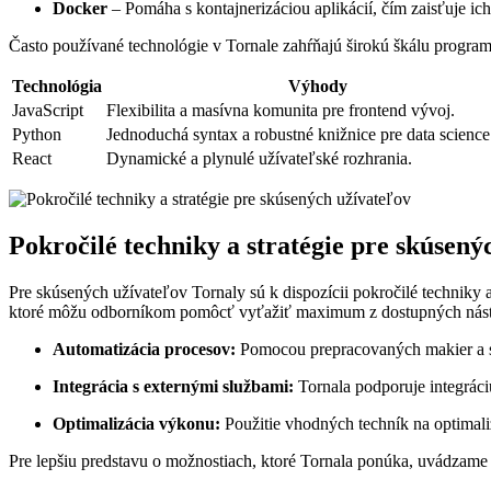
Docker
– Pomáha s kontajnerizáciou aplikácií, čím zaisťuje ic
Často používané technológie v Tornale zahŕňajú širokú škálu program
Technológia
Výhody
JavaScript
Flexibilita a masívna komunita pre frontend vývoj.
Python
Jednoduchá syntax a robustné knižnice pre data science
React
Dynamické a plynulé užívateľské rozhrania.
Pokročilé techniky a stratégie pre skúsený
Pre skúsených užívateľov Tornaly sú k dispozícii pokročilé techniky a
ktoré môžu odborníkom pomôcť vyťažiť maximum z dostupných nástr
Automatizácia procesov:
Pomocou prepracovaných makier a skr
Integrácia s externými službami:
Tornala podporuje integráci
Optimalizácia výkonu:
Použitie vhodných techník na optimali
Pre lepšiu predstavu o možnostiach, ktoré Tornala ponúka, uvádzame 