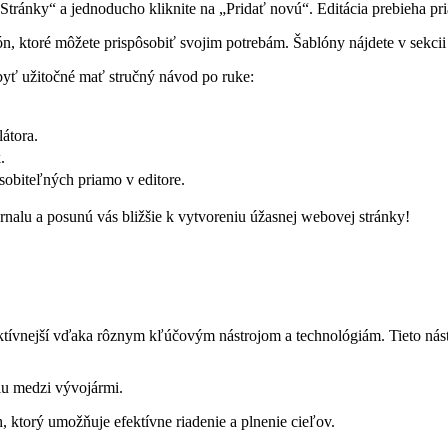
Stránky“ a jednoducho kliknite na „Pridať novú“. Editácia prebieha pr
n, ktoré môžete prispôsobiť svojim potrebám. Šablóny nájdete v sekcii
byť užitočné mať stručný návod po ruke:
átora.
.
obiteľných priamo v editore.
nalu a posunú vás bližšie k vytvoreniu úžasnej webovej stránky!
ktívnejší vďaka rôznym kľúčovým nástrojom a technológiám. Tieto nástr
iu medzi vývojármi.
 ktorý umožňuje efektívne riadenie a plnenie cieľov.