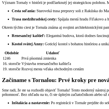
Význam Tornaly v histórii je podčiarknutý jej strategickou polohou
Cesta soľania:
Staroveká trasa prepravy soli z Rakúska do Ma
Trasa medzihradskej cesty:
Spájala mestá hradu Fiľakovo a 
Okrem týchto ciest je Tornala známa aj svojimi architektonickými pa
Renesančný kaštieľ:
Elegantná budova, ktorá dodnes fascinuj
Kostol svätej Anny:
Gotický kostol s bohatou históriou a unik
Obdobie
Udalosť
1246
Prvá písomná zmienka
16. storočie
Výstavba renesančného kaštieľa
19. storočie
Rozvoj mesta vďaka obchodným cestám
Začíname s Tornalou: Prvé kroky pre nov
Sme radi, že ste sa rozhodli objaviť Tornalu! Tento moderný nástro
prítomnosť. Bez ohľadu na to, či ste úplným začiatočníkom alebo už má
Inštalácia a nastavenie:
Po registrácii v Tornale prejdite do 