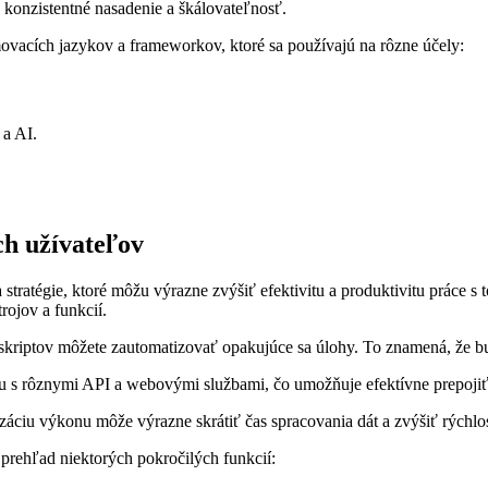
h konzistentné nasadenie a škálovateľnosť.
ovacích jazykov a frameworkov, ktoré sa používajú na rôzne účely:
 a AI.
ch užívateľov
 stratégie, ktoré môžu výrazne zvýšiť efektivitu a produktivitu práce s
ojov a funkcií.
iptov môžete zautomatizovať opakujúce sa úlohy. To znamená, že budet
u s rôznymi API a webovými službami, čo umožňuje efektívne prepojiť 
záciu výkonu môže výrazne skrátiť čas spracovania dát a zvýšiť rýchlo
prehľad niektorých pokročilých funkcií: