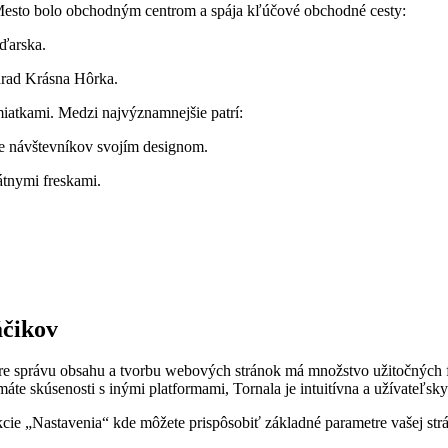
. Mesto bolo obchodným centrom a spája kľúčové obchodné cesty:
ďarska.
hrad Krásna Hôrka.
miatkami. Medzi najvýznamnejšie patrí:
e návštevníkov svojím designom.
átnymi freskami.
áčikov
j pre správu obsahu a tvorbu webových stránok má množstvo užitočných
te skúsenosti s inými platformami, Tornala je intuitívna a užívateľsky 
sekcie „Nastavenia“ kde môžete prispôsobiť základné parametre vašej st