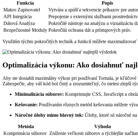
Funkcia
Popis
Makro Zapisovatel
Vytvára a spúšťa sekvencie príkazov pre auto
API Integrácia
Prepojenie s externými službami prostredníct
Dátová Analýza
Pokročilé nástroje na analýzu a vizualizáciu dá
Bezpečnostné Moduly
Pokročilá ochrana dát a prístupových práv.
Využitím týchto pokročilých techník a funkcií môžete maximalizovať 
Optimalizácia výkonu: Ako dosiahnuť najl
Aby ste dosiahli maximálny výkon pri používaní Tornala, je kľúčové
Zabezpečte, aby váš kód bol čistý a zrozumiteľný, čo nielen zlepší rýc
Minimalizácia súborov:
Komprimujte CSS, JavaScript a obrázky
Kešovanie:
Používaním rôznych metód kešovania môžete výrazn
Náročné úlohy mimo hlavný tok:
Úlohy, ktoré sú náročné n
Metóda
Výhoda
Komprimácia súborov
Zníženie veľkosti súborov a rýchlejšie načíta