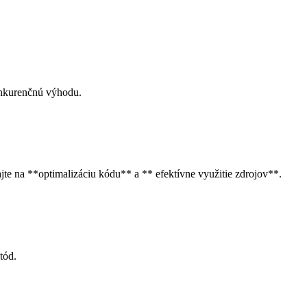
konkurenčnú výhodu.
e na **optimalizáciu kódu** a ** efektívne využitie zdrojov**.
tód.