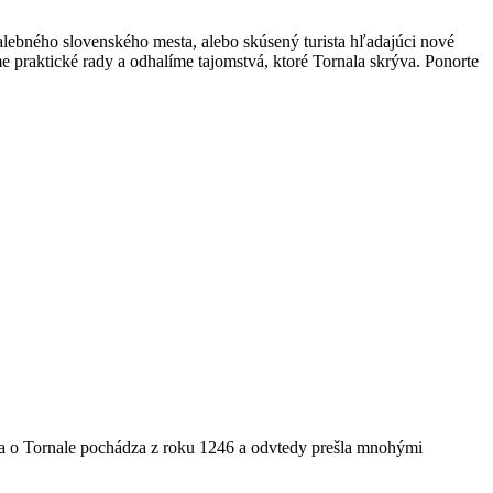
malebného slovenského mesta, alebo skúsený turista hľadajúci nové
 praktické rady a odhalíme tajomstvá, ktoré Tornala skrýva. Ponorte
ka o Tornale pochádza z roku 1246 a odvtedy prešla mnohými