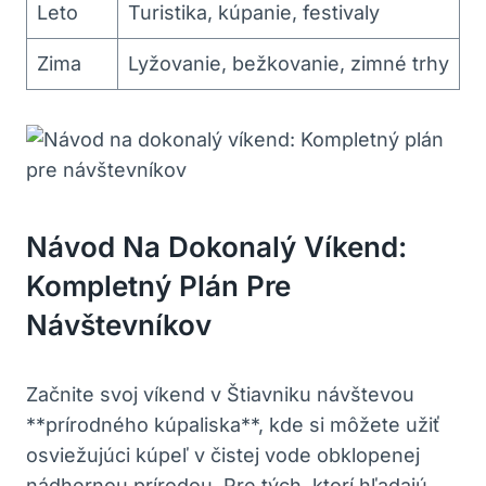
Leto
Turistika, kúpanie, festivaly
Zima
Lyžovanie, bežkovanie, zimné trhy
Návod Na Dokonalý Víkend:
Kompletný Plán Pre
Návštevníkov
Začnite svoj víkend v Štiavniku návštevou
**prírodného‍ kúpaliska**, kde⁤ si ‌môžete ‌užiť
osviežujúci kúpeľ v ‍čistej vode obklopenej
nádhernou prírodou. ⁣Pre tých, ktorí hľadajú