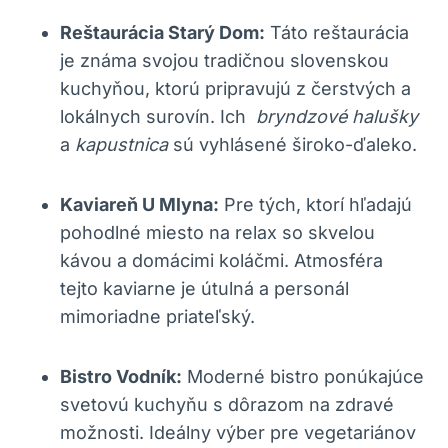
Reštaurácia Starý Dom:
⁣Táto reštaurácia
je⁢ známa ⁤svojou‌ tradičnou slovenskou
kuchyňou, ktorú​ pripravujú z čerstvých a
lokálnych surovín. Ich ‌
bryndzové halušky
a
kapustnica
sú vyhlásené široko-ďaleko.
Kaviareň‍ U Mlyna:
Pre tých, ktorí hľadajú
pohodlné miesto⁢ na relax‍ so⁣ skvelou
kávou ⁤a domácimi koláčmi.⁤ Atmosféra
tejto ⁢kaviarne je⁣ útulná a ⁤personál
mimoriadne ​priateľský.
Bistro Vodník:
Moderné⁤ bistro ponúkajúce
svetovú ​kuchyňu s dôrazom na zdravé
možnosti. Ideálny⁣ výber pre vegetariánov