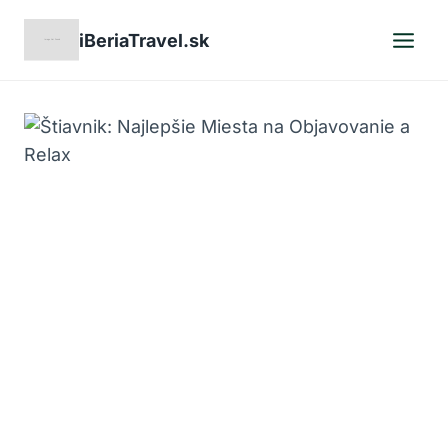
Skip
iBeriaTravel.sk
to
content