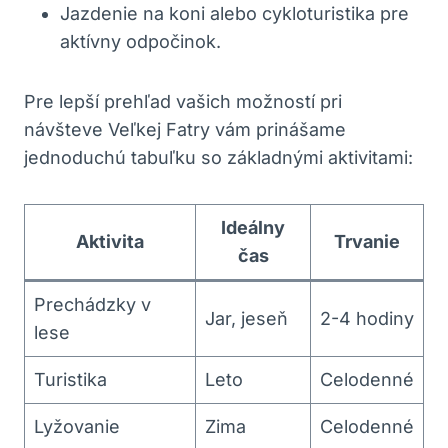
Jazdenie na koni alebo cykloturistika pre
aktívny ⁣odpočinok.
Pre lepší prehľad vašich možností⁤ pri
návšteve⁢ Veľkej ⁤Fatry vám ‍prinášame
jednoduchú tabuľku so ⁣základnými aktivitami:
Ideálny
Aktivita
Trvanie
⁢čas
Prechádzky v
Jar, jeseň
2-4 hodiny
lese
Turistika
Leto
Celodenné
Lyžovanie
Zima
Celodenné