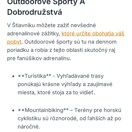
Outdoorové Športy ​a
‌dobrodružstvá
V Štiavniku ‍môžete zažiť nevšedné⁣
adrenalínové ⁢zážitky,
ktoré určite obohatia váš
pobyt
. Outdoorové ‌športy sú tu na dennom
poriadku ‍a robia ⁣z​ tejto oblasti skutočný raj
pre ‍fanúšikov adrenalínu.
**Turistika** -​ Vyhľadávané trasy
ponúkajú ⁤krásne výhľady a zaujímavé
miesta, ktoré stoja ⁣za to vidieť.
**Mountainbiking** – Terény pre horskú
cyklistiku sú rôznorodé, od ľahších až po
náročné.