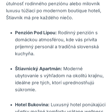
útulnosť rodinného penziónu alebo​ milovník
luxusu‌ túžiaci po modernom boutique hoteli,
Štiavnik má pre každého niečo.
Penzión‍ Pod Lipou:
Rodinný penzión ‍s
domáckou atmosférou, kde vás privíta
⁢príjemný personál a tradičná‌ slovenská
kuchyňa.
Štiavnický Apartmán:
Moderné
ubytovanie s výhľadom⁣ na okolitú krajinu,
ideálne pre tých, ‌ktorí uprednostňujú
súkromie.
Hotel Bukovina:
Luxusný hotel ponúkajúci
všetky ‍možné ‌komforty vrátane wellness