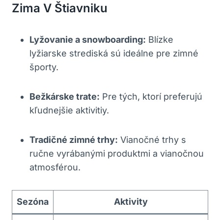
Zima ​v Štiavniku
Lyžovanie a snowboarding:
Blízke
lyžiarske strediská sú ideálne ‌pre zimné
športy.
Bežkárske trate:
Pre tých, ktorí preferujú
kľudnejšie aktivitiy.
Tradičné zimné trhy:
Vianočné ⁤trhy s⁤
ručne vyrábanými produktmi ⁤a vianočnou
⁢atmosférou.
Sezóna
Aktivity