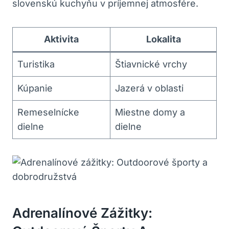
slovenskú‍ kuchyňu v‍ príjemnej atmosfére.
Aktivita
Lokalita
Turistika
Štiavnické vrchy
Kúpanie
Jazerá v oblasti
Remeselnícke
Miestne domy a
dielne
dielne
Adrenalínové Zážitky: