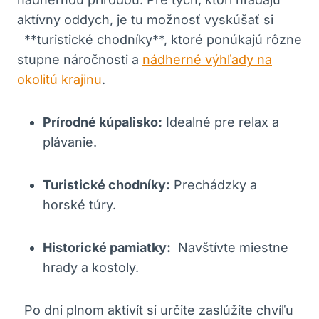
aktívny oddych,⁣ je tu možnosť vyskúšať si
‍ ⁤ **turistické chodníky**, ktoré ‌ponúkajú rôzne
stupne náročnosti ⁢a
nádherné ⁣výhľady na
okolitú krajinu
.
Prírodné​ kúpalisko:
Idealné pre relax a
plávanie.
Turistické chodníky:
Prechádzky a
⁣horské túry.
Historické ​pamiatky:
‌ Navštívte miestne
hrady a kostoly.
​ ⁤ Po dni​ plnom aktivít si určite zaslúžite chvíľu