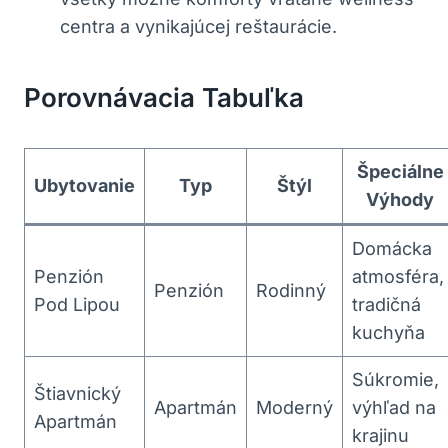
centra a vynikajúcej reštaurácie.
Porovnávacia Tabuľka
Špeciálne
Ubytovanie
Typ
Štýl
Výhody
Domácka
Penzión
atmosféra,
Penzión
Rodinný
⁤Pod Lipou
tradičná
kuchyňa
Súkromie,
Štiavnický
Apartmán
Moderný
výhľad na
‌Apartmán
krajinu