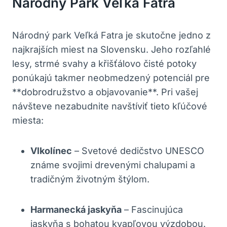
⁤Národný⁤ Park⁣ Veľká Fatra
Národný park Veľká Fatra je skutočne jedno z
najkrajších miest na Slovensku. Jeho⁤ rozľahlé
lesy, strmé ⁤svahy a křišťálovo čisté potoky
ponúkajú takmer neobmedzený potenciál pre
**dobrodružstvo a objavovanie**. Pri vašej
návšteve nezabudnite navštíviť⁤ tieto kľúčové
miesta:
Vlkolínec
– Svetové dedičstvo UNESCO
známe svojimi drevenými chalupami a
tradičným životným štýlom.
Harmanecká jaskyňa
– Fascinujúca
jaskyňa s bohatou ‍kvapľovou výzdobou.