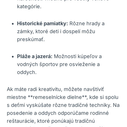
kategórie.
Historické pamiatky:
Rôzne hrady a
zámky, ktoré deti i dospelí môžu
preskúmať.
Pláže a jazerá:
Možnosti kúpeľov a
vodných športov‍ pre osvieženie a
oddych.
Ak máte radi kreativitu, môžete navštíviť
miestne **remeselnícke dielne**, kde⁢ si‍ spolu
⁢s deťmi vyskúšate rôzne tradičné techniky. Na
⁤posedenie a oddych odporúčame rodinné
reštaurácie, ktoré ponúkajú tradičnú