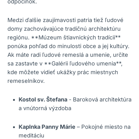
odpočinok.
Medzi‍ ďalšie zaujímavosti patria tiež ľudové
domy zachovávajúce tradičnú architektúru
regiónu.‍ **Múzeum‍ štiavnických tradícií**⁣
ponúka pohľad do minulosti obce a jej kultúry.⁤
Ak máte radi ľudové ⁢remeslá ⁤a umenie, určite
sa ⁢zastavte v **Galérii ľudového umenia**,
kde môžete vidieť ukážky prác miestnych
remeselníkov.
Kostol sv. Štefana
-‍ Baroková architektúra
⁣a vnútorná výzdoba
Kaplnka Panny Márie
– Pokojné miesto na
meditáciu