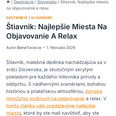
/
Destinácie
/
Slovensko
/
Štiavnik: Najlepšie miesta
na objavovanie a relax
DESTINÁCIE
|
SLOVENSKO
Štiavnik: Najlepšie Miesta Na
Objavovanie A Relax
Autor
iBeriaTravel.sk
1. februára 2026
Štiavnik, malebná⁢ dedinka nachádzajúca sa v
srdci Slovenska, je skutočným skrytým
pokladom pre každého milovníka prírody a
oddychu. S nádhernými‌ scenériami, bohatou
históriou a ⁤priateľskou atmosférou,
ponúka
množstvo možností na objavovanie
a relax. V
tomto článku vám predstavíme najlepšie
miesta
, ktoré⁤ by ste mali navštíviť, aby ste