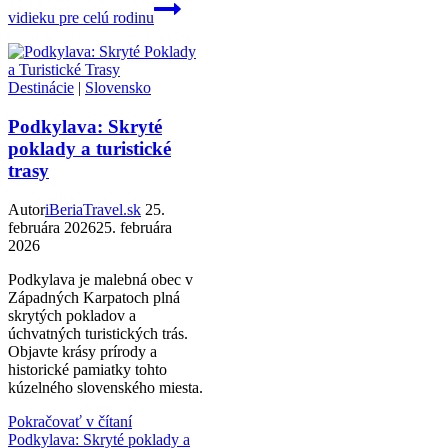
vidieku pre celú rodinu
Destinácie
|
Slovensko
Podkylava: Skryté
poklady a turistické
trasy
Autor
iBeriaTravel.sk
25.
februára 2026
25. februára
2026
Podkylava je malebná obec v
Západných Karpatoch plná
skrytých pokladov a
úchvatných turistických trás.
Objavte krásy prírody a
historické pamiatky tohto
kúzelného slovenského miesta.
Pokračovať v čítaní
Podkylava: Skryté poklady a