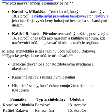
**Medzi najvýznamnejšie pamiatky patria:**
Kostol sv. Mikuláša
– Tento kostol, ktorý bol postavený v
18. storočí,
je nádherným príkladom barokovej architektúry
a
jeho interiér je vyzdobený bohatými freskami a sochárskymi
dielami.
Kaštieľ Raková
– Pôvodne renesančný kaštieľ, postavený v
16. storočí, dnes slúži ako múzeum a kultúrne centrum, kde
návštevníci môžu objavovať históriu a tradície regiónu.
Miestna architektúra je tiež fascinujúcou súčasťou Rakovej.
**Typické prvky, ktoré môžete očakávať:,**
Tradičné drevenice s bohato zdobenými strechami a
okenicami
Kamenné stavby s rustikálnymi detailmi
Historické statky, ktoré dokumentujú život dedín na
Kysuciach
Pamiatka
Typ architektúry
Obdobie
Kostol sv. Mikuláša
Baroková
18. storočie
Kaštieľ Raková
Renesančná
16. storočie