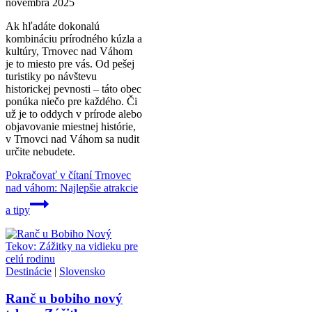
novembra 2025
Ak hľadáte dokonalú
kombináciu prírodného kúzla a
kultúry, Trnovec nad Váhom
je to miesto pre vás. Od pešej
turistiky po návštevu
historickej pevnosti – táto obec
ponúka niečo pre každého. Či
už je to oddych v prírode alebo
objavovanie miestnej histórie,
v Trnovci nad Váhom sa nudit
určite nebudete.
Pokračovať v čítaní
Trnovec
nad váhom: Najlepšie atrakcie
a tipy
Destinácie
|
Slovensko
Ranč u bobiho nový