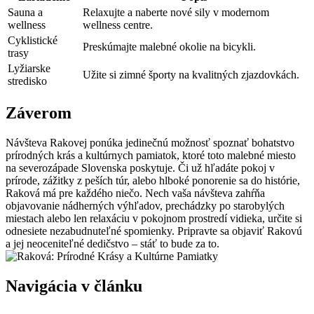
Sauna a
Relaxujte a naberte nové sily v modernom
wellness
wellness centre.
Cyklistické
Preskúmajte malebné okolie na bicykli.
trasy
Lyžiarske
Užite si zimné športy na kvalitných zjazdovkách.
stredisko
Záverom
Návšteva Rakovej ponúka jedinečnú možnosť spoznať bohatstvo
prírodných krás a kultúrnych pamiatok, ktoré toto malebné miesto
na severozápade Slovenska poskytuje. Či už hľadáte pokoj v
prírode, zážitky z peších túr, alebo hlboké ponorenie sa do histórie,
Raková má pre každého niečo. Nech vaša návšteva zahŕňa
objavovanie nádherných výhľadov, prechádzky po starobylých
miestach alebo len relaxáciu v pokojnom prostredí vidieka, určite si
odnesiete nezabudnuteľné spomienky. Pripravte sa objaviť Rakovú
a jej neoceniteľné dedičstvo – stáť to bude za to.
Navigácia v článku