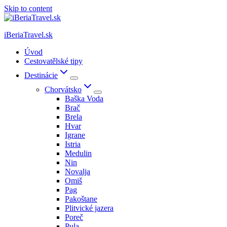
Skip to content
iBeriaTravel.sk
Úvod
Cestovatělské tipy
Destinácie
Chorvátsko
Baška Voda
Brač
Brela
Hvar
Igrane
Istria
Medulin
Nin
Novalja
Omiš
Pag
Pakoštane
Plitvické jazera
Poreč
Pula