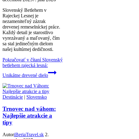
Slovenský Betlehem v
Rajeckej Lesnej je
nezameniteľný zázrak
drevenej remeselníckej práce.
Každý detail je starostlivo
vyrezávaný a maľovaný, čím
sa stal jedinečným dielom
našej kultúrnej dedičnosti.
Pokračovať v čítaní
Slovenský
betlehem rajecká lesná:
Unikátne drevené dielo
Destinácie
|
Slovensko
Trnovec nad váhom:
Najlepšie atrakcie a
tipy
Autor
iBeriaTravel.sk
2.