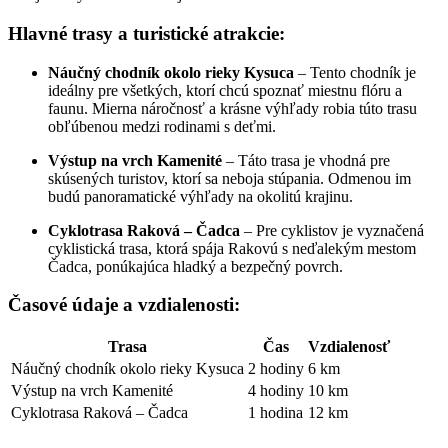
Hlavné trasy a turistické atrakcie:
Náučný chodník okolo rieky Kysuca
– Tento chodník je
ideálny pre všetkých, ktorí chcú spoznať miestnu flóru a
faunu. Mierna náročnosť a krásne výhľady robia túto trasu
obľúbenou medzi rodinami s deťmi.
Výstup na vrch Kamenité
– Táto trasa je vhodná pre
skúsených turistov, ktorí sa neboja stúpania. Odmenou im
budú panoramatické výhľady na okolitú krajinu.
Cyklotrasa Raková – Čadca
– Pre cyklistov je vyznačená
cyklistická trasa, ktorá spája Rakovú s neďalekým mestom
Čadca, ponúkajúca hladký a bezpečný povrch.
Časové údaje a vzdialenosti:
Trasa
Čas
Vzdialenosť
Náučný chodník okolo rieky Kysuca
2 hodiny
6 km
Výstup na vrch Kamenité
4 hodiny
10 km
Cyklotrasa Raková – Čadca
1 hodina
12 km