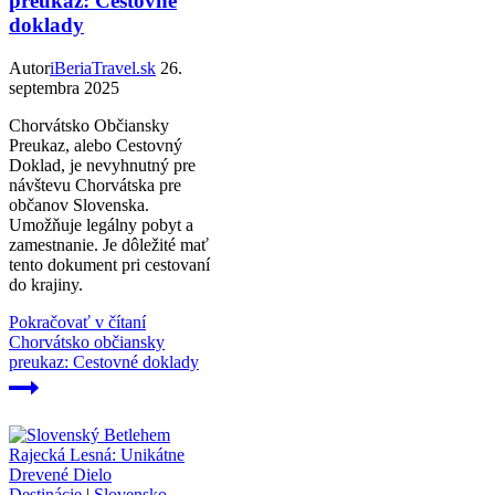
preukaz: Cestovné
doklady
Autor
iBeriaTravel.sk
26.
septembra 2025
Chorvátsko Občiansky
Preukaz, alebo Cestovný
Doklad, je nevyhnutný pre
návštevu Chorvátska pre
občanov Slovenska.
Umožňuje legálny pobyt a
zamestnanie. Je dôležité mať
tento dokument pri cestovaní
do krajiny.
Pokračovať v čítaní
Chorvátsko občiansky
preukaz: Cestovné doklady
Destinácie
|
Slovensko