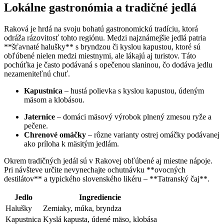
Lokálne gastronómia a tradičné jedlá
Raková je hrdá na svoju bohatú gastronomickú tradíciu, ktorá
odráža rázovitosť tohto regiónu. Medzi najznámejšie jedlá patria
**šťavnaté halušky** s bryndzou či kyslou kapustou, ktoré sú
obľúbené nielen medzi miestnymi, ale lákajú aj turistov. Táto
pochúťka je často podávaná s opečenou slaninou, čo dodáva jedlu
nezameniteľnú chuť.
Kapustnica
– hustá polievka s kyslou kapustou, údeným
mäsom a klobásou.
Jaternice
– domáci mäsový výrobok plnený zmesou ryže a
pečene.
Chrenové omáčky
– rôzne varianty ostrej omáčky podávanej
ako príloha k mäsitým jedlám.
Okrem tradičných jedál sú v Rakovej obľúbené aj miestne nápoje.
Pri návšteve určite nevynechajte ochutnávku **ovocných
destilátov** a typického slovenského likéru – **Tatranský čaj**.
Jedlo
Ingrediencie
Halušky
Zemiaky, múka, bryndza
Kapustnica
Kyslá kapusta, údené mäso, klobása