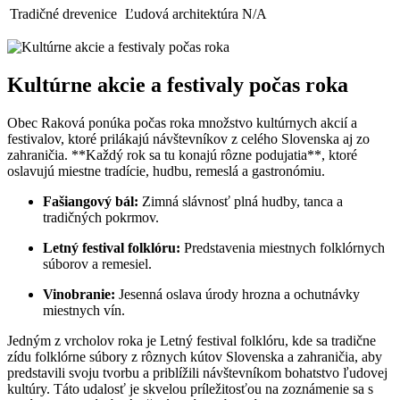
Tradičné drevenice
Ľudová architektúra
N/A
Kultúrne akcie a festivaly počas roka
Obec Raková ponúka počas roka množstvo kultúrnych akcií a
festivalov, ktoré prilákajú návštevníkov z celého Slovenska aj zo
zahraničia. **Každý rok sa tu konajú rôzne podujatia**, ktoré
oslavujú miestne tradície, hudbu, remeslá a gastronómiu.
Fašiangový bál:
Zimná slávnosť plná hudby, tanca a
tradičných pokrmov.
Letný festival folklóru:
Predstavenia miestnych folklórnych
súborov a remesiel.
Vinobranie:
Jesenná oslava úrody hrozna a ochutnávky
miestnych vín.
Jedným z vrcholov roka je Letný festival folklóru, kde sa tradične
zídu folklórne súbory z rôznych kútov Slovenska a zahraničia, aby
predstavili svoju tvorbu a priblížili návštevníkom bohatstvo ľudovej
kultúry. Táto udalosť je skvelou príležitosťou na zoznámenie sa s