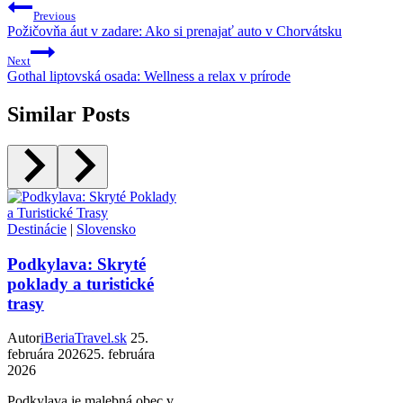
Previous
Požičovňa áut v zadare: Ako si prenajať auto v Chorvátsku
Next
Gothal liptovská osada: Wellness a relax v prírode
Similar Posts
Destinácie
|
Slovensko
Podkylava: Skryté
poklady a turistické
trasy
Autor
iBeriaTravel.sk
25.
februára 2026
25. februára
2026
Podkylava je malebná obec v