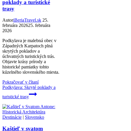
poklady a turistické
trasy
Autor
iBeriaTravel.sk
25.
februára 2026
25. februára
2026
Podkylava je malebná obec v
Západných Karpatoch plná
skrytých pokladov a
úchvatných turistických trás.
Objavte krásy prírody a
historické pamiatky tohto
kúzelného slovenského miesta.
Pokračovať v čítaní
Podkylava: Skryté poklady a
turistické trasy
Destinácie
|
Slovensko
Kaštieľ v svatom