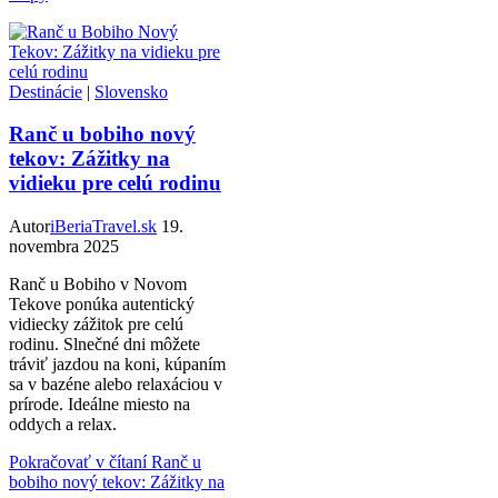
Destinácie
|
Slovensko
Ranč u bobiho nový
tekov: Zážitky na
vidieku pre celú rodinu
Autor
iBeriaTravel.sk
19.
novembra 2025
Ranč u Bobiho v Novom
Tekove ponúka autentický
vidiecky zážitok pre celú
rodinu. Slnečné dni môžete
tráviť jazdou na koni, kúpaním
sa v bazéne alebo relaxáciou v
prírode. Ideálne miesto na
oddych a relax.
Pokračovať v čítaní
Ranč u
bobiho nový tekov: Zážitky na