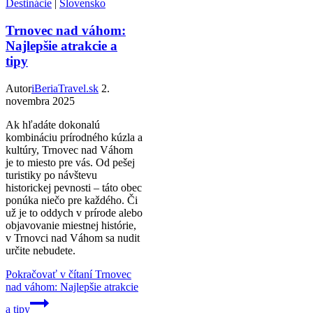
Destinácie
|
Slovensko
Trnovec nad váhom:
Najlepšie atrakcie a
tipy
Autor
iBeriaTravel.sk
2.
novembra 2025
Ak hľadáte dokonalú
kombináciu prírodného kúzla a
kultúry, Trnovec nad Váhom
je to miesto pre vás. Od pešej
turistiky po návštevu
historickej pevnosti – táto obec
ponúka niečo pre každého. Či
už je to oddych v prírode alebo
objavovanie miestnej histórie,
v Trnovci nad Váhom sa nudit
určite nebudete.
Pokračovať v čítaní
Trnovec
nad váhom: Najlepšie atrakcie
a tipy