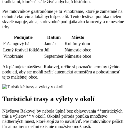
tradíciami, ktoré sú stále živé a dýchajú históriou.
Pre milovníkov gastronómie je tu Vinobranie, ktoré je zamerané na
ochutnávku vín a lokálnych špecialít. Tento festival ponúka nielen
skvelé nápoje, ale aj sprievodné podujatia ako koncerty a remeselné
trhy.
Podujatie
Dátum
Miesto
Fašiangový bál
Január
Kultúrny dom
Letný festival folklóru
Júl
Námestie obce
Vinobranie
September
Námestie obce
Ak plánujete návštevu Rakovej, určite si poznačte termíny týchto
podujatí, aby ste mohli zažiť autentickú atmosféru a pohostinnosť
tejto malebnej obce.
Turistické trasy a výlety v okolí
Návšteva Rakovej by nebola úplná bez objavovania **turistických
trás a výletov** v okolí. Okolitá príroda ponúka množstvo
nádherných miest, ktoré stojí za to navštíviť. Pre milovníkov peších
túr aj rodiny s deťmi existuje množstvo možností.