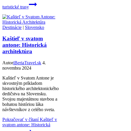
turistické trasy
Destinácie
|
Slovensko
Kaštieľ v svatom
antone: Historická
architektúra
Autor
iBeriaTravel.sk
4.
novembra 2024
Kaštieľ v Svatom Antone je
skvostným príkladom
historického architektonického
dedičstva na Slovensku.
Svojou majestátnou stavbou a
bohatou históriou láka
návštevníkov z celého sveta.
Pokračovať v čítaní
Kaštieľ v
svatom antone: Historická