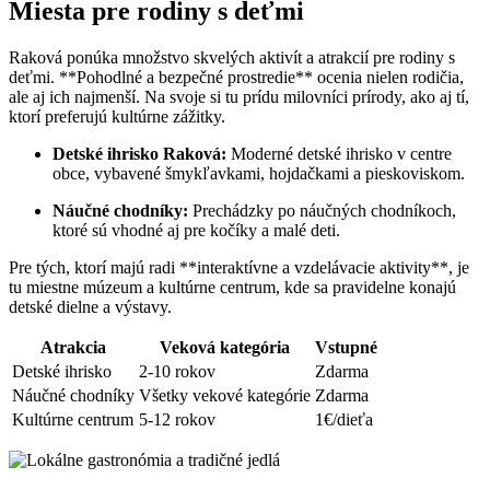
Miesta pre rodiny s deťmi
Raková ponúka množstvo skvelých aktivít a atrakcií pre rodiny s
deťmi. **Pohodlné a bezpečné prostredie** ocenia nielen rodičia,
ale aj ich najmenší. Na svoje si tu prídu milovníci prírody, ako aj tí,
ktorí preferujú kultúrne zážitky.
Detské ihrisko Raková:
Moderné detské ihrisko v centre
obce, vybavené šmykľavkami, hojdačkami a pieskoviskom.
Náučné chodníky:
Prechádzky po náučných chodníkoch,
ktoré sú vhodné aj pre kočíky a malé deti.
Pre tých, ktorí majú radi **interaktívne a vzdelávacie aktivity**, je
tu miestne múzeum a kultúrne centrum, kde sa pravidelne konajú
detské dielne a výstavy.
Atrakcia
Veková kategória
Vstupné
Detské ihrisko
2-10 rokov
Zdarma
Náučné chodníky
Všetky vekové kategórie
Zdarma
Kultúrne centrum
5-12 rokov
1€/dieťa