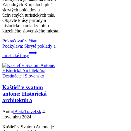
Západných Karpatoch plná
skrytých pokladov a
úchvatných turistických trás.
Objavte krásy prírody a
historické pamiatky tohto
kúzelného slovenského miesta.
Pokračovať v čítaní
Podkylava: Skryté poklady a
turistické trasy
Destinácie
|
Slovensko
Kaštieľ v svatom
antone: Historická
architektúra
Autor
iBeriaTravel.sk
4.
novembra 2024
Kaštieľ v Svatom Antone je