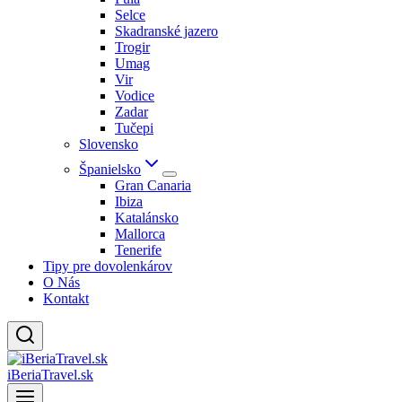
Selce
Skadranské jazero
Trogir
Umag
Vir
Vodice
Zadar
Tučepi
Slovensko
Španielsko
Gran Canaria
Ibiza
Katalánsko
Mallorca
Tenerife
Tipy pre dovolenkárov
O Nás
Kontakt
iBeriaTravel.sk