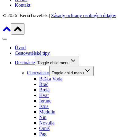
Kontakt
© 2026 iBeriaTravel.sk |
Zásady ochrany osobných údajov
Úvod
Cestovatělské tipy
Destinácie
Toggle child menu
Chorvátsko
Toggle child menu
Baška Voda
Brač
Brela
Hvar
Igrane
Istria
Medulin
Nin
Novalja
Omiš
Pag