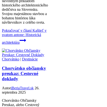
skvostným príkladom
historického architektonického
dedičstva na Slovensku.
Svojou majestátnou stavbou a
bohatou históriou láka
návštevníkov z celého sveta.
Pokračovať v čítaní
Kaštieľ v
svatom antone: Historická
architektúra
Chorvátsko
|
Destinácie
Chorvátsko občiansky
preukaz: Cestovné
doklady
Autor
iBeriaTravel.sk
26.
septembra 2025
Chorvátsko Občiansky
Preukaz, alebo Cestovný