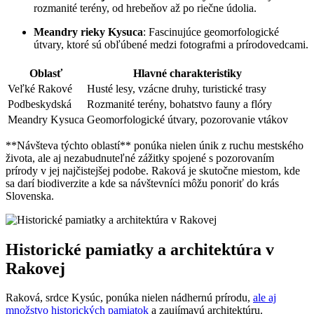
rozmanité terény, od hrebeňov až po riečne údolia.
Meandry rieky Kysuca
: Fascinujúce geomorfologické
útvary, ktoré sú obľúbené medzi fotografmi a prírodovedcami.
Oblasť
Hlavné charakteristiky
Veľké Rakové
Husté lesy, vzácne druhy, turistické trasy
Podbeskydská
Rozmanité terény, bohatstvo fauny a flóry
Meandry Kysuca
Geomorfologické útvary, pozorovanie vtákov
**Návšteva týchto oblastí** ponúka nielen únik z ruchu mestského
života, ale aj nezabudnuteľné zážitky spojené s pozorovaním
prírody v jej najčistejšej podobe. Raková je skutočne miestom, kde
sa darí biodiverzite a kde sa návštevníci môžu ponoriť do krás
Slovenska.
Historické pamiatky a architektúra v
Rakovej
Raková, srdce Kysúc, ponúka nielen nádhernú prírodu,
ale aj
množstvo historických pamiatok
a zaujímavú architektúru.