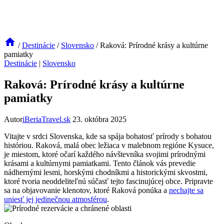
/
Destinácie
/
Slovensko
/
Raková: Prírodné krásy a kultúrne
pamiatky
Destinácie
|
Slovensko
Raková: Prírodné krásy a kultúrne
pamiatky
Autor
iBeriaTravel.sk
23. októbra 2025
Vitajte v srdci Slovenska, kde sa spája bohatosť prírody s bohatou
históriou. Raková, malá obec ležiaca v malebnom regióne Kysuce,
je miestom, ktoré očarí každého návštevníka svojimi prírodnými
krásami a kultúrnymi pamiatkami. Tento článok vás prevedie
nádhernými lesmi, horskými chodníkmi a historickými skvostmi,
ktoré tvoria neoddeliteľnú súčasť tejto fascinujúcej obce. Pripravte
sa na objavovanie klenotov, ktoré Raková ponúka a
nechajte sa
uniesť jej jedinečnou atmosférou
.