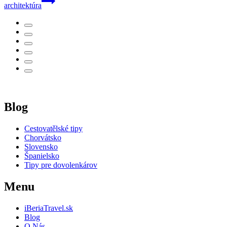
architektúra
Blog
Cestovatělské tipy
Chorvátsko
Slovensko
Španielsko
Tipy pre dovolenkárov
Menu
iBeriaTravel.sk
Blog
O Nás