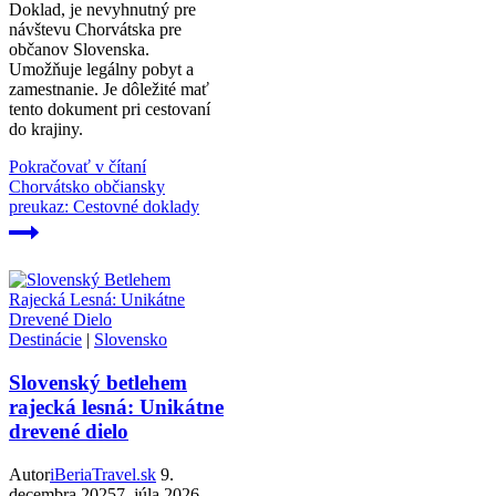
Doklad, je nevyhnutný pre
návštevu Chorvátska pre
občanov Slovenska.
Umožňuje legálny pobyt a
zamestnanie. Je dôležité mať
tento dokument pri cestovaní
do krajiny.
Pokračovať v čítaní
Chorvátsko občiansky
preukaz: Cestovné doklady
Destinácie
|
Slovensko
Slovenský betlehem
rajecká lesná: Unikátne
drevené dielo
Autor
iBeriaTravel.sk
9.
decembra 2025
7. júla 2026