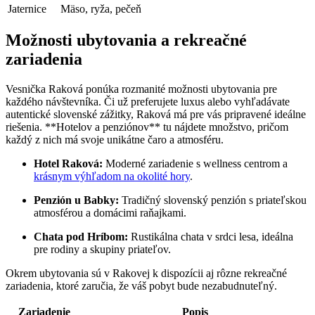
Jaternice
Mäso, ryža, pečeň
Možnosti ubytovania a rekreačné
zariadenia
Vesnička Raková ponúka rozmanité možnosti ubytovania pre
každého návštevníka. Či už preferujete luxus alebo vyhľadávate
autentické slovenské zážitky, Raková má pre vás pripravené ideálne
riešenia. **Hotelov a penziónov** tu nájdete množstvo, pričom
každý z nich má svoje unikátne čaro a atmosféru.
Hotel Raková:
Moderné zariadenie s wellness centrom a
krásnym výhľadom na okolité hory
.
Penzión u Babky:
Tradičný slovenský penzión s priateľskou
atmosférou a domácimi raňajkami.
Chata pod Hríbom:
Rustikálna chata v srdci lesa, ideálna
pre rodiny a skupiny priateľov.
Okrem ubytovania sú v Rakovej k dispozícii aj rôzne rekreačné
zariadenia, ktoré zaručia, že váš pobyt bude nezabudnuteľný.
Zariadenie
Popis