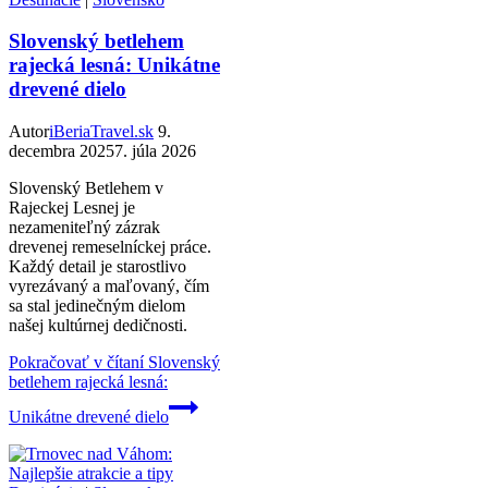
Slovenský betlehem
rajecká lesná: Unikátne
drevené dielo
Autor
iBeriaTravel.sk
9.
decembra 2025
7. júla 2026
Slovenský Betlehem v
Rajeckej Lesnej je
nezameniteľný zázrak
drevenej remeselníckej práce.
Každý detail je starostlivo
vyrezávaný a maľovaný, čím
sa stal jedinečným dielom
našej kultúrnej dedičnosti.
Pokračovať v čítaní
Slovenský
betlehem rajecká lesná:
Unikátne drevené dielo