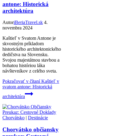
antone: Historická
architektúra
Autor
iBeriaTravel.sk
4.
novembra 2024
Kaštieľ v Svatom Antone je
skvostným príkladom
historického architektonického
dedičstva na Slovensku.
Svojou majestátnou stavbou a
bohatou históriou láka
návštevníkov z celého sveta.
Pokračovať v čítaní
Kaštieľ v
svatom antone: Historická
architektúra
Chorvátsko
|
Destinácie
Chorvátsko občiansky