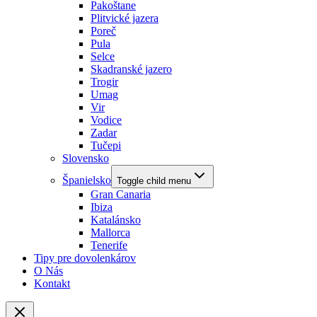
Pakoštane
Plitvické jazera
Poreč
Pula
Selce
Skadranské jazero
Trogir
Umag
Vir
Vodice
Zadar
Tučepi
Slovensko
Španielsko
Toggle child menu
Gran Canaria
Ibiza
Katalánsko
Mallorca
Tenerife
Tipy pre dovolenkárov
O Nás
Kontakt