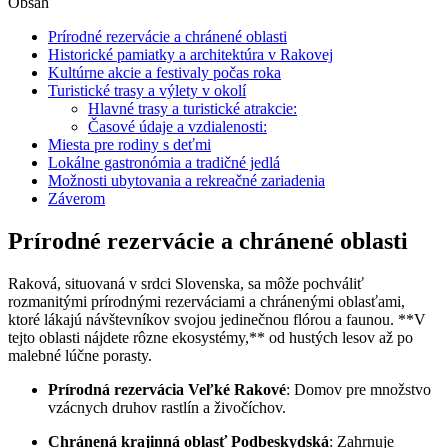
Obsah
Prírodné rezervácie a chránené oblasti
Historické pamiatky a architektúra v Rakovej
Kultúrne akcie a festivaly počas roka
Turistické trasy a výlety v okolí
Hlavné trasy a turistické atrakcie:
Časové údaje a vzdialenosti:
Miesta pre rodiny s deťmi
Lokálne gastronómia a tradičné jedlá
Možnosti ubytovania a rekreačné zariadenia
Záverom
Prírodné rezervácie a chránené oblasti
Raková, situovaná v srdci Slovenska, sa môže pochváliť
rozmanitými prírodnými rezerváciami a chránenými oblasťami,
ktoré lákajú návštevníkov svojou jedinečnou flórou a faunou. **V
tejto oblasti nájdete rôzne ekosystémy,** od hustých lesov až po
malebné lúčne porasty.
Prírodná rezervácia Veľké Rakové
: Domov pre množstvo
vzácnych druhov rastlín a živočíchov.
Chránená krajinná oblasť Podbeskydská
: Zahrnuje