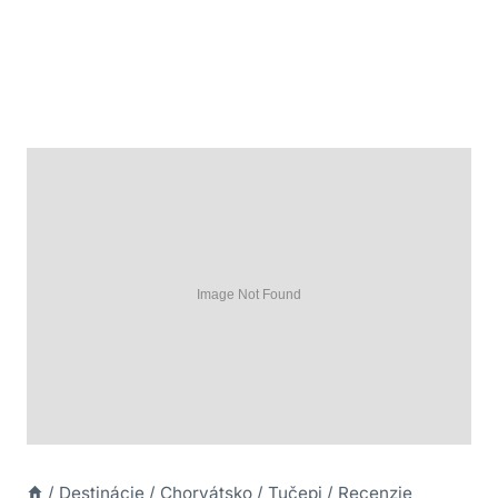
/
Destinácie
/
Chorvátsko
/
Tučepi
/
Recenzie