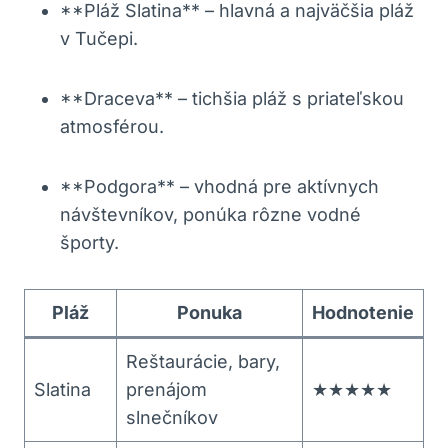
**Pláž Slatina** – hlavná a najväčšia pláž
v Tučepi.
**Draceva** – tichšia pláž s priateľskou
atmosférou.
**Podgora** – vhodná pre aktívnych
návštevníkov, ponúka rôzne vodné
športy.
Pláž
Ponuka
Hodnotenie
Reštaurácie, bary,
Slatina
prenájom
★★★★★
slnečníkov