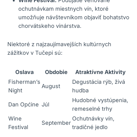
Wine Festival:
Podujatie venované
ochutnávkam miestnych vín, ktoré
umožňuje návštevníkom objaviť bohatstvo
chorvátskeho vinárstva.
Niektoré z najzaujímavejších kultúrnych
zážitkov v Tučepi sú:
Oslava
Obdobie
Atraktívne Aktivity
Fisherman’s
Degustácia rýb, živá
August
Night
hudba
Hudobné vystúpenia,
Dan Općine
Júl
remeselné trhy
Wine
Ochutnávky vín,
September
Festival
tradičné jedlo