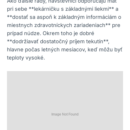
Ako ďalšie rady, návštevníci odporúčajú mať
pri sebe **lekárničku s základnými liekmi** a
**dostať sa aspoň k základným informáciám o
miestnych zdravotníckych zariadeniach** pre
prípad núdze. Okrem toho je dobré
**dodržiavať dostatočný príjem tekutín**,
hlavne počas letných mesiacov, keď môžu byť
teploty vysoké.