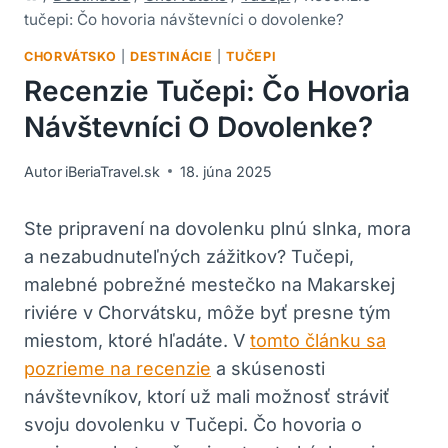
tučepi: Čo hovoria návštevníci o dovolenke?
CHORVÁTSKO
|
DESTINÁCIE
|
TUČEPI
Recenzie Tučepi: Čo Hovoria
Návštevníci O Dovolenke?
Autor
iBeriaTravel.sk
18. júna 2025
Ste pripravení na dovolenku plnú slnka, mora
a nezabudnuteľných zážitkov? Tučepi,
malebné pobrežné mestečko na Makarskej
riviére v Chorvátsku, môže byť presne tým
miestom, ktoré hľadáte. V
tomto článku sa
pozrieme na recenzie
a skúsenosti
návštevníkov, ktorí už mali možnosť stráviť
svoju dovolenku v Tučepi. Čo hovoria o