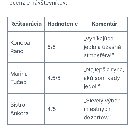
recenzie návštevníkov:
Reštaurácia
Hodnotenie
Komentár
„Vynikajúce
Konoba
5/5
jedlo a úžasná
Ranc
atmosféra!“
„Najlepšia ryba,
Marina
4.5/5
akú som kedy
Tučepi
jedol.“
„Skvelý výber
Bistro
4/5
miestnych
Ankora
dezertov.“