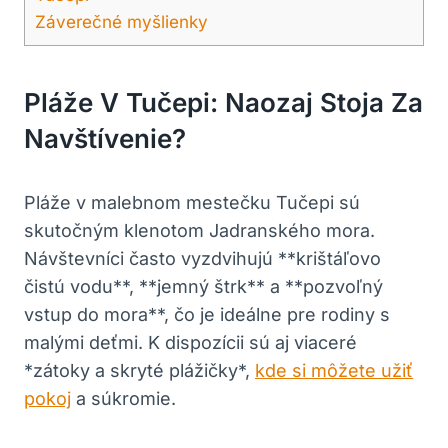
Záverečné myšlienky
Pláže V Tučepi: Naozaj Stoja Za
Navštívenie?
Pláže v malebnom mestečku Tučepi sú
skutočným klenotom Jadranského mora.
Návštevníci často vyzdvihujú **krištáľovo
čistú vodu**, **jemný štrk** a **pozvoľný
vstup do mora**, čo je ideálne pre rodiny s
malými deťmi. K dispozícii sú aj viaceré
*zátoky a skryté plážičky*,
kde si môžete užiť
pokoj
a súkromie.