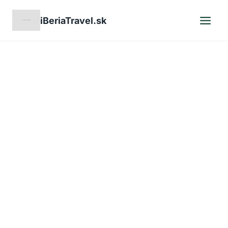
Skip
iBeriaTravel.sk
to
content