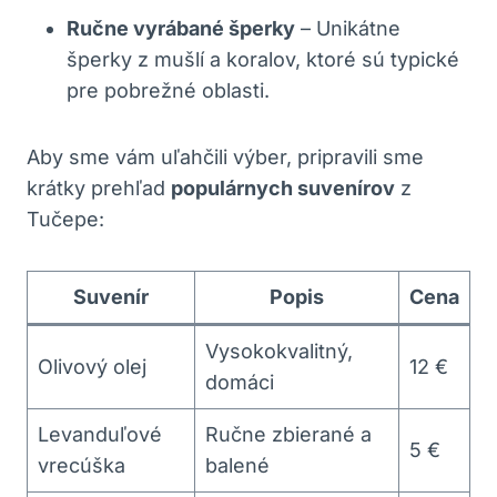
Ručne vyrábané šperky
– Unikátne
šperky z mušlí a koralov, ktoré sú typické
pre pobrežné oblasti.
Aby sme vám uľahčili výber, pripravili sme
krátky prehľad
populárnych suvenírov
z
Tučepe:
Suvenír
Popis
Cena
Vysokokvalitný,
Olivový olej
12 €
domáci
Levanduľové
Ručne zbierané a
5 €
vrecúška
balené