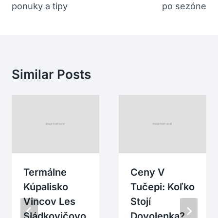
ponuky a tipy
po sezóne
Similar Posts
Termálne
Ceny V
Kúpalisko
Tučepi: Koľko
Vincov Les
Stojí
Sládkovičovo
Dovolenka?