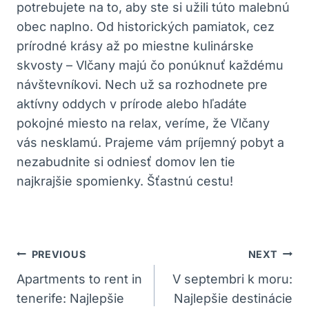
potrebujete na ⁢to, aby ste⁣ si užili ​túto malebnú
obec naplno.​ Od historických⁣ pamiatok, cez
prírodné krásy až po miestne kulinárske⁢
skvosty – Vlčany majú čo ⁤ponúknuť každému
návštevníkovi. Nech ⁢už sa rozhodnete ‌pre
‌aktívny oddych‍ v prírode alebo hľadáte
pokojné miesto na relax,⁢ veríme, že Vlčany
⁤vás nesklamú. Prajeme​ vám príjemný pobyt a
nezabudnite si ⁢odniesť ⁢domov len tie
najkrajšie spomienky. Šťastnú cestu!
Navigácia
PREVIOUS
NEXT
V
Apartments to rent in
V septembri k moru:
tenerife: Najlepšie
Najlepšie destinácie
Článku