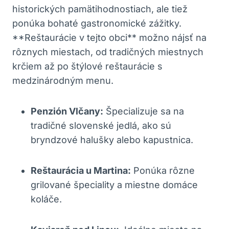
historických pamätihodnostiach, ale tiež
‍ponúka⁤ bohaté gastronomické zážitky.⁤
**Reštaurácie v ⁢tejto obci** možno nájsť ‍na
rôznych ⁤miestach,⁢ od tradičných miestnych
⁤krčiem až po štýlové reštaurácie s
medzinárodným menu.
Penzión Vlčany:
Špecializuje sa na
tradičné slovenské jedlá, ⁤ako sú
bryndzové halušky‌ alebo kapustnica.
Reštaurácia u ⁤Martina:
⁤Ponúka rôzne
grilované špeciality a ⁤miestne domáce
koláče.