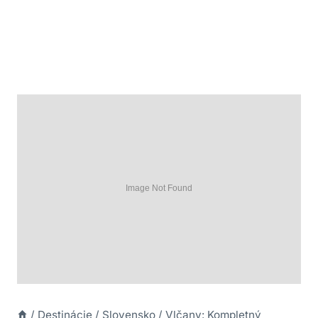
/
Destinácie
/
Slovensko
/
Vlčany: Kompletný