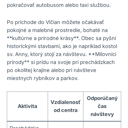
pokračovať autobusom ​alebo ⁤taxi službou.
Po príchode do Vlčian môžete očakávať
pokojné a malebné prostredie, bohaté na
⁢**kultúrne a prírodné krásy**. Obec‍ sa pyšní
historickými ⁤stavbami, ako je napríklad kostol⁢
sv. Anny, ktorý stojí za⁢ návštevu. **Milovníci
prírody** si ‌prídu na svoje⁢ pri⁤ prechádzkach‍
po okolitej⁤ krajine alebo pri návšteve
miestnych rybníkov a parkov.
Odporúčaný
Vzdialenosť
Aktivita
čas
od centra
návštevy