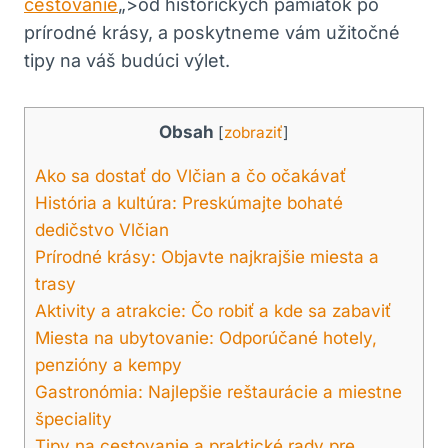
cestovanie
„>od historických pamiatok po
prírodné krásy, a poskytneme​ vám užitočné‌
tipy na ⁤váš‌ budúci výlet.
Obsah
[
zobraziť
]
Ako sa dostať⁤ do Vlčian a⁤ čo očakávať
História‌ a kultúra: Preskúmajte bohaté
dedičstvo ⁢Vlčian
Prírodné krásy: Objavte najkrajšie‌ miesta⁢ a
trasy
Aktivity a atrakcie: Čo robiť a kde sa zabaviť
Miesta ⁢na ubytovanie: Odporúčané hotely,
penzióny a ⁤kempy
Gastronómia: Najlepšie reštaurácie a miestne
špeciality
Tipy na cestovanie‍ a praktické rady ⁤pre