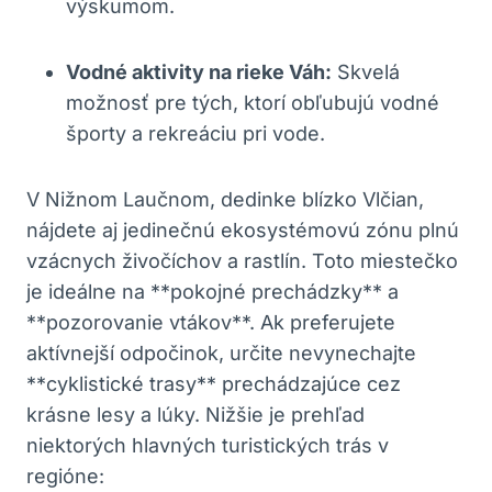
výskumom.
Vodné ⁤aktivity na ‌rieke Váh:
⁤Skvelá
možnosť pre ‍tých, ktorí obľubujú vodné
športy a rekreáciu⁤ pri vode.
V Nižnom Laučnom, dedinke blízko Vlčian,
nájdete ‍aj jedinečnú ‌ekosystémovú zónu plnú
vzácnych živočíchov a rastlín. Toto‌ miestečko⁣
je ideálne na **pokojné prechádzky** a
**pozorovanie vtákov**. Ak preferujete⁤
aktívnejší​ odpočinok,⁢ určite‌ nevynechajte
⁣**cyklistické​ trasy** prechádzajúce⁣ cez
krásne lesy‌ a‍ lúky. Nižšie je‌ prehľad
niektorých hlavných turistických trás v
regióne: