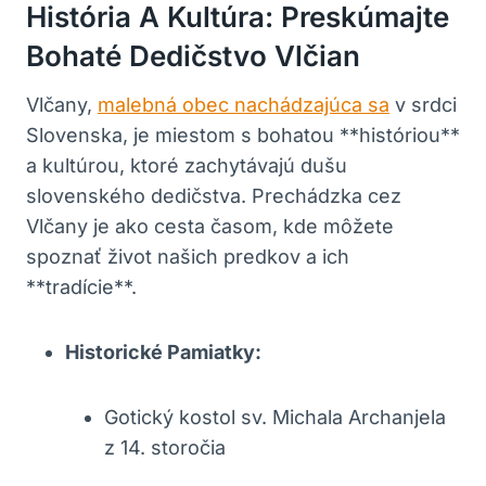
História‌ A Kultúra: Preskúmajte
Bohaté Dedičstvo ⁢Vlčian
Vlčany,
malebná obec nachádzajúca sa
v‍ srdci
Slovenska, ⁢je miestom s bohatou **históriou**
a‌ kultúrou, ktoré zachytávajú dušu
slovenského dedičstva.⁤ Prechádzka cez
Vlčany⁢ je ako cesta časom, kde môžete
spoznať⁢ život našich predkov ‌a ich
**tradície**.
Historické Pamiatky:
Gotický kostol sv.‍ Michala Archanjela
z‌ 14. storočia