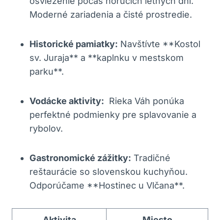
osvieženie počas horúcich letných dní.
Moderné‌ zariadenia ‌a čisté‌ prostredie.
Historické pamiatky:
Navštívte **Kostol
sv.​ Juraja**‌ a **kaplnku v mestskom⁢
parku**.
Vodácke aktivity:
‍ Rieka Váh ponúka
perfektné‍ podmienky pre splavovanie ⁣a
rybolov.
Gastronomické zážitky:
Tradičné⁤
reštaurácie​ so ⁢slovenskou kuchyňou.
Odporúčame **Hostinec u ⁢Vlčana**.
Aktivita
Miesto