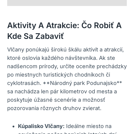
Aktivity A Atrakcie: Čo Robiť A
Kde Sa Zabaviť
Vlčany ponúkajú širokú škálu aktivít a atrakcií, ​
ktoré oslovia každého návštevníka. Ak ‍ste
nadšencom prírody, určite oceníte prechádzky
po miestnych turistických chodníkoch či
cyklotrasách. ⁢**Národný park Podunajsko**
sa nachádza len​ pár kilometrov od mesta a
⁣poskytuje úžasné ⁢scenérie ⁣a možnosť
‌pozorovania ‌rôznych druhov zvierat.
Kúpalisko​ Vlčany:
Ideálne miesto‌ na