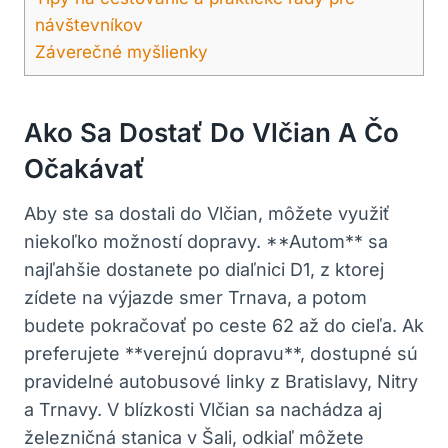
návštevníkov
Záverečné myšlienky
Ako Sa Dostať⁤ Do Vlčian A⁤ Čo
Očakávať
Aby ⁤ste sa⁢ dostali‌ do Vlčian, môžete využiť
niekoľko⁤ možností dopravy. **Autom** sa⁣
najľahšie dostanete ​po diaľnici D1, z ktorej
zídete na výjazde smer Trnava, a potom
budete pokračovať po ceste ​62⁢ až do cieľa.​ Ak
preferujete ⁤**verejnú dopravu**, dostupné sú
pravidelné autobusové linky z Bratislavy, Nitry
⁣a Trnavy. ⁢V blízkosti Vlčian sa nachádza ⁤aj
‍železničná stanica v Šali,​ odkiaľ môžete