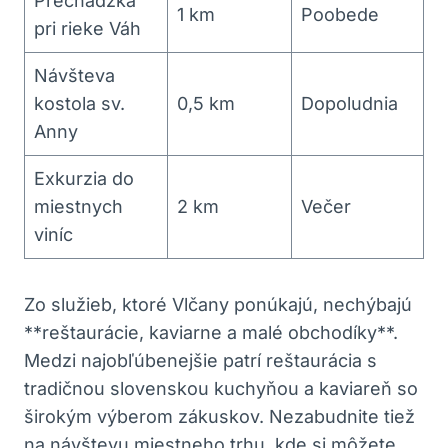
Prechádzka
1 ‌km
Poobede
pri rieke⁢ Váh
Návšteva⁢
kostola sv.
0,5‍ km
Dopoludnia
Anny
Exkurzia do
miestnych
2 km
Večer
viníc
Zo služieb, ktoré Vlčany ⁣ponúkajú, nechýbajú‍
**reštaurácie, ‌kaviarne a malé obchodíky**.
Medzi‌ najobľúbenejšie‌ patrí reštaurácia​ s
tradičnou slovenskou kuchyňou a kaviareň so
širokým⁤ výberom zákuskov. Nezabudnite tiež⁢
na návštevu​ miestneho trhu, kde si môžete