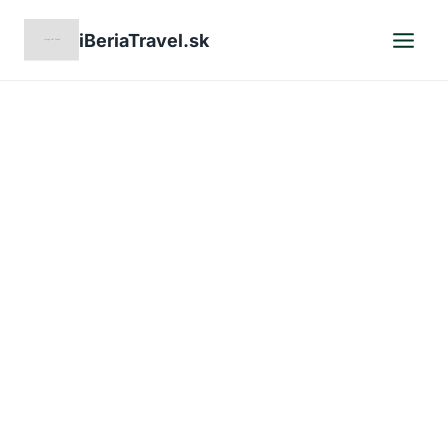
Skip
iBeriaTravel.sk
to
content