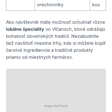
orechovníky
kus
Ako návštevník⁣ máte⁢ možnosť ochutnať rôzne
lokálne špeciality
vo Vlčanoch, ktoré ​odrážajú
bohatosť slovenských tradícií.‌ Nezabudnite
tiež navštíviť⁣ miestne trhy,‍ kde si môžete kúpiť⁣
čerstvé ingrediencie a tradičné produkty
priamo ⁢od miestnych farmárov.