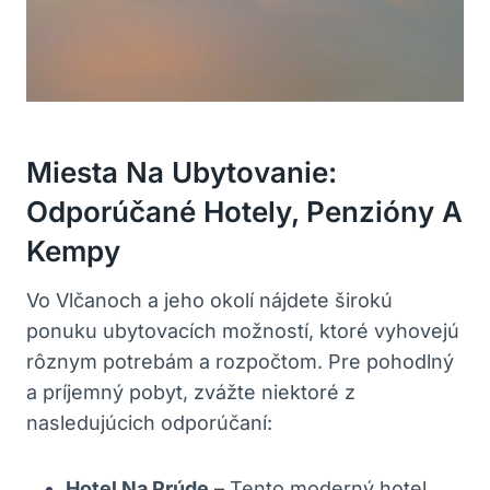
Miesta ⁢na Ubytovanie:
Odporúčané Hotely, Penzióny A
⁤kempy
Vo Vlčanoch a jeho okolí‍ nájdete​ širokú
ponuku‌ ubytovacích možností, ktoré vyhovejú
rôznym potrebám a rozpočtom. Pre pohodlný ​
a príjemný pobyt, zvážte niektoré z⁣
nasledujúcich odporúčaní:
Hotel Na ⁢Prúde
– Tento moderný ⁣hotel