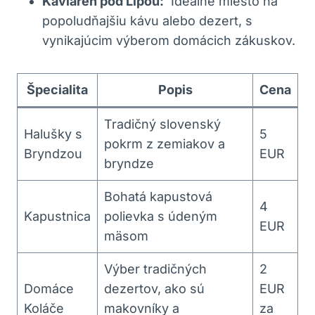
Kaviareň⁤ pod ⁢Lipou:
⁢ Ideálne miesto na
popoludňajšiu kávu alebo dezert, s
vynikajúcim výberom domácich zákuskov.
Špecialita
Popis
Cena
Tradičný slovenský
Halušky s
5
pokrm z zemiakov a
Bryndzou
EUR
⁣bryndze
Bohatá kapustová
4
Kapustnica
polievka s‌ údeným
EUR
mäsom
Výber tradičných
2
Domáce‍
dezertov,‌ ako sú
EUR
Koláče
makovníky a
za