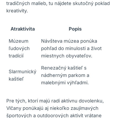
tradičných malieb, tu nájdete skutočný poklad
kreativity.
Atraktivita
Popis
Múzeum
Návšteva múzea ponúka
ľudových​
pohľad ⁤do minulosti ⁣a život
tradícií
miestnych⁢ obyvateľov.
Renezačný kaštieľ s‍
Slarmunický
nádherným parkom a
​kaštieľ
malebnými výhľadmi.
Pre tých,‌ ktorí majú⁣ radi aktívnu ⁤dovolenku,
Vlčany ⁣ponúkajú​ aj niekoľko zaujímavých
športových ‌a‍ outdoorových aktivít vrátane