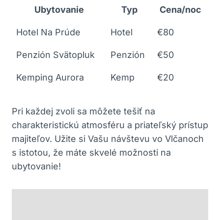
Ubytovanie
Typ
Cena/noc
Hotel Na Prúde
Hotel
€80
Penzión Svätopluk
Penzión
€50
Kemping Aurora
Kemp
€20
Pri ⁣každej zvoli⁣ sa ⁣môžete⁣ tešiť⁢ na
charakteristickú atmosféru a ⁤priateľský prístup
majiteľov.⁢ Užite ⁣si Vašu ⁤návštevu vo​ Vlčanoch⁢
s ​istotou, že ⁣máte skvelé možnosti⁣ na
ubytovanie!