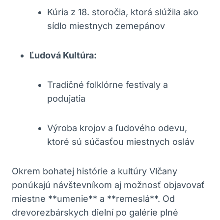
Kúria ​z 18.⁤ storočia, ktorá ⁢slúžila ako
sídlo miestnych zemepánov
Ľudová Kultúra:
Tradičné folklórne festivaly a
⁤podujatia
Výroba krojov a​ ľudového ‍odevu,⁢
ktoré sú súčasťou miestnych‍ osláv
Okrem bohatej‌ histórie a kultúry Vlčany
ponúkajú návštevníkom aj možnosť objavovať
miestne **umenie** a **remeslá**. Od
drevorezbárskych dielní po galérie ⁢plné