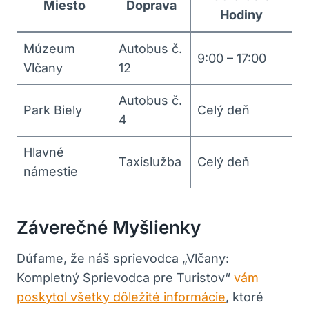
Miesto
Doprava
Hodiny
Múzeum
Autobus ‍č.
9:00 – 17:00
Vlčany
12
Autobus č.​
Park Biely
Celý⁢ deň
4
Hlavné
Taxislužba
Celý ‍deň
‌námestie
Záverečné Myšlienky
Dúfame, že náš sprievodca „Vlčany: ​
Kompletný Sprievodca pre ⁤Turistov“ ​
vám
poskytol všetky dôležité informácie
, ktoré