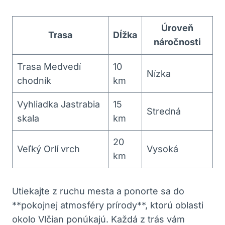
Úroveň
Trasa
Dĺžka
náročnosti
Trasa Medvedí
10‌
Nízka
‍chodník
km
Vyhliadka ‍Jastrabia
15
Stredná
skala
km
20⁢
Veľký Orlí vrch
Vysoká
km
Utiekajte z ruchu mesta a ponorte sa do
**pokojnej atmosféry ‌prírody**, ktorú oblasti
okolo Vlčian ponúkajú. Každá z trás ‌vám⁤