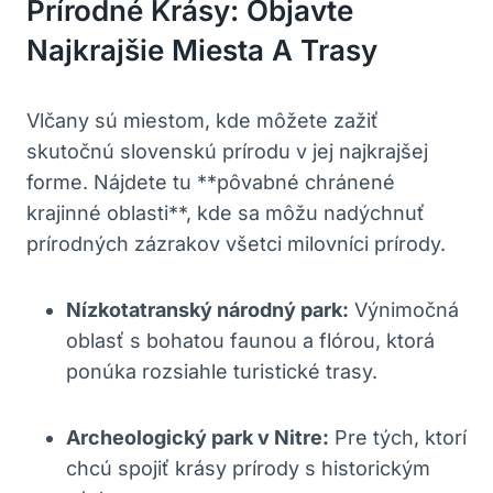
Prírodné Krásy: Objavte
Najkrajšie‌ Miesta⁢ A Trasy
Vlčany sú miestom, ⁢kde môžete zažiť
skutočnú ​slovenskú prírodu v‍ jej⁣ najkrajšej
forme. Nájdete tu **pôvabné ‍chránené
krajinné oblasti**,⁢ kde sa môžu​ nadýchnuť‌
prírodných⁢ zázrakov všetci milovníci prírody.
Nízkotatranský‍ národný⁤ park:
Výnimočná
oblasť s bohatou faunou a flórou, ktorá
ponúka ​rozsiahle turistické trasy.
Archeologický park‌ v Nitre:
Pre​ tých, ktorí
chcú spojiť krásy prírody s historickým