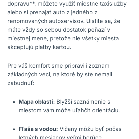
⁣dopravu**, môžete využiť⁤ miestne taxislužby
⁣alebo si prenajať ⁣auto z jedného⁤ z
renomovaných autoservisov. Uistite sa, že
máte vždy‍ so​ sebou dostatok peňazí v
miestnej‍ mene, pretože nie všetky miesta
akceptujú platby kartou.
Pre ​váš ‌komfort sme pripravili zoznam
základných vecí, na ⁤ktoré by ste nemali
zabudnúť:
Mapa oblasti:
Blyžší saznámenie s
‍miestom vám môže uľahčiť⁣ orientáciu.
Fľaša s vodou:
Vlčany môžu byť počas
letných mesiacov veľmi horúce.