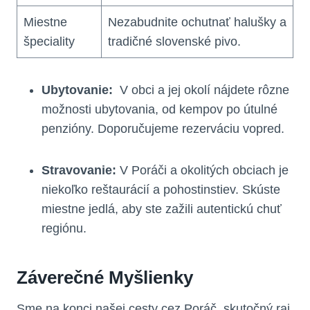
Miestne
Nezabudnite ochutnať halušky a
špeciality
tradičné slovenské pivo.
Ubytovanie:
⁣ V obci a jej‌ okolí nájdete⁣ rôzne
možnosti ubytovania, od kempov po útulné
penzióny.‌ Doporučujeme‍ rezerváciu‍ vopred.
Stravovanie:
V Poráči a okolitých obciach je
niekoľko reštaurácií a pohostinstiev. Skúste​
miestne jedlá, ‍aby ste zažili autentickú ​chuť
regiónu.
Záverečné Myšlienky
Sme na konci našej cesty cez Poráč, skutočný raj