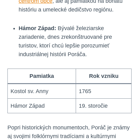
centrom obce
, ale ‌aj pamiatkou na bohatú
históriu a umelecké dedičstvo regiónu.
Hámor Západ:
Bývalé železiarske
zariadenie,⁢ dnes ⁣zrekonštruované pre
turistov, ktorí​ chcú lepšie porozumieť
industriálnej histórii Poráča.
Pamiatka
Rok vzniku
Kostol sv. Anny
1765
Hámor Západ
19. storočie
Popri historických monumentoch, Poráč je známy
aj svojimi folklórnymi tradíciami a kultúrnymi