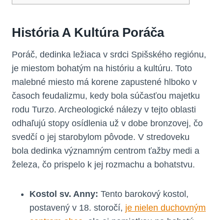
História A Kultúra Poráča
Poráč, dedinka ⁢ležiaca v srdci‌ Spišského ​regiónu,
je miestom bohatým na⁤ históriu a kultúru. Toto
malebné miesto má korene zapustené⁣ hlboko v
časoch ‍feudalizmu, kedy ⁣bola súčasťou ⁢majetku
rodu Turzo. Archeologické nálezy⁤ v tejto oblasti
odhaľujú stopy ​osídlenia už v dobe bronzovej,‍ čo
⁣svedčí o jej starobylom pôvode. V stredoveku
bola dedinka významným centrom⁢ ťažby medi​ a
železa, čo prispelo k jej rozmachu a bohatstvu.
Kostol sv. Anny:
Tento barokový kostol,
postavený v 18. storočí, ‍
je nielen duchovným