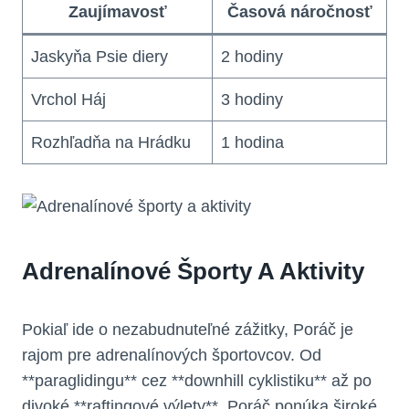
Zaujímavosť
Časová náročnosť
Jaskyňa Psie diery
2 hodiny
Vrchol Háj
3‍ hodiny
Rozhľadňa na Hrádku
1 hodina
Adrenalínové ‌športy A Aktivity
Pokiaľ​ ide o ‌nezabudnuteľné zážitky, Poráč ‌je​
rajom pre adrenalínových športovcov.⁣ Od
**paraglidingu** cez **downhill cyklistiku**⁢ až po
divoké **raftingové⁣ výlety**,⁤ Poráč ponúka široké