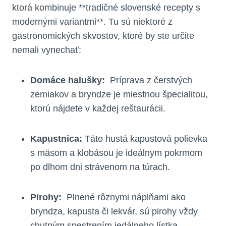
ktorá ‌kombinuje **tradičné‍ slovenské recepty s
modernými ‍variantmi**. Tu sú niektoré z
gastronomických ‌skvostov, ktoré by ste určite
nemali vynechať:
Domáce halušky:
⁣ Príprava z čerstvých⁤
zemiakov‍ a bryndze je miestnou špecialitou,
ktorú nájdete v každej ⁣reštaurácii.
Kapustnica:
Táto hustá kapustová polievka
s mäsom a klobásou ⁣je ideálnym pokrmom
po dlhom dni strávenom na túrach.
Pirohy:
‌ Plnené rôznymi ‍náplňami ako
bryndza, kapusta ​či lekvár, sú pirohy vždy
chutným spestrením jedálneho ‍lístka.