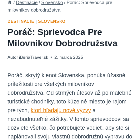
/
Destinácie
/
Slovensko
/
Poráč: Sprievodca pre
milovníkov dobrodružstva
DESTINÁCIE
|
SLOVENSKO
Poráč: Sprievodca Pre
Milovníkov Dobrodružstva
Autor
iBeriaTravel.sk
2. marca 2025
Poráč,⁣ skrytý​ klenot Slovenska, ponúka úžasné
príležitosti pre všetkých milovníkov
dobrodružstva. Od strmých útesov až po malebné
turistické chodníky, toto kúzelné miesto je rajom
pre tých,
ktorí hľadajú nové výzvy
a​
nezabudnuteľné ⁤zážitky. V tomto sprievodcovi sa
dozviete všetko, čo⁣ potrebujete vedieť, aby ste‍ si⁣
naplánovali svoju‍ vlastnú dobrodružnú výpravu do