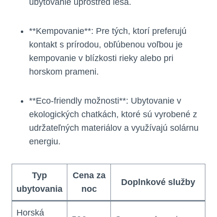
ubytovanie uprostred lesa.
**Kempovanie**: Pre tých, ktorí preferujú
kontakt⁣ s prírodou,‌ obľúbenou‌ voľbou je
kempovanie v blízkosti rieky alebo⁤ pri
horskom prameni.
**Eco-friendly možnosti**: Ubytovanie⁤ v
ekologických‍ chatkách, ktoré sú vyrobené⁢ z
udržateľných materiálov‌ a využívajú⁤ solárnu
energiu.
Typ
Cena za​
Doplnkové služby
ubytovania
noc
Horská⁢