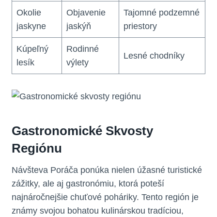
Okolie
Objavenie
Tajomné ​podzemné
jaskyne
jaskýň
priestory
Kúpeľný
Rodinné
Lesné chodníky
lesík
výlety
Gastronomické Skvosty
Regiónu
Návšteva Poráča ‌ponúka nielen úžasné turistické
zážitky, ale aj gastronómiu, ktorá‌ poteší‌
najnáročnejšie chuťové poháriky. Tento región ⁤je
‍známy svojou⁣ bohatou⁣ kulinárskou⁤ tradíciou,