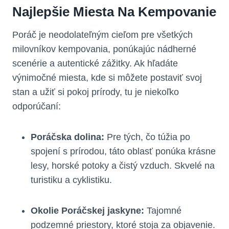
Najlepšie Miesta Na Kempovanie
Poráč je neodolateľným cieľom pre všetkých‍
milovníkov ⁤kempovania, ponúkajúc nádherné
scenérie a ⁤autentické zážitky. Ak hľadáte
výnimočné miesta, kde si môžete postaviť svoj
‌stan a užiť si pokoj prírody, tu je niekoľko
odporúčaní:
Poráčska dolina:
Pre⁤ tých, čo túžia po⁤
spojení s prírodou, táto oblasť ponúka krásne
lesy, horské potoky a čistý vzduch. Skvelé na
turistiku⁢ a cyklistiku.
Okolie Poráčskej jaskyne:
Tajomné
podzemné priestory, ktoré stoja za objavenie.