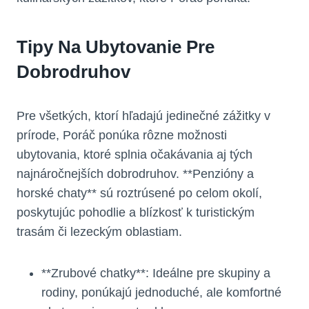
Tipy Na Ubytovanie ​pre
Dobrodruhov
Pre všetkých, ‌ktorí hľadajú ⁤jedinečné⁣ zážitky v
prírode, Poráč ponúka rôzne možnosti
ubytovania, ktoré splnia​ očakávania aj tých
najnáročnejších dobrodruhov. **Penzióny​ a
horské chaty** sú roztrúsené po celom okolí,
poskytujúc ⁢pohodlie a blízkosť⁣ k turistickým
trasám​ či lezeckým oblastiam.
**Zrubové chatky**: ⁣Ideálne pre skupiny⁣ a
rodiny,⁤ ponúkajú jednoduché, ale komfortné