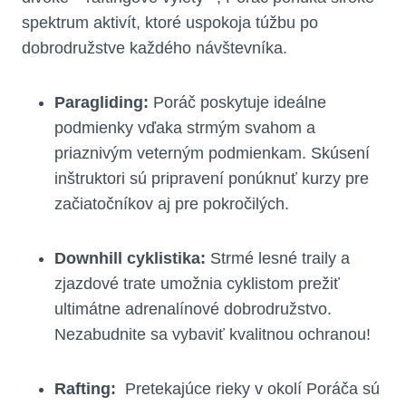
spektrum ⁣aktivít, ktoré uspokoja túžbu po
dobrodružstve ⁢každého návštevníka.
Paragliding:
Poráč poskytuje ideálne
podmienky vďaka strmým svahom a
priaznivým veterným podmienkam. Skúsení
inštruktori ‍sú pripravení ponúknuť kurzy pre
začiatočníkov aj‌ pre ‌pokročilých.
Downhill cyklistika:
Strmé lesné traily a
⁤zjazdové trate​ umožnia ⁢cyklistom prežiť
ultimátne adrenalínové dobrodružstvo.
Nezabudnite sa vybaviť kvalitnou ochranou!
Rafting:
⁤ Pretekajúce rieky v okolí Poráča sú