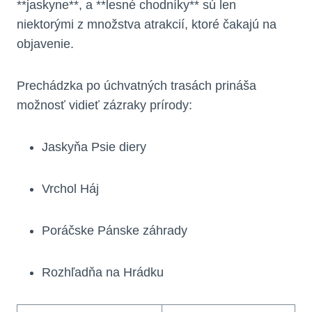
⁣**jaskyne**, ‍a **lesné chodníky** sú len
⁤niektorými z množstva atrakcií, ‌ktoré čakajú na
‍objavenie.
Prechádzka po úchvatných trasách ⁣prináša‌
možnosť vidieť ⁢zázraky prírody:
Jaskyňa Psie​ diery
Vrchol Háj
Poráčske Pánske⁢ záhrady
Rozhľadňa na Hrádku