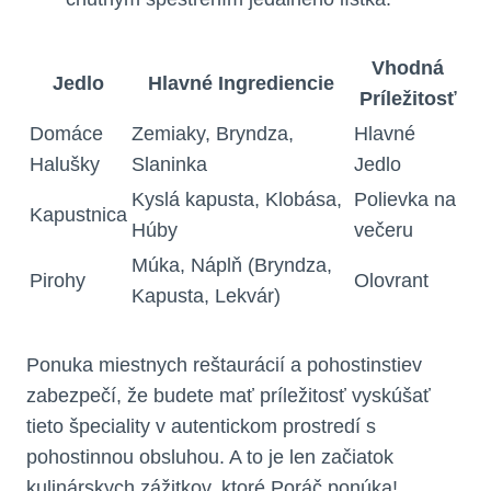
Vhodná
Jedlo
Hlavné ​Ingrediencie
Príležitosť
Domáce
Zemiaky, Bryndza,
Hlavné
⁢Halušky
Slaninka
Jedlo
Kyslá kapusta, Klobása,
Polievka ⁤na
Kapustnica
Húby
večeru
Múka, Náplň ​(Bryndza,
Pirohy
Olovrant
Kapusta, Lekvár)
Ponuka miestnych reštaurácií a pohostinstiev
zabezpečí, že budete mať príležitosť vyskúšať
‌tieto špeciality v autentickom ‍prostredí s
pohostinnou obsluhou. A‍ to je len začiatok
⁣kulinárskych zážitkov, ktoré Poráč⁣ ponúka!