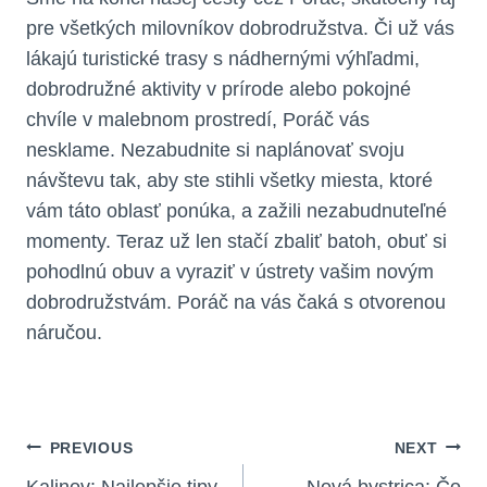
pre všetkých milovníkov dobrodružstva.⁤ Či už vás⁤
lákajú‌ turistické ‌trasy s nádhernými‍ výhľadmi,
dobrodružné aktivity‍ v prírode ⁣alebo pokojné
chvíle v malebnom‌ prostredí, Poráč ​vás
nesklame.‌ Nezabudnite si ​naplánovať svoju
návštevu tak, aby ste stihli všetky miesta, ktoré
vám táto oblasť ⁤ponúka, a zažili nezabudnuteľné
momenty. Teraz‌ už len stačí zbaliť batoh, obuť​ si
pohodlnú obuv a vyraziť v ⁣ústrety ⁢vašim novým
dobrodružstvám. ⁢Poráč na vás čaká s otvorenou
náručou.
Navigácia
PREVIOUS
NEXT
Kalinov: Najlepšie tipy
Nová bystrica: Čo