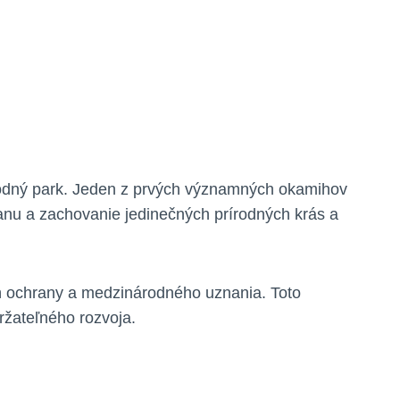
árodný park. Jeden z prvých‌ významných okamihov
chranu a‌ zachovanie jedinečných prírodných krás a⁤
veň ochrany a medzinárodného uznania. Toto
držateľného rozvoja.