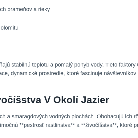
ých prameňov​ a rieky
dolomitu
ňajú stabilnú teplotu a pomalý pohyb​ vody. Tieto faktory
iace, ​dynamické prostredie, ktoré fascinuje návštevníkov
vočíšstva V Okolí Jazier
doch a⁤ smaragdových⁣ vodných plochách. ⁢Obohacujú ich ‌rô
močnú **pestrosť rastlinstva** a **živočíšstva**,⁢ ktoré‌