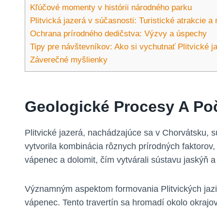
Kľúčové momenty v histórii ​národného ⁣parku
Plitvická ‍jazerá‍ v súčasnosti: Turistické atrakcie‍ a
Ochrana prírodného dedičstva: Výzvy a úspechy
Tipy ‌pre ⁤návštevníkov: Ako⁤ si vychutnať⁢ Plitvické 
Záverečné myšlienky
Geologické Procesy A⁣ Poč
Plitvické jazerá, nachádzajúce sa v Chorvátsku, s
vytvorila kombinácia rôznych prírodných⁤ faktorov
vápenec a dolomit, čím ⁣vytvárali sústavu jaskýň a
Významným aspektom formovania Plitvických jazier 
vápenec. Tento travertín sa hromadí okolo ​okrajov 