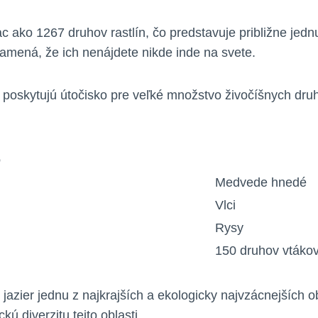
 ‌ako​ 1267 druhov rastlín, čo predstavuje približne ‌jednu
amená, že⁤ ich nenájdete nikde inde na⁤ svete.
rá ‍poskytujú útočisko pre veľké množstvo živočíšnych dru
o
Medvede ‍hnedé
Vlci
Rysy
150 druhov‍ vtáko
ch jazier jednu z‍ najkrajších a ekologicky najvzácnejších 
 ‍diverzitu tejto oblasti.