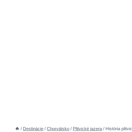
/
Destinácie
/
Chorvátsko
/
Plitvické jazera
/
História plitv