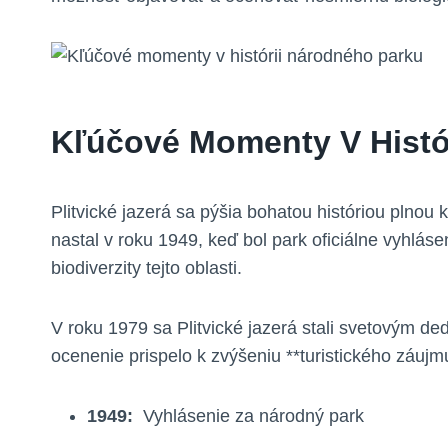
Kľúčové Momenty V Histór
Plitvické ⁣jazerá sa pýšia bohatou históriou pln
‍nastal ⁤v roku 1949,⁣ keď bol park‌ oficiálne vyhlá
biodiverzity tejto oblasti.
V roku ⁢1979 sa Plitvické jazerá stali svetovým⁣
‌ocenenie ​prispelo k zvýšeniu **turistického záuj
1949:
​ Vyhlásenie ⁣za národný park