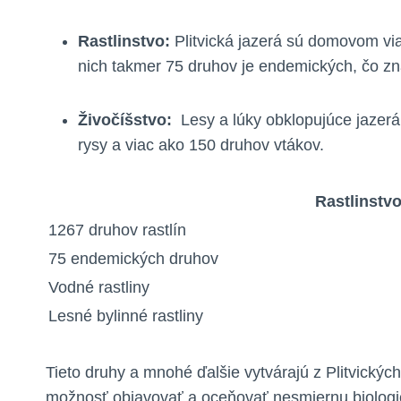
Rastlinstvo:
⁣Plitvická jazerá sú domovom viac
nich takmer 75 druhov je ​endemických,⁣ čo zn
Živočíšstvo:
⁤ Lesy a ​lúky obklopujúce ‌jaze
rysy a viac ako 150 druhov vtákov.
Rastlinstv
1267‍ druhov rastlín
75 ‍endemických druhov
Vodné rastliny
Lesné bylinné rastliny
Tieto druhy ​a⁣ mnohé​ ďalšie ⁣vytvárajú z Plitvický
možnosť objavovať a​ oceňovať nesmiernu biologickú