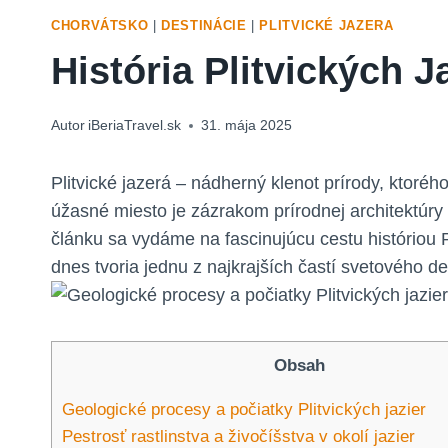
CHORVÁTSKO
|
DESTINÁCIE
|
PLITVICKÉ JAZERA
História Plitvických J
Autor
iBeriaTravel.sk
31. mája 2025
Plitvické jazerá – nádherný klenot⁤ prírody, ktorého
⁢úžasné miesto je zázrakom prírodnej architektúry a
článku sa⁤ vydáme na fascinujúcu cestu⁢ históriou P
dnes tvoria jednu⁣ z najkrajších častí svetového⁤
Obsah
Geologické procesy a⁣ počiatky Plitvických jazier
Pestrosť rastlinstva ​a živočíšstva v okolí jazier