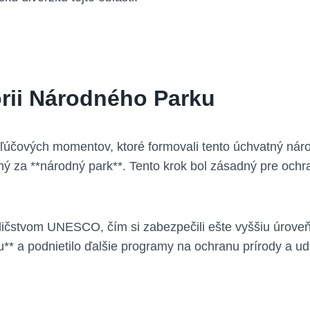
ii ​národného ⁣parku
ou kľúčových momentov, ktoré formovali tento úchvatný ⁣n
sený ⁤za ⁤**národný park**. ​Tento krok bol ⁢zásadný pre‍ o
 dedičstvom UNESCO, čím ​si zabezpečili ešte vyššiu úro
mu** a podnietilo⁣ ďalšie programy na ochranu prírody‍ a u