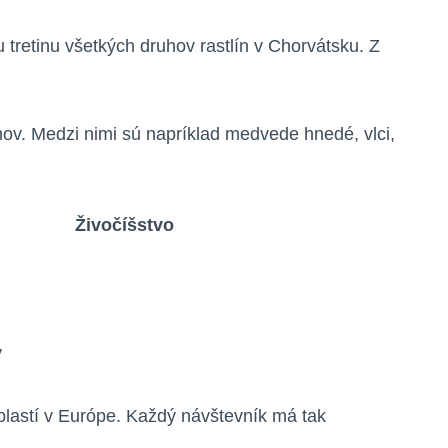
 ‍tretinu všetkých druhov⁣ rastlín ‍v Chorvátsku. Z
hov.‌ Medzi⁢ nimi sú napríklad medvede hnedé, vlci,
Živočíšstvo
v
⁤oblastí v Európe. Každý návštevník⁣ má tak⁤