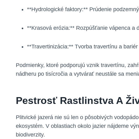
**Hydrologické ⁣faktory:** Prúdenie​ podzemn
**Krasová erózia:** Rozpúšťanie vápenca a 
**Travertinizácia:** Tvorba travertínu a bariér
Podmienky, ktoré podporujú ⁣vznik travertínu, ⁢zahŕ
nádheru ​po‍ tisícročia ⁤a vytvárať neustále sa men
Pestrosť Rastlinstva ​a Ži
Plitvické ⁤jazerá ‌nie sú‌ len o pôsobivých vodopá
ekosystém. V⁢ oblastiach okolo jazier nájdeme‌ výni
biodiverzity.