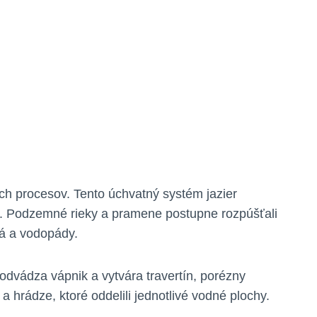
 procesov. ​Tento úchvatný systém⁤ jazier‍
. Podzemné ‍rieky ⁢a pramene postupne rozpúšťali⁢
erá a vodopády.
⁢odvádza⁤ vápnik a vytvára⁣ travertín, porézny
a hrádze, ktoré ‌oddelili jednotlivé vodné plochy.