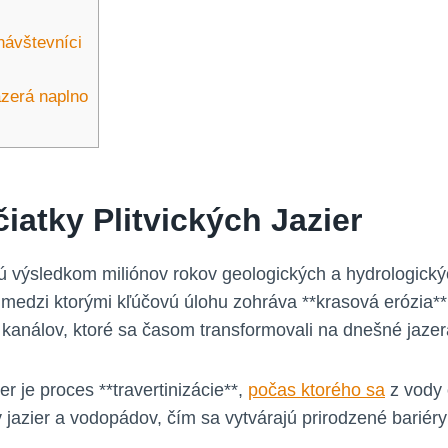
 návštevníci
jazerá naplno
iatky Plitvických Jazier
ú výsledkom miliónov rokov geologických a hydrologických
, medzi ktorými kľúčovú úlohu zohráva **krasová erózia**
​ kanálov, ktoré ​sa ‌časom transformovali ⁤na dnešné jaz
je proces​ **travertinizácie**,
počas ktorého sa
⁤z vody 
jazier a vodopádov, čím ⁤sa ⁣vytvárajú prirodzené bariéry 