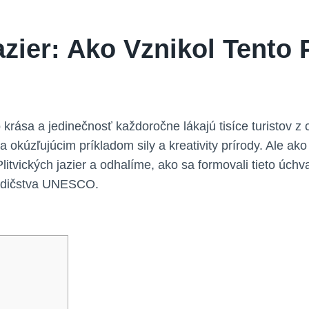
azier: Ako Vznikol Tento
⁢ krása a‍ jedinečnosť každoročne lákajú ⁣tisíce turistov 
 okúzľujúcim príkladom⁢ sily​ a kreativity prírody. Ale a
litvických jazier a odhalíme, ako sa‍ formovali tieto⁤ úchv
 dedičstva UNESCO.