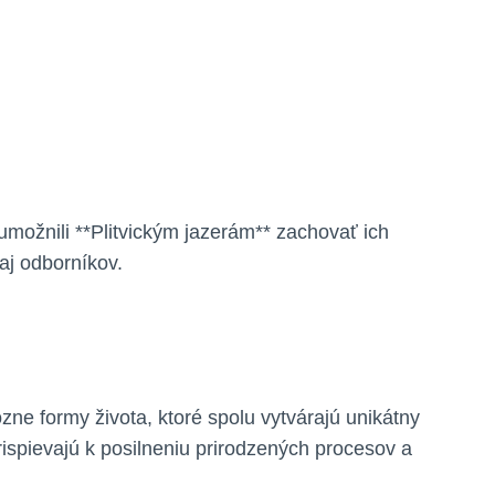
 umožnili **Plitvickým jazerám** ‍zachovať ich
 aj odborníkov.
zne formy života, ktoré spolu vytvárajú ⁣unikátny
 prispievajú k posilneniu prirodzených procesov a