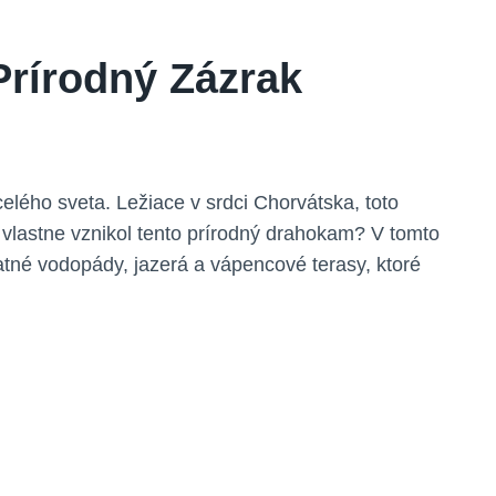
 Prírodný Zázrak
z celého sveta. Ležiace v srdci Chorvátska, toto
ko ⁤vlastne vznikol tento prírodný drahokam? V tomto
atné vodopády,⁤ jazerá a‍ vápencové‌ terasy, ktoré