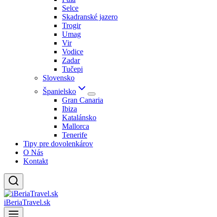
Selce
Skadranské jazero
Trogir
Umag
Vir
Vodice
Zadar
Tučepi
Slovensko
Španielsko
Gran Canaria
Ibiza
Katalánsko
Mallorca
Tenerife
Tipy pre dovolenkárov
O Nás
Kontakt
iBeriaTravel.sk