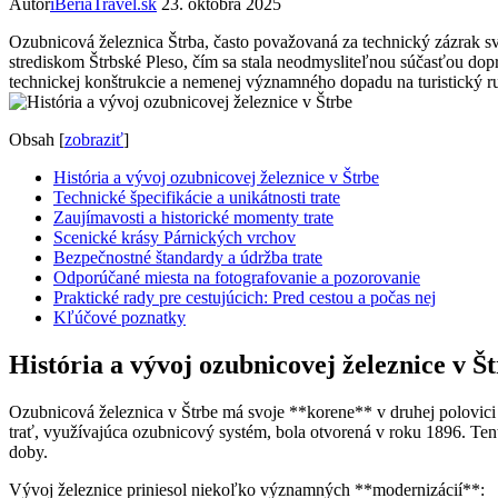
Autor
iBeriaTravel.sk
23. októbra 2025
Ozubnicová železnica Štrba, často považovaná za technický zázrak sv
strediskom Štrbské Pleso, čím sa stala neodmysliteľnou súčasťou dopr
technickej konštrukcie a nemenej významného dopadu na turistický r
Obsah
[
zobraziť
]
História a vývoj ozubnicovej železnice v Štrbe
Technické špecifikácie a unikátnosti trate
Zaujímavosti a historické momenty trate
Scenické krásy Párnických vrchov
Bezpečnostné štandardy a údržba trate
Odporúčané miesta na fotografovanie a pozorovanie
Praktické rady pre cestujúcich: Pred cestou a počas nej
Kľúčové poznatky
História a vývoj ozubnicovej železnice v Š
Ozubnicová železnica v Štrbe má svoje **korene** v druhej polovici 
trať, využívajúca ozubnicový systém, bola otvorená v roku 1896. Te
doby.
Vývoj železnice priniesol niekoľko významných **modernizácií**: