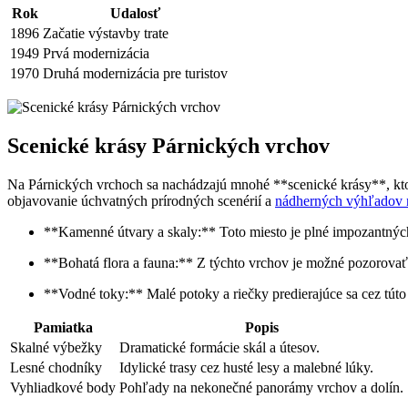
Rok
Udalosť
1896
Začatie výstavby trate
1949
Prvá modernizácia
1970
Druhá modernizácia pre turistov
Scenické krásy Párnických vrchov
Na Párnických vrchoch sa nachádzajú mnohé **scenické krásy**, ktor
objavovanie úchvatných prírodných scenérií a
nádherných výhľadov n
**Kamenné útvary a skaly:** Toto miesto je plné impozantnýc
**Bohatá flora a fauna:** Z týchto vrchov je možné pozorovať r
**Vodné toky:** Malé potoky a riečky predierajúce sa cez túto
Pamiatka
Popis
Skalné výbežky
Dramatické formácie skál a útesov.
Lesné chodníky
Idylické trasy cez husté lesy a malebné lúky.
Vyhliadkové body
Pohľady na nekonečné panorámy vrchov a dolín.