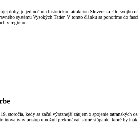
ojej doby, je jedinečnou historickou atrakciou Slovenska. Od svojho 
avného systému Vysokých Tatier. V tomto článku sa ponoríme do fascinu
uch v regiónu.
trbe
19. storočia, kedy sa začal výraznejší záujem o spojenie tatranských 
nto inovatívny prístup umožnil prekonávať strmé stúpanie, ktoré by i