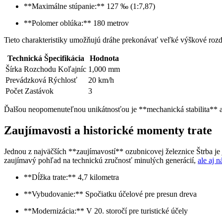
**Maximálne stúpanie:** 127 ‰ (1:7,87)
**Polomer oblúka:** 180 metrov
Tieto charakteristiky umožňujú dráhe prekonávať veľké výškové rozd
Technická Špecifikácia
Hodnota
Šírka Rozchodu Koľajníc
1,000 mm
Prevádzková Rýchlosť
20 km/h
Počet Zastávok
3
Ďalšou neopomenuteľnou unikátnosťou je **mechanická stabilita** a 
Zaujímavosti a historické momenty trate
Jednou z najväčších **zaujímavostí** ozubnicovej železnice Štrba je 
zaujímavý pohľad na technickú zručnosť minulých generácií,
ale aj 
**Dĺžka trate:** 4,7 kilometra
**Vybudovanie:** Spočiatku účelové pre presun dreva
**Modernizácia:** V 20. storočí pre turistické účely