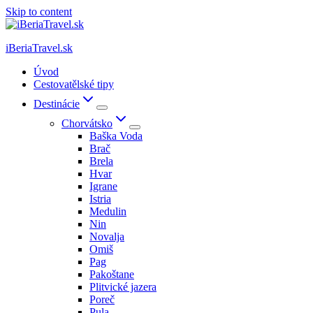
Skip to content
iBeriaTravel.sk
Úvod
Cestovatělské tipy
Destinácie
Chorvátsko
Baška Voda
Brač
Brela
Hvar
Igrane
Istria
Medulin
Nin
Novalja
Omiš
Pag
Pakoštane
Plitvické jazera
Poreč
Pula