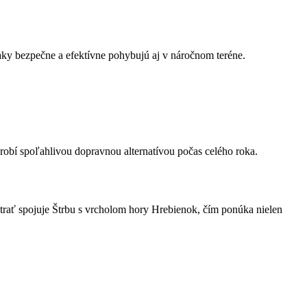
aky bezpečne a efektívne pohybujú aj v náročnom teréne.
obí spoľahlivou dopravnou alternatívou počas celého roka.
o trať spojuje Štrbu s vrcholom hory Hrebienok, čím ponúka nielen