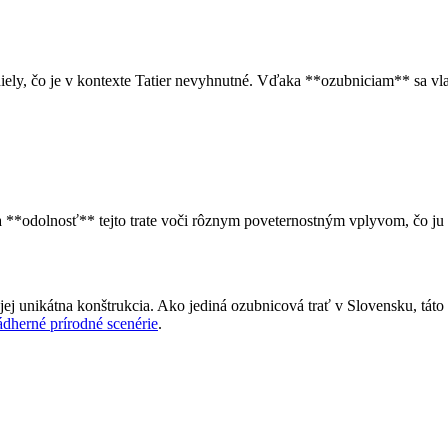
iely, čo je v kontexte Tatier nevyhnutné. Vďaka **ozubniciam** sa vl
**odolnosť** tejto trate voči rôznym poveternostným vplyvom, čo ju r
jej unikátna konštrukcia. Ako jediná ozubnicová trať v Slovensku, tát
nádherné prírodné scenérie
.