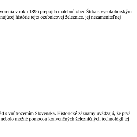
otvorenia v roku 1896 prepojila malebnú obec Štrba s vysokohorským
júcej histórie tejto ozubnicovej železnice, jej nezameniteľnej
osád s vnútrozemím Slovenska. Historické záznamy uvádzajú, že prvá
nak nebolo možné pomocou konvenčných železničných technológií tej