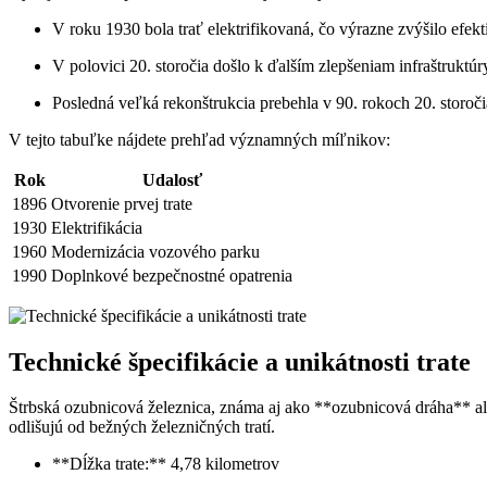
V roku 1930 bola trať elektrifikovaná, čo výrazne zvýšilo efekt
V polovici 20. storočia došlo k ďalším zlepšeniam infraštruktú
Posledná veľká rekonštrukcia prebehla v 90. rokoch 20. storoč
V tejto tabuľke nájdete prehľad významných míľnikov:
Rok
Udalosť
1896
Otvorenie prvej trate
1930
Elektrifikácia
1960
Modernizácia vozového parku
1990
Doplnkové bezpečnostné opatrenia
Technické špecifikácie a unikátnosti trate
Štrbská ozubnicová železnica, známa aj ako **ozubnicová dráha** a
odlišujú od bežných železničných tratí.
**Dĺžka trate:** 4,78 kilometrov