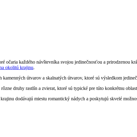
é očaria každého návštevníka svojou jedinečnosťou a prirodzenou krás
a okolitú krajinu
.
h kamenných útvarov a skalnatých útvarov, ktoré sú výsledkom jedine
ôzne druhy rastlín a zvierat, ktoré sú typické pre túto konkrétnu oblas
 krajinu dodávajú miestu romantický nádych a poskytujú skvelé možnosti