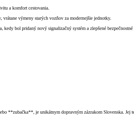
ivitu a komfort cestovania.
ry, vrátane výmeny starých vozňov za modernejšie jednotky.
ia, kedy bol pridaný nový signalizačný systém a zlepšené bezpečnostné 
lebo **zubačka**, je unikátnym dopravným zázrakom Slovenska. Jej tec