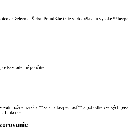
nicovej železnici Štrba. Pri údržbe trate sa dodržiavajú vysoké **bezp
 pre každodenné použitie:
vali možné riziká a **zaistila bezpečnosť** a pohodlie všetkých pasa
ť a funkčnosť.
zorovanie