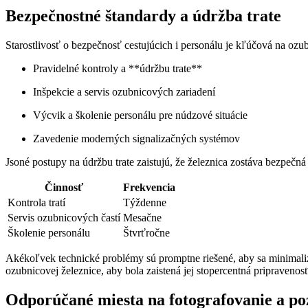
Bezpečnostné štandardy a údržba trate
Starostlivosť o bezpečnosť cestujúcich i personálu je kľúčová na ozub
Pravidelné kontroly a **údržbu trate**
Inšpekcie a servis ozubnicových zariadení
Výcvik a školenie personálu pre núdzové situácie
Zavedenie moderných signalizačných systémov
Jsoné postupy na údržbu trate zaistujú, že železnica zostáva bezpečná
Činnosť
Frekvencia
Kontrola tratí
Týždenne
Servis ozubnicových častí
Mesačne
Školenie personálu
Štvrťročne
Akékoľvek technické problémy sú promptne riešené, aby sa minimalizo
ozubnicovej železnice, aby bola zaistená jej stopercentná pripravenos
Odporúčané miesta na fotografovanie a po