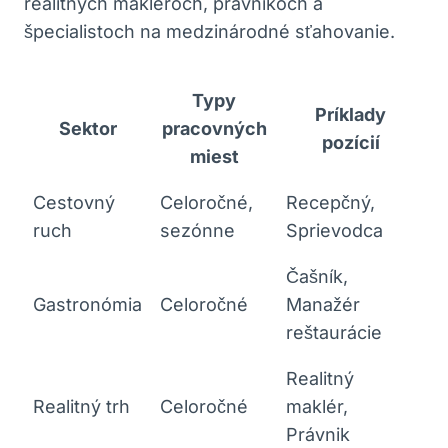
realitných makléroch, právnikoch a
špecialistoch na medzinárodné sťahovanie.
Typy
Príklady
Sektor
pracovných
pozícií
miest
Cestovný
Celoročné,
Recepčný,
ruch
sezónne
Sprievodca
Čašník,
Gastronómia
Celoročné
Manažér
reštaurácie
Realitný
Realitný trh
Celoročné
maklér,
Právnik