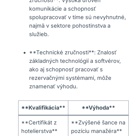
zručnosti**: Vysoká úroveň
komunikácie a schopnosť
spolupracovať v tíme sú nevyhnutné,
najmä v sektore pohostinstva a
služieb.
**Technické zručnosti**: Znalosť
základných technológií a softvérov,
ako aj schopnosť pracovať s
rezervačnými systémami, môže
znamenať výhodu.
**Kvalifikácia**
**Výhoda**
**Certifikát z
**Zvýšené šance na
hotelierstva**
pozíciu manažéra**