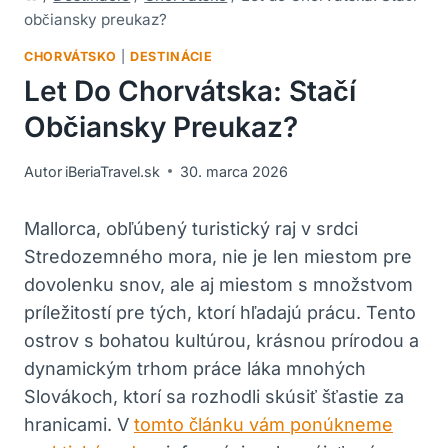
občiansky preukaz?
CHORVÁTSKO
|
DESTINÁCIE
Let Do Chorvátska: Stačí
Občiansky Preukaz?
Autor
iBeriaTravel.sk
30. marca 2026
Mallorca, obľúbený turistický raj v srdci
Stredozemného mora, nie je len miestom pre
dovolenku snov, ale aj miestom s množstvom
príležitostí pre tých, ktorí hľadajú prácu. Tento
ostrov s bohatou kultúrou, krásnou prírodou a
dynamickým trhom práce láka mnohých
Slovákoch, ktorí sa rozhodli skúsiť šťastie za
hranicami. V
tomto článku vám ponúkneme