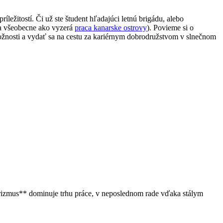
ležitostí. Či už ste študent hľadajúci letnú brigádu, alebo
 (a všeobecne ako vyzerá
praca kanarske ostrovy
). Povieme si o
é možnosti a vydať sa na cestu za kariérnym dobrodružstvom v slnečnom
urizmus** dominuje trhu práce, v neposlednom rade vďaka stálym