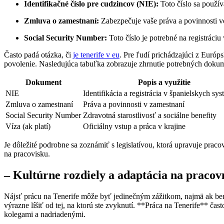
Identifikačné číslo pre cudzincov (NIE):
Toto číslo sa použív
Zmluva o zamestnaní:
Zabezpečuje vaše práva a povinnosti 
Social Security Number:
Toto číslo je potrebné na registráciu
Často padá otázka, či
je tenerife v eu
. Pre ľudí prichádzajúci z Euró
povolenie. Nasledujúca tabuľka zobrazuje zhrnutie potrebných doku
Dokument
Popis a využitie
NIE
Identifikácia a registrácia v španielskych sy
Zmluva o zamestnaní
Práva a povinnosti v zamestnaní
Social Security Number
Zdravotná starostlivosť a sociálne benefity
Víza (ak platí)
Oficiálny vstup a práca v krajine
Je dôležité podrobne sa zoznámiť s legislatívou, ktorá upravuje pra
na pracovisku.
– Kultúrne rozdiely a adaptácia na praco
Nájsť prácu na Tenerife môže byť jedinečným zážitkom, najmä ak beri
výrazne líšiť od tej, na ktorú ste zvyknutí. **Práca na Tenerife** ča
kolegami a nadriadenými.