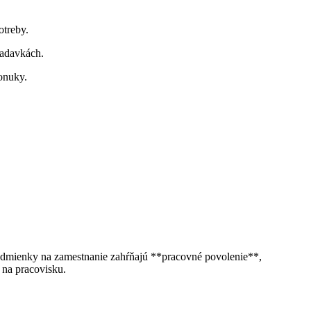
otreby.
iadavkách.
ponuky.
podmienky na zamestnanie zahŕňajú **pracovné povolenie**,
 na pracovisku.