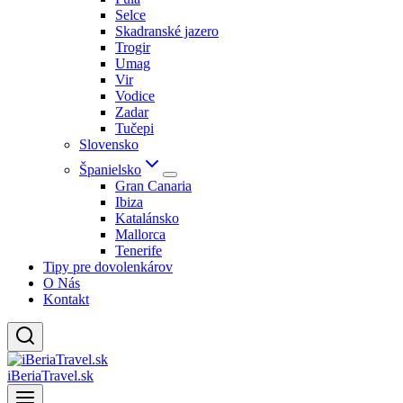
Selce
Skadranské jazero
Trogir
Umag
Vir
Vodice
Zadar
Tučepi
Slovensko
Španielsko
Gran Canaria
Ibiza
Katalánsko
Mallorca
Tenerife
Tipy pre dovolenkárov
O Nás
Kontakt
iBeriaTravel.sk