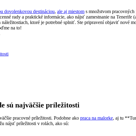
ou dovolenkovou destináciou
,
ale aj miestom
s množstvom pracovných prí
 cenné rady a praktické informácie, ako nájsť zamestnanie na Tenerife
ch náležitostiach, ktoré je potrebné splniť. Ste pripravení objaviť nov
oďme na to!
tosti
 sú najväčšie príležitosti
väčšie pracovné príležitosti. Podobne ako
praca na malorke
, aj tu **T
ájsť príležitosti v rolách, ako sú: