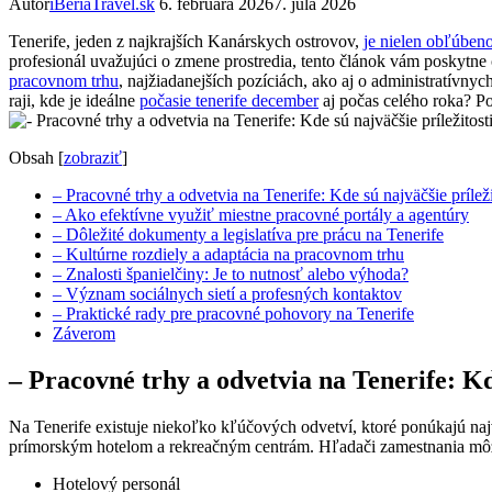
Autor
iBeriaTravel.sk
6. februára 2026
7. júla 2026
Tenerife, jeden z najkrajších Kanárskych ostrovov,
je nielen obľúben
profesionál uvažujúci o zmene prostredia, tento článok vám poskytne
pracovnom trhu
, najžiadanejších pozíciách, ako aj o administratívny
raji, kde je ideálne
počasie tenerife december
aj počas celého roka? P
Obsah
[
zobraziť
]
– Pracovné trhy a odvetvia na Tenerife: Kde sú najväčšie príleži
– Ako efektívne využiť miestne pracovné portály a agentúry
– Dôležité dokumenty a legislatíva pre prácu na Tenerife
– Kultúrne rozdiely a adaptácia na pracovnom trhu
– Znalosti španielčiny: Je to nutnosť alebo výhoda?
– Význam sociálnych sietí a profesných kontaktov
– Praktické rady pre pracovné pohovory na Tenerife
Záverom
– Pracovné trhy a odvetvia na Tenerife: Kde
Na Tenerife existuje niekoľko kľúčových odvetví, ktoré ponúkajú naj
prímorským hotelom a rekreačným centrám. Hľadači zamestnania môžu n
Hotelový personál