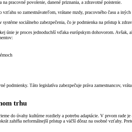
a na pracovné povolenie, danené priznania, a zdravotné poistenie.
vo vzťahu so zamestnávateľom, vrátane mzdy, pracovného času a inýc
 v systéme sociálneho zabezpečenia, čo je podmienka na prístup k zdravo
pskej únie je proces jednoduchší vďaka európskym dohovorom. Avšak, 
mentov:
stémoch
covné podmienky. Táto legislatíva zabezpečuje práva zamestnancov, vr
vnom trhu
eme do úvahy kultúrne rozdiely a potrebu adaptácie. V prvom rade je 
stokrát zahŕňa neformálnejší prístup a väčší dôraz na osobné vzťahy. Pr