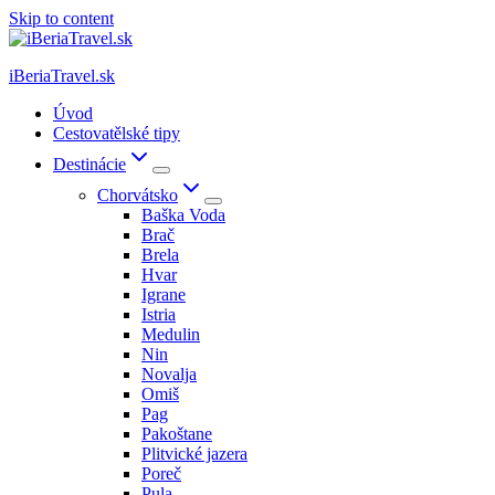
Skip to content
iBeriaTravel.sk
Úvod
Cestovatělské tipy
Destinácie
Chorvátsko
Baška Voda
Brač
Brela
Hvar
Igrane
Istria
Medulin
Nin
Novalja
Omiš
Pag
Pakoštane
Plitvické jazera
Poreč
Pula