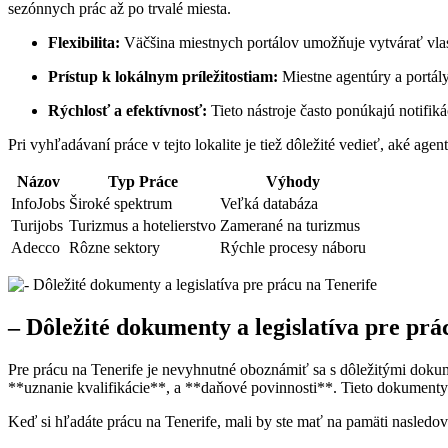
sezónnych prác až po trvalé miesta.
Flexibilita:
Väčšina miestnych portálov umožňuje vytvárať vlast
Prístup k lokálnym príležitostiam:
Miestne agentúry a portál
Rýchlosť a efektívnosť:
Tieto nástroje často ponúkajú notifik
Pri vyhľadávaní práce v tejto lokalite je tiež dôležité vedieť, aké agen
Názov
Typ Práce
Výhody
InfoJobs
Široké spektrum
Veľká databáza
Turijobs
Turizmus a hotelierstvo
Zamerané na turizmus
Adecco
Rôzne sektory
Rýchle procesy náboru
– Dôležité dokumenty a legislatíva pre prá
Pre prácu na Tenerife je nevyhnutné oboznámiť sa s dôležitými dok
**uznanie kvalifikácie**, a **daňové povinnosti**. Tieto dokumenty s
Keď si hľadáte prácu na Tenerife, mali by ste mať na pamäti nasled