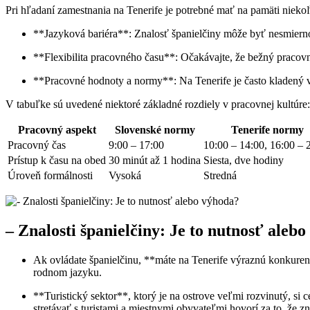
Pri hľadaní zamestnania na Tenerife je potrebné mať na pamäti niek
**Jazyková bariéra**: Znalosť španielčiny môže byť nesmierno
**Flexibilita pracovného času**: Očakávajte, že bežný pracovný
**Pracovné hodnoty a normy**: Na Tenerife je často kladený 
V tabuľke sú uvedené niektoré základné rozdiely v pracovnej kultúre:
Pracovný aspekt
Slovenské normy
Tenerife normy
Pracovný čas
9:00 – 17:00
10:00 – 14:00, 16:00 – 
Prístup k času na obed
30 minút až 1 hodina
Siesta, dve hodiny
Úroveň formálnosti
Vysoká
Stredná
– Znalosti španielčiny: Je to nutnosť aleb
Ak ovládate španielčinu, **máte na Tenerife výraznú konkure
rodnom jazyku.
**Turistický sektor**, ktorý je na ostrove veľmi rozvinutý, si 
stretávať s turistami a miestnymi obyvateľmi hovorí za to, že