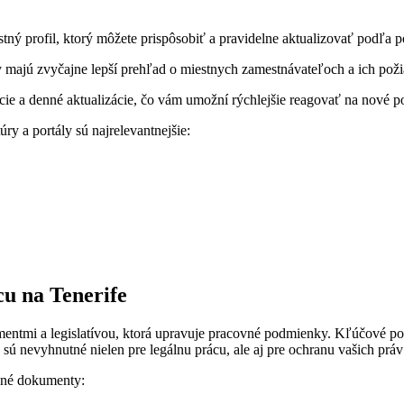
ný profil, ktorý môžete prispôsobiť a pravidelne aktualizovať podľa p
y majú zvyčajne lepší prehľad o miestnych zamestnávateľoch a ich pož
ácie a denné aktualizácie, čo vám umožní rýchlejšie reagovať na nové 
túry a portály sú najrelevantnejšie:
cu na Tenerife
umentmi a legislatívou, ktorá upravuje pracovné podmienky. Kľúčové 
ú nevyhnutné nielen pre legálnu prácu, ale aj pre ochranu vašich práv
ovné dokumenty: