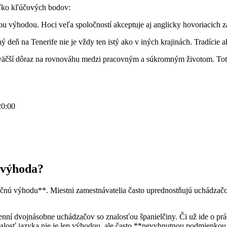
oľko kľúčových bodov:
u výhodou. Hoci veľa spoločností akceptuje aj anglicky hovoriacich z
 deň na Tenerife nie je vždy ten istý ako v iných krajinách. Tradície 
väčší dôraz na rovnováhu medzi pracovným a súkromným životom. Toto
20:00
o výhoda?
nčnú výhodu**. Miestni zamestnávatelia často uprednostňujú uchádzač
cenní dvojnásobne uchádzačov so znalosťou španielčiny. Či už ide o prá
 znalosť jazyka nie je len výhodou, ale často **nevyhnutnou podmienkou