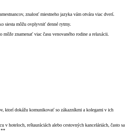
amestnancov, znalosť miestneho jazyka vám otvára viac dverí.
ako siesta môžu ovplyvniť denné rytmy.
 môže znamenať viac času venovaného rodine a relaxácii.
ov, ktorí dokážu komunikovať so zákazníkmi a kolegami v ich
cu v hoteloch, reštauráciách alebo cestovných kanceláriách, často sa
.**