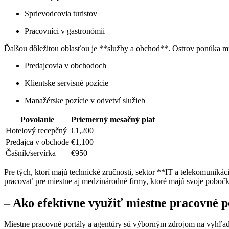
Sprievodcovia turistov
Pracovníci v gastronómii
Ďalšou dôležitou oblasťou je **služby a obchod**. Ostrov ponúka mn
Predajcovia v obchodoch
Klientske servisné pozície
Manažérske pozície v odvetví služieb
Povolanie
Priemerný mesačný plat
Hotelový recepčný
€1,200
Predajca v obchode
€1,100
Čašník/servírka
€950
Pre tých, ktorí majú technické zručnosti, sektor **IT a telekomunikác
pracovať pre miestne aj medzinárodné firmy, ktoré majú svoje pobočk
– Ako efektívne využiť miestne pracovné p
Miestne pracovné portály a agentúry sú výborným zdrojom na vyhľadani