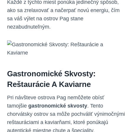
Každé z týchto miest ponúka jedinečný spôsob,
ako sa zrelaxovať a načerpať novú energiu, čím
sa váš výlet na ostrov Pag stane
nezabudnuteľným.
Gastronomické Skvosty:
Reštaurácie A Kaviarne
Pri návšteve ostrova Pag nemôžete obísť
tamojšie
gastronomické skvosty
. Tento
chorvátsky ostrov sa môže pochváliť výnimočnými
reštauráciami a kaviarňami, ktoré ponúkajú
autentické miestne chute a špeciality.