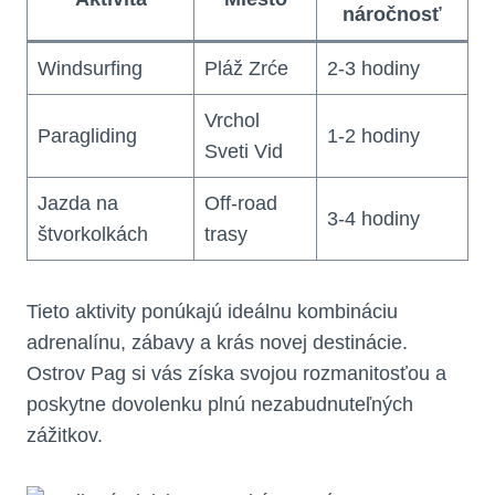
náročnosť
Windsurfing
Pláž Zrće
2-3 hodiny
Vrchol
Paragliding
1-2 hodiny
Sveti Vid
Jazda na
Off-road
3-4 hodiny
štvorkolkách
trasy
Tieto aktivity ponúkajú ideálnu kombináciu
adrenalínu, zábavy a krás novej destinácie.
Ostrov Pag si vás získa svojou rozmanitosťou a
poskytne dovolenku plnú nezabudnuteľných
zážitkov.