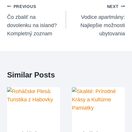
Navigácia
PREVIOUS
NEXT
V
Čo zbaliť na
Vodice apartmány:
dovolenku na island?
Najlepšie možnosti
Článku
Kompletný zoznam
ubytovania
Similar Posts