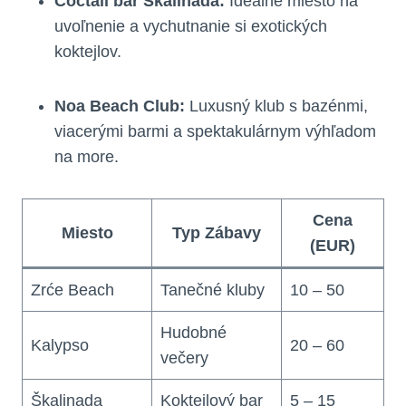
Coctail bar Škalinada:
Ideálne miesto na
uvoľnenie a vychutnanie si exotických
koktejlov.
Noa Beach Club:
Luxusný klub s bazénmi,
viacerými barmi a spektakulárnym výhľadom
na more.
Cena
Miesto
Typ Zábavy
(EUR)
Zrće Beach
Tanečné kluby
10 – 50
Hudobné
Kalypso
20 – 60
večery
Škalinada
Koktejlový bar
5 – 15