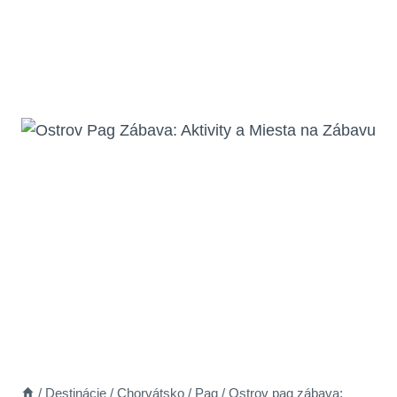
/
Destinácie
/
Chorvátsko
/
Pag
/
Ostrov pag zábava: