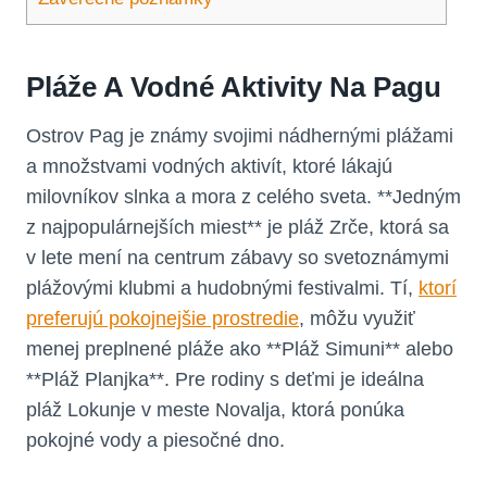
Pláže A Vodné Aktivity Na Pagu
Ostrov Pag je známy svojimi nádhernými plážami
a množstvami vodných aktivít, ktoré lákajú
milovníkov slnka a mora z celého sveta. **Jedným
z najpopulárnejších miest** je pláž Zrče, ktorá sa
v lete mení na centrum zábavy so svetoznámymi
plážovými klubmi a hudobnými festivalmi. Tí,
ktorí
preferujú pokojnejšie prostredie
, môžu využiť
menej preplnené pláže ako **Pláž Simuni** alebo
**Pláž Planjka**. Pre rodiny s deťmi je ideálna
pláž Lokunje v meste Novalja, ktorá ponúka
pokojné vody a piesočné dno.