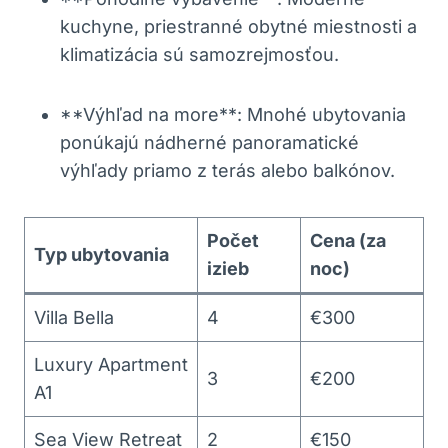
kuchyne, priestranné obytné miestnosti a
klimatizácia sú samozrejmosťou.
**Výhľad na more**: Mnohé ubytovania
ponúkajú nádherné panoramatické
výhľady priamo z terás alebo balkónov.
Počet
Cena (za
Typ ubytovania
izieb
noc)
Villa Bella
4
€300
Luxury Apartment
3
€200
A1
Sea View Retreat
2
€150