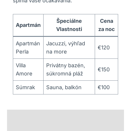
splnia vaše očakávania.
Špeciálne
Cena
Apartmán
Vlastnosti
za noc
Apartmán
Jacuzzi, výhľad
€120
Perla
na more
Villa
Privátny bazén,
€150
Amore
súkromná pláž
Súmrak
Sauna, balkón
€100