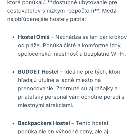
ktoré ponúkajú **dostupné ubytovanie pre
cestovateľov s nízkym rozpočtom**. Medzi
najobľúbenejšie hostely patria:
Hostel Omiš
– Nachádza sa len pár krokov
od pláže. Ponúka čisté a komfortné izby,
spoločenskú miestnosť a bezplatné Wi-Fi.
BUDGET Hostel
– Ideálne pre tých, ktorí
hľadajú útulné a lacné miesto na
prenocovanie. Zahrnuté sú aj raňajky a
priateľský personál vám ochotne poradí s
miestnymi atrakciami.
Backpackers Hostel
– Tento hostel
ponúka nielen výhodné ceny, ale aj