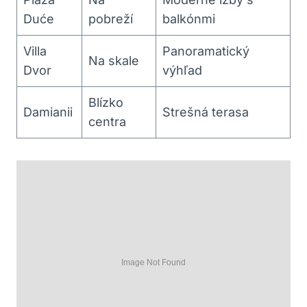
Duće
pobreží
balkónmi
Villa
Panoramatický
Na skale
Dvor
výhľad
Blízko
Damianii
Strešná terasa
centra