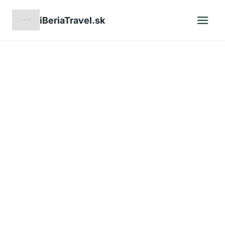
Skip
iBeriaTravel.sk
to
content