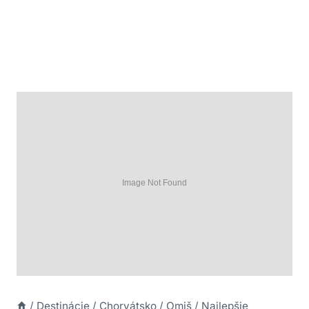
/
Destinácie
/
Chorvátsko
/
Omiš
/
Najlepšie