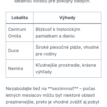
ideálnou voľbou pre pokojný oddych.
Lokalita
Výhody
Centrum
Blízkosť k historickým
Omiša
pamiatkam a dianiu
Široké piesočné pláže, vhodné
Duce
pre rodiny
Kľudnejšie prostredie, krásne
Nemira
výhľady
Nezabúdajte tiež na **sezónnosť** – počas
letných mesiacov môžu byť niektoré oblasti
preplnenejšie, preto je vhodné zvážiť aj pobyt