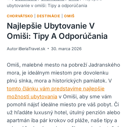
ubytovanie v omiši: Tipy a odporúčania
CHORVÁTSKO
|
DESTINÁCIE
|
OMIŠ
Najlepšie Ubytovanie V
Omiši: Tipy A Odporúčania
Autor
iBeriaTravel.sk
30. marca 2026
Omiš, malebné mesto na pobreží Jadranského
mora, je ideálnym miestom pre dovolenku
plnú slnka, mora a historických pamiatok. V
tomto článku vám predstavíme najlepšie
možnosti ubytovania
v Omiši, aby sme vám
pomohli nájsť ideálne miesto pre váš pobyt. Či
už hľadáte luxusný hotel, útulný penzión alebo
apartmán iba pár krokov od pláže, naše tipy a