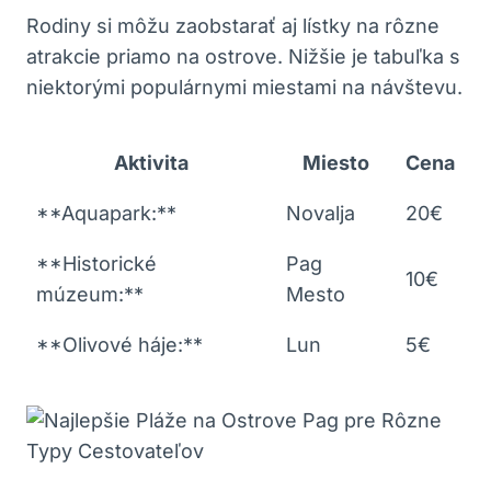
Rodiny si môžu zaobstarať aj lístky na rôzne
atrakcie priamo na ostrove. Nižšie je tabuľka s
niektorými populárnymi miestami na návštevu.
Aktivita
Miesto
Cena
**Aquapark:**
Novalja
20€
**Historické
Pag
10€
múzeum:**
Mesto
**Olivové háje:**
Lun
5€