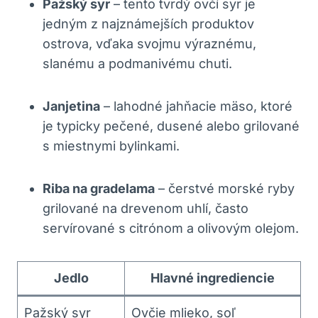
Pažský syr
– tento tvrdý ovčí syr je
jedným z najznámejších produktov
ostrova, vďaka svojmu výraznému,
slanému a podmanivému chuti.
Janjetina
– lahodné jahňacie mäso, ktoré
je typicky pečené, dusené alebo grilované
s miestnymi bylinkami.
Riba na gradelama
– čerstvé morské ryby
grilované na drevenom uhlí, často
servírované s citrónom a olivovým olejom.
Jedlo
Hlavné ingrediencie
Pažský syr
Ovčie mlieko, soľ