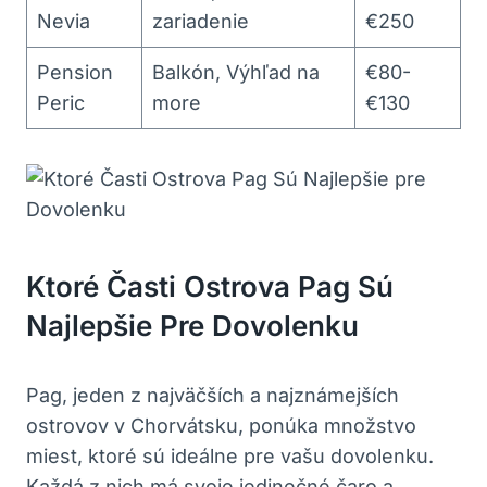
Nevia
zariadenie
€250
Pension
Balkón, Výhľad na
€80-
Peric
more
€130
Ktoré Časti Ostrova Pag Sú
Najlepšie Pre Dovolenku
Pag, jeden z najväčších a najznámejších
ostrovov v Chorvátsku, ponúka množstvo
miest, ktoré sú ideálne pre vašu dovolenku.
Každá z nich má svoje jedinečné čaro a