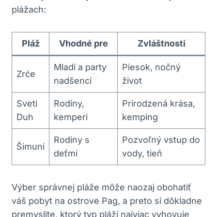
plážach:
Pláž
Vhodné pre
Zvláštnosti
Mladí a party
Piesok, nočný
Zrće
nadšenci
život
Sveti
Rodiny,
Prirodzená krása,
Duh
kemperi
kemping
Rodiny s
Pozvoľný vstup do
Šimuni
deťmi
vody, tieň
Výber správnej pláže môže naozaj obohatiť
váš pobyt na ostrove Pag, a preto si dôkladne
premyslite, ktorý typ pláží najviac vyhovuje