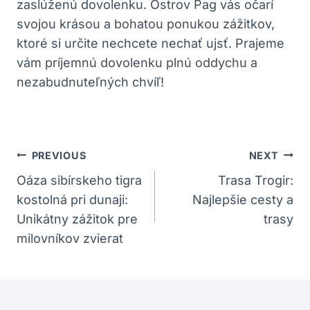
zaslúženú dovolenku. Ostrov Pag vás očarí
svojou krásou a bohatou ponukou zážitkov,
ktoré si určite nechcete nechať ujsť. Prajeme
vám príjemnú dovolenku plnú oddychu a
nezabudnuteľných chvíľ!
Navigácia
PREVIOUS
NEXT
V
Oáza sibírskeho tigra
Trasa Trogir:
kostolná pri dunaji:
Najlepšie cesty a
Článku
Unikátny zážitok pre
trasy
milovníkov zvierat