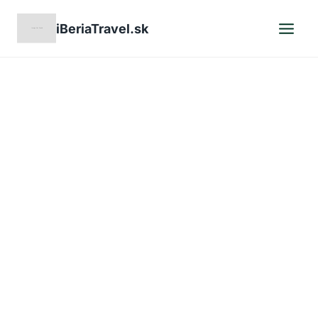
Skip
iBeriaTravel.sk
to
content