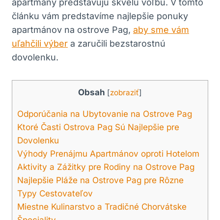
apartmány predstavujú skvelú voľbu. V tomto
článku vám predstavíme najlepšie ponuky
apartmánov na ostrove Pag,
aby sme vám
uľahčili výber
a zaručili bezstarostnú
dovolenku.
Obsah
[
zobraziť
]
Odporúčania na Ubytovanie na Ostrove Pag
Ktoré Časti Ostrova Pag Sú Najlepšie pre
Dovolenku
Výhody Prenájmu Apartmánov oproti Hotelom
Aktivity a Zážitky pre Rodiny na Ostrove Pag
Najlepšie Pláže na Ostrove Pag pre Rôzne
Typy Cestovateľov
Miestne Kulinarstvo a Tradičné Chorvátske
Špeciality