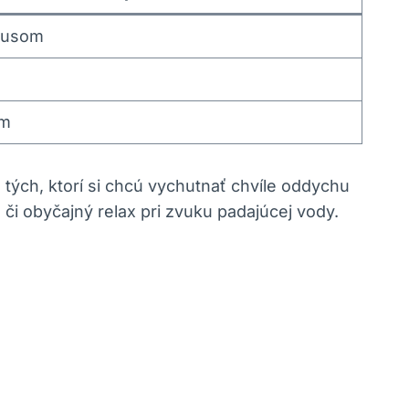
busom
om
tých, ktorí si chcú vychutnať chvíle oddychu
 či obyčajný relax pri zvuku padajúcej vody.