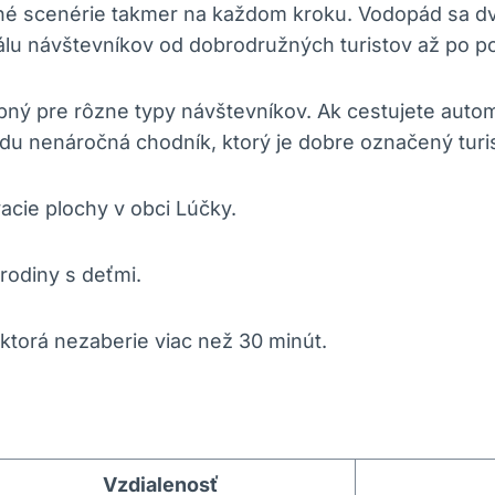
é scenérie takmer na každom kroku. Vodopád sa dví
škálu návštevníkov od dobrodružných turistov až po 
pný pre rôzne typy návštevníkov. Ak cestujete auto
ádu nenáročná chodník, ktorý je dobre označený turi
cie plochy v obci Lúčky.
rodiny s deťmi.
ktorá nezaberie viac než 30 minút.
Vzdialenosť