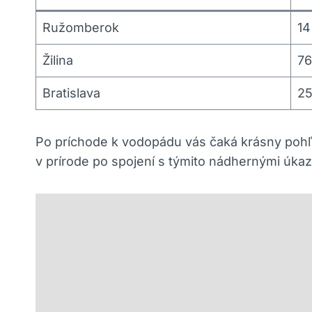
Ružomberok
14
Žilina
76
Bratislava
2
Po príchode k vodopádu vás čaká krásny pohľa
v prírode po spojení s týmito nádhernými úkazm