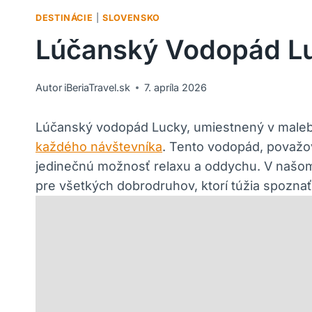
DESTINÁCIE
|
SLOVENSKO
Lúčanský Vodopád Lu
Autor
iBeriaTravel.sk
7. apríla 2026
Lúčanský vodopád Lucky, umiestnený v maleb
každého návštevníka
. Tento vodopád, považo
jedinečnú možnosť relaxu a oddychu. V našom č
pre všetkých dobrodruhov, ktorí túžia spoznať 