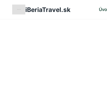
Skip
iBeriaTravel.sk
Úv
to
content