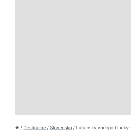
/
Destinácie
/
Slovensko
/
Lúčanský vodopád lucky: 