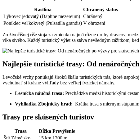
Rastlina
Chránený status
Lýkovec jedovatý ⁤(Daphne mezereum)
Chránený
Poniklec veľkokvetý (Pulsatilla​ grandis)
V ohrození
Zo živočíšnej ríše stoja za zmienku najmä rôzne druhy‍ dravcov, medzi
vlka sivého. Každý turistický výlet sa stáva ​nevšedným zážitkom, keď 
Najlepšie ‌turistické trasy: Od nenáročnýc
Levočské vrchy ponúkajú širokú škálu turistických ‍trás, ktoré uspokoj
vychutnať si krásne výhľady bez veľkej fyzickej námahy.
Lesnícka náučná trasa:
Prechádzka medzi historickými cestami
Vyhliadka Zbojnícky hrad:
​ Krátka‌ trasa s miernym stúpaním,
Trasy pre skúsených turistov
Trasa
Dĺžka
Prevýšenie
Štít Zámčisko
15 km
1200 ⁢m