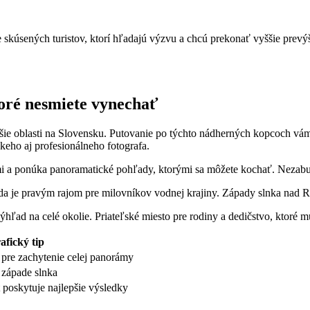
skúsených turistov, ⁢ktorí hľadajú výzvu a chcú prekonať vyššie prevýš
toré nesmiete vynechať
kejšie oblasti na Slovensku.​ Putovanie po týchto nádherných kopcoch
eho aj ​profesionálneho fotografa.
 a⁣ ponúka panoramatické⁣ pohľady,⁢ ktorými sa môžete kochať. ⁤Nezabudn
ada je⁢ pravým rajom pre milovníkov vodnej krajiny. Západy slnka nad
ľad na celé okolie. ​Priateľské​ miesto pre rodiny a dedičstvo, ktoré mus
afický tip
pre​ zachytenie⁤ celej‌ panorámy
i západe slnka
t poskytuje najlepšie výsledky