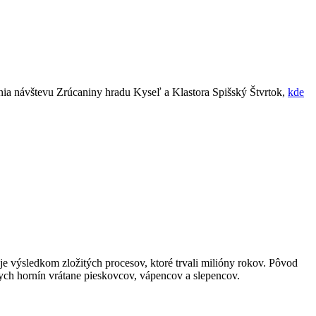
cenia návštevu Zrúcaniny hradu Kyseľ a Klastora Spišský ‍Štvrtok,
kde
e výsledkom zložitých procesov, ktoré trvali milióny rokov. Pôvod
ych hornín ​vrátane pieskovcov, vápencov a ​slepencov.