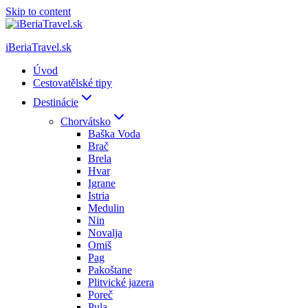
Skip to content
iBeriaTravel.sk
Úvod
Cestovatělské tipy
Destinácie
Chorvátsko
Baška Voda
Brač
Brela
Hvar
Igrane
Istria
Medulin
Nin
Novalja
Omiš
Pag
Pakoštane
Plitvické jazera
Poreč
Pula