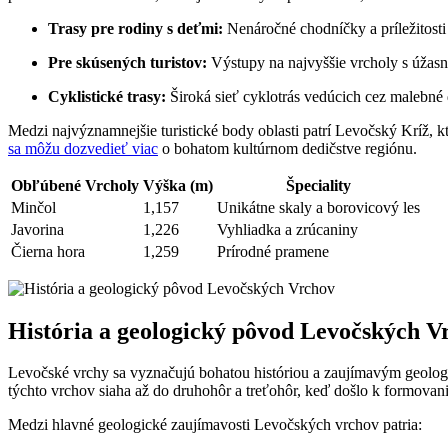
Trasy pre rodiny s deťmi:
Nenáročné chodníčky a príležitosti
Pre skúsených‍ turistov:
⁣Výstupy na najvyššie vrcholy s úža
Cyklistické trasy:
Široká⁣ sieť cyklotrás vedúcich cez malebné 
Medzi najvýznamnejšie turistické‌ body oblasti patrí Levočský⁣ Kríž, 
sa⁣ môžu dozvedieť viac
o bohatom kultúrnom dedičstve regiónu.
Obľúbené⁣ Vrcholy
Výška (m)
Špeciality
Minčol
1,157
Unikátne skaly a borovicový‌ les
Javorina
1,226
Vyhliadka‌ a zrúcaniny
Čierna‍ hora
1,259
Prírodné pramene
História a geologický pôvod Levočských ⁤V
Levočské vrchy sa⁢ vyznačujú bohatou ‌históriou a zaujímavým ⁢geol
týchto ⁤vrchov siaha až do druhohôr a ⁤treťohôr, keď došlo k formovan
Medzi hlavné geologické zaujímavosti Levočských vrchov‌ patria: