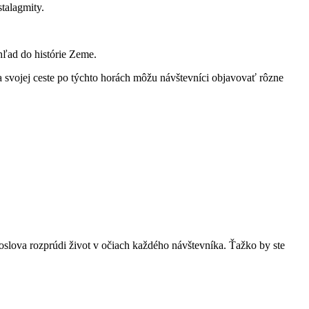
stalagmity.
hľad do histórie Zeme.
⁢svojej ceste ‍po týchto horách môžu návštevníci ‍objavovať ⁢rôzne
 doslova rozprúdi život v očiach každého návštevníka. Ťažko by ste