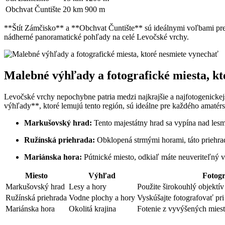
Obchvat Čuntište
20 km
900 m
**Štít Zámčisko**‍ a **Obchvat ​Čuntište** sú ideálnymi voľbami pre⁣ 
nádherné panoramatické pohľady na celé Levočské vrchy.
Malebné výhľady a fotografické‍ miesta, k
Levočské ⁤vrchy ⁣nepochybne patria ⁢medzi najkrajšie a najfotogenic
výhľady**, ktoré lemujú tento región, sú ideálne pre každého amatérsk
Markušovský hrad:
Tento majestátny hrad sa ⁢vypína nad lesmi
Ružínská priehrada:
Obklopená⁢ strmými horami, ⁢táto priehr
Mariánska hora:
Pútnické miesto, odkiaľ máte​ neuveriteľný výh
Miesto
Výhľad
Fotogr
Markušovský hrad
Lesy a hory
Použite širokouhlý objektív 
Ružínská priehrada
Vodne plochy a hory
Vyskúšajte ‌fotografovať pr
Mariánska hora
Okolitá krajina
Fotenie ⁤z vyvýšených ‍mies