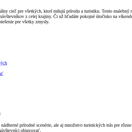
ny cieľ pre všetkých, ‌ktorí milujú prírodu a⁣ turistiku. Tento malebný re
aj návštevníkov z⁤ celej⁢ krajiny. ‍Či‍ už hľadáte pokojné​ útočisko na ví
ešenie ​pre všetky⁣ zmysly.
ných
ať
a
dherné prírodné ‍scenérie, ale aj množstvo⁣ turistických trás pre rôzne
návštevníci ‍objavovať.