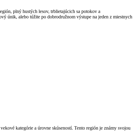
gión, plný hustých⁢ lesov,⁤ trblietajúcich sa potokov a
kendový ⁤únik, alebo ⁣túžite po dobrodružnom výstupe na jeden z miestnych
 vekové kategórie a úrovne skúseností. Tento región je známy ⁣svojou