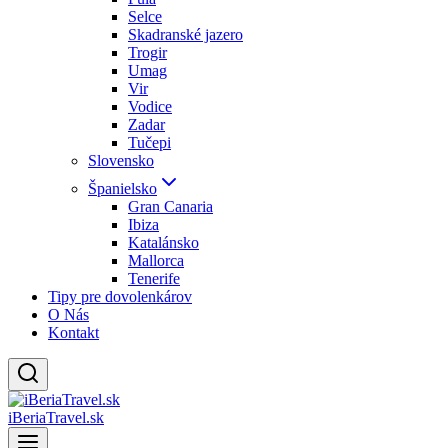
Selce
Skadranské jazero
Trogir
Umag
Vir
Vodice
Zadar
Tučepi
Slovensko
Španielsko
Gran Canaria
Ibiza
Katalánsko
Mallorca
Tenerife
Tipy pre dovolenkárov
O Nás
Kontakt
iBeriaTravel.sk