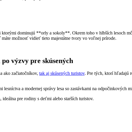
 ⁤ktorými dominujú **orly a‍ sokoly**. Okrem toho v hlbších lesoch môž
máte možnosť ⁢vidieť tieto majestátne tvory vo​ voľnej prírode.
h po výzvy pre ‌skúsených
a‍ ako ⁢začiatočníkov,
tak aj skúsených turistov
. Pre tých, ktorí hľadajú 
 lesníctva a modernej správy lesa ⁤so⁤ zastávkami na odpočinkových mi
 ideálna pre rodiny s deťmi alebo‌ starších turistov.