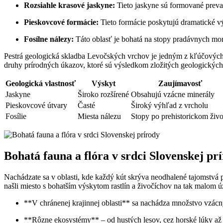
Rozsiahle krasové jaskyne:
Tieto⁣ jaskyne sú ‌formované prevaž
Pieskovcové formácie:
Tieto ‍formácie poskytujú dramatické ⁤výh
Fosílne ‍nálezy:
Táto oblasť ⁤je bohatá na​ stopy pradávnych mo
Pestrá geologická skladba⁤ Levočských ⁢vrchov je jedným z kľúčových dô
druhy prírodných úkazov, ktoré sú výsledkom zložitých geologických
Geologická vlastnosť
Výskyt
Zaujímavosť
Jaskyne
Široko rozšírené
Obsahujú vzácne minerály
Pieskovcové útvary
Časté
Široký výhľad z vrcholu
Fosílie
Miesta nálezu
Stopy po prehistorickom živo
Bohatá ‍fauna⁤ a ⁤flóra v srdci Slovenskej pr
Nachádzate sa v oblasti, kde každý kút skrýva neodhalené tajomstvá p
našli miesto s bohatším‌ výskytom rastlín ‍a živočíchov na tak malom 
**V chránenej krajinnej oblasti** sa nachádza‌ množstvo vzácnyc
**Rôzne ekosystémy** – od ⁣hustých lesov, cez horské lúky až