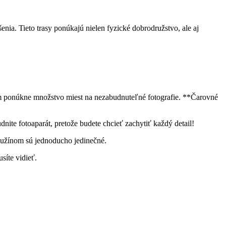
enia. Tieto trasy ponúkajú nielen fyzické dobrodružstvo, ale aj
 vám ponúkne množstvo miest na nezabudnuteľné fotografie. **Čarovné
ite⁢ fotoaparát, pretože‌ budete chcieť zachytiť každý detail!
 Ružínom sú jednoducho jedinečné.
íte ⁢vidieť.