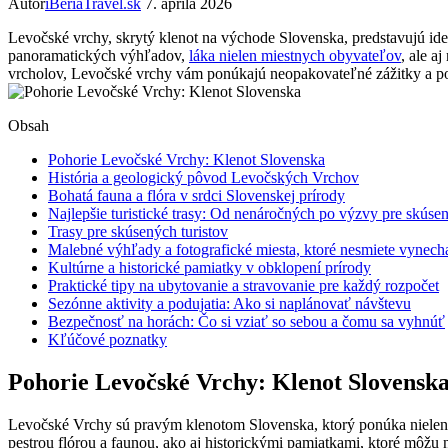
Autor
iBeriaTravel.sk
7. apríla 2026
Levočské vrchy, skrytý klenot na⁣ východe ‌Slovenska, predstavujú ​ideál
panoramatických výhľadov,‍
láka nielen miestnych obyvateľov
,⁤ ale 
vrcholov, Levočské vrchy vám ponúkajú⁣ neopakovateľné ​zážitky a pot
Obsah
Pohorie ⁤Levočské Vrchy: Klenot Slovenska
História a geologický pôvod Levočských ⁤Vrchov
Bohatá ‍fauna⁤ a ⁤flóra v srdci Slovenskej prírody
Najlepšie ‌turistické trasy: Od nenáročných po výzvy pre ‌skúse
Trasy pre skúsených turistov
Malebné výhľady a fotografické‍ miesta, ktoré nesmiete vynech
Kultúrne a historické pamiatky ⁤v obklopení prírody
Praktické tipy na ubytovanie a stravovanie pre každý​ rozpočet
Sezónne aktivity a podujatia: Ako si naplánovať návštevu
Bezpečnosť na horách: Čo ‍si vziať ⁢so sebou⁣ a ​čomu sa vyhnúť
Kľúčové poznatky
Pohorie ⁤Levočské Vrchy: Klenot Slovensk
Levočské Vrchy sú pravým klenotom Slovenska,‍ ktorý ponúka nielen ná
pestrou flórou a faunou, ako aj historickými⁢ pamiatkami, ktoré môžu ‍