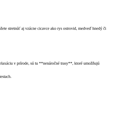
ete stretnúť aj⁢ vzácne cicavce ako rys ostrovid, medveď hnedý ⁣či
relaxáciu v prírode, sú tu **nenáročné trasy**, ktoré umožňujú ​
estach.