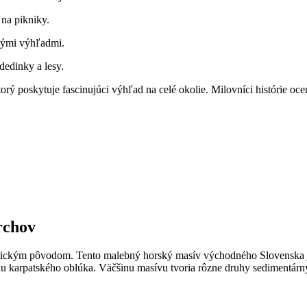
 na pikniky.
snými výhľadmi.
dedinky a lesy.
ktorý ⁤poskytuje fascinujúci výhľad na celé okolie. Milovníci histórie o
rchov
ogickým ⁣pôvodom. Tento malebný horský masív východného‍ Slovenska j
iu ‌karpatského oblúka. Väčšinu masívu⁤ tvoria rôzne druhy sedimentárn