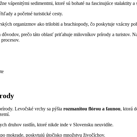
ne vápenitými​ sedimentmi, ktoré sú bohaté na‌ fascinujúce stalaktity‍ a 
ľady a⁣ početné turistické⁣ cesty.
rských organizmov ako trilobiti a brachiopody, ​čo ⁣poskytuje vzácny po
vodov, prečo táto ⁣oblasť priťahuje milovníkov prírody a ‌turistov. Na 
 procesov.
te
írody
rírody. Levočské⁣ vrchy sa pýšia
rozmanitou ⁣flórou a faunou
, ​ktorá
území.
h druhov ⁢rastlín, ktoré‍ nikde inde v Slovensku neuvidíte.
 po mokrade, poskytujú útočisko množstvu živočíchov.