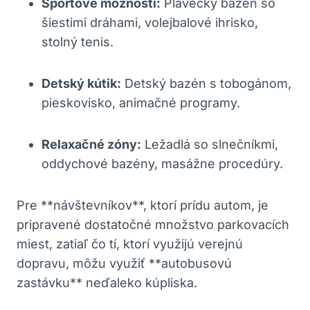
Športové možnosti:
Plavecký bazén so
šiestimi dráhami, volejbalové ihrisko,
stolný tenis.
Detský kútik:
Detský bazén s tobogánom,
pieskovisko, animačné programy.
Relaxačné zóny:
Ležadlá so slnečníkmi,
oddychové bazény, masážne procedúry.
Pre **návštevníkov**, ktorí prídu autom, je
pripravené dostatočné množstvo parkovacích
miest, zatiaľ čo tí, ktorí využijú verejnú
dopravu, môžu využiť **autobusovú
zastávku** neďaleko kúpliska.