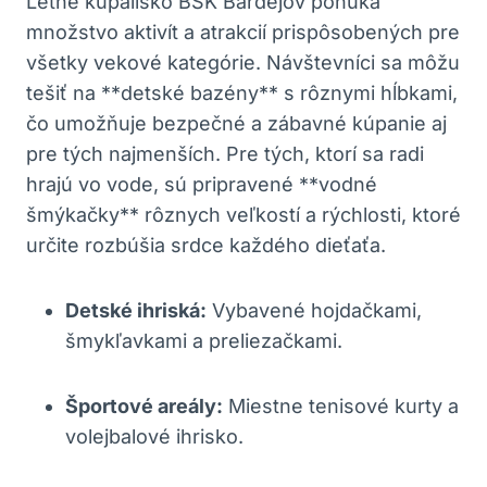
Letné kúpalisko BSK Bardejov ponúka
množstvo aktivít a atrakcií prispôsobených pre
všetky vekové kategórie. Návštevníci sa môžu
tešiť na **detské bazény** s rôznymi hĺbkami,
čo umožňuje bezpečné a zábavné kúpanie aj
pre tých najmenších. Pre tých, ktorí sa radi
hrajú vo vode, sú pripravené **vodné
šmýkačky** rôznych veľkostí a rýchlosti, ktoré
určite rozbúšia srdce každého dieťaťa.
Detské ihriská:
Vybavené hojdačkami,
šmykľavkami a preliezačkami.
Športové areály:
Miestne tenisové kurty a
volejbalové ihrisko.