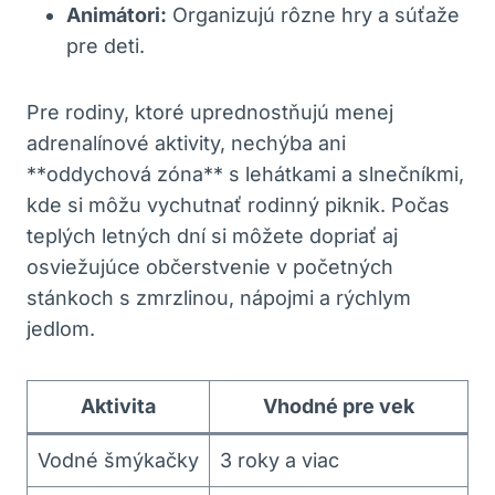
Animátori:
Organizujú rôzne hry a súťaže
pre deti.
Pre rodiny, ktoré uprednostňujú menej
adrenalínové aktivity, nechýba ani
**oddychová zóna** s lehátkami a slnečníkmi,
kde si môžu vychutnať rodinný piknik. Počas
teplých letných dní si môžete dopriať aj
osviežujúce občerstvenie v početných
stánkoch s zmrzlinou, nápojmi a rýchlym
jedlom.
Aktivita
Vhodné pre vek
Vodné šmýkačky
3 roky a viac