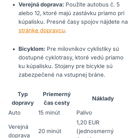
Verejná doprava:
Použite autobus č. 5
alebo 12, ktoré majú zastávku priamo pri
kúpalisku. Presné časy spojov nájdete na
stránke dopravcu
.
Bicyklom:
Pre milovníkov cyklistiky sú
dostupné cyklotrasy, ktoré vedú priamo
ku kúpalisku. Stojany pre bicykle sú
zabezpečené na vstupnej bráne.
Typ
Priemerný
Náklady
dopravy
čas cesty
Auto
15 minút
Palivo
1,20 EUR
Verejná
20 minút
(jednosmerný
doprava