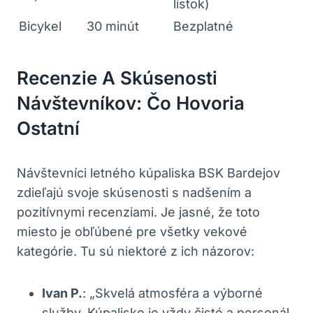
lístok)
Bicykel
30 minút
Bezplatné
Recenzie A Skúsenosti
Návštevníkov: Čo Hovoria
Ostatní
Návštevníci letného kúpaliska BSK Bardejov
zdieľajú svoje skúsenosti s nadšením a
pozitívnymi recenziami. Je jasné, že toto
miesto je obľúbené pre všetky vekové
kategórie. Tu sú niektoré z ich názorov:
Ivan P.
: „Skvelá atmosféra a výborné
služby. Kúpalisko je vždy čisté a personál