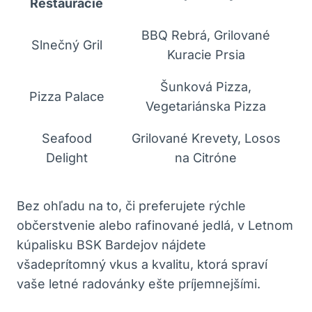
Reštaurácie
BBQ Rebrá, Grilované
Slnečný Gril
Kuracie Prsia
Šunková Pizza,
Pizza Palace
Vegetariánska Pizza
Seafood
Grilované Krevety, Losos
Delight
na Citróne
Bez ohľadu na to, či preferujete rýchle
občerstvenie alebo rafinované jedlá, v Letnom
kúpalisku BSK Bardejov nájdete
všadeprítomný vkus a kvalitu, ktorá spraví
vaše letné radovánky ešte príjemnejšími.