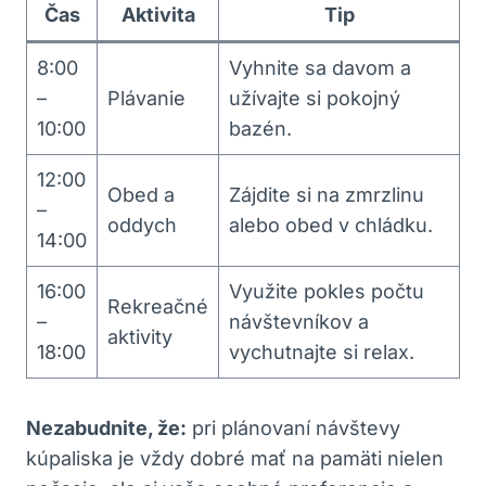
Čas
Aktivita
Tip
8:00
Vyhnite sa davom a
–
Plávanie
užívajte si pokojný
10:00
bazén.
12:00
Obed a
Zájdite si na zmrzlinu
–
oddych
alebo obed v chládku.
14:00
16:00
Využite pokles počtu
Rekreačné
–
návštevníkov a
aktivity
18:00
vychutnajte si relax.
Nezabudnite, že:
pri plánovaní návštevy
kúpaliska je vždy dobré mať na pamäti nielen