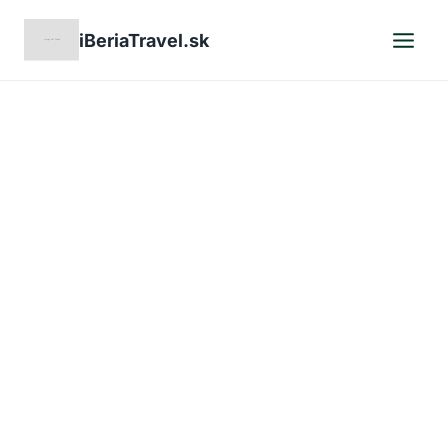
Skip
iBeriaTravel.sk
to
content