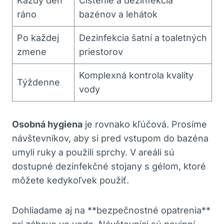
Každý deň
Čistenie a dezinfekcia
ráno
bazénov a lehátok
Po každej
Dezinfekcia šatní a toaletných
zmene
priestorov
Komplexná kontrola kvality
Týždenne
vody
Osobná hygiena
je rovnako kľúčová. Prosíme
návštevníkov, aby si pred vstupom do bazéna
umyli ruky a použili sprchy. V areáli sú
dostupné dezinfekčné stojany s gélom, ktoré
môžete kedykoľvek použiť.
Dohliadame aj na **bezpečnostné opatrenia**