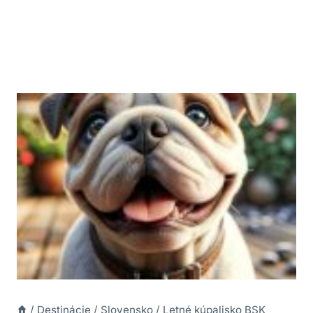
/
Destinácie
/
Slovensko
/
Letné kúpalisko BSK