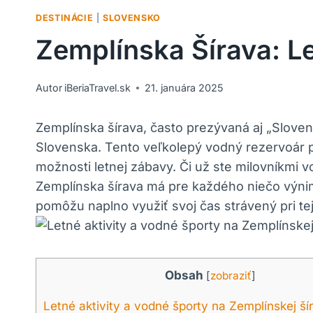
DESTINÁCIE
|
SLOVENSKO
Zemplínska Šírava: 
Autor
iBeriaTravel.sk
21. januára 2025
Zemplínska šírava, často prezývaná aj „Slove
Slovenska. Tento veľkolepý vodný rezervoár 
možnosti letnej zábavy. Či už ste milovníkmi 
Zemplínska šírava má pre každého niečo výnim
pomôžu naplno využiť svoj čas strávený pri tejt
Obsah
[
zobraziť
]
Letné aktivity a vodné športy na Zemplínskej ší