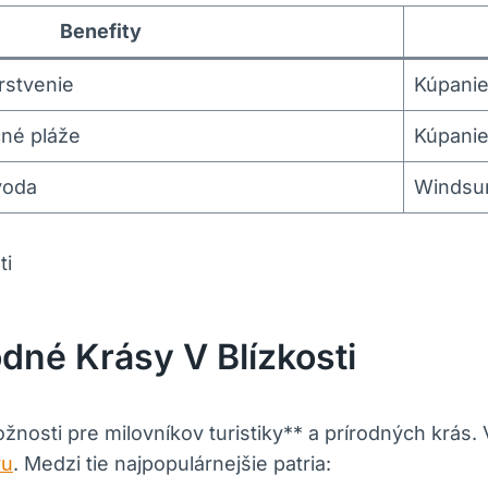
Benefity
rstvenie
Kúpanie,
čné pláže
Kúpanie
voda
Windsur
odné Krásy V Blízkosti
nosti pre milovníkov turistiky** a prírodných krás.
vu
. Medzi tie najpopulárnejšie patria: