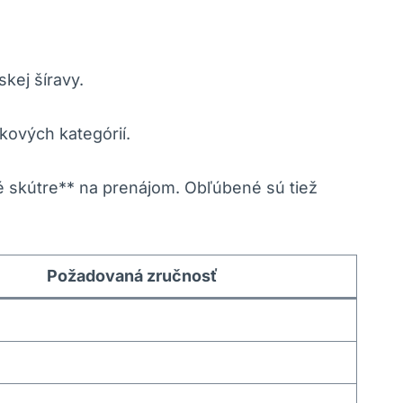
skej šíravy.
ekových kategórií.
né skútre** na prenájom. Obľúbené sú tiež
Požadovaná zručnosť