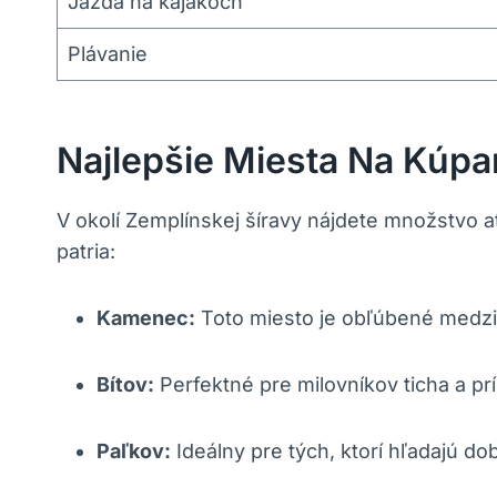
Jazda na kajakoch
Plávanie
Najlepšie Miesta Na Kúpan
V okolí Zemplínskej šíravy nájdete množstvo a
patria:
Kamenec:
Toto miesto je obľúbené medzi 
Bítov:
Perfektné pre milovníkov ticha a pr
Paľkov:
Ideálny pre tých, ktorí hľadajú do