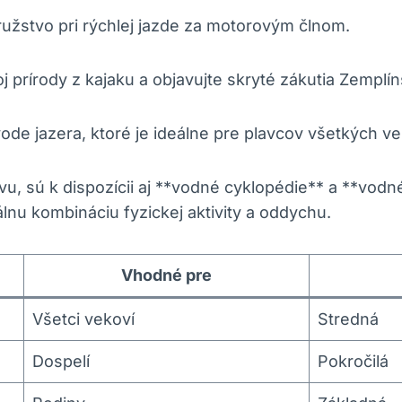
ružstvo pri rýchlej jazde za motorovým člnom.
koj prírody z kajaku a objavujte skryté zákutia Zemplín
 vode jazera, ktoré je ideálne pre plavcov všetkých v
avu, sú k dispozícii aj **vodné cyklopédie** a **vod
lnu kombináciu fyzickej aktivity a oddychu.
Vhodné pre
Všetci vekoví
Stredná
Dospelí
Pokročilá