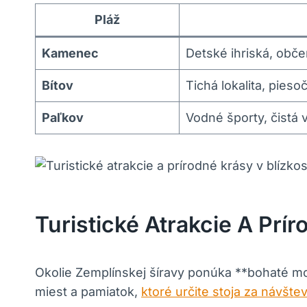
Pláž
Kamenec
Detské ihriská, obče
Bítov
Tichá lokalita, pieso
Paľkov
Vodné športy, čistá 
Turistické Atrakcie A Prír
Okolie Zemplínskej šíravy ponúka **bohaté mož
miest a pamiatok,
ktoré určite stoja za návšte