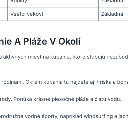
Rodiny
Základná
Všetci vekoví
Základná
ie A Pláže V Okolí
traktívnych miest na kúpanie, ktoré sľubujú nezabud
rodinami. Okrem kúpania tu nájdete aj ihriská a bo
írody. Ponúka krásne piesočné pláže a čistú vodu.
brodružné vodné športy, napríklad windsurfing a jach