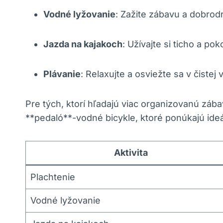
Vodné lyžovanie
: Zažite zábavu a dobrod
Jazda na kajakoch
: Užívajte si ticho a po
Plávanie
: Relaxujte a osviežte sa v čistej
Pre tých, ktorí hľadajú viac organizovanú záb
**pedaló**-vodné bicykle, ktoré ponúkajú ideá
Aktivita
Plachtenie
Vodné lyžovanie