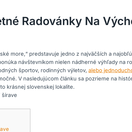
Letné Radovánky Na Výc
nské more,“ predstavuje jedno z najväčších a najob
ponúka návštevníkom nielen nádherné výhľady na roz
vodných športov, rodinných výletov,
alebo jednoduch
očné. V nasledujúcom článku sa pozrieme na históriu
o krásnej slovenskej lokalite.
rave