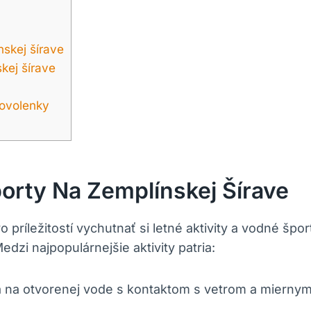
nskej šírave
kej šírave
dovolenky
porty Na Zemplínskej Šírave
príležitostí vychutnať si letné aktivity a vodné špo
zi najpopulárnejšie aktivity patria:
ia na otvorenej vode s kontaktom s vetrom a miernym