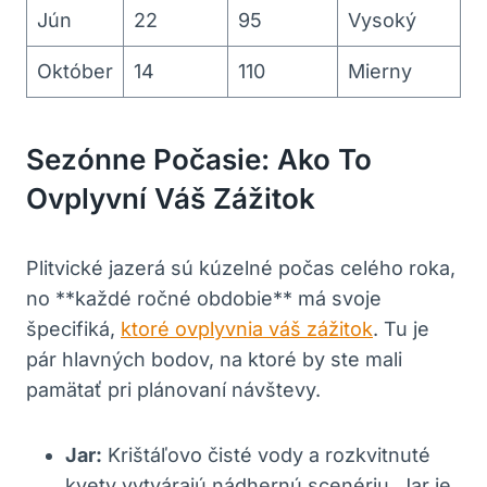
Jún
22
95
Vysoký
Október
14
110
Mierny
Sezónne Počasie: Ako To
Ovplyvní Váš Zážitok
Plitvické jazerá sú kúzelné počas celého roka,
no **každé ročné obdobie** má svoje
špecifiká,
ktoré ovplyvnia váš zážitok
. Tu je
pár hlavných bodov, na ktoré by ste mali
pamätať pri plánovaní návštevy.
Jar:
Krištáľovo čisté vody a rozkvitnuté
kvety vytvárajú nádhernú scenériu. Jar je