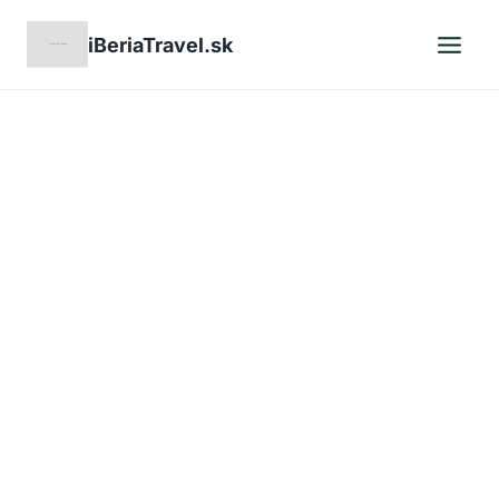
Skip
iBeriaTravel.sk
to
content