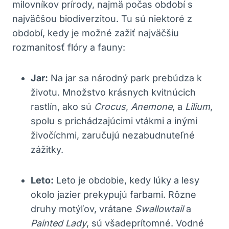
milovníkov prírody, najmä počas období s
najväčšou biodiverzitou. Tu sú niektoré z
období, kedy je možné zažiť najväčšiu
rozmanitosť flóry a fauny:
Jar:
Na jar sa národný park prebúdza k
životu. Množstvo krásnych kvitnúcich
rastlín, ako sú
Crocus
,
Anemone
, a
Lilium
,
spolu s prichádzajúcimi vtákmi a inými
živočíchmi, zaručujú nezabudnuteľné
zážitky.
Leto:
Leto je obdobie, kedy lúky a lesy
okolo jazier prekypujú farbami. Rôzne
druhy motýľov, vrátane
Swallowtail
a
Painted Lady
, sú všadeprítomné. Vodné