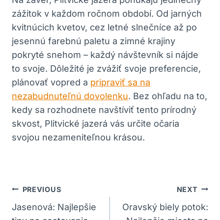
zážitok v každom ročnom období. Od jarných
kvitnúcich kvetov, cez letné slnečníce až po
jesennú farebnú paletu a zimné krajiny
pokryté snehom – každý návštevník si nájde
to svoje. Dôležité je zvážiť svoje preferencie,
plánovať vopred a
pripraviť sa na
nezabudnuteľnú dovolenku
. Bez ohľadu na to,
kedy sa rozhodnete navštíviť tento prírodný
skvost, Plitvické jazerá vás určite očaria
svojou nezameniteľnou krásou.
Navigácia
PREVIOUS
NEXT
V
Jasenová: Najlepšie
Oravský biely potok: