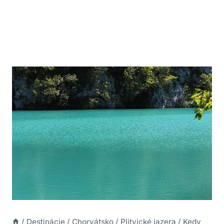
/
Destinácie
/
Chorvátsko
/
Plitvické jazera
/
Kedy