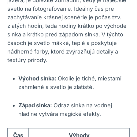
jazerá, je dôležité zohľadniť, kedy je najlepšie
svetlo na fotografovanie. Ideálny čas pre
zachytávanie krásnej scenérie je počas tzv.
zlatých hodín, teda hodiny krátko po východe
slnka a krátko pred západom slnka. V týchto
časoch je svetlo mäkké, teplé a poskytuje
nádherné farby, ktoré zvýrazňujú detaily a
textúry prírody.
Východ slnka:
Okolie je tiché, miestami
zahmlené a svetlo je zlatisté.
Západ slnka:
Odraz slnka na vodnej
hladine vytvára magické efekty.
Čas
Výhody