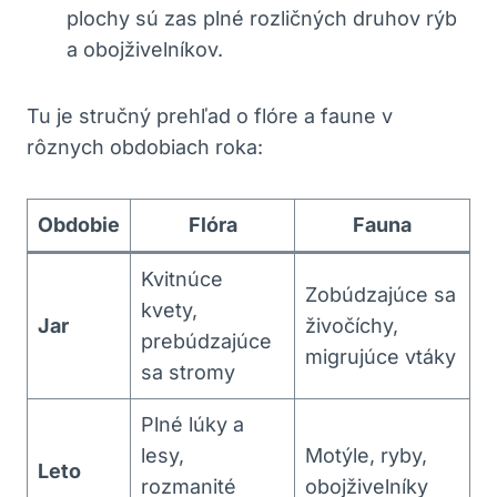
plochy sú zas plné rozličných druhov rýb
a obojživelníkov.
Tu je stručný prehľad o flóre a faune v
rôznych obdobiach roka:
Obdobie
Flóra
Fauna
Kvitnúce
Zobúdzajúce sa
kvety,
Jar
živočíchy,
prebúdzajúce
migrujúce vtáky
sa stromy
Plné lúky a
lesy,
Motýle, ryby,
Leto
rozmanité
obojživelníky