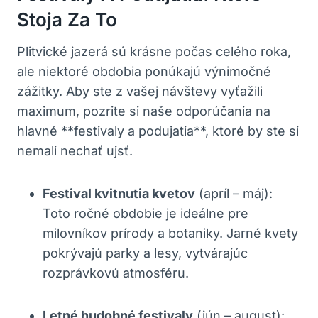
Stoja Za To
Plitvické jazerá sú krásne počas celého roka,
ale niektoré obdobia ponúkajú výnimočné
zážitky. Aby ste z vašej návštevy vyťažili
maximum, pozrite si naše odporúčania na
hlavné **festivaly a podujatia**, ktoré by ste si
nemali nechať ujsť.
Festival kvitnutia kvetov
(apríl – máj):
Toto ročné obdobie je ideálne pre
milovníkov prírody a botaniky. Jarné kvety
pokrývajú parky a lesy, vytvárajúc
rozprávkovú atmosféru.
Letné hudobné festivaly
(jún – august):