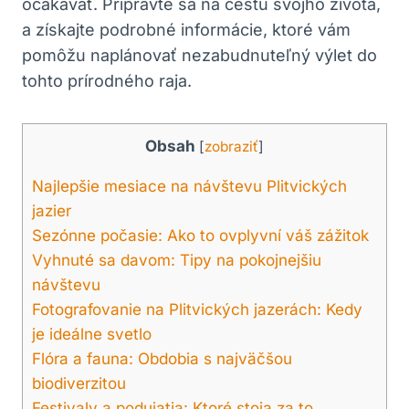
očakávať. Pripravte sa na cestu svojho života,
a získajte podrobné informácie, ktoré vám
pomôžu naplánovať nezabudnuteľný výlet do
tohto prírodného raja.
Obsah
[
zobraziť
]
Najlepšie mesiace na návštevu Plitvických
jazier
Sezónne počasie: Ako to ovplyvní váš zážitok
Vyhnuté sa davom: Tipy na pokojnejšiu
návštevu
Fotografovanie na Plitvických jazerách: Kedy
je ideálne svetlo
Flóra a fauna: Obdobia s najväčšou
biodiverzitou
Festivaly a podujatia: Ktoré stoja za to