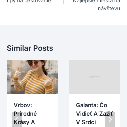
tipy na cestovanie
Najlepšie miesta na
Článku
návštevu
Similar Posts
Vrbov:
Galanta: Čo
Prírodné
Vidieť A Zažiť
Krásy A
V Srdci