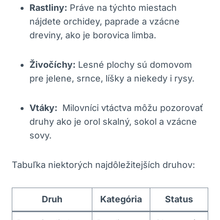
Rastliny:
Práve na týchto miestach
‍nájdete orchidey, ⁢paprade‍ a vzácne
dreviny,⁣ ako je‌ borovica limba.
Živočíchy:
Lesné plochy ‌sú domovom
pre jelene, srnce, líšky ‍a niekedy i rysy.
Vtáky:
​ Milovníci ⁢vtáctva môžu⁤ pozorovať
druhy ako je ​orol ⁤skalný, sokol a vzácne
sovy.
Tabuľka niektorých najdôležitejších‍ druhov:
Druh
Kategória
Status