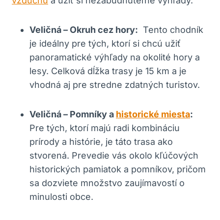
vzduchu
⁤a‌ užiť ‌si nezabudnuteľné výhľady.
Veličná –‍ Okruh cez hory:
⁣ Tento chodník
⁢je ideálny pre tých, ⁢ktorí si chcú užiť
panoramatické⁣ výhľady ⁣na okolité hory a
⁢lesy. Celková dĺžka ⁤trasy je​ 15⁢ km a je
vhodná ⁤aj pre stredne‍ zdatných turistov.
Veličná – ‍Pomníky a
historické miesta
:
⁣
Pre⁢ tých, ktorí ‌majú radi⁣ kombináciu
prírody a histórie, je táto trasa ako
stvorená. Prevedie vás okolo kľúčových
historických pamiatok a pomníkov, pričom
sa dozviete ​množstvo zaujímavostí o
minulosti obce.