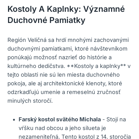
Kostoly A Kaplnky: Významné
Duchovné Pamiatky
Región Veličná​ sa⁤ hrdí mnohými zachovanými
⁣duchovnými pamiatkami, ktoré návštevníkom
ponúkajú ‍možnosť‌ nazrieť do histórie a⁣
kultúrneho ⁤dedičstva. **Kostoly a kaplnky** v
tejto oblasti ‌nie sú‌ len ‍miesta‍ duchovného
pokoja, ale‌ aj ⁢architektonické klenoty, ktoré
⁢odzrkadľujú umenie⁣ a remeselnú zručnosť
minulých storočí.
Farský kostol⁢ svätého⁣ Michala
⁢- ⁤Stojí na
vŕšku‌ nad obcou a jeho silueta ⁢je
nezameniteľná. Tento kostol z 14. storočia