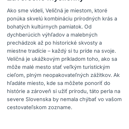
Ako⁤ sme videli, Veličná je miestom, ktoré
ponúka skvelú​ kombináciu prírodných krás a
bohatých kultúrnych pamiatok. Od⁤
dychberúcich výhľadov ⁣a malebných⁤
prechádzok ​až po historické skvosty‌ a⁢
miestne tradície⁤ – každý si ​tu príde na svoje.
‌Veličná⁣ je​ ukážkovým‌ príkladom ⁣toho, ako‌ sa
môže malé mesto stať veľkým turistickým
cieľom, plným ​neopakovateľných zážitkov.⁤ Ak
⁣hľadáte ⁣miesto, kde⁣ sa ⁣môžete ponoriť do​
histórie a zároveň si užiť ⁤prírodu, táto​ perla⁢ na⁢
severe ⁤Slovenska by nemala chýbať vo ⁣vašom
cestovateľskom zozname.