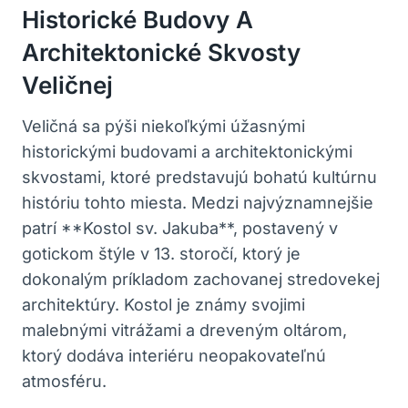
Historické​ Budovy A
⁢Architektonické Skvosty
Veličnej
Veličná sa pýši niekoľkými úžasnými
⁣historickými ⁤budovami a architektonickými
skvostami, ktoré predstavujú bohatú⁣ kultúrnu‌
históriu tohto⁢ miesta. Medzi najvýznamnejšie
patrí **Kostol sv. Jakuba**, ‌postavený ⁢v
gotickom štýle ‍v 13. storočí, ktorý je⁤
dokonalým ​príkladom zachovanej stredovekej
⁢architektúry.⁣ Kostol ⁣je známy svojimi ​
malebnými vitrážami a ⁢dreveným oltárom,
ktorý ​dodáva ⁢interiéru neopakovateľnú
atmosféru.