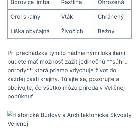
Borovica limba
Rastlina
Ohrozená
Orol skalný
Vták
Chránený
Liška obyčajná
Živočích
Bežný
Pri prechádzke týmito nádhernými ⁤lokalitami‌
budete⁤ mať‌ možnosť zažiť jedinečnú **súhru
prírody**, ktorá priamo vdychuje život do
každej ‍časti krajiny. Túlajte‌ sa, pozorujte a
obdivujte, čo všetko⁣ môže príroda v ⁢Veličnej
ponúknuť.