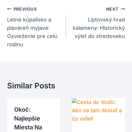
Navigácia
PREVIOUS
NEXT
V
Letné kúpalisko a
Liptovský hrad
plaváreň myjava:
kalameny: Historický
Článku
Osvieženie pre celú
výlet do stredoveku
rodinu
Similar Posts
Okoč:
Najlepšie
Miesta Na