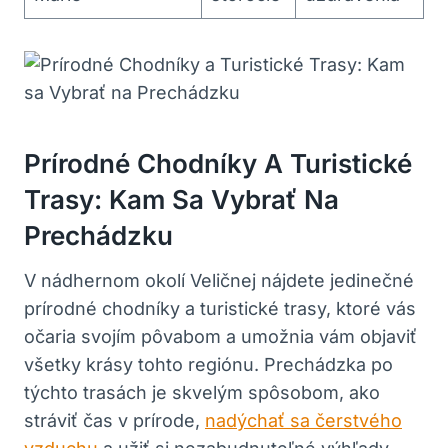
Prírodné Chodníky‌ A Turistické⁤
Trasy: Kam ​sa Vybrať ‍na⁤
Prechádzku
V​ nádhernom okolí Veličnej nájdete jedinečné
prírodné ⁤chodníky ⁣a turistické trasy, ktoré ‌vás
očaria svojím pôvabom⁤ a umožnia vám ⁢objaviť
všetky⁣ krásy tohto regiónu.⁢ Prechádzka ​po
‍týchto ‌trasách je skvelým ​spôsobom,⁣ ako
stráviť čas v prírode,
nadýchať sa čerstvého