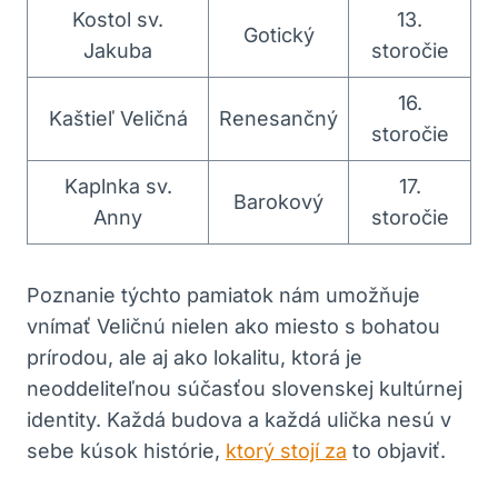
Kostol⁣ sv.
13.⁢
Gotický
Jakuba
storočie
16.
Kaštieľ Veličná
Renesančný
storočie
Kaplnka sv.
17.
Barokový
Anny
storočie
Poznanie ‍týchto pamiatok nám ⁤umožňuje
vnímať Veličnú nielen ako⁢ miesto ⁣s ⁢bohatou
prírodou, ale aj ako lokalitu, ktorá je
neoddeliteľnou súčasťou slovenskej kultúrnej
identity. Každá budova⁤ a každá ⁣ulička nesú v ​
sebe kúsok histórie,
ktorý stojí za
to ⁢objaviť.