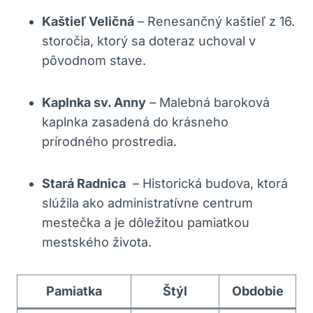
Kaštieľ⁤ Veličná
– Renesančný ‌kaštieľ z 16.
storočia, ktorý sa doteraz‍ uchoval ⁤v
pôvodnom stave.
Kaplnka ​sv. Anny
– Malebná baroková
kaplnka ​zasadená do krásneho
prírodného prostredia.
Stará​ Radnica
⁤ – Historická budova, ktorá
slúžila ako administratívne centrum ​
mestečka⁤ a ⁣je dôležitou‍ pamiatkou​
mestského života.
Pamiatka
Štýl
Obdobie