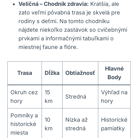
Veličná – Chodník zdravia:
Kratšia, ale
zato ​veľmi‌ pôvabná trasa‌ je⁢ skvelá ⁢pre
rodiny s deťmi.​ Na ​tomto chodníku
nájdete ⁢niekoľko zastávok so ⁢cvičebnými⁣
prvkami a informačnými tabuľkami o
miestnej faune⁣ a flóre.
Hlavné
Trasa
Dĺžka
Obtiažnosť
Body
Okruh⁢ cez
15
Výhľad‍ na
Stredná
hory
km
hory
Pomníky a
10
Nízka až
Historické
historické
km
stredná
pamiatky
miesta