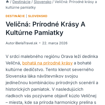
/
Destinácie
/
Slovensko
/
Veličná: Prírodné krásy a
kultúrne pamiatky
DESTINÁCIE
|
SLOVENSKO
Veličná: Prírodné Krásy A
Kultúrne Pamiatky
Autor
iBeriaTravel.sk
22. marca 2026
V srdci malebného ​regiónu Orava leží​ dedinka
Veličná, ‍
bohatá na prírodné krásy
​ a bohaté
kultúrne dedičstvo. Tento klenot​ severného
Slovenska láka návštevníkov svojou
jedinečnou ⁤kombináciou prírodných⁢ scenérií a
historických pamiatok. V⁢ nasledujúcich
riadkoch vás pozývame objaviť‌ kúzlo ‍Veličnej⁣
– miesta,⁣ kde ‍sa príroda harmonicky prelína s