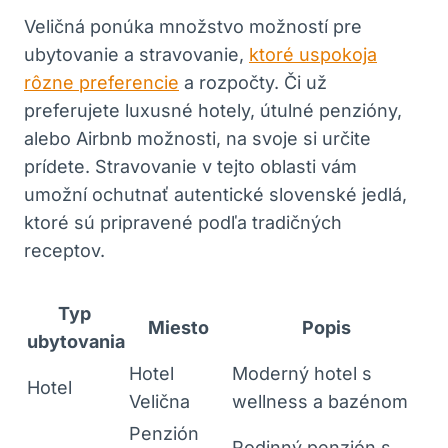
Veličná⁣ ponúka množstvo možností‍ pre‌
ubytovanie ‍a stravovanie,
ktoré uspokoja
rôzne preferencie
a rozpočty. Či ‍už
preferujete luxusné hotely, ​útulné ​penzióny,
⁢alebo​ Airbnb možnosti, na svoje si určite
prídete. ​Stravovanie v‌ tejto oblasti ‌vám
‍umožní ‌ochutnať‌ autentické ‍slovenské jedlá,
ktoré sú pripravené‌ podľa tradičných
receptov.
Typ ​
Miesto
Popis
ubytovania
Hotel
Moderný hotel ⁣s
Hotel
Velična
wellness a ⁣bazénom
Penzión
Rodinný penzión s