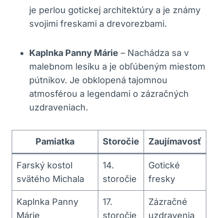
je perlou gotickej ⁤architektúry ⁣a⁤ je známy
svojimi ⁣freskami ​a⁤ drevorezbami.
Kaplnka⁣ Panny​ Márie
– ‍Nachádza ‍sa v
malebnom lesíku a je ‍obľúbeným miestom
pútnikov. Je obklopená tajomnou
atmosférou‌ a legendami o ⁤zázračných
uzdraveniach.
Pamiatka
Storočie
Zaujímavosť
Farský ‍kostol
14.
Gotické
⁣svätého‍ Michala
storočie
⁣fresky
Kaplnka‍ Panny
17.⁣
Zázračné‌
Márie
storočie
uzdravenia