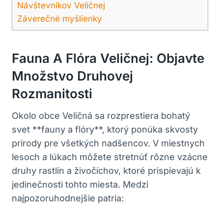
Návštevníkov Veličnej
Záverečné myšlienky
Fauna A Flóra Veličnej: ⁤Objavte
Množstvo ​Druhovej
Rozmanitosti
Okolo obce Veličná sa rozprestiera bohatý ​
svet **fauny⁢ a flóry**, ktorý ponúka skvosty
‍prírody pre všetkých nadšencov.⁣ V ⁣miestnych
lesoch a⁤ lúkach​ môžete stretnúť rôzne vzácne
druhy rastlín ​a ​živočíchov, ktoré⁤ prispievajú k
jedinečnosti⁢ tohto miesta. Medzi⁤
najpozoruhodnejšie ‌patria: