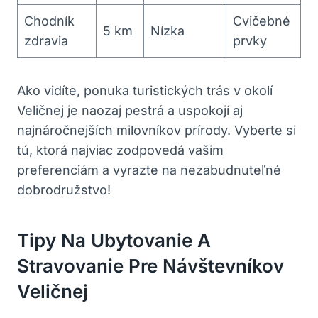
Chodník⁢
Cvičebné
5⁣ km
Nízka
zdravia
prvky
Ako‌ vidíte, ponuka turistických trás v okolí
Veličnej je naozaj pestrá a uspokojí aj‍
najnáročnejších milovníkov prírody. Vyberte si​
tú, ktorá ​najviac zodpovedá vašim⁤
preferenciám a ⁢vyrazte⁢ na nezabudnuteľné
⁢dobrodružstvo!
Tipy ​na⁤ Ubytovanie A
Stravovanie Pre Návštevníkov
Veličnej