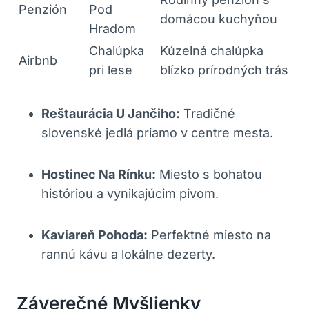
Penzión
Pod
domácou⁢ kuchyňou
⁤Hradom
Chalúpka
Kúzelná chalúpka
Airbnb
pri ⁤lese
⁤blízko prírodných trás
Reštaurácia U Jančiho:
Tradičné⁤
slovenské ⁢jedlá⁤ priamo v centre​ mesta.
Hostinec ⁣Na⁤ Rínku:
⁤Miesto s ‍bohatou⁣
históriou a vynikajúcim⁤ pivom.
Kaviareň⁣ Pohoda:
Perfektné ‌miesto ⁤na
⁣rannú⁣ kávu ‌a lokálne⁤ dezerty.
Záverečné Myšlienky