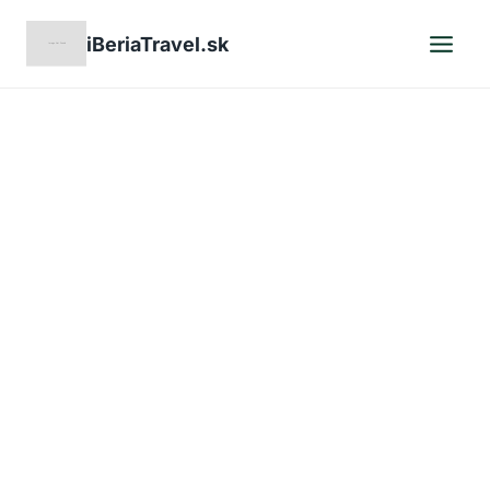
Skip
iBeriaTravel.sk
to
content