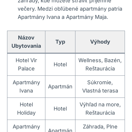
záhrady, kde môžete stráviť príjemné
večery. Medzi obľúbené apartmány patria
Apartmány Ivana a Apartmány Maja.
Názov
Typ
Výhody
Ubytovania
Hotel Vir
Wellness, Bazén,
Hotel
Palace
Reštaurácia
Apartmány
Súkromie,
Apartmán
Ivana
Vlastná terasa
Hotel
Výhľad na more,
Hotel
Holiday
Reštaurácia
Apartmány
Záhrada, Plne
Apartmán