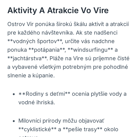
Aktivity A Atrakcie Vo Vire
Ostrov Vir ponúka širokú škálu aktivít a atrakcií
pre každého návštevníka. Ak ste nadšenci
**vodných športov**, určite vás nadchne
ponuka **potápania**, **windsurfingu** a
**jachtárstva**. Pláže na Vire sú príjemne čisté
a vybavené všetkým potrebným pre pohodlné
slnenie a kúpanie.
**Rodiny s deťmi** ocenia plytšie vody a
vodné ihriská.
Milovníci prírody môžu objavovať
**cyklistické** a **pešie trasy** okolo