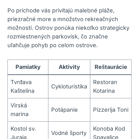
Po príchode vás privítajú malebné pláže,
priezračné more a množstvo rekreačných
možností. Ostrov ponúka niekoľko strategicky
rozmiestnených parkovísk, čo značne
uľahčuje pohyb po celom ostrove.
Pamiatky
Aktivity
Reštaurácie
Tvrđava
Restoran
Cykloturistika
Kaštelina
Kotarina
Virská
Potápanie
Pizzerija Toni
marina
Kostol sv.
Konoba Kod
Vodné športy
Juraja
Spavalice