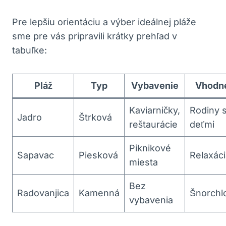
Pre lepšiu orientáciu a výber ideálnej pláže
sme pre vás pripravili krátky prehľad v
tabuľke:
Pláž
Typ
Vybavenie
Vhodné
Kaviarničky,
Rodiny 
Jadro
Štrková
reštaurácie
deťmi
Piknikové
Sapavac
Piesková
Relaxáci
miesta
Bez
Radovanjica
Kamenná
Šnorchl
vybavenia