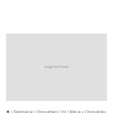
/
Destinácie
/
Chorvátsko
/
Vir
/
Kde je v Chorvátsku