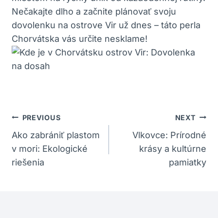
Nečakajte dlho a začnite plánovať svoju
dovolenku na ostrove Vir už dnes – táto perla
Chorvátska vás určite nesklame!
Navigácia
PREVIOUS
NEXT
V
Ako zabrániť plastom
Vlkovce: Prírodné
v mori: Ekologické
krásy a kultúrne
Článku
riešenia
pamiatky