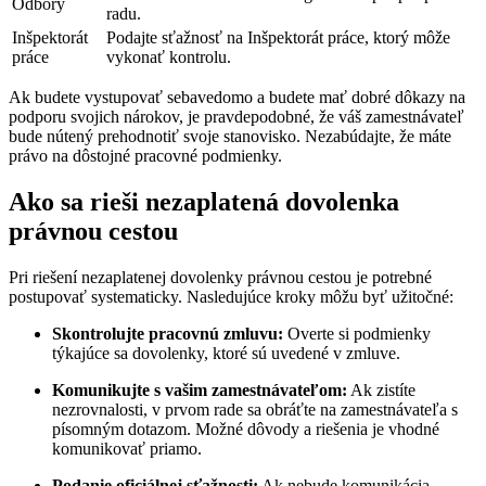
Odbory
radu.
Inšpektorát
Podajte sťažnosť na Inšpektorát práce, ktorý môže
práce
vykonať kontrolu.
Ak budete vystupovať sebavedomo a budete mať dobré dôkazy na
podporu svojich nárokov, je pravdepodobné, že váš zamestnávateľ
bude nútený prehodnotiť svoje stanovisko. Nezabúdajte, že máte
právo na dôstojné pracovné podmienky.
Ako sa rieši nezaplatená dovolenka
právnou cestou
Pri riešení nezaplatenej dovolenky právnou cestou je potrebné
postupovať systematicky. Nasledujúce kroky môžu byť užitočné:
Skontrolujte pracovnú zmluvu:
Overte si podmienky
týkajúce sa dovolenky, ktoré sú uvedené v zmluve.
Komunikujte s vašim zamestnávateľom:
Ak zistíte
nezrovnalosti, v prvom rade sa obráťte na zamestnávateľa s
písomným dotazom. Možné dôvody a riešenia je vhodné
komunikovať priamo.
Podanie oficiálnej sťažnosti:
Ak nebude komunikácia