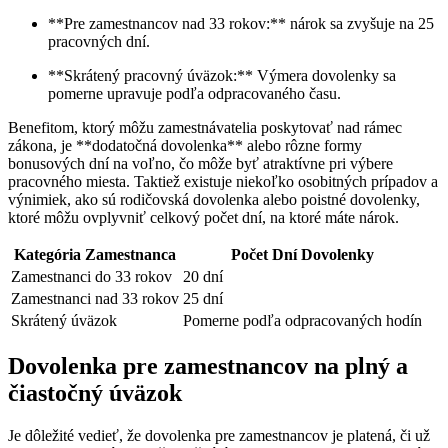
**Pre zamestnancov nad 33 rokov:** nárok sa zvyšuje na 25
pracovných dní.
**Skrátený pracovný úväzok:** Výmera dovolenky sa
pomerne upravuje podľa odpracovaného času.
Benefitom, ktorý môžu zamestnávatelia poskytovať nad rámec
zákona, je **dodatočná dovolenka** alebo rôzne formy
bonusových dní na voľno, čo môže byť atraktívne pri výbere
pracovného miesta. Taktiež existuje niekoľko osobitných prípadov a
výnimiek, ako sú rodičovská dovolenka alebo poistné dovolenky,
ktoré môžu ovplyvniť celkový počet dní, na ktoré máte nárok.
Kategória Zamestnanca
Počet Dní Dovolenky
Zamestnanci do 33 rokov
20 dní
Zamestnanci nad 33 rokov
25 dní
Skrátený úväzok
Pomerne podľa odpracovaných hodín
Dovolenka pre zamestnancov na plný a
čiastočný úväzok
Je dôležité vedieť, že dovolenka pre zamestnancov je platená, či už