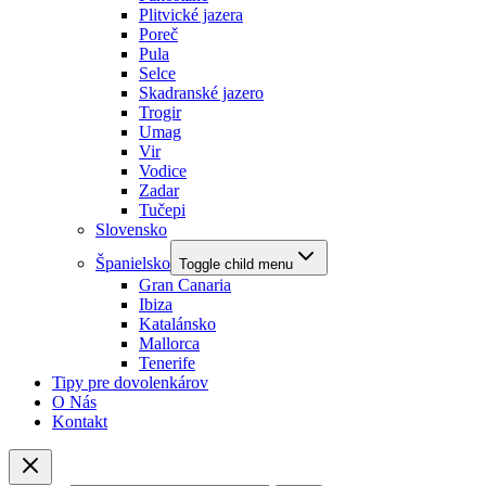
Plitvické jazera
Poreč
Pula
Selce
Skadranské jazero
Trogir
Umag
Vir
Vodice
Zadar
Tučepi
Slovensko
Španielsko
Toggle child menu
Gran Canaria
Ibiza
Katalánsko
Mallorca
Tenerife
Tipy pre dovolenkárov
O Nás
Kontakt