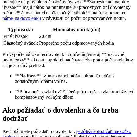
pracujete na plný alebo čiastočný úväzok. **Zamestnanci na plný
úväzok** majú nárok na minimálne 20 pracovných dní dovolenky
ročne. **Zamestnanci na čiastočný úväzok** majú, samozrejme,
nárok na dovolenku
v závislosti od počtu odpracovaných hodín.
Typ úväzku
Minimálny nárok (dni)
Plný úväzok
20 dní
Čiastočný úväzok
Proporčne počtu odpracovaných hodín
Pri výpočte nároku na dovolenku zohľadňujeme aj **pracovné
podmienky**, ako sú napríklad nadčasy alebo práca počas sviatkov.
Tu je stručný prehľad:
**Nadčasy**: Zamestnanci môžu nahradiť nadčasy
dodatočnými dňami voľna.
**Práca počas sviatkov**: Deň práce počas sviatku môže byť
kompenzovaný voľným dňom.
Ako požiadať o dovolenku a čo treba
dodržať
Keď plánujete požiadať o dovolenku,
je dôležité dodržať niekoľko
krokov
a pravidiel, aby ste zabezpečili hladký a bezproblémový