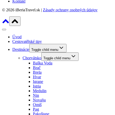
Kontakt
© 2026 iBeriaTravel.sk |
Zásady ochrany osobných údajov
Úvod
Cestovatělské tipy
Destinácie
Toggle child menu
Chorvátsko
Toggle child menu
Baška Voda
Brač
Brela
Hvar
Igrane
Istria
Medulin
Nin
Novalja
Omiš
Pag
Pakoštane