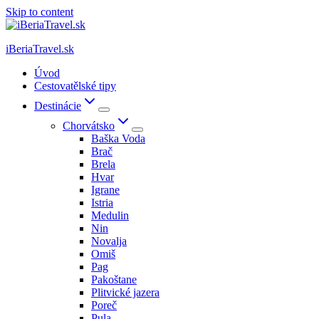
Skip to content
iBeriaTravel.sk
Úvod
Cestovatělské tipy
Destinácie
Chorvátsko
Baška Voda
Brač
Brela
Hvar
Igrane
Istria
Medulin
Nin
Novalja
Omiš
Pag
Pakoštane
Plitvické jazera
Poreč
Pula