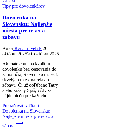
Tipy pre dovolenkárov
Dovolenka na
Slovensku: Najlepšie
miesta pre relax a
zábavu
Autor
iBeriaTravel.sk
20.
októbra 2025
20. októbra 2025
Ak máte chuť na kvalitnú
dovolenku bez cestovania do
zahraničia, Slovensko má veľa
skvelých miest na relax a
zábavu. Či už obľúbene Tatry
alebo krásny Spiš, vždy sa
nájde niečo pre každého.
Pokračovať v čítaní
Dovolenka na Slovensku:
Najlepšie miesta pre relax a
zábavu