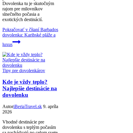
Dovolenka tu je skutočným
rajom pre milovníkov
slnečného počasia a
exotických destinácií.
Pokračovať v čítaní
Barbados
dovolenka: Karibské pláže a
luxus
Tipy pre dovolenkárov
Kde je vždy teplo?
Najlepšie destinácie na
dovolenku
Autor
iBeriaTravel.sk
9. apríla
2026
Vhodné destinácie pre
dovolenku s teplým počasím
sa nachádzajú po celom svete,