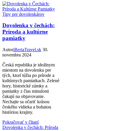
Tipy pre dovolenkárov
Dovolenka v čechách:
Príroda a kultúrne
pamiatky
Autor
iBeriaTravel.sk
30.
novembra 2024
Česká republika je ideálnym
miestom na dovolenku pre
tých, ktorí túžia po prírode a
kultúrnych pamiatkach. Zelené
hory, historické zámky a
pamiatky z čias minulosti
čakajú na objavovanie.
Nechajte sa očariť krásou
českého vidieka a bohatou
históriou krajiny.
Pokračovať v čítaní
Dovolenka v čechách: Príroda