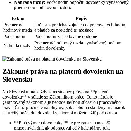
Náhrada mzdy:
Počet hodin odpočtu dovolenky vynásobený
priemernou hodinovou mzdou.
Faktor
Popis
Priemerný
Určí sa z predchádzajúcich odpracovaných hodín
hodinový mzda
a platieb za posledné tri mesiace
Počet hodin
Počet hodín za sledované obdobie
Priemerný hodinový mzda vynásobený počtom
Náhrada mzdy
hodín dovolenky
Zákonné práva na platenú dovolenku na
Slovensku
Na Slovensku má každý zamestnanec právo na **platenú
dovolenku** v súlade so Zákonníkom práce. Tento nárok je
garantovaný zákonom a je neoddeliteľnou súčasťou pracovného
práva. Či už pracujete na plný úväzok alebo na skrátený, má nárok
na určitý počet dní dovolenky, ktoré si môžete užiť počas roka.
**Plná výmera dovolenky:** je pre zamestnanca 20
pracovných dní, ak odpracoval celý kalendárny rok.