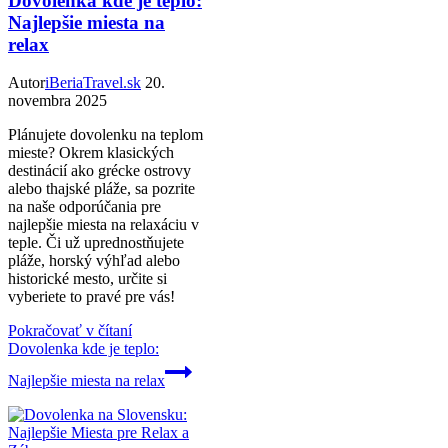
Dovolenka kde je teplo:
Najlepšie miesta na
relax
Autor
iBeriaTravel.sk
20.
novembra 2025
Plánujete dovolenku na teplom
mieste? Okrem klasických
destinácií ako grécke ostrovy
alebo thajské pláže, sa pozrite
na naše odporúčania pre
najlepšie miesta na relaxáciu v
teple. Či už uprednostňujete
pláže, horský výhľad alebo
historické mesto, určite si
vyberiete to pravé pre vás!
Pokračovať v čítaní
Dovolenka kde je teplo:
Najlepšie miesta na relax