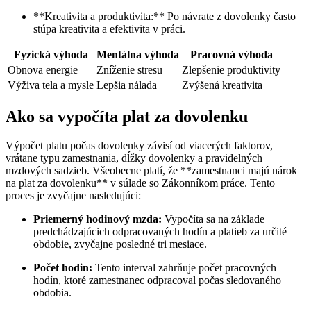
**Kreativita a produktivita:** Po návrate z dovolenky často
stúpa kreativita a efektivita v práci.
Fyzická výhoda
Mentálna výhoda
Pracovná výhoda
Obnova energie
Zníženie stresu
Zlepšenie produktivity
Výživa tela a mysle
Lepšia nálada
Zvýšená kreativita
Ako sa vypočíta plat za dovolenku
Výpočet platu počas dovolenky závisí od viacerých faktorov,
vrátane typu zamestnania, dĺžky dovolenky a pravidelných
mzdových sadzieb. Všeobecne platí, že **zamestnanci majú nárok
na plat za dovolenku** v súlade so Zákonníkom práce. Tento
proces je zvyčajne nasledujúci:
Priemerný hodinový mzda:
Vypočíta sa na základe
predchádzajúcich odpracovaných hodín a platieb za určité
obdobie, zvyčajne posledné tri mesiace.
Počet hodin:
Tento interval zahrňuje počet pracovných
hodín, ktoré zamestnanec odpracoval počas sledovaného
obdobia.