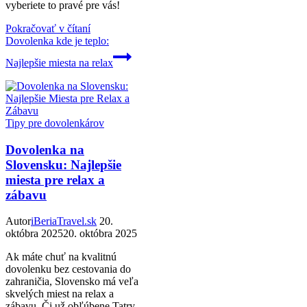
vyberiete to pravé pre vás!
Pokračovať v čítaní
Dovolenka kde je teplo:
Najlepšie miesta na relax
Tipy pre dovolenkárov
Dovolenka na
Slovensku: Najlepšie
miesta pre relax a
zábavu
Autor
iBeriaTravel.sk
20.
októbra 2025
20. októbra 2025
Ak máte chuť na kvalitnú
dovolenku bez cestovania do
zahraničia, Slovensko má veľa
skvelých miest na relax a
zábavu. Či už obľúbene Tatry