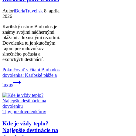
Autor
iBeriaTravel.sk
8. apríla
2026
Karibský ostrov Barbados je
známy svojimi nádhernými
plážami a luxusnými rezortmi.
Dovolenka tu je skutočným
rajom pre milovníkov
slnečného počasia a
exotických destinácií.
Pokračovať v čítaní
Barbados
dovolenka: Karibské pláže a
luxus
Tipy pre dovolenkárov
Kde je vždy teplo?
Najlepšie destinácie na