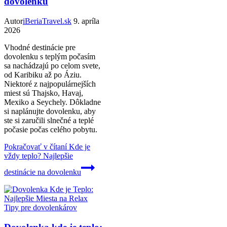
dovolenku
Autor
iBeriaTravel.sk
9. apríla
2026
Vhodné destinácie pre
dovolenku s teplým počasím
sa nachádzajú po celom svete,
od Karibiku až po Áziu.
Niektoré z najpopulárnejších
miest sú Thajsko, Havaj,
Mexiko a Seychely. Dôkladne
si naplánujte dovolenku, aby
ste si zaručili slnečné a teplé
počasie počas celého pobytu.
Pokračovať v čítaní
Kde je
vždy teplo? Najlepšie
destinácie na dovolenku
Tipy pre dovolenkárov