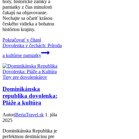
hory, historické zámky a
pamiatky z čias minulosti
čakajú na objavovanie.
Nechajte sa očariť krásou
českého vidieka a bohatou
históriou krajiny.
Pokračovať v čítaní
Dovolenka v čechách: Príroda
a kultúrne pamiatky
Tipy pre dovolenkárov
Dominikánska
republika dovolenka:
Pláže a kultúra
Autor
iBeriaTravel.sk
1. júla
2025
Dominikánska Republika je
perfektnou destináciou pre