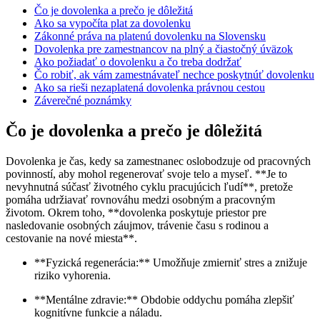
Čo je dovolenka a prečo je dôležitá
Ako sa vypočíta plat za dovolenku
Zákonné práva na platenú dovolenku na Slovensku
Dovolenka pre zamestnancov na plný a čiastočný úväzok
Ako požiadať o dovolenku a čo treba dodržať
Čo robiť, ak vám zamestnávateľ nechce poskytnúť dovolenku
Ako sa rieši nezaplatená dovolenka právnou cestou
Záverečné poznámky
Čo je dovolenka a prečo je dôležitá
Dovolenka je čas, kedy sa zamestnanec oslobodzuje od pracovných
povinností, aby mohol regenerovať svoje telo a myseľ. **Je to
nevyhnutná súčasť životného cyklu pracujúcich ľudí**, pretože
pomáha udržiavať rovnováhu medzi osobným a pracovným
životom. Okrem toho, **dovolenka poskytuje priestor pre
nasledovanie osobných záujmov, trávenie času s rodinou a
cestovanie na nové miesta**.
**Fyzická regenerácia:** Umožňuje zmierniť stres a znižuje
riziko vyhorenia.
**Mentálne zdravie:** Obdobie oddychu pomáha zlepšiť
kognitívne funkcie a náladu.