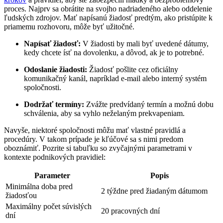
proces. Najprv sa obrátite na svojho nadriadeného alebo oddelenie
ľudských zdrojov. Mať napísanú žiadosť predtým, ako pristúpite k
priamemu rozhovoru, môže byť užitočné.
Napísať žiadosť:
V žiadosti by mali byť uvedené dátumy,
kedy chcete ísť na dovolenku, a dôvod, ak je to potrebné.
Odoslanie žiadosti:
Žiadosť pošlite cez oficiálny
komunikačný kanál, napríklad e-mail alebo interný systém
spoločnosti.
Dodržať termíny:
Zvážte predvídaný termín a možnú dobu
schválenia, aby sa vyhlo neželaným prekvapeniam.
Navyše, niektoré spoločnosti môžu mať vlastné pravidlá a
procedúry. V takom prípade je kľúčové sa s nimi predom
oboznámiť. Pozrite si tabuľku so zvyčajnými parametrami v
kontexte podnikových pravidiel:
Parameter
Popis
Minimálna doba pred
2 týždne pred žiadaným dátumom
žiadosťou
Maximálny počet súvislých
20 pracovných dní
dní