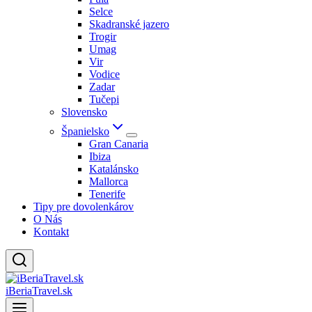
Selce
Skadranské jazero
Trogir
Umag
Vir
Vodice
Zadar
Tučepi
Slovensko
Španielsko
Gran Canaria
Ibiza
Katalánsko
Mallorca
Tenerife
Tipy pre dovolenkárov
O Nás
Kontakt
iBeriaTravel.sk