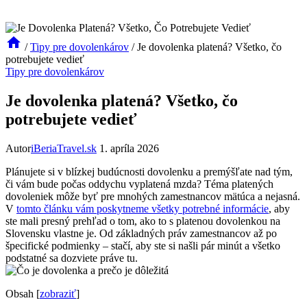
/
Tipy pre dovolenkárov
/
Je dovolenka platená? Všetko, čo
potrebujete vedieť
Tipy pre dovolenkárov
Je dovolenka platená? Všetko, čo
potrebujete vedieť
Autor
iBeriaTravel.sk
1. apríla 2026
Plánujete si v blízkej budúcnosti dovolenku a premýšľate nad tým,
či vám bude počas oddychu vyplatená mzda? Téma platených
dovoleniek môže byť pre mnohých zamestnancov mätúca a nejasná.
V
tomto článku vám poskytneme všetky potrebné informácie
, aby
ste mali presný prehľad o tom, ako to s platenou dovolenkou na
Slovensku vlastne je. Od základných práv zamestnancov až po
špecifické podmienky – stačí, aby ste si našli pár minút a všetko
podstatné sa dozviete práve tu.
Obsah
[
zobraziť
]