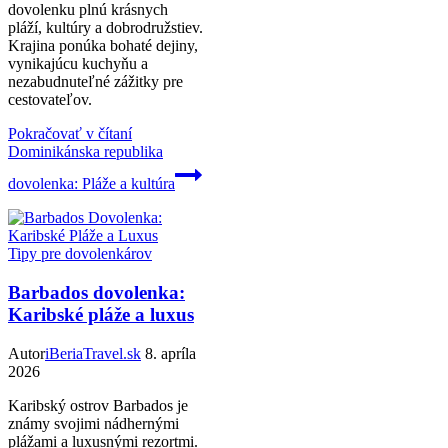
dovolenku plnú krásnych
pláží, kultúry a dobrodružstiev.
Krajina ponúka bohaté dejiny,
vynikajúcu kuchyňu a
nezabudnuteľné zážitky pre
cestovateľov.
Pokračovať v čítaní
Dominikánska republika
dovolenka: Pláže a kultúra
Tipy pre dovolenkárov
Barbados dovolenka:
Karibské pláže a luxus
Autor
iBeriaTravel.sk
8. apríla
2026
Karibský ostrov Barbados je
známy svojimi nádhernými
plážami a luxusnými rezortmi.