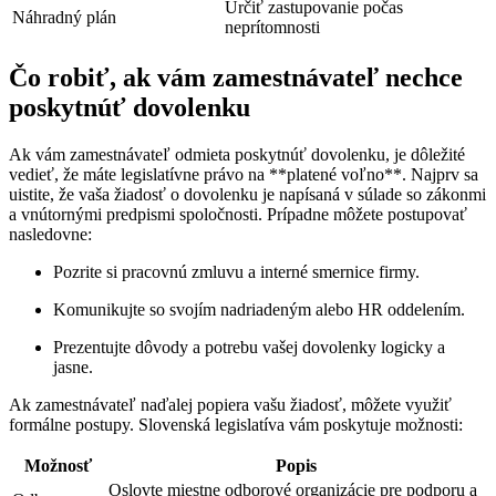
Určiť zastupovanie počas
Náhradný plán
neprítomnosti
Čo robiť, ak vám zamestnávateľ nechce
poskytnúť dovolenku
Ak vám zamestnávateľ odmieta poskytnúť dovolenku, je dôležité
vedieť, že máte legislatívne právo na **platené voľno**. Najprv sa
uistite, že vaša žiadosť o dovolenku je napísaná v súlade so zákonmi
a vnútornými predpismi spoločnosti. Prípadne môžete postupovať
nasledovne:
Pozrite si pracovnú zmluvu a interné smernice firmy.
Komunikujte so svojím nadriadeným alebo HR oddelením.
Prezentujte dôvody a potrebu vašej dovolenky logicky a
jasne.
Ak zamestnávateľ naďalej popiera vašu žiadosť, môžete využiť
formálne postupy. Slovenská legislatíva vám poskytuje možnosti:
Možnosť
Popis
Oslovte miestne odborové organizácie pre podporu a