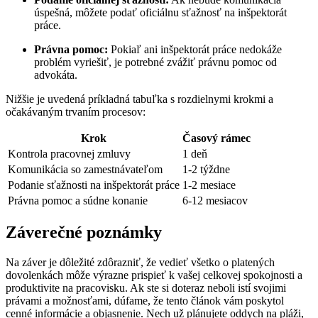
úspešná, môžete podať oficiálnu sťažnosť na inšpektorát
práce.
Právna pomoc:
Pokiaľ ani inšpektorát práce nedokáže
problém vyriešiť, je potrebné zvážiť právnu pomoc od
advokáta.
Nižšie je uvedená príkladná tabuľka s rozdielnymi krokmi a
očakávaným trvaním procesov:
Krok
Časový rámec
Kontrola pracovnej zmluvy
1 deň
Komunikácia so zamestnávateľom
1-2 týždne
Podanie sťažnosti na inšpektorát práce
1-2 mesiace
Právna pomoc a súdne konanie
6-12 mesiacov
Záverečné poznámky
Na záver je dôležité zdôrazniť, že vedieť všetko o platených
dovolenkách môže výrazne prispieť k vašej celkovej spokojnosti a
produktivite na pracovisku. Ak ste si doteraz neboli istí svojimi
právami a možnosťami, dúfame, že tento článok vám poskytol
cenné informácie a objasnenie. Nech už plánujete oddych na pláži,