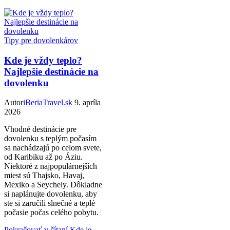
Tipy pre dovolenkárov
Kde je vždy teplo?
Najlepšie destinácie na
dovolenku
Autor
iBeriaTravel.sk
9. apríla
2026
Vhodné destinácie pre
dovolenku s teplým počasím
sa nachádzajú po celom svete,
od Karibiku až po Áziu.
Niektoré z najpopulárnejších
miest sú Thajsko, Havaj,
Mexiko a Seychely. Dôkladne
si naplánujte dovolenku, aby
ste si zaručili slnečné a teplé
počasie počas celého pobytu.
Pokračovať v čítaní
Kde je