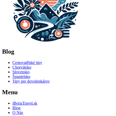
Blog
Cestovatělské tipy
Chorvátsko
Slovensko
Španielsko
Tipy pre dovolenkárov
Menu
iBeriaTravel.sk
Blog
O Nás