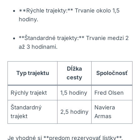
**Rýchle trajekty:** Trvanie okolo 1,5
hodiny.
**Štandardné trajekty:** Trvanie medzi 2
až 3 hodinami.
Dĺžka
Typ trajektu
Spoločnosť
cesty
Rýchly trajekt
1,5 hodiny
Fred Olsen
Štandardný
Naviera
2,5 hodiny
trajekt
Armas
Je vhodné si **predom rezervovať lístky**,