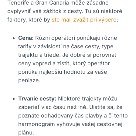
Tenerife a Gran Canaria môže zásadne
ovplyvniť váš zážitok z cesty. Tu sú niektoré
faktory, ktoré by
ste mali zvážiť pri výbere
:
Cena:
Rôzni operátori ponúkajú rôzne
tarify v závislosti na čase cesty, type
trajektu a triede. Je dobré si porovnať
ceny vopred a zistiť, ktorý operátor
ponúka najlepšiu hodnotu za vaše
peniaze.
Trvanie cesty:
Niektoré trajekty môžu
zaberieť viac času než iné. Uistite sa, že
poznáte odhadovaný čas plavby a či tento
harmonogram vyhovuje vašej cestovnej
plánu.