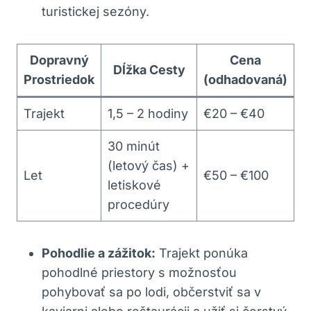
turistickej sezóny.
Dopravný
Cena
Dĺžka Cesty
Prostriedok
(odhadovaná)
Trajekt
1,5 – 2 hodiny
€20 – €40
30 minút
(letový čas) +
Let
€50 – €100
letiskové
procedúry
Pohodlie a zážitok:
Trajekt ponúka
pohodlné priestory s možnosťou
pohybovať sa po lodi, občerstviť sa v