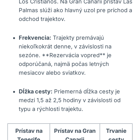
Los Cristianos. Na Gran Canarii prístav Las
Palmas slúži ako hlavný uzol pre príchod a
odchod trajektov.
Frekvencia:
Trajekty premávajú
niekoľkokrát denne, v závislosti na
sezóne. **Rezervácia vopred** je
odporúčaná, najmä počas letných
mesiacov alebo sviatkov.
Dĺžka cesty:
Priemerná dĺžka cesty je
medzi 1,5 až 2,5 hodiny v závislosti od
typu a rýchlosti trajektu.
Prístav na
Prístav na Gran
Trvanie
Tenerife
Canarii
cesty