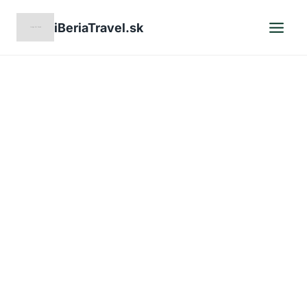
Skip
iBeriaTravel.sk
to
content