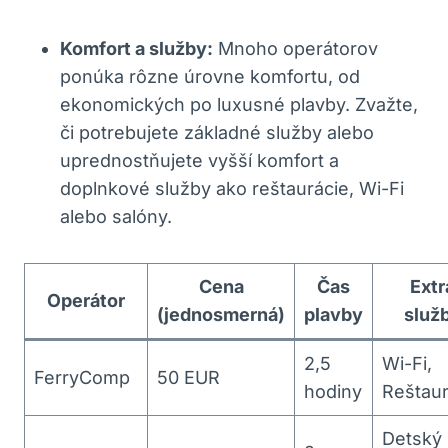
Komfort a služby:
Mnoho operátorov
ponúka rôzne úrovne komfortu, od
ekonomických po luxusné plavby. Zvažte,
či potrebujete základné služby alebo
uprednostňujete vyšší komfort a
doplnkové služby ako reštaurácie, Wi-Fi
alebo salóny.
Cena
Čas
Extr
Operátor
(jednosmerná)
plavby
služ
2,5
Wi-Fi,
FerryComp
50 EUR
hodiny
Reštaur
Detský