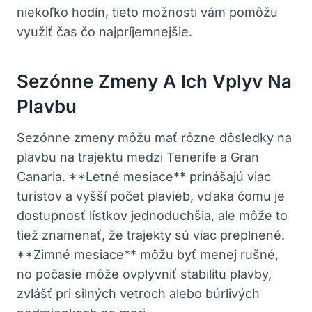
niekoľko hodín, tieto možnosti vám pomôžu
využiť čas čo najpríjemnejšie.
Sezónne Zmeny A Ich Vplyv Na
Plavbu
Sezónne zmeny môžu mať rôzne dôsledky na
plavbu na trajektu medzi Tenerife a Gran
Canaria. **Letné mesiace** prinášajú viac
turistov a vyšší počet plavieb, vďaka čomu je
dostupnosť lístkov jednoduchšia, ale môže to
tiež znamenať, že trajekty sú viac preplnené.
**Zimné mesiace** môžu byť menej rušné,
no počasie môže ovplyvniť stabilitu plavby,
zvlášť pri silných vetroch alebo búrlivých