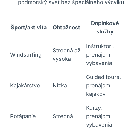
podmorský svet bez špeciálneho výcviku.
Doplnkové
Šport/aktivita
Obťažnosť
služby
Inštruktori,
Stredná až
Windsurfing
prenájom
vysoká
vybavenia
Guided tours,
Kajakárstvo
Nízka
prenájom
kajakov
Kurzy,
Potápanie
Stredná
prenájom
vybavenia