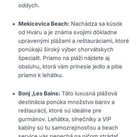
oddych.
Mekicevica Beach:
Nachádza sa kúsok
od Hvaru a je známa svojimi dôkladne
upravenými plážami a reštauráciami, ktoré
ponúkajú široký výber chorvátskych
špecialít. Priamo na pláži nájdete aj
obsluhu, ktorá vám prinesie jedlo a pitie
priamo k lehátku.
Bonj ‚Les Bains:
Táto luxusná plážová
destinácia ponúka množstvo barov a
reštaurácií, ktoré sú ideálne pre
gurmánov. Lehátka, slnečníky a VIP
kabíny sú tu samozrejmosťou a beach
service vás nenechá na ničom strádať.