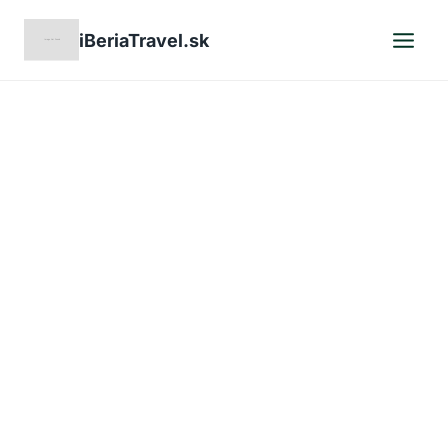
Skip
iBeriaTravel.sk
to
content