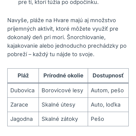
pre tí, ktorí túžia po odpočinku.
Navyše, pláže na Hvare majú aj množstvo
príjemných aktivít, ktoré môžete využiť pre
dokonalý deň pri mori. Šnorchlovanie,
kajakovanie alebo jednoducho prechádzky po
pobreží – každý tu nájde to svoje.
Pláž
Prírodné okolie
Dostupnosť
Dubovica
Borovicové lesy
Autom, pešo
Zarace
Skalné útesy
Auto, loďka
Jagodna
Skalné zátoky
Pešo