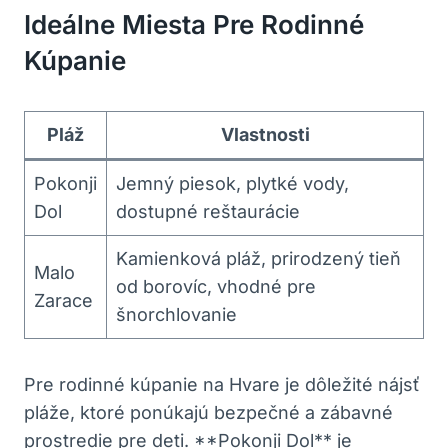
Ideálne Miesta Pre Rodinné
Kúpanie
Pláž
Vlastnosti
Pokonji
Jemný piesok, plytké vody,
Dol
dostupné reštaurácie
Kamienková pláž, prirodzený tieň
Malo
od borovíc, vhodné pre
Zarace
šnorchlovanie
Pre rodinné kúpanie na Hvare je dôležité nájsť
pláže, ktoré ponúkajú bezpečné a zábavné
prostredie pre deti. **Pokonji Dol** je