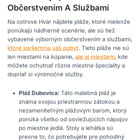
Občerstvením A Službami
Na ostrove Hvar nájdete pláže, ktoré nielenže
ponúkajú nádherné scenérie, ale sú tiež
vybavené výborným občerstvením a službami,
ktoré spríjemnia váš pobyt
. Tieto pláže nie sú
len miestami na kúpanie,
ale aj miestami
, kde
môžete ochutnať rôzne miestne špeciality a
dopriať si výnimočné služby.
Pláž Dubovica:
Táto malebná pláž je
známa svojou priestrannou zátokou a
nezameniteľným plážovým barom, ktorý
ponúka všetko od osviežujúcich nápojov
po miestne jedlá. Stoly a lehátka sú
presne to, čo potrebujete pre pohodlný