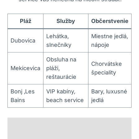
Pláž
Služby
Občerstvenie
Lehátka,
Miestne jedlá,
Dubovica
slnečníky
nápoje
Obsluha na
Chorvátske
Mekicevica
pláži,
špeciality
reštaurácie
Bonj ‚Les
VIP kabíny,
Bary, luxusné
Bains
beach service
jedlá