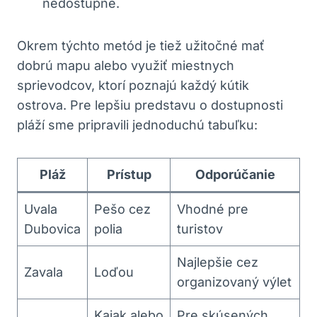
nedostupné.
Okrem týchto metód je tiež užitočné mať
dobrú mapu alebo využiť miestnych
sprievodcov, ktorí poznajú každý kútik
ostrova. Pre lepšiu predstavu o dostupnosti
pláží sme pripravili jednoduchú tabuľku:
Pláž
Prístup
Odporúčanie
Uvala
Pešo cez
Vhodné pre
Dubovica
polia
turistov
Najlepšie cez
Zavala
Loďou
organizovaný výlet
Kajak alebo
Pre skúsených