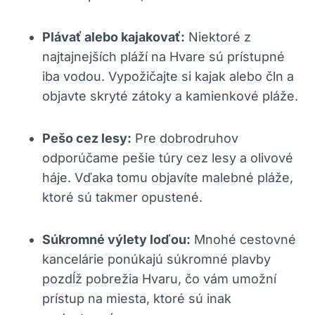
Plávať alebo kajakovať:
Niektoré z
najtajnejších pláží na Hvare sú prístupné
iba vodou. Vypožičajte si kajak alebo čln a
objavte skryté zátoky a kamienkové pláže.
Pešo cez lesy:
Pre dobrodruhov
odporúčame pešie túry cez lesy a olivové
háje. Vďaka tomu objavíte malebné pláže,
ktoré sú takmer opustené.
Súkromné výlety loďou:
Mnohé cestovné
kancelárie ponúkajú súkromné plavby
pozdĺž pobrežia Hvaru, čo vám umožní
prístup na miesta, ktoré sú inak