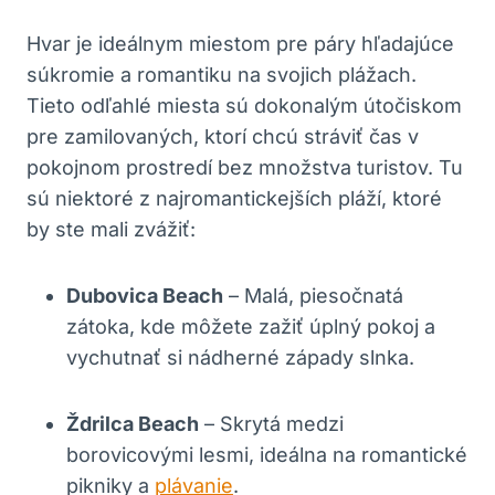
Hvar je ideálnym miestom pre páry hľadajúce
súkromie a romantiku na svojich plážach.
Tieto odľahlé miesta sú dokonalým útočiskom
pre zamilovaných, ktorí chcú stráviť čas v
pokojnom prostredí bez množstva turistov. Tu
sú niektoré z najromantickejších pláží, ktoré
by ste mali zvážiť:
Dubovica Beach
– Malá, piesočnatá
zátoka, kde môžete zažiť úplný pokoj a
vychutnať si nádherné západy slnka.
Ždrilca Beach
– Skrytá medzi
borovicovými lesmi, ideálna na romantické
pikniky a
plávanie
.