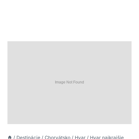
/
Destinácie
/
Chorvátsko
/
Hvar
/
Hvar najkrajšie