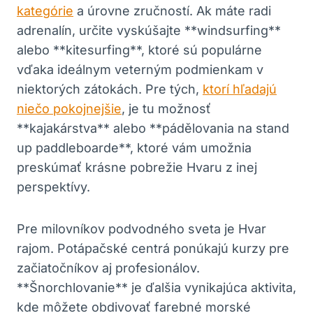
kategórie
a úrovne zručností. Ak máte radi
adrenalín, určite vyskúšajte **windsurfing**
alebo **kitesurfing**, ktoré sú populárne
vďaka ideálnym veterným podmienkam v
niektorých zátokách. Pre tých,
ktorí hľadajú
niečo pokojnejšie
, je tu možnosť
**kajakárstva** alebo **pádělovania na stand
up paddleboarde**, ktoré vám umožnia
preskúmať krásne pobrežie Hvaru z inej
perspektívy.
Pre milovníkov podvodného sveta je Hvar
rajom. Potápačské centrá ponúkajú kurzy pre
začiatočníkov aj profesionálov.
**Šnorchlovanie** je ďalšia vynikajúca aktivita,
kde môžete obdivovať farebné morské