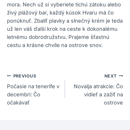
mora. Nech už si vyberiete tichú zátoku alebo
živý plážový bar, každý kúsok Hvaru má čo
ponúknuť. Zbaliť plavky a slnečný krém je teda
už len váš ďalší krok na ceste k dokonalému
letnému dobrodružstvu. Prajeme šťastnú
cestu a krásne chvíle na ostrove snov.
Navigácia
PREVIOUS
NEXT
V
Počasie na tenerife v
Novalja atrakcie: Čo
decembri: Čo
vidieť a zažiť na
Článku
očakávať
ostrove