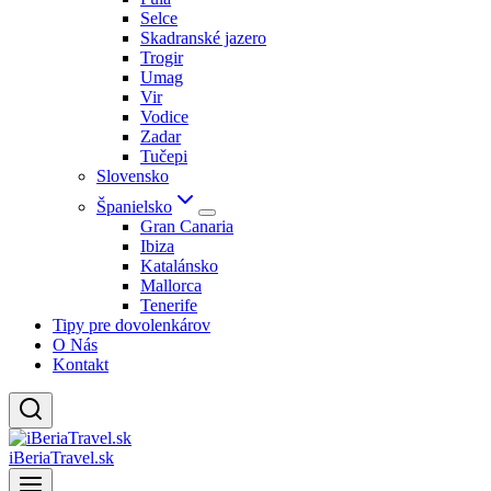
Selce
Skadranské jazero
Trogir
Umag
Vir
Vodice
Zadar
Tučepi
Slovensko
Španielsko
Gran Canaria
Ibiza
Katalánsko
Mallorca
Tenerife
Tipy pre dovolenkárov
O Nás
Kontakt
iBeriaTravel.sk