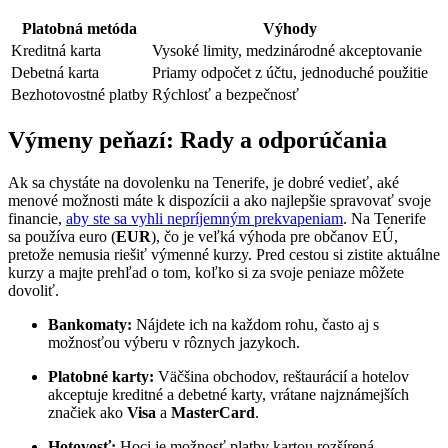
Platobná metóda
Výhody
Kreditná karta
Vysoké limity, medzinárodné akceptovanie
Debetná karta
Priamy odpočet z účtu, jednoduché použitie
Bezhotovostné platby
Rýchlosť a bezpečnosť
Výmeny peňazí: Rady a odporúčania
Ak sa chystáte na dovolenku na Tenerife, je dobré vedieť, aké
menové možnosti máte k dispozícii a ako najlepšie spravovať svoje
financie,
aby ste sa vyhli nepríjemným prekvapeniam
. Na Tenerife
sa používa euro (
EUR
), čo je veľká výhoda pre občanov EÚ,
pretože nemusia riešiť výmenné kurzy. Pred cestou si zistite aktuálne
kurzy a majte prehľad o tom, koľko si za svoje peniaze môžete
dovoliť.
Bankomaty:
Nájdete ich na každom rohu, často aj s
možnosťou výberu v rôznych jazykoch.
Platobné karty:
Väčšina obchodov, reštaurácií a hotelov
akceptuje kreditné a debetné karty, vrátane najznámejších
značiek ako
Visa
a
MasterCard
.
Hotovosť:
Hoci je možnosť platby kartou rozšírená,