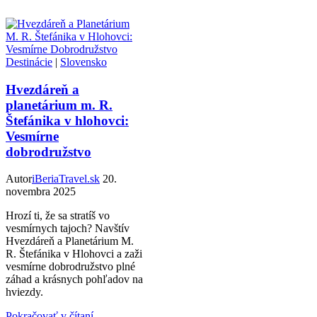
Destinácie
|
Slovensko
Hvezdáreň a
planetárium m. R.
Štefánika v hlohovci:
Vesmírne
dobrodružstvo
Autor
iBeriaTravel.sk
20.
novembra 2025
Hrozí ti, že sa stratíš vo
vesmírnych tajoch? Navštív
Hvezdáreň a Planetárium M.
R. Štefánika v Hlohovci a zaži
vesmírne dobrodružstvo plné
záhad a krásnych pohľadov na
hviezdy.
Pokračovať v čítaní