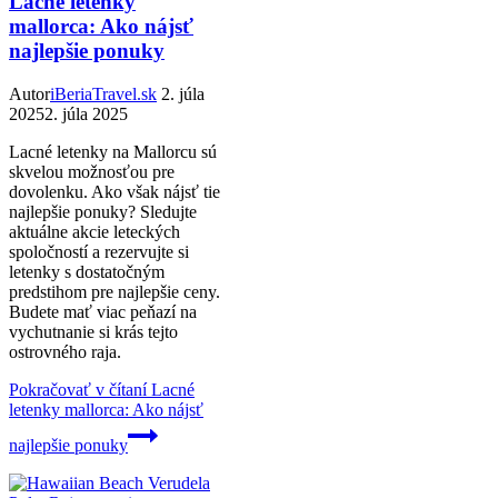
Lacné letenky
mallorca: Ako nájsť
najlepšie ponuky
Autor
iBeriaTravel.sk
2. júla
2025
2. júla 2025
Lacné letenky na Mallorcu sú
skvelou možnosťou pre
dovolenku. Ako však nájsť tie
najlepšie ponuky? Sledujte
aktuálne akcie leteckých
spoločností a rezervujte si
letenky s dostatočným
predstihom pre najlepšie ceny.
Budete mať viac peňazí na
vychutnanie si krás tejto
ostrovného raja.
Pokračovať v čítaní
Lacné
letenky mallorca: Ako nájsť
najlepšie ponuky