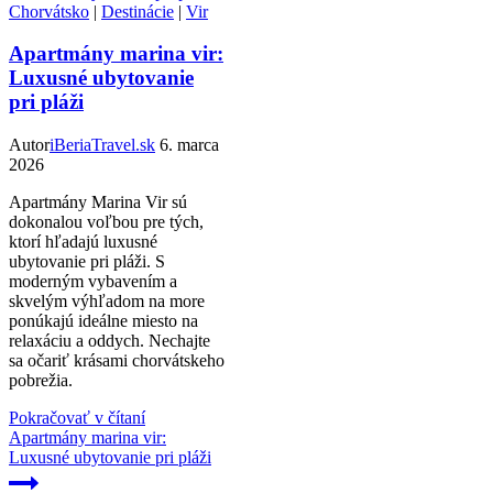
Chorvátsko
|
Destinácie
|
Vir
Apartmány marina vir:
Luxusné ubytovanie
pri pláži
Autor
iBeriaTravel.sk
6. marca
2026
Apartmány Marina Vir sú
dokonalou voľbou pre tých,
ktorí hľadajú luxusné
ubytovanie pri pláži. S
moderným vybavením a
skvelým výhľadom na more
ponúkajú ideálne miesto na
relaxáciu a oddych. Nechajte
sa očariť krásami chorvátskeho
pobrežia.
Pokračovať v čítaní
Apartmány marina vir:
Luxusné ubytovanie pri pláži