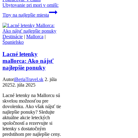
Ubytovanie pri mori v omiši:
Tipy na najlepšie miesta
Destinácie
|
Mallorca
|
Španielsko
Lacné letenky
mallorca: Ako nájsť
najlepšie ponuky
Autor
iBeriaTravel.sk
2. júla
2025
2. júla 2025
Lacné letenky na Mallorcu sú
skvelou možnosťou pre
dovolenku. Ako však nájsť tie
najlepšie ponuky? Sledujte
aktuálne akcie leteckých
spoločností a rezervujte si
letenky s dostatočným
predstihom pre najlepšie ceny.