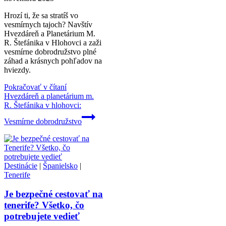
Hrozí ti, že sa stratíš vo
vesmírnych tajoch? Navštív
Hvezdáreň a Planetárium M.
R. Štefánika v Hlohovci a zaži
vesmírne dobrodružstvo plné
záhad a krásnych pohľadov na
hviezdy.
Pokračovať v čítaní
Hvezdáreň a planetárium m.
R. Štefánika v hlohovci:
Vesmírne dobrodružstvo
Destinácie
|
Španielsko
|
Tenerife
Je bezpečné cestovať na
tenerife? Všetko, čo
potrebujete vedieť