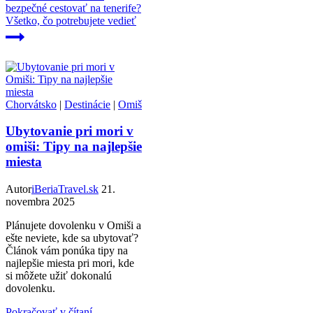
bezpečné cestovať na tenerife?
Všetko, čo potrebujete vedieť
Chorvátsko
|
Destinácie
|
Omiš
Ubytovanie pri mori v
omiši: Tipy na najlepšie
miesta
Autor
iBeriaTravel.sk
21.
novembra 2025
Plánujete dovolenku v Omiši a
ešte neviete, kde sa ubytovať?
Článok vám ponúka tipy na
najlepšie miesta pri mori, kde
si môžete užiť dokonalú
dovolenku.
Pokračovať v čítaní