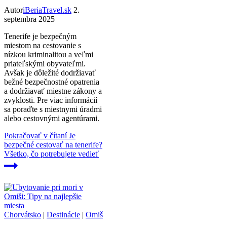
Autor
iBeriaTravel.sk
2.
septembra 2025
Tenerife je bezpečným
miestom na cestovanie s
nízkou kriminalitou a veľmi
priateľskými obyvateľmi.
Avšak je dôležité dodržiavať
bežné bezpečnostné opatrenia
a dodržiavať miestne zákony a
zvyklosti. Pre viac informácií
sa poraďte s miestnymi úradmi
alebo cestovnými agentúrami.
Pokračovať v čítaní
Je
bezpečné cestovať na tenerife?
Všetko, čo potrebujete vedieť
Chorvátsko
|
Destinácie
|
Omiš