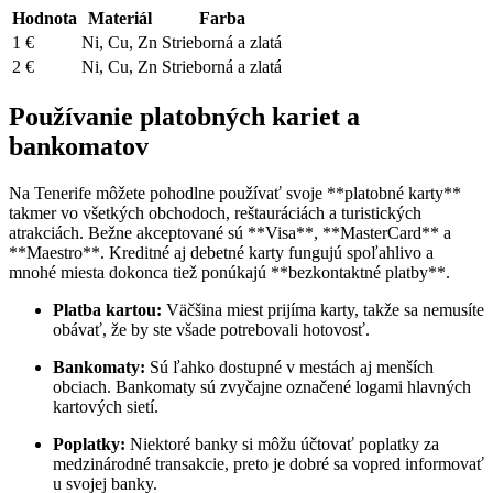
Hodnota
Materiál
Farba
1 €
Ni, Cu, Zn
Strieborná a zlatá
2 €
Ni, Cu, Zn
Strieborná a zlatá
Používanie platobných kariet a
bankomatov
Na Tenerife môžete pohodlne používať svoje **platobné karty**
takmer vo všetkých obchodoch, reštauráciách a turistických
atrakciách. Bežne akceptované sú **Visa**, **MasterCard** a
**Maestro**. Kreditné aj debetné karty fungujú spoľahlivo a
mnohé miesta dokonca tiež ponúkajú **bezkontaktné platby**.
Platba kartou:
Väčšina miest prijíma karty, takže sa nemusíte
obávať, že by ste všade potrebovali hotovosť.
Bankomaty:
Sú ľahko dostupné v mestách aj menších
obciach. Bankomaty sú zvyčajne označené logami hlavných
kartových sietí.
Poplatky:
Niektoré banky si môžu účtovať poplatky za
medzinárodné transakcie, preto je dobré sa vopred informovať
u svojej banky.