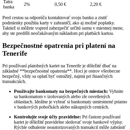
Tatra
2%
0,50 €
2,20 €
banka
Pred cestou sa odporúča kontaktovať svoju banku a zistiť
podmienky použitia karty v zahraničí, ako aj možné poplatky.
Taktiež si môžete vopred zabezpečiť určitú sumu v miestnej mene,
aby ste predišli neočakávaným nákladom pri platbách kartou.
Bezpečnostné opatrenia pri platení na
Tenerife
Pri používaní platobných kariet na Tenerife je dôležité dbať na
základné **bezpečnostné opatrenia**. Hoci je ostrov všeobecne
bezpečný, vždy sa oplatí byť ostražitý, najmä pri finančných
transakciách.
Používajte bankomaty na bezpečných miestach:
Vyhnite
sa bankomatom v izolovaných alebo zle osvetlených
oblastiach. Ideálne je vybrať si bankomaty umiestnené priamo
v bankových pobočkách alebo nákupných centrách.
Kontrolujte svoje účty pravidelne:
Pri častom používaní
kariet je dôležité pravidelne sledovať svoje bankové výpisy.
Rýchle odhalenie neautorizovaných transakcií môže zabrániť