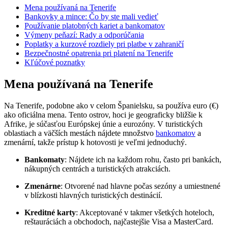
Mena používaná na Tenerife
Bankovky a mince: Čo by ste mali vedieť
Používanie platobných kariet a bankomatov
Výmeny peňazí: Rady a odporúčania
Poplatky a kurzové rozdiely pri platbe v zahraničí
Bezpečnostné opatrenia pri platení na Tenerife
Kľúčové poznatky
Mena používaná na Tenerife
Na Tenerife, podobne ako v celom Španielsku, sa používa euro (€)
ako oficiálna mena. Tento ostrov, hoci je geograficky bližšie k
Afrike, je súčasťou Európskej únie a eurozóny. V turistických
oblastiach a väčších mestách nájdete množstvo
bankomatov
a
zmenární, takže prístup k hotovosti je veľmi jednoduchý.
Bankomaty
: Nájdete ich na každom rohu, často pri bankách,
nákupných centrách a turistických atrakciách.
Zmenárne
: Otvorené nad hlavne počas sezóny a umiestnené
v blízkosti hlavných turistických destinácií.
Kreditné karty
: Akceptované v takmer všetkých hoteloch,
reštauráciách a obchodoch, najčastejšie Visa a MasterCard.