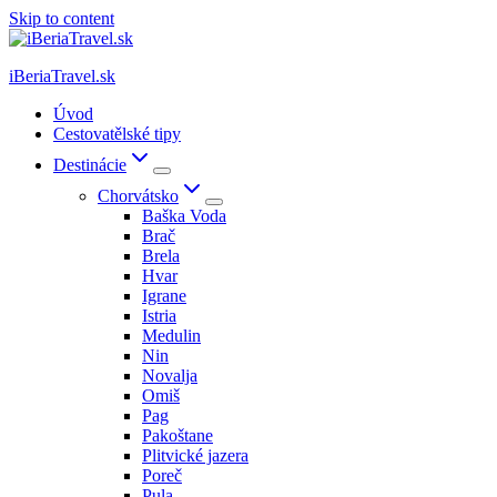
Skip to content
iBeriaTravel.sk
Úvod
Cestovatělské tipy
Destinácie
Chorvátsko
Baška Voda
Brač
Brela
Hvar
Igrane
Istria
Medulin
Nin
Novalja
Omiš
Pag
Pakoštane
Plitvické jazera
Poreč
Pula