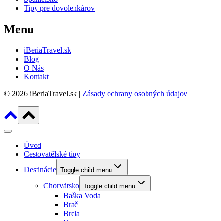
Tipy pre dovolenkárov
Menu
iBeriaTravel.sk
Blog
O Nás
Kontakt
© 2026 iBeriaTravel.sk |
Zásady ochrany osobných údajov
Úvod
Cestovatělské tipy
Destinácie
Toggle child menu
Chorvátsko
Toggle child menu
Baška Voda
Brač
Brela