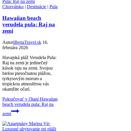
Chorvátsko
|
Destinácie
|
Pula
Hawaiian beach
verudela pula: Raj na
zemi
Autor
iBeriaTravel.sk
16.
februára 2026
Havajská pláž Verudela Pula:
Raj na zemi je jedinečný
kúsok raju na zemi. Svojou
bielou piesočnatou plážou,
tyrkysovým morom a
tropickou atmosférou vás
okamžite očarí.
Pokračovať v čítaní
Hawaiian
beach verudela pula: Raj na
zemi