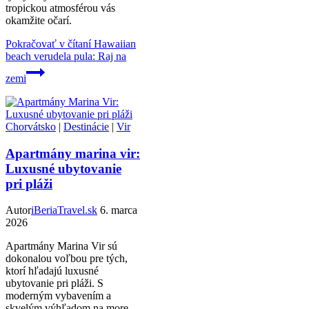
tropickou atmosférou vás
okamžite očarí.
Pokračovať v čítaní
Hawaiian
beach verudela pula: Raj na
zemi
Chorvátsko
|
Destinácie
|
Vir
Apartmány marina vir:
Luxusné ubytovanie
pri pláži
Autor
iBeriaTravel.sk
6. marca
2026
Apartmány Marina Vir sú
dokonalou voľbou pre tých,
ktorí hľadajú luxusné
ubytovanie pri pláži. S
moderným vybavením a
skvelým výhľadom na more