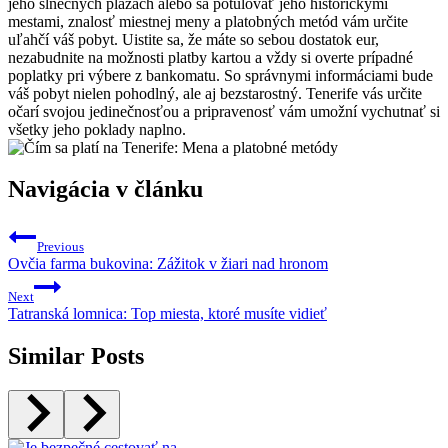
jeho slnečných plážach alebo sa potulovať jeho historickými
mestami, znalosť miestnej meny a platobných metód vám určite
uľahčí váš pobyt. Uistite sa, že máte so sebou dostatok eur,
nezabudnite na možnosti platby kartou a vždy si overte prípadné
poplatky pri výbere z bankomatu. So správnymi informáciami bude
váš pobyt nielen pohodlný, ale aj bezstarostný. Tenerife vás určite
očarí svojou jedinečnosťou a pripravenosť vám umožní vychutnať si
všetky jeho poklady naplno.
Navigácia v článku
Previous
Ovčia farma bukovina: Zážitok v žiari nad hronom
Next
Tatranská lomnica: Top miesta, ktoré musíte vidieť
Similar Posts