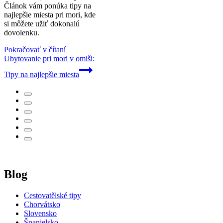
Článok vám ponúka tipy na
najlepšie miesta pri mori, kde
si môžete užiť dokonalú
dovolenku.
Pokračovať v čítaní
Ubytovanie pri mori v omiši:
Tipy na najlepšie miesta
Blog
Cestovatělské tipy
Chorvátsko
Slovensko
Španielsko