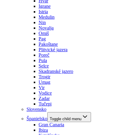
Hvar
Igrane
Istria
Medulin
Nin
Novalja
Omiš
Pag
Pakoštane
Plitvické jazera
Poreč
Pula
Selce
Skadranské jazero
Trogir
Umag
Vir
Vodice
Zadar
Tučepi
Slovensko
Španielsko
Toggle child menu
Gran Canaria
Ibiza