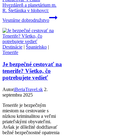
Hvezdáreň a planetárium m.
R. Štefánika v hlohovci:
Vesmírne dobrodružstvo
Destinácie
|
Španielsko
|
Tenerife
Je bezpečné cestovať na
tenerife? Všetko, čo
potrebujete vedieť
Autor
iBeriaTravel.sk
2.
septembra 2025
Tenerife je bezpečným
miestom na cestovanie s
nízkou kriminalitou a veľmi
priateľskými obyvateľmi.
Avšak je dôležité dodržiavať
bežné bezpečnostné opatrenia