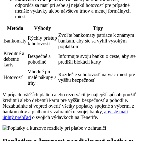
odporúča sa mať pri sebe aj nejakú hotovosť pre prípadné
menšie výdavky alebo návštevu trhov a menej formálnych
miest.
Metóda
Výhody
Tipy
Zvoľte bankomaty patriace k známym
Rýchly prístup
Bankomaty
bankám, aby ste sa vyhli vysokým
k hotovosti
poplatkom
Kreditné a
Bezpečné a
Informujte svoju banku o ceste, aby ste
debetné
pohodlné
predišli blokácii karty
karty
Vhodné pre
Rozdeľte si hotovosť na viac miest pre
Hotovosť
malé nákupy a
vyššiu bezpečnosť
trhy
V prípade väčších platieb alebo rezervácií je najlepší spôsob použiť
kreditnú alebo debetnú kartu pre vyššiu bezpečnosť a pohodlie.
Nezabudnite si vopred overiť všetky poplatky spojené s výbermi z
bankomatov a platbami v zahraničí u svojej banky,
aby ste mali
úplný prehľad
o svojich výdavkoch na Tenerife.