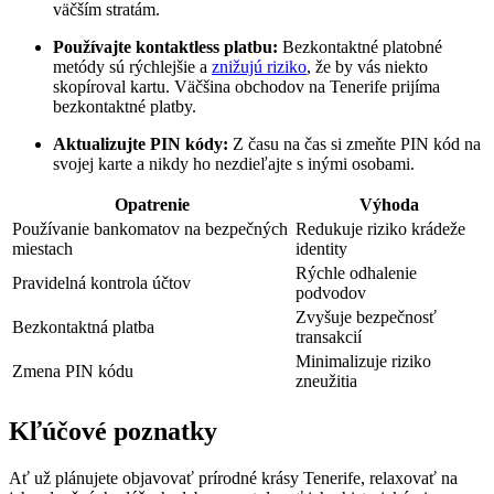
väčším stratám.
Používajte kontaktless platbu:
Bezkontaktné platobné
metódy sú rýchlejšie a
znižujú riziko
, že by vás niekto
skopíroval kartu. Väčšina obchodov na Tenerife prijíma
bezkontaktné platby.
Aktualizujte PIN kódy:
Z času na čas si zmeňte PIN kód na
svojej karte a nikdy ho nezdieľajte s inými osobami.
Opatrenie
Výhoda
Používanie bankomatov na bezpečných
Redukuje riziko krádeže
miestach
identity
Rýchle odhalenie
Pravidelná kontrola účtov
podvodov
Zvyšuje bezpečnosť
Bezkontaktná platba
transakcií
Minimalizuje riziko
Zmena PIN kódu
zneužitia
Kľúčové poznatky
Ať už plánujete objavovať prírodné krásy Tenerife, relaxovať na