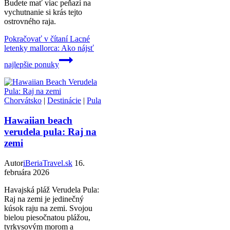
Budete mať viac peňazí na
vychutnanie si krás tejto
ostrovného raja.
Pokračovať v čítaní
Lacné
letenky mallorca: Ako nájsť
najlepšie ponuky
Chorvátsko
|
Destinácie
|
Pula
Hawaiian beach
verudela pula: Raj na
zemi
Autor
iBeriaTravel.sk
16.
februára 2026
Havajská pláž Verudela Pula:
Raj na zemi je jedinečný
kúsok raju na zemi. Svojou
bielou piesočnatou plážou,
tyrkysovým morom a