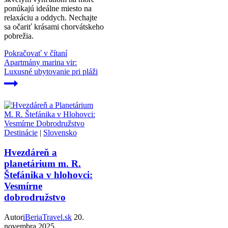
ponúkajú ideálne miesto na
relaxáciu a oddych. Nechajte
sa očariť krásami chorvátskeho
pobrežia.
Pokračovať v čítaní
Apartmány marina vir:
Luxusné ubytovanie pri pláži
Destinácie
|
Slovensko
Hvezdáreň a
planetárium m. R.
Štefánika v hlohovci:
Vesmírne
dobrodružstvo
Autor
iBeriaTravel.sk
20.
novembra 2025