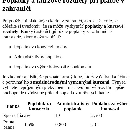
Poplatky a kurzové rozdiely pri platbe v
zahraničí
Pri používaní platobných kariet v zahraničí, ako je Tenerife, je
dôležité si uvedomiť, že sa môžu vyskytnúť
poplatky a kurzové
rozdiely
. Banky často účtujú rôzne poplatky za zahraničné
transakcie, ktoré môžu zahŕňať:
Poplatok za konverziu meny
Administratívny poplatok
Poplatok za výber hotovosti z bankomatu
Je vhodné sa uistiť, že poznáte presný kurz, ktorý vaša banka účtuje,
a porovnať ho s
medzinárodnými výmennými kurzami
. Tým sa
vyhnete nepríjemným prekvapeniam na svojom výpise. Pre lepšie
pochopenie uvádzame príklad poplatkov u rôznych bánk:
Poplatok za
Administratívny
Poplatok za výber
Banka
konverziu
poplatok
hotovosti
Sporiteľňa
2%
1 €
2,50 €
Prima
1,5%
0,80 €
2 €
banka