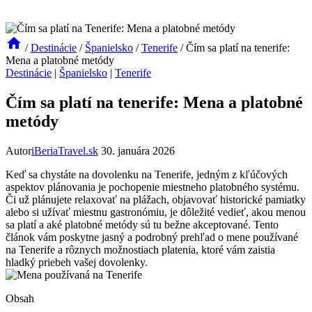
/
Destinácie
/
Španielsko
/
Tenerife
/
Čím sa platí na tenerife:
Mena a platobné metódy
Destinácie
|
Španielsko
|
Tenerife
Čím sa platí na tenerife: Mena a platobné
metódy
Autor
iBeriaTravel.sk
30. januára 2026
Keď sa chystáte na dovolenku na Tenerife, jedným z kľúčových
aspektov plánovania je pochopenie miestneho platobného systému.
Či už plánujete relaxovať na plážach, objavovať historické pamiatky
alebo si užívať miestnu gastronómiu, je dôležité vedieť, akou menou
sa platí a aké platobné metódy sú tu bežne akceptované. Tento
článok vám poskytne jasný a podrobný prehľad o mene používané
na Tenerife a rôznych možnostiach platenia, ktoré vám zaistia
hladký priebeh vašej dovolenky.
Obsah