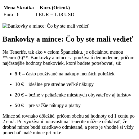
Mena
Skratka
Kurz (Orient.)
Euro
€
1 EUR = 1.18 USD
Bankovky a mince: Čo by ste mali vedieť
Na Tenerife, tak ako v celom Španielsku, je oficiálnou menou
**euro (€)**. Bankovky a mince sa používajú dennodenne, pričom
najčastejšie hodnoty bankoviek, ktoré budete potrebovať, sú:
5 €
– často používané na nákupy menších položiek
10 €
– ideálne pre stredne veľké nákupy
20 €
– bežné v peňaženke miestnych obyvateľov aj turistov
50 €
– pre väčšie nákupy a platby
Mince sú rovnako dôležité, pričom obehu sú hodnoty od 1 centu po
2 eurá. Pri využívaní hotovosti na Tenerife môžete očakávať, že
drobné mince budú zriedkavo odmietané, a preto je vhodné si vždy
ponechať malé mince pri ruke.